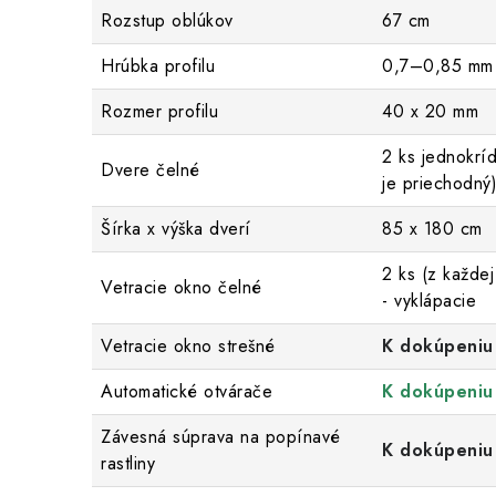
Rozstup oblúkov
67 cm
Hrúbka profilu
0,7–0,85 mm
Rozmer profilu
40 x 20 mm
2 ks jednokrí
Dvere čelné
je priechodný
Šírka x výška dverí
85 x 180 cm
2 ks (z každej
Vetracie okno čelné
- vyklápacie
Vetracie okno strešné
K dokúpeniu
Automatické otvárače
K dokúpeniu
Závesná súprava na popínavé
K dokúpeniu
rastliny