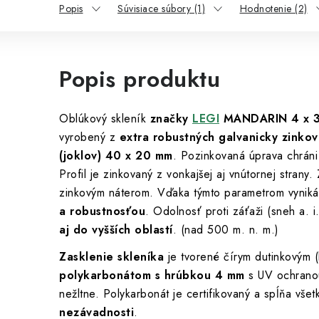
Popis
Súvisiace súbory (1)
Hodnotenie (2)
Popis produktu
Oblúkový skleník
značky
LEGI
MANDARIN 4 x 
vyrobený z
extra robustných galvanicky zinko
(joklov) 40 x 20 mm
. Pozinkovaná úprava chráni 
Profil je zinkovaný z vonkajšej aj vnútornej strany
zinkovým náterom. Vďaka týmto parametrom vyniká
a robustnosťou
. Odolnosť proti záťaži (sneh a. i
aj do vyšších oblastí
. (nad 500 m. n. m.)
Zasklenie skleníka
je tvorené čírym dutinkovým 
polykarbonátom s hrúbkou 4 mm
s UV ochranou
nežltne. Polykarbonát je certifikovaný a spĺňa vš
nezávadnosti
.