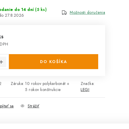
odanie do 14 dní
(5 ks)
Možnosti doručenia
27.8.2026
ks
 DPH
cena:
DO KOŠÍKA
2
Záruka
:
10 rokov polykarbonát +
Značka:
5 rokov konštrukcie
LEGI
pýtať sa
Strážiť