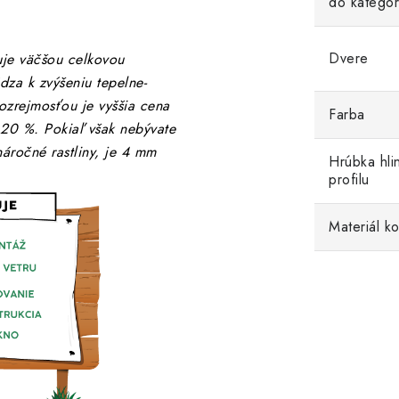
do kategór
Dvere
je väčšou celkovou
za k zvýšeniu tepelne-
ozrejmosťou je vyššia cena
Farba
20 %. Pokiaľ však nebývate
náročné rastliny, je 4 mm
Hrúbka hli
profilu
Materiál ko