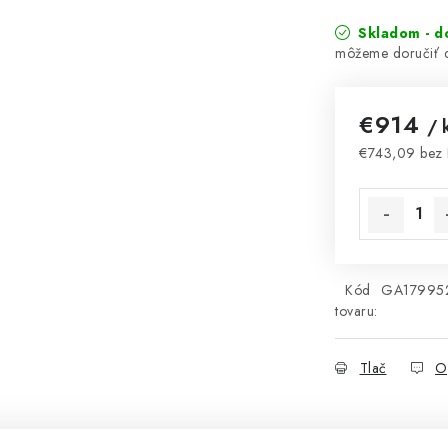
Skladom - d
€914
/ 
€743,09 bez
Jednotková 
Kód
GA17995
tovaru:
Tlač
O