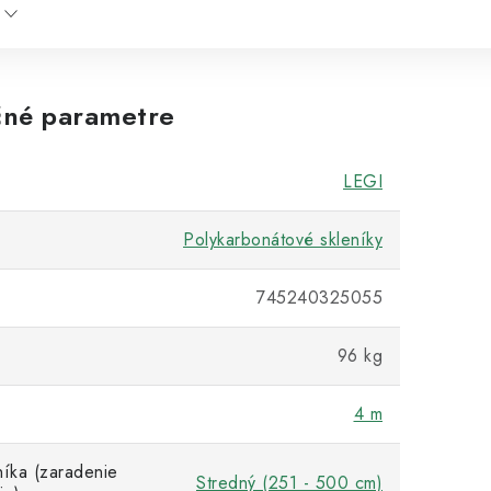
né parametre
LEGI
Polykarbonátové skleníky
745240325055
96 kg
4 m
níka (zaradenie
Stredný (251 - 500 cm)