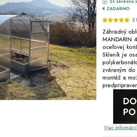
2x závesná s
€ ZADARMO
2 
Záhradný obl
MANDARIN 4 x
oceľovej konš
Skleník je o
polykarboná
zváraným do 
montáž a mož
predpriprave
Viac informácií