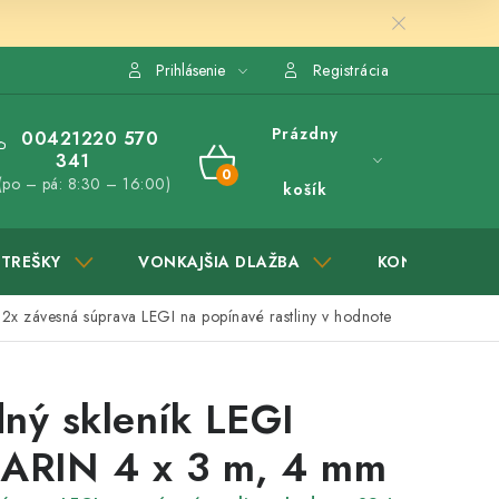
Prihlásenie
Registrácia
Prázdny
00421220 570
341
NÁKUPNÝ
(po – pá: 8:30 – 16:00)
košík
KOŠÍK
STREŠKY
VONKAJŠIA DLAŽBA
KONTAKTY
m
2x závesná súprava LEGI na popínavé rastliny v hodnote
ný skleník LEGI
RIN 4 x 3 m, 4 mm