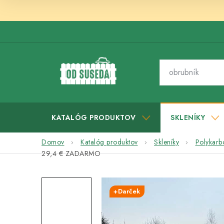
Prejsť
na
obsah
KATALÓG PRODUKTOV
SKLENÍKY
Domov
Katalóg produktov
Skleníky
Polykarb
29,4 € ZADARMO
+Darček