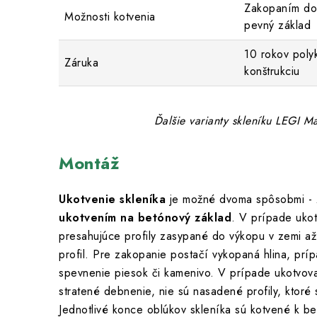
Zakopaním do
Možnosti kotvenia
pevný základ
10 rokov poly
Záruka
konštrukciu
Ďalšie varianty skleníku LEGI 
Montáž
Ukotvenie skleníka
je možné dvoma spôsobmi -
ukotvením na betónový základ
. V prípade uko
presahujúce profily zasypané do výkopu v zemi a
profil. Pre zakopanie postačí vykopaná hlina, pr
spevnenie piesok či kamenivo. V prípade ukotvova
stratené debnenie, nie sú nasadené profily, ktoré
Jednotlivé konce oblúkov skleníka sú kotvené k