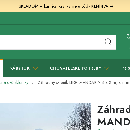
SKLADOM – kurníky, králikárne a búdy KENNIVA ➡️
NÁBYTOK
CHOVATEĽSKÉ POTREBY
PRÍ
onátové skleníky
Záhradný skleník LEGI MANDARIN 4 x 3 m, 4 m
Záhrad
MANDA