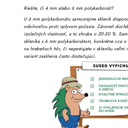
Riešite, či 4 mm alebo 6 mm polykarbonát?
U 6 mm polykarbonátu samozrejme skleník disponu
odolnosťou proti vplyvom počasia. Zároveň dochád
izolačných vlastností, a to zhruba o 20-30 %. Sam
skleníka s 6 mm polykarbonátom, konkrétne cca o 
na hrebeňoch hôr, či nepestujete v skleníku veľmi 
variant zasklenia často dostačujúci.