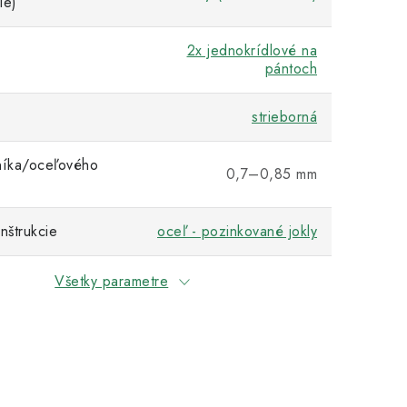
ie)
2x jednokrídlové na
pántoch
strieborná
níka/oceľového
0,7–0,85 mm
nštrukcie
oceľ - pozinkované jokly
Všetky parametre