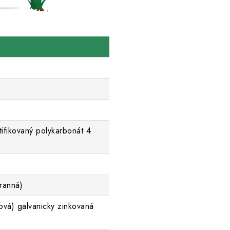
tifikovaný polykarbonát 4
ranná)
ová) galvanicky zinkovaná