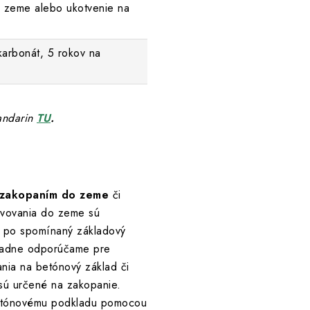
 zeme alebo ukotvenie na
karbonát, 5 rokov na
Mandarin
TU
.
zakopaním do zeme
či
tvovania do zeme sú
ž po spomínaný základový
ípadne odporúčame pre
nia na betónový základ či
 sú určené na zakopanie.
 betónovému podkladu pomocou