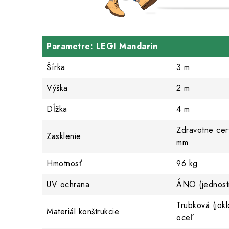
Parametre: LEGI Mandarin
Šírka
3 m
Výška
2 m
Dĺžka
4 m
Zdravotne cer
Zasklenie
mm
Hmotnosť
96 kg
UV ochrana
ÁNO (jednost
Trubková (jokl
Materiál konštrukcie
oceľ