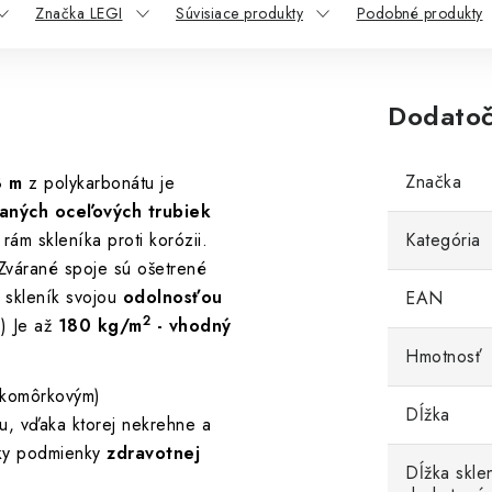
Značka LEGI
Súvisiace produkty
Podobné produkty
Dodatoč
Značka
3 m
z polykarbonátu je
vaných oceľových trubiek
rám skleníka proti korózii.
Kategória
. Zvárané spoje sú ošetrené
 skleník svojou
odolnosťou
EAN
2
.) Je až
180 kg/m
- vhodný
Hmotnosť
(komôrkovým)
Dĺžka
, vďaka ktorej nekrehne a
etky podmienky
zdravotnej
Dĺžka skle