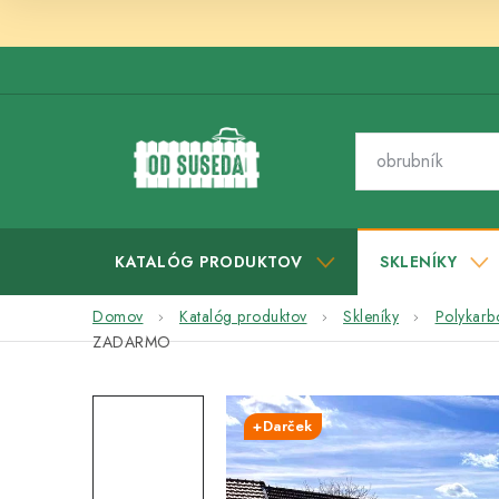
Prejsť
na
obsah
KATALÓG PRODUKTOV
SKLENÍKY
Domov
Katalóg produktov
Skleníky
Polykarb
ZADARMO
+Darček