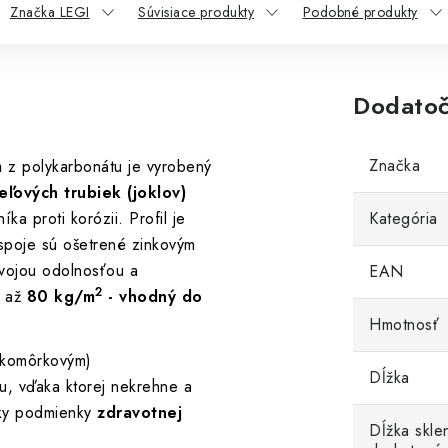
Značka LEGI
Súvisiace produkty
Podobné produkty
Dodatoč
Značka
m
z polykarbonátu je vyrobený
ľových trubiek (joklov)
ka proti korózii. Profil je
Kategória
 spoje sú ošetrené zinkovým
svojou odolnosťou a
EAN
2
e až
80 kg/m
- vhodný do
Hmotnosť
(komôrkovým)
Dĺžka
, vďaka ktorej nekrehne a
etky podmienky
zdravotnej
Dĺžka skle