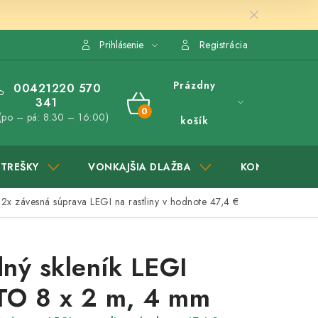
Prihlásenie
Registrácia
Prázdny
00421220 570
341
NÁKUPNÝ
(po – pá: 8:30 – 16:00)
košík
KOŠÍK
STREŠKY
VONKAJŠIA DLAŽBA
KONTAKTY
 2x závesná súprava LEGI na rastliny v hodnote 47,4 €
ný skleník LEGI
O 8 x 2 m, 4 mm