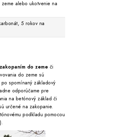
 zeme alebo ukotvenie na
karbonát, 5 rokov na
zakopaním do zeme
či
tvovania do zeme sú
ž po spomínaný základový
ípadne odporúčame pre
nia na betónový základ či
 sú určené na zakopanie.
 betónovému podkladu pomocou
).