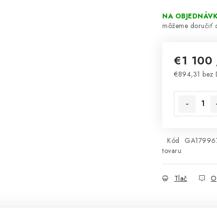
NA OBJEDNÁVK
€1 100
€894,31 bez
Jednotková 
Kód
GA17996
tovaru:
Tlač
O