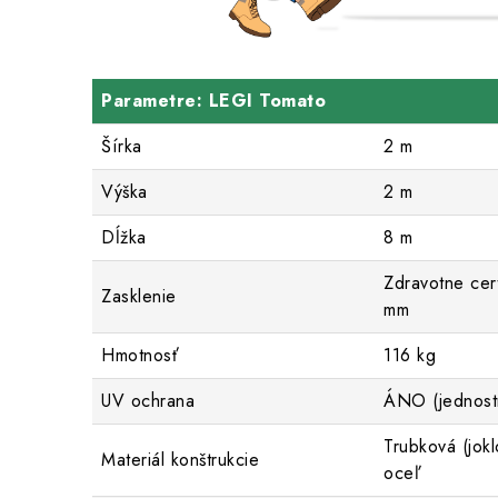
Parametre: LEGI Tomato
Šírka
2 m
Výška
2 m
Dĺžka
8 m
Zdravotne cer
Zasklenie
mm
Hmotnosť
116 kg
UV ochrana
ÁNO (jednost
Trubková (jokl
Materiál konštrukcie
oceľ