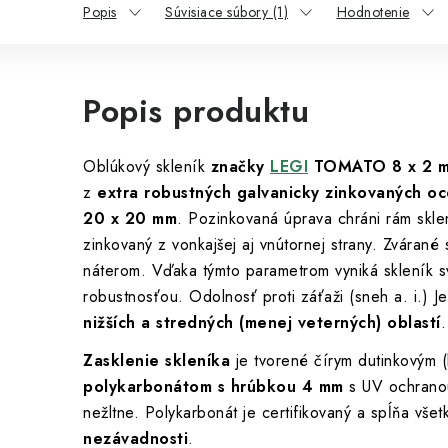
Popis
Súvisiace súbory (1)
Hodnotenie
Popis produktu
Oblúkový skleník
značky
LEGI
TOMATO 8 x 2 
z
extra robustných galvanicky zinkovaných oce
20 x 20 mm
. Pozinkovaná úprava chráni rám sklení
zinkovaný z vonkajšej aj vnútornej strany. Zvárané
náterom. Vďaka týmto parametrom vyniká skleník 
robustnosťou. Odolnosť proti záťaži (sneh a. i.) J
nižších a stredných (menej veterných) oblastí
.
Zasklenie skleníka
je tvorené čírym dutinkovým 
polykarbonátom s hrúbkou 4 mm
s UV ochranou
nežltne. Polykarbonát je certifikovaný a spĺňa vš
nezávadnosti
.