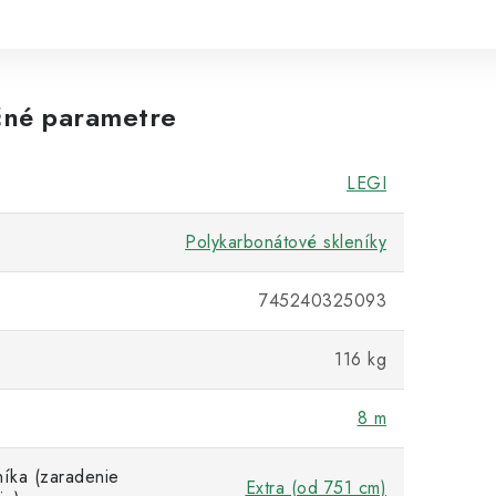
né parametre
LEGI
Polykarbonátové skleníky
745240325093
116 kg
8 m
níka (zaradenie
Extra (od 751 cm)