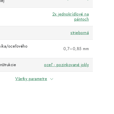
ie)
2x jednokrídlové na
pántoch
strieborná
níka/oceľového
0,7–0,85 mm
nštrukcie
oceľ - pozinkované jokly
Všetky parametre