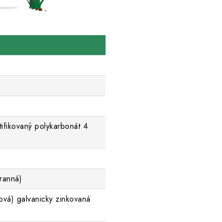
tifikovaný polykarbonát 4
ranná)
ová) galvanicky zinkovaná