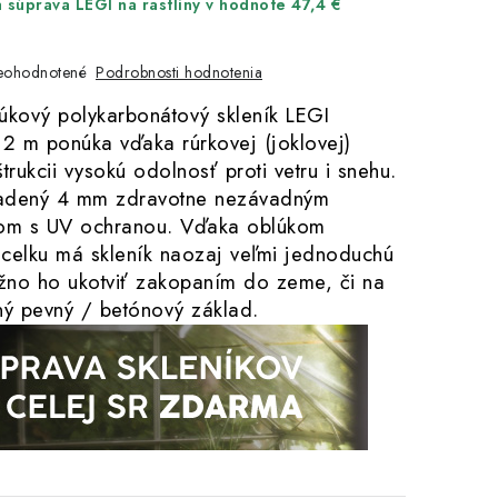
 súprava LEGI na rastliny v hodnote 47,4 €
Podrobnosti hodnotenia
eohodnotené
úkový polykarbonátový skleník LEGI
 m ponúka vďaka rúrkovej (joklovej)
trukcii vysokú odolnosť proti vetru i snehu.
sadený 4 mm zdravotne nezávadným
tom s UV ochranou. Vďaka oblúkom
celku má skleník naozaj veľmi jednoduchú
no ho ukotviť zakopaním do zeme, či na
ný pevný / betónový základ.