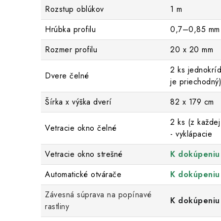
Rozstup oblúkov
1 m
Hrúbka profilu
0,7–0,85 mm
Rozmer profilu
20 x 20 mm
2 ks jednokrí
Dvere čelné
je priechodný
Šírka x výška dverí
82 x 179 cm
2 ks (z každej
Vetracie okno čelné
- vyklápacie
Vetracie okno strešné
K dokúpeniu
Automatické otvárače
K dokúpeniu
Závesná súprava na popínavé
K dokúpeniu
rastliny