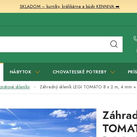
SKLADOM – kurníky, králikárne a búdy KENNIVA ➡️
NÁBYTOK
CHOVATEĽSKÉ POTREBY
PRÍ
onátové skleníky
Záhradný skleník LEGI TOMATO 8 x 2 m, 4 mm
+
Záhrad
TOMAT