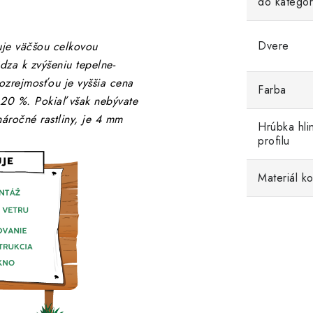
do kategór
Dvere
je väčšou celkovou
za k zvýšeniu tepelne-
ozrejmosťou je vyššia cena
Farba
20 %. Pokiaľ však nebývate
náročné rastliny, je 4 mm
Hrúbka hli
profilu
Materiál ko