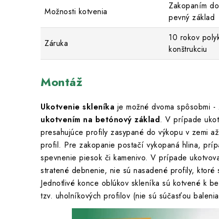
Zakopaním do
Možnosti kotvenia
pevný základ
10 rokov poly
Záruka
konštrukciu
Montáž
Ukotvenie skleníka
je možné dvoma spôsobmi -
ukotvením na betónový základ
. V prípade uko
presahujúce profily zasypané do výkopu v zemi a
profil. Pre zakopanie postačí vykopaná hlina, pr
spevnenie piesok či kamenivo. V prípade ukotvova
stratené debnenie, nie sú nasadené profily, ktoré
Jednotlivé konce oblúkov skleníka sú kotvené k
tzv. uholníkových profilov (nie sú súčasťou balenia