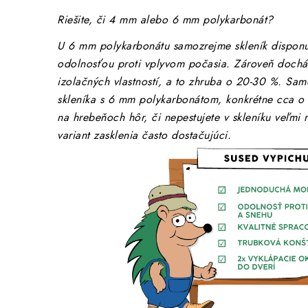
Riešite, či 4 mm alebo 6 mm polykarbonát?
U 6 mm polykarbonátu samozrejme skleník disponu
odolnosťou proti vplyvom počasia. Zároveň dochád
izolačných vlastností, a to zhruba o 20-30 %. Sam
skleníka s 6 mm polykarbonátom, konkrétne cca o 
na hrebeňoch hôr, či nepestujete v skleníku veľmi 
variant zasklenia často dostačujúci.