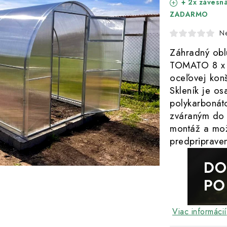
+ 2x závesná
ZADARMO
N
Záhradný obl
TOMATO 8 x 2
oceľovej konš
Skleník je o
polykarboná
zváraným do 
montáž a mož
predpriprave
Viac informácií