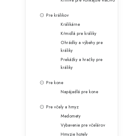
Krmivá pre vonkajšie vtáctvo
Pre králikov
Králikárne
Kŕmidlá pre králiky
Ohrádky a výbehy pre
králiky
Prekážky a hračky pre
králiky
Pre kone
Napájadlá pre kone
Pre včely a hmyz
Medomety
Vybavenie pre včelárov
Hmyzie hotely