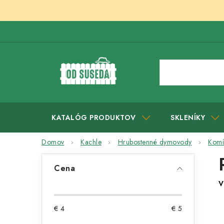
Prejsť
na
obsah
KATALÓG PRODUKTOV
SKLENÍKY
Domov
Kachle
Hrubostenné dymovody
Komí
B
Cena
o
V
č
€
4
€
5
n