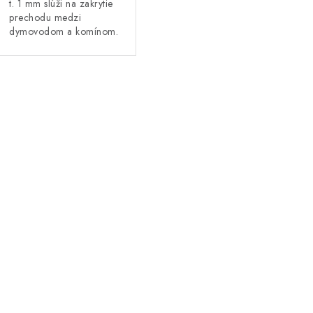
t. 1 mm slúži na zakrytie
t
prechodu medzi
dymovodom a komínom.
o
o
v
v
O
v
á
d
a
c
e