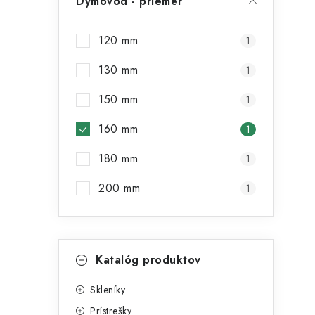
Dymovod - priemer
t
120 mm
1
130 mm
1
150 mm
1
160 mm
1
l
180 mm
1
200 mm
1
K
Preskočiť
Katalóg produktov
kategórie
a
i
t
Skleníky
Prístrešky