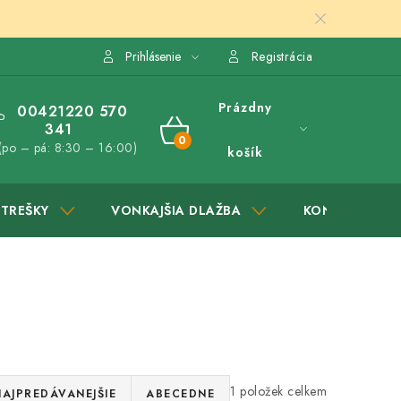
Prihlásenie
Registrácia
Prázdny
00421220 570
341
NÁKUPNÝ
(po – pá: 8:30 – 16:00)
košík
KOŠÍK
STREŠKY
VONKAJŠIA DLAŽBA
KONTAKTY
1
NAJPREDÁVANEJŠIE
ABECEDNE