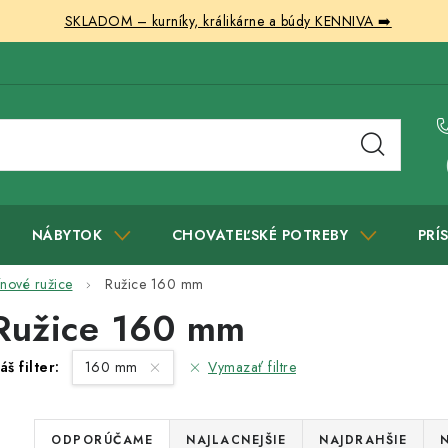
SKLADOM – kurníky, králikárne a búdy KENNIVA ➡️
NÁBYTOK
CHOVATEĽSKÉ POTREBY
PRÍ
nové ružice
Ružice 160 mm
Ružice 160 mm
áš filter:
160 mm
Vymazať filtre
R
ODPORÚČAME
NAJLACNEJŠIE
NAJDRAHŠIE