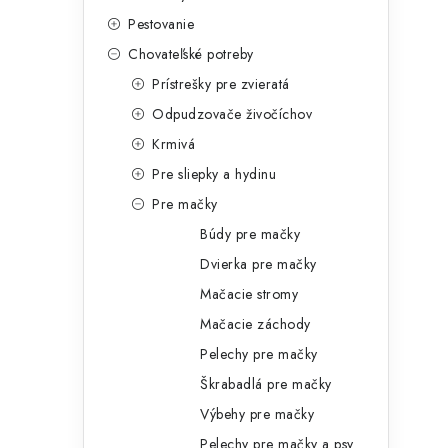
e
Pestovanie
g
r
Chovateľské potreby
ó
Prístrešky pre zvieratá
r
Odpudzovače živočíchov
i
Krmivá
e
Pre sliepky a hydinu
Pre mačky
Búdy pre mačky
i
Dvierka pre mačky
Mačacie stromy
Mačacie záchody
Pelechy pre mačky
Škrabadlá pre mačky
Výbehy pre mačky
Pelechy pre mačky a psy