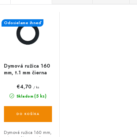
a
V
d
Odosielame ihneď
ý
e
p
n
i
s
e
Dymová ružica 160
p
mm, t.1 mm čierna
p
r
r
€4,70
/ ks
o
(5 ks)
Skladom
o
d
d
DO KOŠÍKA
u
u
k
k
Dymová ružica 160 mm,