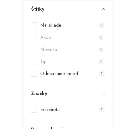
ý
Štítky
p
Na sklade
1
a
Akcia
n
0
i
e
Novinka
0
l
Tip
0
Odosielame ihneď
1
Značky
Eurometal
1