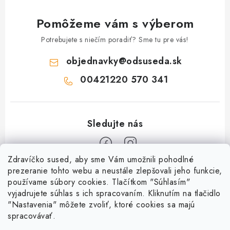
Pomôžeme vám s výberom
Potrebujete s niečím poradiť? Sme tu pre vás!
objednavky
@
odsuseda.sk
00421220 570 341
Zdravíčko sused, aby sme Vám umožnili pohodlné
Z
prezeranie tohto webu a neustále zlepšovali jeho funkcie,
používame súbory cookies. Tlačítkom "Súhlasím"
á
vyjadrujete súhlas s ich spracovaním. Kliknutím na tlačidlo
O nás
p
"Nastavenia" môžete zvoliť, ktoré cookies sa majú
ä
spracovávať.
Kontakty
Všetko o nákupe
t