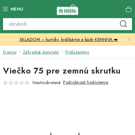
Prejsť
na
obsah
Katalóg produktov
SKLADOM – kurníky, králikárne a búdy KENNIVA ➡️
Skleníky
Domov
Záhradné domčeky
Príslušenstvo
Nábytok
Viečko 75 pre zemnú skrutku
Chovateľské potreby
Podrobnosti hodnotenia
Neohodnotené
Prístrešky
Vonkajšia dlažba
Kontakty