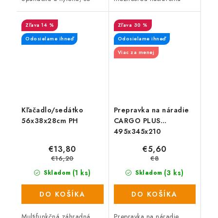
zosilnením z hovädzej
veľkosti pomocou suchého
štiepenky v dlani a na
zipsu.
14 %
30 %
prstoch a odolnosťou proti
prerezu kategórie E.
Odosielame ihneď
Odosielame ihneď
Viac za menej
Kľačadlo/sedátko
Prepravka na náradie
56x38x28cm PH
CARGO PLUS
495x345x210
€13,80
€5,60
€16,20
€8
(1 ks)
(3 ks)
Skladom
Skladom
DO KOŠÍKA
DO KOŠÍKA
Multifunkčná záhradná
Prepravka na náradie