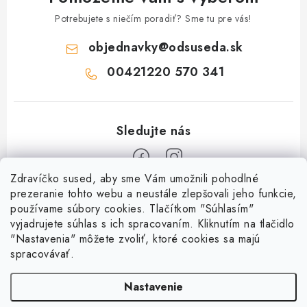
Potrebujete s niečím poradiť? Sme tu pre vás!
objednavky
@
odsuseda.sk
00421220 570 341
Zdravíčko sused, aby sme Vám umožnili pohodlné
Z
prezeranie tohto webu a neustále zlepšovali jeho funkcie,
používame súbory cookies. Tlačítkom "Súhlasím"
á
vyjadrujete súhlas s ich spracovaním. Kliknutím na tlačidlo
O nás
p
"Nastavenia" môžete zvoliť, ktoré cookies sa majú
ä
spracovávať.
Kontakty
Všetko o nákupe
t
História a súčasnosť
Nastavenie
i
Jéža klub
Dokumenty
Susedov blog