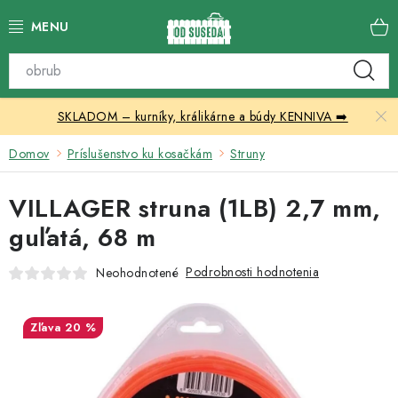
Prejsť
na
obsah
Katalóg produktov
SKLADOM – kurníky, králikárne a búdy KENNIVA ➡️
Skleníky
Domov
Príslušenstvo ku kosačkám
Struny
Nábytok
VILLAGER struna (1LB) 2,7 mm,
Chovateľské potreby
guľatá, 68 m
Prístrešky
Podrobnosti hodnotenia
Neohodnotené
Vonkajšia dlažba
20 %
Kontakty