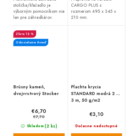
stolička/kľačadlo je
CARGO PLUS s
výborným pomocníkom nie
rozmerom 495 x 345 x
len pre záhradkárov.
210 mm.
Práca na záhrade býva
často náročná pre vašu
12 %
chrbticu a kolená. Na
stoličke sa dá...
Odosielame ihneď
Brúsny kameň,
Plachta krycia
dvojvrstvový Stocker
STANDARD modrá 2 x
3 m, 50 g/m2
€6,70
€3,10
€7,70
(2 ks)
Skladom
Dočasne nedostupné