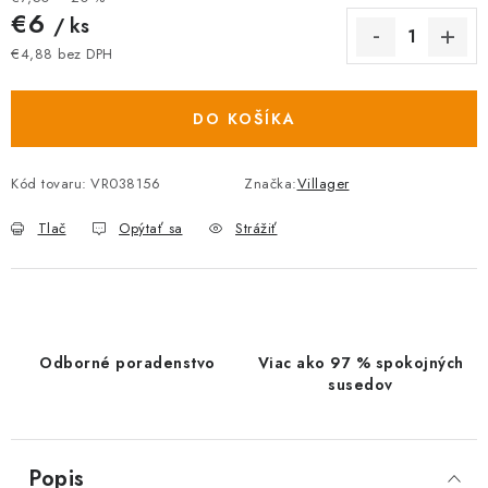
€6
/ ks
€4,88 bez DPH
Jednotková cena:
DO KOŠÍKA
Kód tovaru:
VR038156
Značka:
Villager
Tlač
Opýtať sa
Strážiť
Odborné poradenstvo
Viac ako 97 % spokojných
susedov
Popis