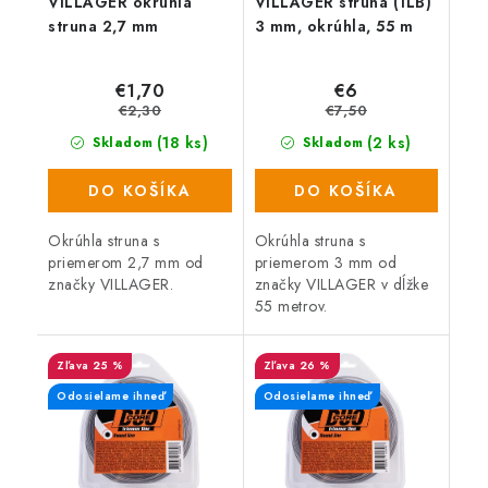
VILLAGER okrúhla
VILLAGER struna (1LB)
struna 2,7 mm
3 mm, okrúhla, 55 m
€1,70
€6
€2,30
€7,50
(18 ks)
(2 ks)
Skladom
Skladom
DO KOŠÍKA
DO KOŠÍKA
Okrúhla struna s
Okrúhla struna s
priemerom 2,7 mm od
priemerom 3 mm od
značky VILLAGER.
značky VILLAGER v dĺžke
55 metrov.
25 %
26 %
Odosielame ihneď
Odosielame ihneď