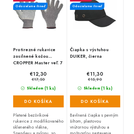
guľôčkových ložiskách....
Odosielame ihneď
Odosielame ihneď
Protirezné rukavice
Čiapka s výstuhou
zosilnené kožou
DUIKER, čierna
CROPPER Master veľ. 7
€12,30
€11,30
€17,50
€15,90
(1 ks)
(1 ks)
Skladom
Skladom
DO KOŠÍKA
DO KOŠÍKA
Pletené bezšvíkové
Bavlnená čiapka s pevným
rukavice z modifikovaného
šiltom, plastovou
skleneného vlákna,
vnútornou výstuhou a
Spandexu a nylonu, so
možnosťou nastavenia