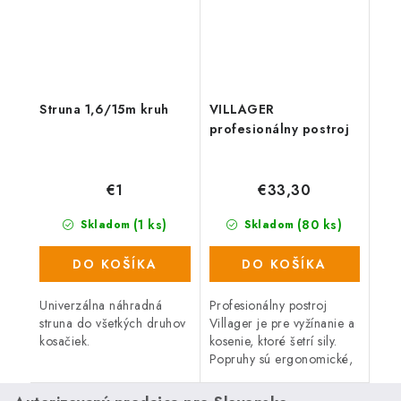
Struna 1,6/15m kruh
VILLAGER
profesionálny postroj
€1
€33,30
(1 ks)
(80 ks)
Skladom
Skladom
DO KOŠÍKA
DO KOŠÍKA
Univerzálna náhradná
Profesionálny postroj
struna do všetkých druhov
Villager je pre vyžínanie a
kosačiek.
kosenie, ktoré šetrí sily.
Popruhy sú ergonomické,
pohodlné a ľahké,
rozšíriteľné o náprsný