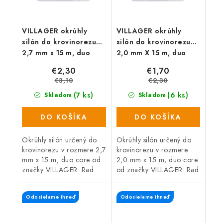
VILLAGER okrúhly
VILLAGER okrúhly
silón do krovinorezu
silón do krovinorezu
2,7 mm x 15 m, duo
2,0 mm X 15 m, duo
core
core
€2,30
€1,70
€3,10
€2,30
(7 ks)
(6 ks)
Skladom
Skladom
DO KOŠÍKA
DO KOŠÍKA
Okrúhly silón určený do
Okrúhly silón určený do
krovinorezu v rozmere 2,7
krovinorezu v rozmere
mm x 15 m, duo core od
2,0 mm x 15 m, duo core
značky VILLAGER. Rad
od značky VILLAGER. Rad
okrúhlych strún Duo Core
okrúhlych strún Duo Core
kombinuje dva materiály
kombinuje dva materiály
Odosielame ihneď
Odosielame ihneď
s rozdielnymi...
s rozdielnymi...