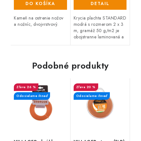
DO KOŠÍKA
DETAIL
Kameň na ostrenie nožov
Krycia plachta STANDARD
a nožníc, dvojvrstvový.
modrá s rozmerom 2 x 3
m, gramáž 50 g/m2 je
obojstranne laminovaná a
po celej ploche vystužená.
Kryciu plachtu s kovovými
okami využijete v dielni,...
Podobné produkty
26 %
20 %
Odosielame ihneď
Odosielame ihneď