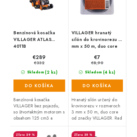
Benzínová kosačka
VILLAGER hranatý
VILLAGER ATLAS
silón do krovinorezu 3
4011B
mm x 50 m, duo core
€289
€7
€332
€8,90
(2 ks)
(4 ks)
Skladom
Skladom
DO KOŠÍKA
DO KOŠÍKA
Benzínová kosačka
Hranatý silón určený do
VILLAGER bez pojazdu,
krovinorezu v rozmeroch
so štvortaktným motorom s
3 mm x 50 m, duo core
obsahom 125 cm3 a
od značky VILLAGER. Rad
výkonom 1,7 kW, 60
hranatých strún Duo Core
litrovým košom na trávu as
kombinuje dva materiály
29 %
28 %
kolesami uloženými na
s rozdielnymi...