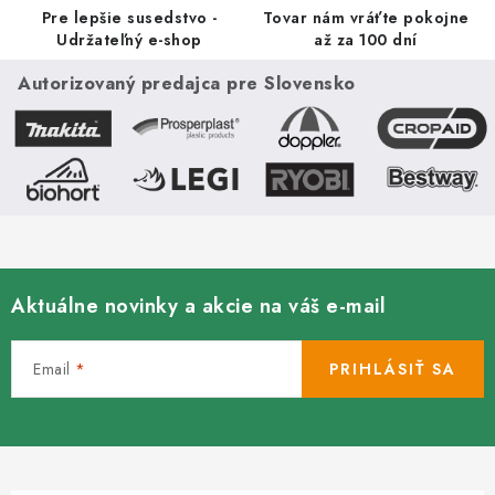
ý
Pre lepšie susedstvo -
Tovar nám vráťte pokojne
p
Udržateľný e-shop
až za 100 dní
i
Autorizovaný predajca pre Slovensko
s
u
Aktuálne novinky a akcie na váš e-mail
Email
PRIHLÁSIŤ SA