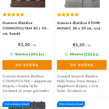
v
t
o
v
Gumová dlaždica
Gumová dlaždica STONE
COSMOPOLITAN 30 x 30
MOSAIC 30 x 30 cm, sivá
cm, hnedá
€3,20
€3,30
/ ks
/ ks
(492 ks)
(523 ks)
Skladom
Skladom
DO KOŠÍKA
DO KOŠÍKA
Gumová terasová dlaždica
Gumená terasová dlaždica
COSMOPOLITAN v elegantnom
Multy Home Stone Mosaic v
dizajne, v hnedej farbe.
elegantnom dizajne, v sivej
Vyrobená zo zmesi gumového
farbe. Vyrobená zo
recyklátu a polypropylénu, čo
zmesi gumového recyklátu a
zaručuje vysokú odolnosť a
polypropylénu, čo zaručuje
Odosielame ihneď
Odosielame ihneď
dlhú...
vysokú odolnosť a...