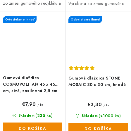
zo zmesi gumového recyklátu a
Vyrobená zo zmesi gumového
polypropylénu, čo zaručuje
recyklátu a polypropylénu, čo
vysokú odolnosť a dlhú...
zaručuje vysokú odolnosť a
Odosielame ihneď
Odosielame ihneď
dlhú...
Gumová dlaždica
Gumová dlaždica STONE
COSMOPOLITAN 45 x 45
MOSAIC 30 x 30 cm, hnedá
cm, sivá, zosilnená 2,5 cm
€7,90
€3,30
/ ks
/ ks
(235 ks)
(>1000 ks)
Skladom
Skladom
DO KOŠÍKA
DO KOŠÍKA