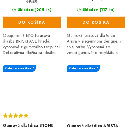
€9,20
(205 ks)
(117 ks)
Skladom
Skladom
DO KOŠÍKA
DO KOŠÍKA
Obojstranná EKO terasová
Gumová terasová dlaždica
dlažba BRICKFACE hnedá,
Arista v elegantnom designe, v
vyrobená z gumového recyklátu.
sivej farbe. Vyrobená zo
Dekoratívna dlažba sa ideálne
zmesi gumového recyklátu a
hodí na záhradu, terasu alebo
polypropylénu, čo zaručuje
cestu. Na každej strane dlaždice
vysokú odolnosť a dlhú...
Odosielame ihneď
Odosielame ihneď
je...
Gumová dlaždica STONE
Gumová dlaždica ARISTA