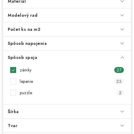
Materiál
Modelový rad
Počet ks na m2
Spôsob napojenia
Spôsob spoja
zámky
27
lepenie
23
puzzle
2
Šírka
Tvar