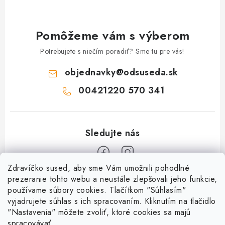
Pomôžeme vám s výberom
Potrebujete s niečím poradiť? Sme tu pre vás!
objednavky
@
odsuseda.sk
00421220 570 341
Zdravíčko sused, aby sme Vám umožnili pohodlné
Z
prezeranie tohto webu a neustále zlepšovali jeho funkcie,
používame súbory cookies. Tlačítkom "Súhlasím"
á
vyjadrujete súhlas s ich spracovaním. Kliknutím na tlačidlo
O nás
p
"Nastavenia" môžete zvoliť, ktoré cookies sa majú
ä
spracovávať.
Kontakty