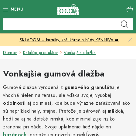
Prejsť
na
obsah
Katalóg produktov
SKLADOM – kurníky, králikárne a búdy KENNIVA ➡️
Skleníky
Domov
Katalóg produktov
Vonkajšia dlažba
Nábytok
Vonkajšia gumová dlažba
Chovateľské potreby
Gumová dlažba vyrobená z
gumového granulátu
je
Prístrešky
vhodná nielen na terasu, ale vďaka svojej vysokej
odolnosti
aj do miest, kde bude výrazne zaťažovaná ako
Vonkajšia dlažba
sú napríklad haly, stajne. Pretože je zároveň aj
mäkká,
hodí sa aj na detské ihriská, kde minimalizuje riziko
Kontakty
zranenia pri páde. Svoje uplatnenie tiež nájde pri
bazénoch
, pretože jej povrch je
nekĺzavý.