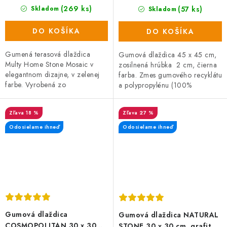
(269 ks)
(57 ks)
Skladom
Skladom
DO KOŠÍKA
DO KOŠÍKA
Gumená terasová dlaždica
Gumová dlaždica 45 x 45 cm,
Multy Home Stone Mosaic v
zosilnená hrúbka 2 cm, čierna
elegantnom dizajne, v zelenej
farba. Zmes gumového recyklátu
farbe. Vyrobená zo
a polypropylénu (100%
zmesi gumového recyklátu a
recyklované materiály) s dlhou
polypropylénu, čo zaručuje
životnosťou a vysokou...
18 %
27 %
vysokú odolnosť a...
Odosielame ihneď
Odosielame ihneď
Gumová dlaždica
Gumová dlaždica NATURAL
COSMOPOLITAN 30 x 30
STONE 30 x 30 cm, grafit