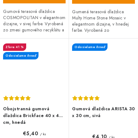
Gumová terasová dlaždica
Gumená terasová dlaždica
COSMOPOLITAN v elegantnom
Multy Home Stone Mosaic v
dizajne, v sivej farbe. Vyrobená
elegantnom dizajne, v hnedej
zo zmesi gumového recyklátu a
farbe. Vyrobená zo
polypropylénu, čo zaručuje
zmesi gumového recyklátu a
vysokú odolnosť a dlhú...
polypropylénu, čo zaručuje
41 %
Odosielame ihneď
vysokú odolnosť a...
Odosielame ihneď
Obojstranná gumová
Gumová dlaždica ARISTA 30
dlaždica Brickface 40 x 40
x 30 cm, sivá
cm, hnedá
€5,40
/ ks
€4,10
/ ks