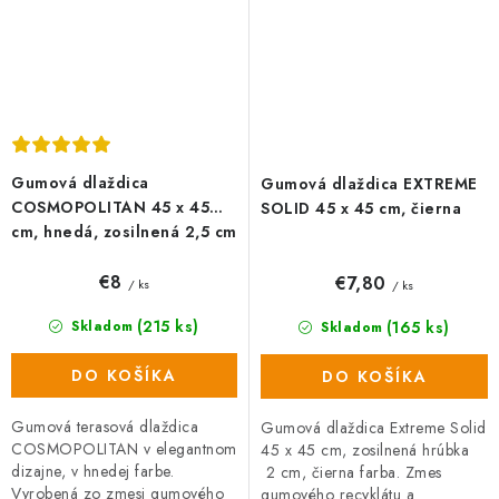
Gumová dlaždica
Gumová dlaždica EXTREME
COSMOPOLITAN 45 x 45
SOLID 45 x 45 cm, čierna
cm, hnedá, zosilnená 2,5 cm
€8
€7,80
/ ks
/ ks
(215 ks)
(165 ks)
Skladom
Skladom
DO KOŠÍKA
DO KOŠÍKA
Gumová terasová dlaždica
Gumová dlaždica Extreme Solid
COSMOPOLITAN v elegantnom
45 x 45 cm, zosilnená hrúbka
dizajne, v hnedej farbe.
2 cm, čierna farba. Zmes
Vyrobená zo zmesi gumového
gumového recyklátu a