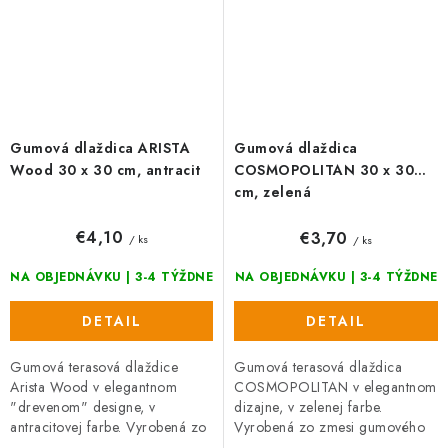
Gumová dlaždica ARISTA
Gumová dlaždica
Wood 30 x 30 cm, antracit
COSMOPOLITAN 30 x 30
cm, zelená
€4,10
€3,70
/ ks
/ ks
NA OBJEDNÁVKU | 3-4 TÝŽDNE
NA OBJEDNÁVKU | 3-4 TÝŽDNE
DETAIL
DETAIL
Gumová terasová dlaždice
Gumová terasová dlaždica
Arista Wood v elegantnom
COSMOPOLITAN v elegantnom
"drevenom" designe, v
dizajne, v zelenej farbe.
antracitovej farbe. Vyrobená zo
Vyrobená zo zmesi gumového
zmesi gumového recyklátu a
recyklátu a polypropylénu, čo