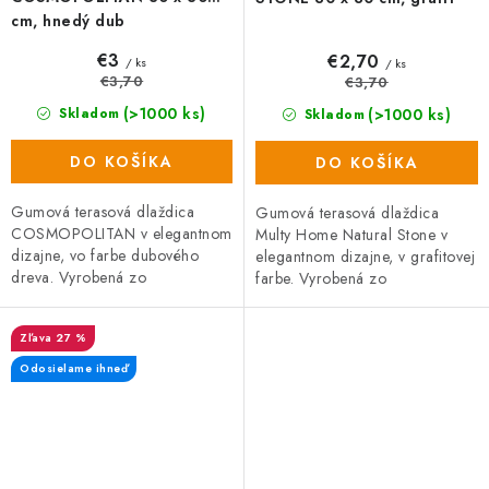
cm, hnedý dub
€3
€2,70
/ ks
/ ks
€3,70
€3,70
(>1000 ks)
(>1000 ks)
Skladom
Skladom
DO KOŠÍKA
DO KOŠÍKA
Gumová terasová dlaždica
Gumová terasová dlaždica
COSMOPOLITAN v elegantnom
Multy Home Natural Stone v
dizajne, vo farbe dubového
elegantnom dizajne, v grafitovej
dreva. Vyrobená zo
farbe. Vyrobená zo
zmesi gumového recyklátu a
zmesi gumového recyklátu a
polypropylénu, čo zaručuje
polypropylénu, čo zaručuje
27 %
vysokú odolnosť a...
vysokú...
Odosielame ihneď