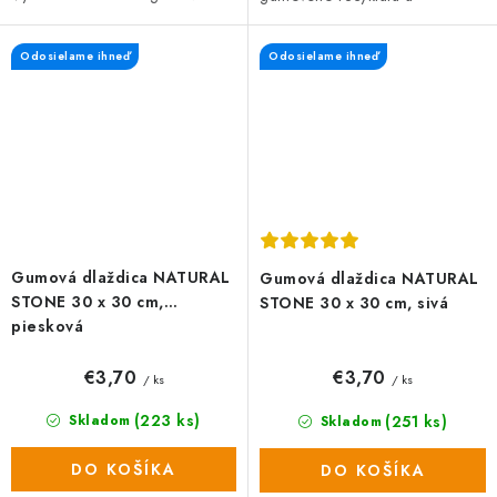
recyklátu a polypropylénu, čo
polypropylénu (100%
zaručuje vysokú odolnosť a
recyklované materiály) s dlhou
Odosielame ihneď
Odosielame ihneď
dlhú...
životnosťou a...
Gumová dlaždica NATURAL
Gumová dlaždica NATURAL
STONE 30 x 30 cm,
STONE 30 x 30 cm, sivá
piesková
€3,70
€3,70
/ ks
/ ks
(223 ks)
(251 ks)
Skladom
Skladom
DO KOŠÍKA
DO KOŠÍKA