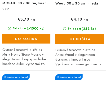
MOSAIC 30 x 30 cm, hnedý
Wood 30 x 30 cm, hnedá
dub
€3,70
€4,10
/ ks
/ ks
(>1000 ks)
(283 ks)
Skladom
Skladom
DO KOŠÍKA
DO KOŠÍKA
Gumená terasová dlaždica
Gumová terasová dlaždica
Multy Home Stone Mosaic v
Arista Wood v elegantnom
elegantnom dizajne, vo farbe
designe, v hnedej farbe.
hnedého dubu. Vyrobená zo
Vyrobená zo zmesi gumového
zmesi gumového recyklátu a
recyklátu a polypropylénu, čo
polypropylénu, čo zaručuje
zaručuje vysokú odolnosť a
Odosielame ihneď
Odosielame ihneď
vysokú...
dlhú...