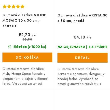
Gumová dlaždica STONE
Gumová dlaždica ARISTA 30
MOSAIC 30 x 30 cm,
x 30 cm, hnedá
antracit
€2,70
/ ks
€4,10
/ ks
€3,70
(>1000 ks)
Skladom
NA OBJEDNÁVKU | 3-4 TÝŽDNE
DO KOŠÍKA
DETAIL
Gumená terasová dlaždica
Gumová terasová dlaždica
Multy Home Stone Mosaic v
Arista v elegantnom designe, v
elegantnom dizajne, v čiernej
hnedej farbe. Vyrobená zo
farbe. Vyrobená zo zmesi
zmesi gumového recyklátu a
gumového recyklátu a
polypropylénu, čo zaručuje
polyprepylénu (oboje
vysokú odolnosť a dlhú...
recyklovateľné), čo zaručuje...