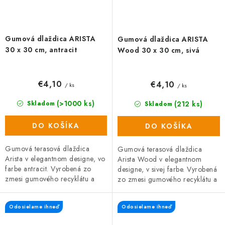
Gumová dlaždica ARISTA
Gumová dlaždica ARISTA
30 x 30 cm, antracit
Wood 30 x 30 cm, sivá
€4,10
€4,10
/ ks
/ ks
(>1000 ks)
(212 ks)
Skladom
Skladom
DO KOŠÍKA
DO KOŠÍKA
Gumová terasová dlaždica
Gumová terasová dlaždica
Arista v elegantnom designe, vo
Arista Wood v elegantnom
farbe antracit. Vyrobená zo
designe, v sivej farbe. Vyrobená
zmesi gumového recyklátu a
zo zmesi gumového recyklátu a
polypropylénu, čo zaručuje
polypropylénu, čo zaručuje
vysokú odolnosť a dlhú...
vysokú odolnosť a dlhú...
Odosielame ihneď
Odosielame ihneď