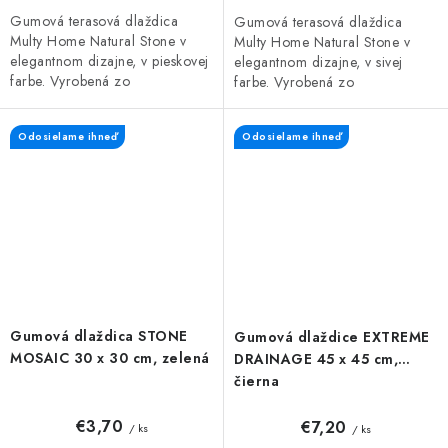
Gumová terasová dlaždica
Gumová terasová dlaždica
Multy Home Natural Stone v
Multy Home Natural Stone v
elegantnom dizajne, v pieskovej
elegantnom dizajne, v sivej
farbe. Vyrobená zo
farbe. Vyrobená zo
zmesi gumového recyklátu a
zmesi gumového recyklátu a
polypropylénu, čo zaručuje
polypropylénu, čo zaručuje
Odosielame ihneď
Odosielame ihneď
vysokú odolnosť...
vysokú odolnosť a...
Gumová dlaždica STONE
Gumová dlaždice EXTREME
MOSAIC 30 x 30 cm, zelená
DRAINAGE 45 x 45 cm,
čierna
€3,70
€7,20
/ ks
/ ks