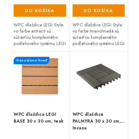
DO KOŠÍKA
DO KOŠÍKA
WPC dlaždice LEGI Style
WPC dlaždice LEGI Style
vo farbe antracit sú
vo farbe tmavohnedá sú
súčasťou komplexného
súčasťou komplexného
podlahového systému LEGI
podlahového systému LEGI
a je vhodné ich použiť ako
a je vhodné ich použiť ako
exteriérovú podlahovú
exteriérovú podlahovú
Odosielame ihneď
krytinu. Majú veľmi
krytinu. Majú veľmi
jednoduchú a...
jednoduchú a...
WPC dlaždica LEGI
WPC dlaždice
BASE 30 x 30 cm, teak
PALMYRA 30 x 30 cm,
Incana