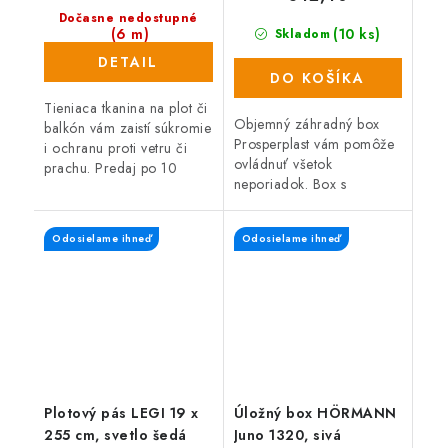
Dočasne nedostupné
(6 m)
(10 ks)
Skladom
DETAIL
DO KOŠÍKA
Tieniaca tkanina na plot či
Objemný záhradný box
balkón vám zaistí súkromie
Prosperplast vám pomôže
i ochranu proti vetru či
ovládnuť všetok
prachu. Predaj po 10
neporiadok. Box s
bežných metroch.
objemom 310 litrov
predstavuje praktického a
Odosielame ihneď
Odosielame ihneď
ľahko premiestniteľného
pomocníka na záhradu.
Plotový pás LEGI 19 x
Úložný box HÖRMANN
255 cm, svetlo šedá
Juno 1320, sivá