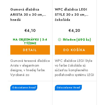
Gumová dlaždica
WPC dlaždica LEGI
ARISTA 30 x 30 cm,
STYLE 30 x 30 cm,
hnedá
čokoláda
€4,10
€4,20
(690 ks)
NA OBJEDNÁVKU | 3-4
Skladom
TÝŽDNE
DETAIL
DO KOŠÍKA
Gumová terasová dlaždica
WPC dlaždice LEGI Style
Arista v elegantnom
vo farbe čokoláda sú
designe, v hnedej farbe.
súčasťou komplexného
Vyrobená zo
podlahového systému LEGI
zmesi gumového recyklátu
a je vhodné ich použiť ako
a polypropylénu, čo
exteriérovú podlahovú
Odosielame ihneď
Odosielame ihneď
zaručuje vysokú odolnosť
krytinu. Majú veľmi
a dlhú...
jednoduchú a...