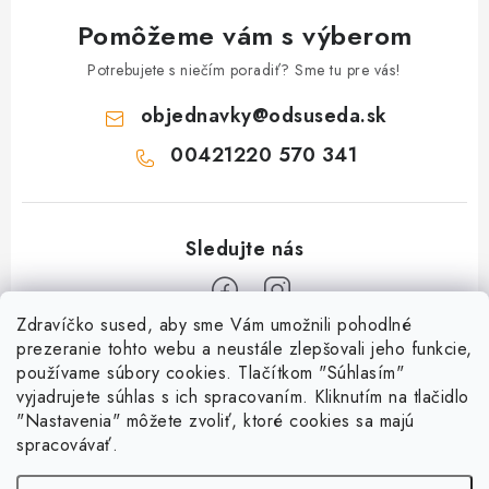
Pomôžeme vám s výberom
Potrebujete s niečím poradiť? Sme tu pre vás!
objednavky
@
odsuseda.sk
00421220 570 341
Zdravíčko sused, aby sme Vám umožnili pohodlné
Z
prezeranie tohto webu a neustále zlepšovali jeho funkcie,
používame súbory cookies. Tlačítkom "Súhlasím"
á
vyjadrujete súhlas s ich spracovaním. Kliknutím na tlačidlo
O nás
p
"Nastavenia" môžete zvoliť, ktoré cookies sa majú
ä
spracovávať.
Kontakty
Všetko o nákupe
t
História a súčasnosť