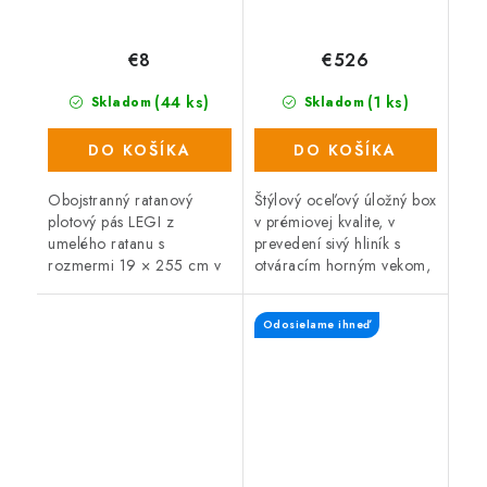
€8
€526
(44 ks)
(1 ks)
Skladom
Skladom
DO KOŠÍKA
DO KOŠÍKA
Obojstranný ratanový
Štýlový oceľový úložný box
plotový pás LEGI z
v prémiovej kvalite, v
umelého ratanu s
prevedení sivý hliník s
rozmermi 19 × 255 cm v
otváracím horným vekom,
svetlosivej farbe chráni
nastaviteľnými pätkami a
vaše súkromie počas
rýchlou jednoduchou
Odosielame ihneď
celého roka. Je odolný
montážou. Vonkajšie
voči slnku, vetru aj vode
rozmery 136 x...
a...