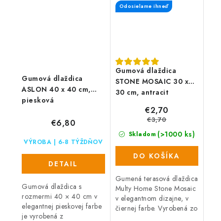
stálofarebná. Materiál
udržiavateľný povrch.
Odosielame ihneď
nevyžaduje...
Gumová dlaždica
Gumová dlaždica
STONE MOSAIC 30 x
ASLON 40 x 40 cm,
30 cm, antracit
piesková
€2,70
€3,70
€6,80
(>1000 ks)
Skladom
VÝROBA | 6-8 TÝŽDŇOV
DO KOŠÍKA
DETAIL
Gumená terasová dlaždica
Gumová dlaždica s
Multy Home Stone Mosaic
rozmermi 40 × 40 cm v
v elegantnom dizajne, v
elegantnej pieskovej farbe
čiernej farbe. Vyrobená zo
je vyrobená z
zmesi gumového recyklátu