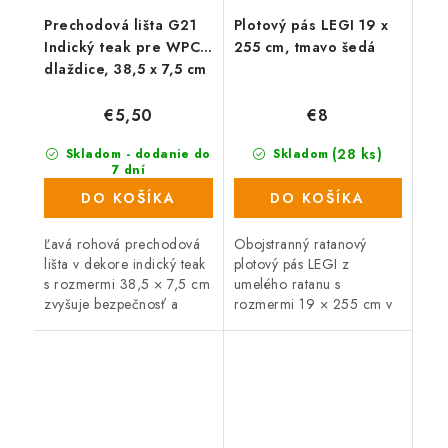
Prechodová lišta G21
Plotový pás LEGI 19 x
Indický teak pre WPC
255 cm, tmavo šedá
dlaždice, 38,5 x 7,5 cm
rohová (ľavá)
€5,50
€8
(28 ks)
Skladom - dodanie do
Skladom
7 dní
(46 ks)
DO KOŠÍKA
DO KOŠÍKA
Ľavá rohová prechodová
Obojstranný ratanový
lišta v dekore indický teak
plotový pás LEGI z
s rozmermi 38,5 × 7,5 cm
umelého ratanu s
zvyšuje bezpečnosť a
rozmermi 19 × 255 cm v
dotvára vzhľad podlahy
tmavosivej farbe chráni
alebo terasy. Slúži na
vaše súkromie počas
estetické zakrytie
celého roka. Je odolný
výškových...
voči slnku, vetru aj vode a
má...