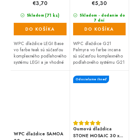
€3,70
€5,30
(71 ks)
Skladom
Skladom - dodanie do
7 dní
(170 ks)
DO KOŠÍKA
DO KOŠÍKA
WPC dlaždice LEGI Base
WPC dlaždice G21
vo farbe teak sú súčasťou
Palmyra vo farbe incana
komplexného podlahového
sú súčasťou komplexného
systému LEGI a je vhodné
podlahového systému G21
ich použiť ako exteriérovú
a sú vhodné ako
podlahovú krytinu. Majú
exteriérová podlahová
Odosielame ihneď
veľmi jednoduchú a
krytina. Vyznačujú sa veľmi
rýchlu...
jednoduchou a rýchlou...
Gumová dlaždica
WPC dlaždice SAMOA
STONE MOSAIC 30 x