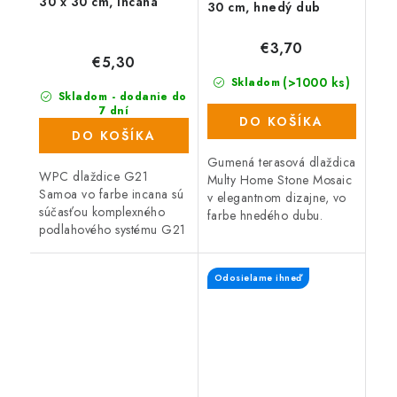
30 x 30 cm, Incana
30 cm, hnedý dub
€3,70
€5,30
(>1000 ks)
Skladom
Skladom - dodanie do
7 dní
DO KOŠÍKA
(500 ks)
DO KOŠÍKA
Gumená terasová dlaždica
WPC dlaždice G21
Multy Home Stone Mosaic
Samoa vo farbe incana sú
v elegantnom dizajne, vo
súčasťou komplexného
farbe hnedého dubu.
podlahového systému G21
Vyrobená zo
a sú vhodné ako
zmesi gumového recyklátu
exteriérová podlahová
a polypropylénu, čo
Odosielame ihneď
krytina. Vyznačujú sa veľmi
zaručuje vysokú...
jednoduchou a rýchlou...