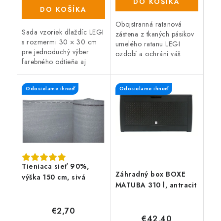
DO KOŠÍKA
DO KOŠÍKA
Obojstranná ratanová
Sada vzoriek dlaždíc LEGI
zástena z tkaných pásikov
s rozmermi 30 × 30 cm
umelého ratanu LEGI
pre jednoduchý výber
ozdobí a ochráni váš
farebného odtieňa aj
balkón, zábradlie alebo
vzoru. Vzorky môžete
plot a zaistí súkromie po
položiť dvoma spôsobmi,
celý rok. Zástena má
Odosielame ihneď
Odosielame ihneď
vďaka čomu si lepšie
obojstrannú UV...
predstavíte výsledný...
Tieniaca sieť 90%,
Záhradný box BOXE
výška 150 cm, sivá
MATUBA 310 l, antracit
€2,70
€42,40