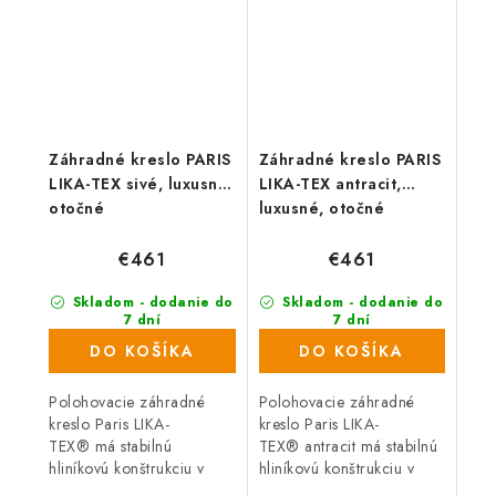
Záhradné kreslo PARIS
Záhradné kreslo PARIS
LIKA-TEX sivé, luxusné,
LIKA-TEX antracit,
otočné
luxusné, otočné
€461
€461
Skladom - dodanie do
Skladom - dodanie do
7 dní
7 dní
(9 ks)
(2 ks)
DO KOŠÍKA
DO KOŠÍKA
Polohovacie záhradné
Polohovacie záhradné
kreslo Paris LIKA-
kreslo Paris LIKA-
TEX® má stabilnú
TEX® antracit má stabilnú
hliníkovú konštrukciu v
hliníkovú konštrukciu v
sivej farbe. Nosnosť 120
antracitovej farbe. Nosnosť