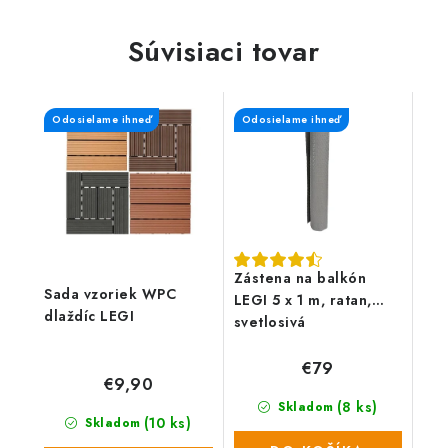
Súvisiaci tovar
Odosielame ihneď
Odosielame ihneď
Zástena na balkón
Sada vzoriek WPC
LEGI 5 x 1 m, ratan,
dlaždíc LEGI
svetlosivá
€79
€9,90
(8 ks)
Skladom
(10 ks)
Skladom