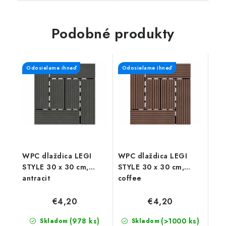
kg a rozmery 62 x 66 x
120 kg a rozmery 62 x
111 cm.
66 x 111 cm.
Podobné produkty
Odosielame ihneď
Odosielame ihneď
WPC dlaždica LEGI
WPC dlaždica LEGI
STYLE 30 x 30 cm,
STYLE 30 x 30 cm,
antracit
coffee
€4,20
€4,20
(978 ks)
(>1000 ks)
Skladom
Skladom