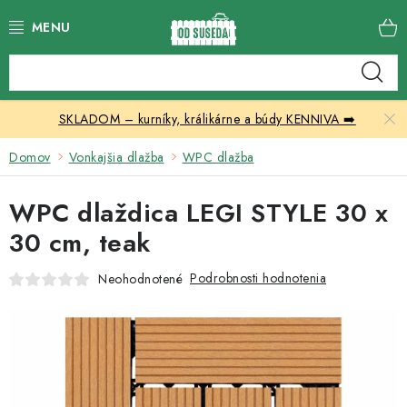
Prejsť
na
obsah
Katalóg produktov
SKLADOM – kurníky, králikárne a búdy KENNIVA ➡️
Skleníky
Domov
Vonkajšia dlažba
WPC dlažba
Nábytok
WPC dlaždica LEGI STYLE 30 x
Chovateľské potreby
30 cm, teak
Prístrešky
Podrobnosti hodnotenia
Neohodnotené
Vonkajšia dlažba
Kontakty