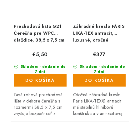
Prechodová lišta G21
Záhradné kreslo PARIS
Čerešňa pre WPC
LIKA-TEX antracit,
dlaždice, 38,5 x 7,5 cm
luxusné, otočné
rohová (ľavá)
€5,50
€377
Skladom - dodanie do
Skladom - dodanie do
7 dní
7 dní
(39 ks)
(2 ks)
DO KOŠÍKA
DO KOŠÍKA
Ľavá rohová prechodová
Otočné záhradné kreslo
lišta v dekore čerešňa s
Paris LIKA-TEX® antracit
rozmermi 38,5 × 7,5 cm
má stabilnú hliníkovú
zvyšuje bezpečnosť a
konštrukciu v antracitovej
dotvára vzhľad podlahy
farbe. Kreslo je otočné o
alebo terasy. Slúži na
360°. Rozmery 58 x 66 x
estetické zakrytie
92 cm.
výškových rozdielov...