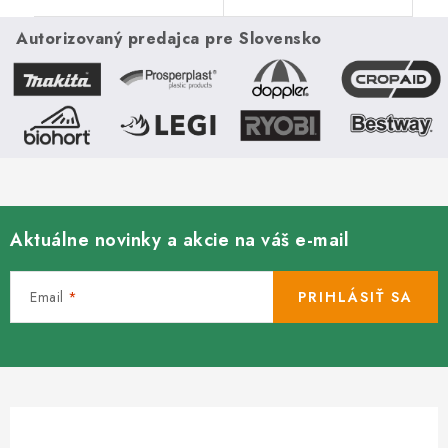
recyklovaného gumového
a polyprepylénu (oboje
granulátu. Ponúka
recyklovateľné), čo
Autorizovaný predajca pre Slovensko
protišmykový povrch,
zaručuje...
priepustnosť vody a
rýchle...
Aktuálne novinky a akcie na váš e-mail
Email
PRIHLÁSIŤ SA