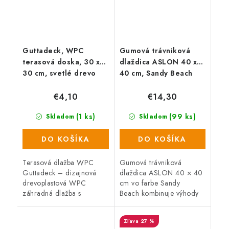
Guttadeck, WPC
Gumová trávniková
terasová doska, 30 x
dlaždica ASLON 40 x
30 cm, svetlé drevo
40 cm, Sandy Beach
€4,10
€14,30
(1 ks)
(99 ks)
Skladom
Skladom
DO KOŠÍKA
DO KOŠÍKA
Terasová dlažba WPC
Gumová trávniková
Guttadeck – dizajnová
dlaždica ASLON 40 × 40
drevoplastová WPC
cm vo farbe Sandy
záhradná dlažba s
Beach kombinuje výhody
rozmermi 300 x 300 mm.
umelého trávniku a
Záhradná dlažba je
gumovej dlaždice pre
27 %
bezúdržbová, odolná a
odolný a ľahko