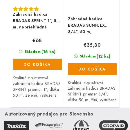
Záhradná hadica
Záhradná hadica
BRADAS SPRINT 1", 50
BRADAS SUNFLEX
m, nepriehľadná
3/4", 50 m,
zelená
nepriehľadná žltá
€68
€35,30
(16 ks)
Skladom
(12 ks)
Skladom
DO KOŠÍKA
DO KOŠÍKA
Kvalitná trojvrstvová
Kvalitná trojvrstvová
záhradná hadica BRADAS
záhradná hadica BRADAS
SPRINT priemer 1", dĺžka
SPRINT priemer 3/4",
50 m, zelená, vystužená
dĺžka 50 m, žltá, vystužená
pletenou krížovou textilnou
syntetickou křížovou
výstužou.
výstužou.
Autorizovaný predajca pre Slovensko