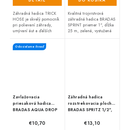
Záhradná hadica TRICK
Kvalitná trojvrstvová
HOSE je skvelý pomocník
záhradná hadica BRADAS
pri polievaní záhrady,
SPRINT priemer 1", dĺžka
umývaní áut a ďalších
25 m, zelená, vystužená
činnostiach. Vďaka svojej
pletenou krížovou textilnou
ľahkosti a kompaktným
výstužou.
Odosielame ihneď
rozmerom sa ľahko
skladuje, navyše sa...
Zavlažovacia
Záhradná hadica
priesaková hadica
rozstrekovacia plochá
BRADAS AQUA DROP
BRADAS SPRITZ 1/2",
1/2", 15 m
15m + spojky
€10,70
€13,10