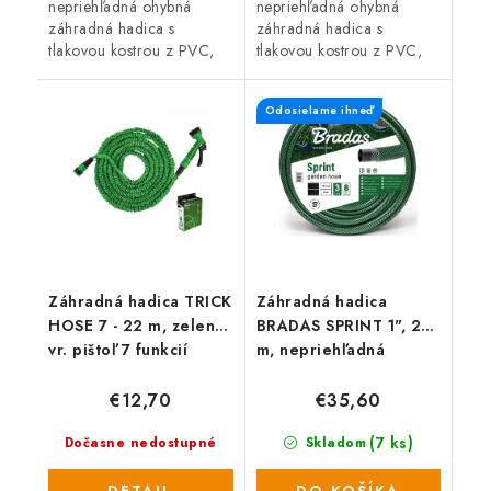
nepriehľadná ohybná
nepriehľadná ohybná
záhradná hadica s
záhradná hadica s
tlakovou kostrou z PVC,
tlakovou kostrou z PVC,
ktorá určená na
ktorá určená na
všeobecné použitie (napr.
všeobecné použitie (napr.
Odosielame ihneď
v poľnohospodárstve a
v poľnohospodárstve a
záhradníctve). Zosilnená
záhradníctve). Zosilnená
stena...
stena...
Záhradná hadica TRICK
Záhradná hadica
HOSE 7 - 22 m, zelená,
BRADAS SPRINT 1", 25
vr. pištoľ 7 funkcií
m, nepriehľadná
zelená
€12,70
€35,60
(7 ks)
Dočasne nedostupné
Skladom
DETAIL
DO KOŠÍKA