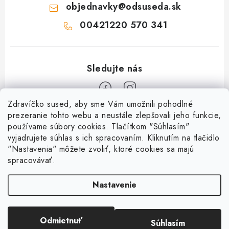
objednavky
@
odsuseda.sk
00421220 570 341
Zdravíčko sused, aby sme Vám umožnili pohodlné
Z
prezeranie tohto webu a neustále zlepšovali jeho funkcie,
používame súbory cookies. Tlačítkom "Súhlasím"
á
vyjadrujete súhlas s ich spracovaním. Kliknutím na tlačidlo
O nás
p
"Nastavenia" môžete zvoliť, ktoré cookies sa majú
ä
spracovávať.
Kontakty
Všetko o nákupe
t
História a súčasnosť
Nastavenie
i
Jéža klub
Dokumenty
e
Susedov blog
Doprava a platba
Obchodné podmienky
Pre lepšie susedstvo
Odmietnuť
Súhlasím
Copyright 2026
OD SUSEDA
. Všetky práva vyhradené.
Ako balíme zásielky?