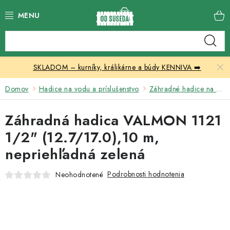
Prejsť
na
obsah
Katalóg produktov
SKLADOM – kurníky, králikárne a búdy KENNIVA ➡️
Skleníky
Domov
Hadice na vodu a príslušenstvo
Záhradné hadice na vodu
Nábytok
Záhradná hadica VALMON 1121
Chovateľské potreby
1/2" (12.7/17.0),10 m,
nepriehľadná zelená
Prístrešky
Podrobnosti hodnotenia
Neohodnotené
Vonkajšia dlažba
Kontakty