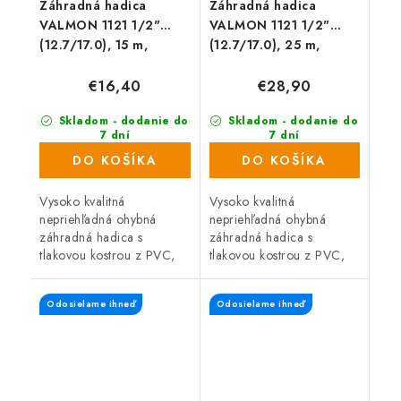
Záhradná hadica
Záhradná hadica
VALMON 1121 1/2"
VALMON 1121 1/2"
(12.7/17.0), 15 m,
(12.7/17.0), 25 m,
nepriehľadná zelená
nepriehľadná zelená
€16,40
€28,90
Skladom - dodanie do
Skladom - dodanie do
7 dní
7 dní
(56 ks)
(71 ks)
DO KOŠÍKA
DO KOŠÍKA
Vysoko kvalitná
Vysoko kvalitná
nepriehľadná ohybná
nepriehľadná ohybná
záhradná hadica s
záhradná hadica s
tlakovou kostrou z PVC,
tlakovou kostrou z PVC,
ktorá určená na
ktorá určená na
všeobecné použitie (napr.
všeobecné použitie (napr.
Odosielame ihneď
Odosielame ihneď
v poľnohospodárstve a
v poľnohospodárstve a
záhradníctve). Zosilnená
záhradníctve). Zosilnená
stena...
stena...