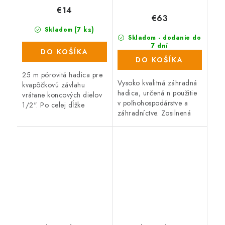
nepriehľadná žltá
€14
€63
(7 ks)
Skladom
Skladom - dodanie do
7 dní
DO KOŠÍKA
(30 ks)
DO KOŠÍKA
25 m pórovitá hadica pre
Vysoko kvalitná záhradná
kvapôčkovú závlahu
hadica, určená n použitie
vrátane koncových dielov
v poľnohospodárstve a
1/2". Po celej dĺžke
záhradníctve. Zosilnená
hadice odkvapkáva
stena zaisťuje perfektné
rovnomerne voda a tým
vlastnosti pri použití v
optimálne zavlažuje
náročnejších podmienkach
napríklad záhony a živé...
ako...