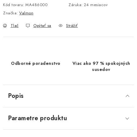
Kód tovaru:
MA486000
Záruka
:
24 mesiacov
Značka:
Valmon
Tlač
Opýtať sa
Strážiť
Odborné poradenstvo
Viac ako 97 % spokojných
susedov
Popis
Parametre produktu