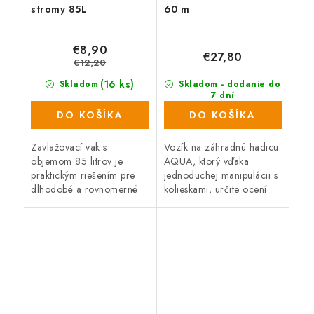
stromy 85L
60 m
€8,90
€27,80
€12,20
(16 ks)
Skladom
Skladom - dodanie do
7 dní
(338 ks)
DO KOŠÍKA
DO KOŠÍKA
Zavlažovací vak s
Vozík na záhradnú hadicu
objemom 85 litrov je
AQUA, ktorý vďaka
praktickým riešením pre
jednoduchej manipulácii s
dlhodobé a rovnomerné
kolieskami, určite ocení
zavlažovanie stromov.
každý záhradkár.
Pomáha šetriť vodu i čas a
podporuje zdravý rast
koreňového systému.