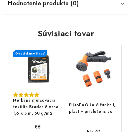
Hodnotenie produktu (0)
Súvisiaci tovar
Odosielame ihneď
Netkaná mulčovacia
Pištoľ AQUA 8 funkcií,
textília Bradas čierna,
plast + príslušenstvo
1,6 x 5 m, 50 g/m2
€5
€5,70