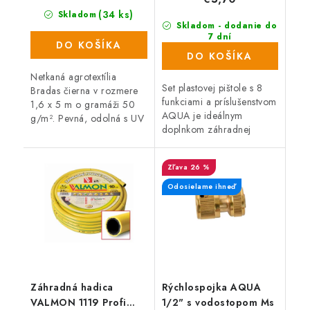
(34 ks)
Skladom
Skladom - dodanie do
7 dní
DO KOŠÍKA
(2 ks)
DO KOŠÍKA
Netkaná agrotextília
Set plastovej pištole s 8
Bradas čierna v rozmere
funkciami a príslušenstvom
1,6 x 5 m o gramáži 50
AQUA je ideálnym
g/m². Pevná, odolná s UV
doplnkom záhradnej
ochranou vyrobená z PP
hadice. Príslušenstvo: 1/2“
materiálu. Vďaka svojim
Rýchlospojka STOP, 1/2“
jedinečným vlastnostiam
26 %
Rýchlospojka, 1/2" +
má široké...
3/4" adaptér.
Odosielame ihneď
Záhradná hadica
Rýchlospojka AQUA
VALMON 1119 Profi
1/2" s vodostopom Ms