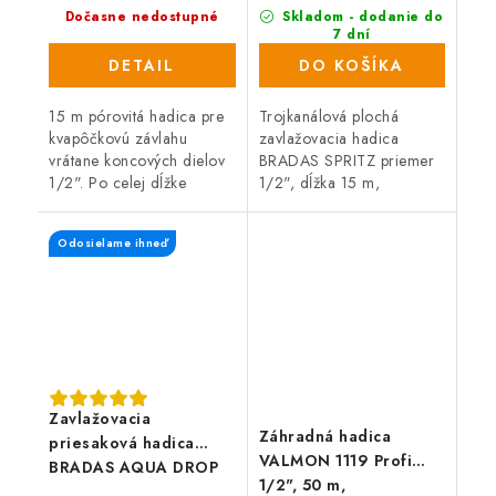
Dočasne nedostupné
Skladom - dodanie do
7 dní
(579 ks)
DETAIL
DO KOŠÍKA
15 m pórovitá hadica pre
Trojkanálová plochá
kvapôčkovú závlahu
zavlažovacia hadica
vrátane koncových dielov
BRADAS SPRITZ priemer
1/2". Po celej dĺžke
1/2", dĺžka 15 m,
hadice odkvapkáva
oranžová, s mikro
rovnomerne voda a tým
perforáciou vhodná pre
Odosielame ihneď
optimálne zavlažuje
všetky systémy
napríklad záhony a živé...
zavlažovania.
Zavlažovacia
Záhradná hadica
priesaková hadica
VALMON 1119 Profi
BRADAS AQUA DROP
1/2", 50 m,
1/2", 25 m