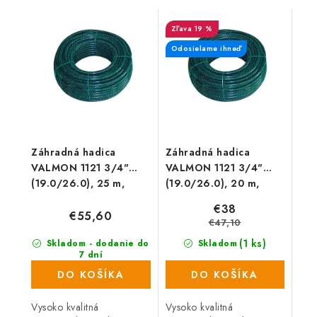
19 %
Odosielame ihneď
Záhradná hadica
Záhradná hadica
VALMON 1121 3/4"
VALMON 1121 3/4"
(19.0/26.0), 25 m,
(19.0/26.0), 20 m,
nepriehľadná zelená
nepriehľadná zelená
€38
€55,60
€47,10
(1 ks)
Skladom - dodanie do
Skladom
7 dní
(82 ks)
DO KOŠÍKA
DO KOŠÍKA
Vysoko kvalitná
Vysoko kvalitná