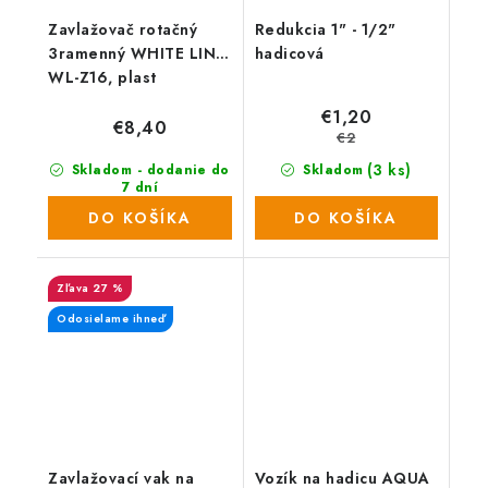
Zavlažovač rotačný
Redukcia 1" - 1/2"
3ramenný WHITE LINE
hadicová
WL-Z16, plast
€1,20
€8,40
€2
(3 ks)
Skladom - dodanie do
Skladom
7 dní
(109 ks)
DO KOŠÍKA
DO KOŠÍKA
27 %
Odosielame ihneď
Zavlažovací vak na
Vozík na hadicu AQUA