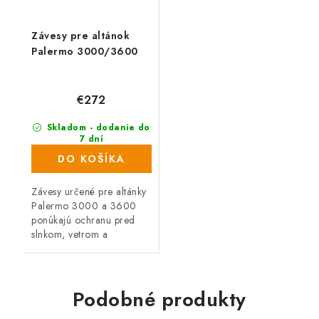
Závesy pre altánok
Palermo 3000/3600
€272
Skladom - dodanie do
7 dní
(2 ks)
DO KOŠÍKA
Závesy určené pre altánky
Palermo 3000 a 3600
ponúkajú ochranu pred
slnkom, vetrom a
zvedavými pohľadmi – pre
viac súkromia a pohodlia
na záhrade.
Podobné produkty