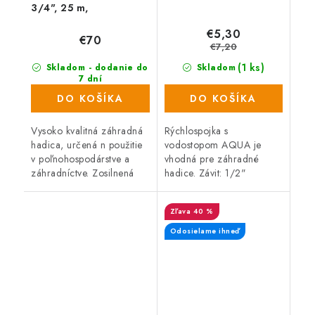
3/4", 25 m,
nepriehľadná žltá
€5,30
€70
€7,20
(1 ks)
Skladom - dodanie do
Skladom
7 dní
(34 ks)
DO KOŠÍKA
DO KOŠÍKA
Vysoko kvalitná záhradná
Rýchlospojka s
hadica, určená n použitie
vodostopom AQUA je
v poľnohospodárstve a
vhodná pre záhradné
záhradníctve. Zosilnená
hadice. Závit: 1/2"
stena zaisťuje perfektné
materiál: mosadz.
vlastnosti pri použití v
40 %
náročnejších podmienkach
ako...
Odosielame ihneď