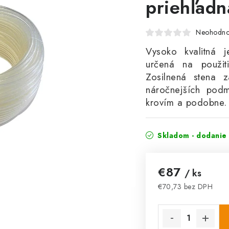
priehľadn
Neohodno
Vysoko kvalitná 
určená na použit
Zosilnená stena za
náročnejších pod
krovím a podobne.
Skladom - dodanie 
€87
/ ks
€70,73 bez DPH
Jednotková cena: