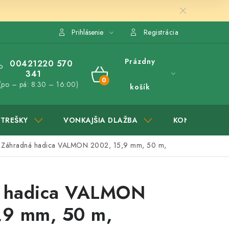
Prihlásenie
Registrácia
Prázdny
00421220 570
341
NÁKUPNÝ
(po – pá: 8:30 – 16:00)
košík
KOŠÍK
STREŠKY
VONKAJŠIA DLAŽBA
KONTAKTY
Záhradná hadica VALMON 2002, 15,9 mm, 50 m,
 hadica VALMON
,9 mm, 50 m,