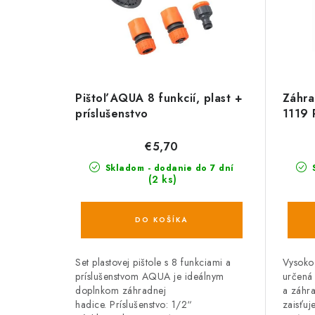
Pištoľ AQUA 8 funkcií, plast +
Záhr
príslušenstvo
1119 
nepri
€5,70
Skladom - dodanie do 7 dní
S
(2 ks)
DO KOŠÍKA
Set plastovej pištole s 8 funkciami a
Vysoko 
príslušenstvom AQUA je ideálnym
určená 
doplnkom záhradnej
a záhra
hadice. Príslušenstvo: 1/2“
zaisťuje