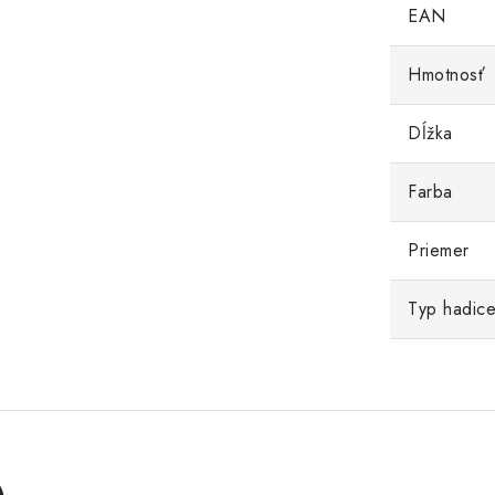
EAN
Hmotnosť
Dĺžka
Farba
Priemer
Typ hadic