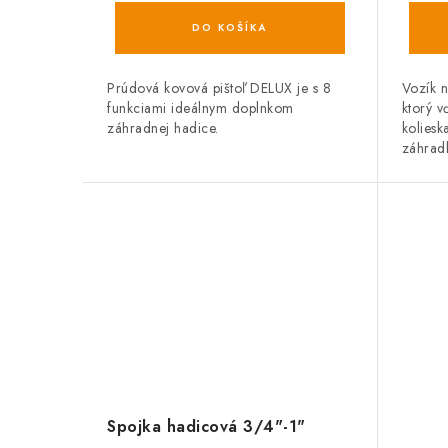
DO KOŠÍKA
Prúdová kovová pištoľ DELUX je s 8
Vozík 
funkciami ideálnym doplnkom
ktorý v
záhradnej hadice.
koliesk
záhradk
Spojka hadicová 3/4"-1"