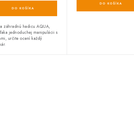
DO KOŠÍKA
DO KOŠÍKA
na záhradnú hadicu AQUA,
ďaka jednoduchej manipulácii s
ami, určite ocení každý
ár.