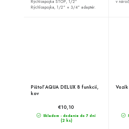
Rýchlospojka STOP, 1/2“
v nároč
Rýchlospojka, 1/2" + 3/4" adaptér.
Pištoľ AQUA DELUX 8 funkcií,
Vozík
kov
€10,10
Skladom - dodanie do 7 dní
S
(2 ks)