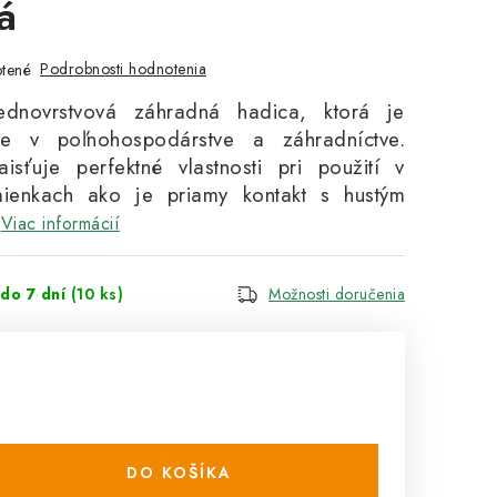
á
Podrobnosti hodnotenia
tené
jednovrstvová záhradná hadica, ktorá je
ie v poľnohospodárstve a záhradníctve.
isťuje perfektné vlastnosti pri použití v
mienkach ako je priamy kontakt s hustým
Viac informácií
do 7 dní
(10 ks)
Možnosti doručenia
DO KOŠÍKA