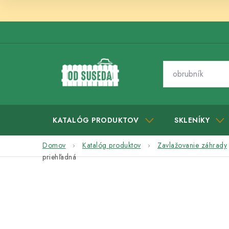
Prejsť
na
obsah
KATALÓG PRODUKTOV
SKLENÍKY
Domov
Katalóg produktov
Zavlažovanie záhrady
priehľadná