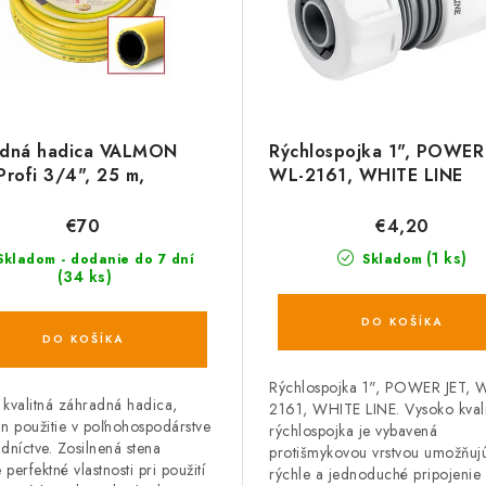
adná hadica VALMON
Rýchlospojka 1", POWER 
Profi 3/4", 25 m,
WL-2161, WHITE LINE
ehľadná žltá
€70
€4,20
(1 ks)
kladom - dodanie do 7 dní
Skladom
(34 ks)
DO KOŠÍKA
DO KOŠÍKA
Rýchlospojka 1", POWER JET, 
kvalitná záhradná hadica,
2161, WHITE LINE. Vysoko kval
n použitie v poľnohospodárstve
rýchlospojka je vybavená
dníctve. Zosilnená stena
protišmykovou vrstvou umožňuj
 perfektné vlastnosti pri použití
rýchle a jednoduché pripojenie