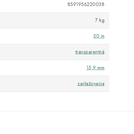
8591956220038
7 kg
50 m
transparentná
15,9 mm
e
zavlažovacia