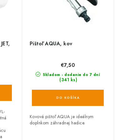
JET,
Pištoľ AQUA, kov
€7,50
Skladom - dodanie do 7 dní
(341 ks)
DO KOŠÍKA
WL-
Kovová pištoľ AQUA je ideálnym
itná
doplnkom záhradnej hadice.
úcu
 a