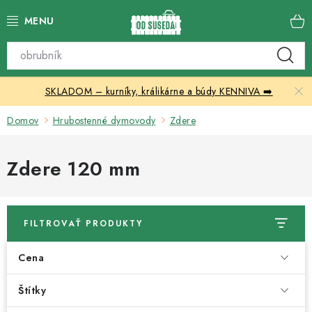
Prejsť
na
obsah
Katalóg produktov
SKLADOM – kurníky, králikárne a búdy KENNIVA ➡️
Skleníky
Domov
Hrubostenné dymovody
Zdere
Nábytok
Zdere 120 mm
Chovateľské potreby
Prístrešky
FILTROVAŤ PRODUKTY
Vonkajšia dlažba
Cena
Kontakty
Štítky