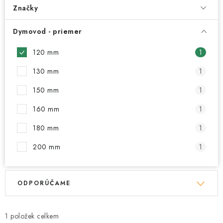
Kachle
Značky
Dymovod - priemer
120 mm
1
130 mm
1
150 mm
1
160 mm
1
180 mm
1
200 mm
1
V
R
ODPORÚČAME
ý
a
p
d
i
e
1