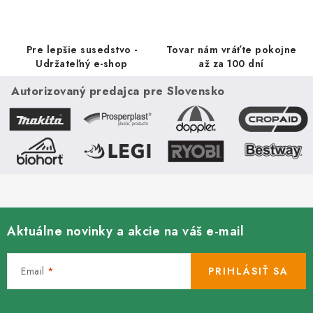
e
p
r
Pre lepšie susedstvo -
Tovar nám vráťte pokojne
v
Udržateľný e-shop
až za 100 dní
k
Autorizovaný predajca pre Slovensko
y
v
ý
p
i
s
u
Aktuálne novinky a akcie na váš e-mail
Email
PRIHLÁSIŤ SA