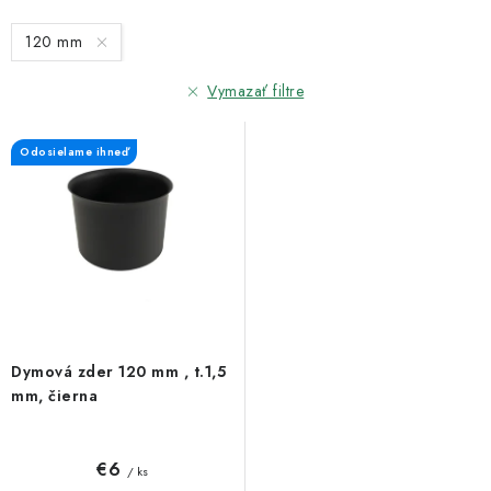
s
n
120 mm
p
i
r
e
Vymazať filtre
o
p
d
r
Odosielame ihneď
u
o
k
d
t
u
o
k
v
t
o
v
Dymová zder 120 mm , t.1,5
mm, čierna
€6
/ ks