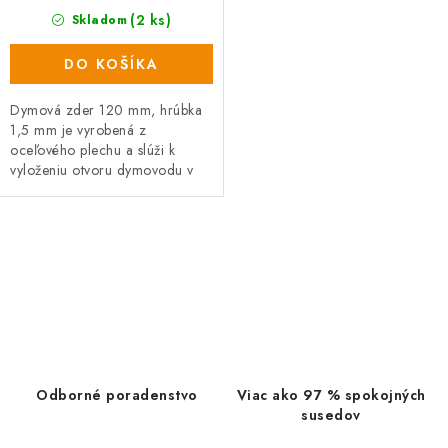
(2 ks)
Skladom
DO KOŠÍKA
Dymová zder 120 mm, hrúbka
1,5 mm je vyrobená z
oceľového plechu a slúži k
vyloženiu otvoru dymovodu v
stene vašich kachlí a krbov.
O
v
l
á
d
a
Odborné poradenstvo
Viac ako 97 % spokojných
c
susedov
i