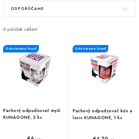
Kachle
V
R
ODPORÚČAME
ý
a
p
d
i
e
6
s
n
p
i
Odosielame ihneď
Odosielame ihneď
r
e
o
p
d
r
u
o
k
d
t
u
o
k
Pachový odpudzovač myší
Pachový odpudzovač kún a
v
t
KUNAGONE, 2 ks
lasic KUNAGONE, 1 ks
o
v
€6
€4,70
/ ks