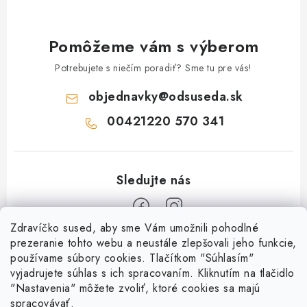
s
u
Pomôžeme vám s výberom
Potrebujete s niečím poradiť? Sme tu pre vás!
objednavky
@
odsuseda.sk
00421220 570 341
Zdravíčko sused, aby sme Vám umožnili pohodlné
Z
prezeranie tohto webu a neustále zlepšovali jeho funkcie,
používame súbory cookies. Tlačítkom "Súhlasím"
á
vyjadrujete súhlas s ich spracovaním. Kliknutím na tlačidlo
O nás
p
"Nastavenia" môžete zvoliť, ktoré cookies sa majú
ä
spracovávať.
Kontakty