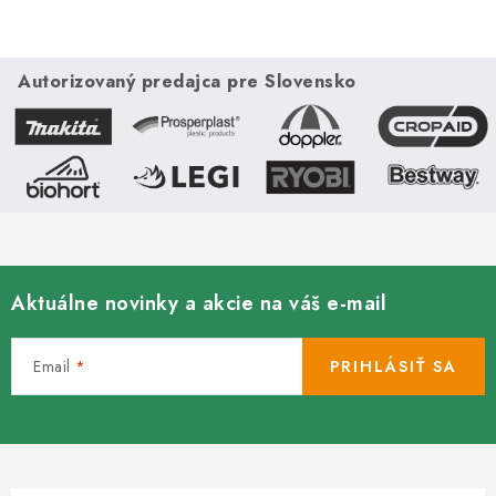
v
l
á
Autorizovaný predajca pre Slovensko
d
a
c
i
e
p
r
Aktuálne novinky a akcie na váš e-mail
v
k
Email
PRIHLÁSIŤ SA
y
v
ý
p
i