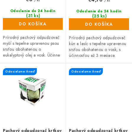
/ ks
Odoslanie do 24 hodín
Odoslanie do 24 hodín
(31 ks)
(25 ks)
DO KOŠÍKA
DO KOŠÍKA
Prírodný pachový odpudzovač
Prírodný pachový odpudzovač
myší s tepelne upravenou psou
kún a lasíc s tepelne upravenou
srsťou obohatenou o
srsťou obohatenou o vosk, s
eukalyptový olej a vosk. Účinne
účinnosťou až 3 mesiace.
odpudzuje myši až po dobu 3
Balenie obsahuje psiu srsť z
mesiacov. Stačí zavesiť
vybraných psích salónov. Srsť
Odosielame ihneď
Odosielame ihneď
vrecúško na...
je...
Pachový odpudzovač krtkov
Pachový odpudzovač krtkov