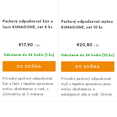
Pachový odpudzovač kún a
Pachový odpudzovač myšou
lasic KUNAGONE, set 6 ks
KUNAGONE, set 10 ks
€17,90
€20,80
/ ks
/ ks
(1 ks)
(10 ks)
Odoslanie do 24 hodín
Odoslanie do 24 hodín
DO KOŠÍKA
DO KOŠÍKA
Prírodný pachový odpudzovač
Prírodný pachový odpudzovač
kún a lasíc s tepelne upravenou
myší s tepelne upravenou psou
srsťou obohatenou o vosk, s
srsťou obohatenou o
účinnosťou až 3 mesiace.
eukalyptový olej a vosk. Účinne
Balenie obsahuje psiu srsť z
odpudzuje myši až po dobu 3
vybraných psích salónov. Srsť
mesiacov. Stačí zavesiť vrecúško
je...
na...
O