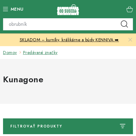
Prejsť
na
obsah
Katalóg produktov
SKLADOM – kurníky, králikárne a búdy KENNIVA ➡️
Skleníky
Domov
Predávané značky
Nábytok
Chovateľské potreby
Kunagone
Prístrešky
Vonkajšia dlažba
Kontakty
FILTROVAŤ PRODUKTY