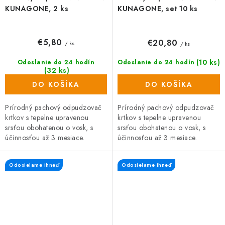
KUNAGONE, 2 ks
KUNAGONE, set 10 ks
€5,80
€20,80
/ ks
/ ks
(10 ks)
Odoslanie do 24 hodín
Odoslanie do 24 hodín
(32 ks)
DO KOŠÍKA
DO KOŠÍKA
Prírodný pachový odpudzovač
Prírodný pachový odpudzovač
krtkov s tepelne upravenou
krtkov s tepelne upravenou
srsťou obohatenou o vosk, s
srsťou obohatenou o vosk, s
účinnosťou až 3 mesiace.
účinnosťou až 3 mesiace.
Balenie obsahuje psiu srsť z
Balenie obsahuje psiu srsť z
vybraných psích salónov. Srsť je
vybraných psích salónov. Srsť je
Odosielame ihneď
Odosielame ihneď
tepelne...
tepelne...