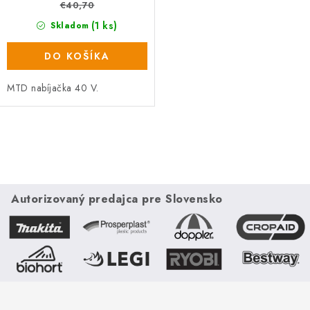
€40,70
(1 ks)
Skladom
DO KOŠÍKA
MTD nabíjačka 40 V.
O
v
l
á
Autorizovaný predajca pre Slovensko
d
a
c
i
e