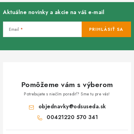
p
r
Aktuálne novinky a akcie na váš e-mail
v
k
Email
PRIHLÁSIŤ SA
y
v
ý
p
i
s
u
Pomôžeme vám s výberom
Potrebujete s niečím poradiť? Sme tu pre vás!
objednavky
@
odsuseda.sk
00421220 570 341