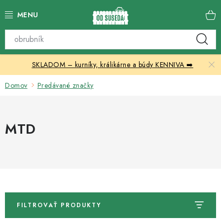
Prejsť
na
obsah
Katalóg produktov
SKLADOM – kurníky, králikárne a búdy KENNIVA ➡️
Skleníky
Domov
Predávané značky
Nábytok
Chovateľské potreby
MTD
Prístrešky
Vonkajšia dlažba
Kontakty
FILTROVAŤ PRODUKTY