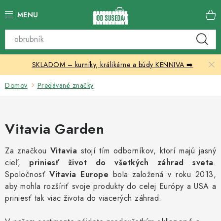
Prejsť
na
obsah
Katalóg produktov
SKLADOM – kurníky, králikárne a búdy KENNIVA ➡️
Skleníky
Domov
Predávané značky
Nábytok
Chovateľské potreby
Vitavia Garden
Prístrešky
Za značkou
Vitavia
stojí tím odborníkov, ktorí majú jasný
cieľ,
priniesť život do všetkých záhrad sveta
.
Vonkajšia dlažba
Spoločnosť
Vitavia Europe
bola založená v roku 2013,
aby mohla rozšíriť svoje produkty do celej Európy a USA a
Kontakty
priniesť tak viac života do viacerých záhrad.