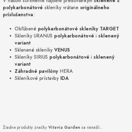
V našom sortimente nájdete predovšetkým
sklenené
a
Kachle
polykarbonátové
skleníky vrátane
originálneho
príslušenstva
:
Obľúbené
polykarbonátové skleníky TARGET
Skleníky URANUS
polykarbonátové
i
sklenený
variant
Sklenené skleníky
VENUS
Skleníky SIRIUS
polykarbonátové
i
sklenený
variant
Záhradné pavilóny
HERA
Skleníkové prístavby
IDA
Žiadne produkty značky
Vitavia Garden
sa nenašli...