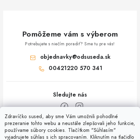
Pomôžeme vám s výberom
Potrebujete s niečím poradiť? Sme tu pre vás!
objednavky
@
odsuseda.sk
00421220 570 341
Zdravíčko sused, aby sme Vám umožnili pohodlné
Z
prezeranie tohto webu a neustále zlepšovali jeho funkcie,
používame súbory cookies. Tlačítkom "Súhlasím"
á
vyjadrujete súhlas s ich spracovaním. Kliknutím na tlačidlo
O nás