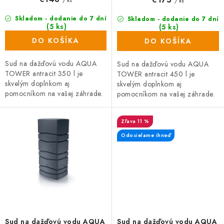
/ ks
Skladom - dodanie do 7 dní
Skladom - dodanie do 7 dní
(5 ks)
(5 ks)
DO KOŠÍKA
DO KOŠÍKA
Sud na dažďovú vodu AQUA
Sud na dažďovú vodu AQUA
TOWER antracit 350 l je
TOWER antracit 450 l je
skvelým doplnkom aj
skvelým doplnkom aj
pomocníkom na vašej záhrade.
pomocníkom na vašej záhrade.
Nádrž na vodu vyniká
Nádrž na vodu vyniká
predovšetkým odolnosťou
predovšetkým odolnosťou
11 %
materiálu, možnosťou
materiálu, možnosťou
napojenia...
napojenia...
Odosielame ihneď
Sud na dažďovú vodu AQUA
Sud na dažďovú vodu AQUA