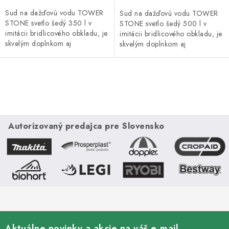
Sud na dažďovú vodu TOWER
Sud na dažďovú vodu TOWER
STONE svetlo šedý 350 l v
STONE svetlo šedý 500 l v
imitácii bridlicového obkladu, je
imitácii bridlicového obkladu, je
skvelým doplnkom aj
skvelým doplnkom aj
pomocníkom na vašej záhrade.
pomocníkom na vašej záhrade.
Nádrž na vodu vyniká
Nádrž na vodu vyniká
predovšetkým...
predovšetkým...
O
v
l
á
Autorizovaný predajca pre Slovensko
d
a
c
i
e
p
r
Aktuálne novinky a akcie na váš e-mail