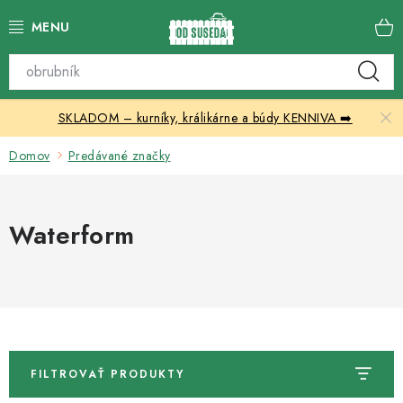
Prejsť
na
obsah
Katalóg produktov
SKLADOM – kurníky, králikárne a búdy KENNIVA ➡️
Skleníky
Domov
Predávané značky
Nábytok
Chovateľské potreby
Waterform
Prístrešky
Vonkajšia dlažba
Kontakty
FILTROVAŤ PRODUKTY