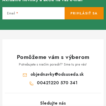
v
k
Email
PRIHLÁSIŤ SA
y
v
ý
p
i
s
u
Pomôžeme vám s výberom
Potrebujete s niečím poradiť? Sme tu pre vás!
objednavky
@
odsuseda.sk
00421220 570 341