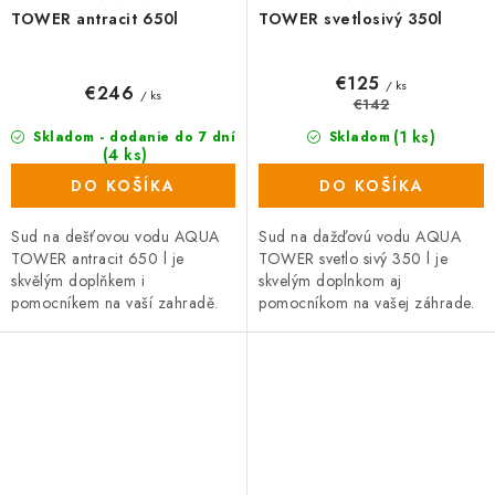
TOWER antracit 650l
TOWER svetlosivý 350l
€125
/ ks
€246
/ ks
€142
(1 ks)
Skladom - dodanie do 7 dní
Skladom
(4 ks)
DO KOŠÍKA
DO KOŠÍKA
Sud na dešťovou vodu AQUA
Sud na dažďovú vodu AQUA
TOWER antracit 650 l je
TOWER svetlo sivý 350 l je
skvělým doplňkem i
skvelým doplnkom aj
pomocníkem na vaší zahradě.
pomocníkom na vašej záhrade.
Nádrž na vodu vyniká
Nádrž na vodu vyniká
především odolností materiálu,
predovšetkým odolnosťou
možností napojení kohoutku...
materiálu, možnosťou
napojenia...