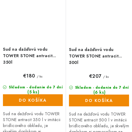
Sud na dažďovú vodu
Sud na dažďovú vodu
TOWER STONE antracit
TOWER STONE antracit
350l
500l
€180
€207
/ ks
/ ks
Skladom - dodanie do 7 dní
Skladom - dodanie do 7 dní
(5 ks)
(6 ks)
DO KOŠÍKA
DO KOŠÍKA
Sud na dažďovú vodu TOWER
Sud na dažďovú vodu TOWER
STONE antracit 350 l v imitácii
STONE antracit 500 l v imitácii
bridlicového obkladu, je
bridlicového obkladu, je skvelým
skvelým doplnkom aj
doplnkom aj pomocníkom na