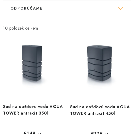
Kachle
V
R
ODPORÚČAME
ý
a
p
d
i
e
10
s
n
p
i
r
e
o
p
d
r
u
o
k
d
t
u
o
k
Sud na dažďovú vodu AQUA
Sud na dažďovú vodu AQUA
v
t
TOWER antracit 350l
TOWER antracit 450l
o
v
€148
€175
/ ks