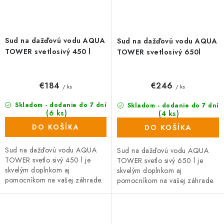
Sud na dažďovú vodu AQUA
Sud na dažďovú vodu AQUA
TOWER svetlosivý 450 l
TOWER svetlosivý 650l
€184
€246
/ ks
/ ks
Skladom - dodanie do 7 dní
Skladom - dodanie do 7 dní
(6 ks)
(4 ks)
DO KOŠÍKA
DO KOŠÍKA
Sud na dažďovú vodu AQUA
Sud na dažďovú vodu AQUA
TOWER svetlo sivý 450 l je
TOWER svetlo sivý 650 l je
skvelým doplnkom aj
skvelým doplnkom aj
pomocníkom na vašej záhrade.
pomocníkom na vašej záhrade.
Nádrž na vodu vyniká
Nádrž na vodu vyniká
predovšetkým odolnosťou
predovšetkým odolnosťou
materiálu, možnosťou
materiálu, možnosťou
napojenia...
napojenia...