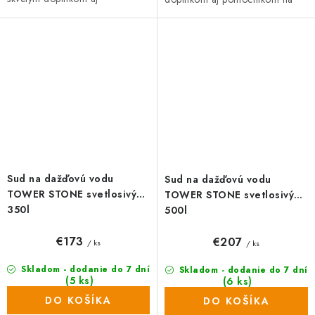
pomocníkom na vašej záhrade.
vašej záhrade. Nádrž na vodu
Nádrž na vodu vyniká
vyniká predovšetkým
predovšetkým odolnosťou...
odolnosťou...
Sud na dažďovú vodu
Sud na dažďovú vodu
TOWER STONE svetlosivý
TOWER STONE svetlosivý
350l
500l
€173
€207
/ ks
/ ks
Skladom - dodanie do 7 dní
Skladom - dodanie do 7 dní
(5 ks)
(6 ks)
DO KOŠÍKA
DO KOŠÍKA