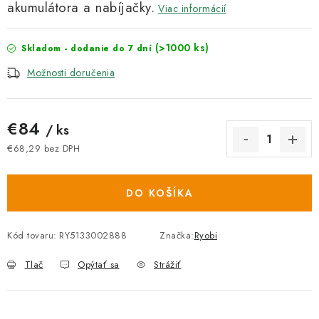
akumulátora a nabíjačky.
Viac informácií
(>1000 ks)
Skladom - dodanie do 7 dní
Možnosti doručenia
€84
/ ks
€68,29 bez DPH
Jednotková cena:
DO KOŠÍKA
Kód tovaru:
RY5133002888
Značka:
Ryobi
Tlač
Opýtať sa
Strážiť