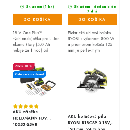
(1 ks)
Skladom
Skladom - dodanie do
7 dní
(227 ks)
DO KOŠÍKA
DO KOŠÍKA
18 V One Plus™
Elektrická uhlová brúska
rýchlonabíjačka pre Li-Ion
RYOBI s výkonom 800 W
akumulátory (5,0 Ah
a priemerom kotúča 125
nabije za 1 hod) od
mm je perfektným
značky RYOBI.
pomocníkom pre všetkých
náročných kutilov a
10 %
remeselníkov. Dodávaná v
praktickej taške.
Odosielame ihneď
AKU vŕtačka
AKU kotúčová píla
FIELDMANN FDV
RYOBI R18CSP-0 18V,
10352-55AR
150 mm, 24 zubov