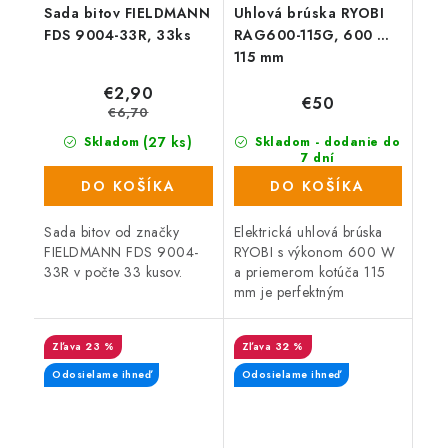
Sada bitov FIELDMANN
Uhlová brúska RYOBI
FDS 9004-33R, 33ks
RAG600-115G, 600 W,
115 mm
€2,90
€50
€6,70
(27 ks)
Skladom
Skladom - dodanie do
7 dní
(>1000 ks)
DO KOŠÍKA
DO KOŠÍKA
Sada bitov od značky
Elektrická uhlová brúska
FIELDMANN FDS 9004-
RYOBI s výkonom 600 W
33R v počte 33 kusov.
a priemerom kotúča 115
mm je perfektným
pomocníkom pre všetkých
náročných kutilov a
23 %
32 %
remeselníkov.
Odosielame ihneď
Odosielame ihneď