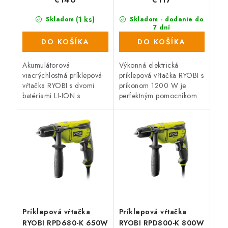
(1 ks)
Skladom
Skladom - dodanie do
7 dní
(646 ks)
DO KOŠÍKA
DO KOŠÍKA
Akumulátorová
Výkonná elektrická
viacrýchlostná príklepová
príklepová vŕtačka RYOBI s
vŕtačka RYOBI s dvomi
príkonom 1200 W je
batériami LI-ION s
perfektným pomocníkom
kapacitou 2,0 Ah je
pre všetkých náročných
skvelým pomocníkom pre
kutilov a remeselníkov.
všetkých domácich
Dodávaná v plastovom
majstrov a remeselníkov.
kufri.
Tento...
Príklepová vŕtačka
Príklepová vŕtačka
RYOBI RPD680-K 650W
RYOBI RPD800-K 800W