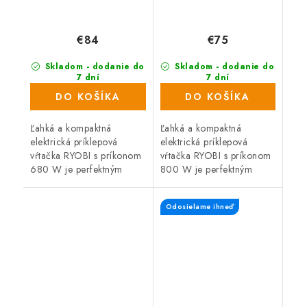
€84
€75
Skladom - dodanie do
Skladom - dodanie do
7 dní
7 dní
(157 ks)
(448 ks)
DO KOŠÍKA
DO KOŠÍKA
Ľahká a kompaktná
Ľahká a kompaktná
elektrická príklepová
elektrická príklepová
vŕtačka RYOBI s príkonom
vŕtačka RYOBI s príkonom
680 W je perfektným
800 W je perfektným
pomocníkom pre všetkých
pomocníkom pre všetkých
domácich majstrov a
domácich majstrov a
Odosielame ihneď
remeselníkov. Dodávaná v
remeselníkov. Dodávaná v
plastovom kufri.
plastovom kufri.