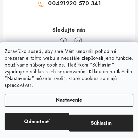
00421220 570 341
Zdravíčko sused, aby sme Vám umožnili pohodlné
Z
prezeranie tohto webu a neustále zlepšovali jeho funkcie,
používame súbory cookies. Tlačítkom "Súhlasím"
á
vyjadrujete súhlas s ich spracovaním. Kliknutím na tlačidlo
O nás
p
"Nastavenia" môžete zvoliť, ktoré cookies sa majú
ä
spracovávať.
Kontakty
Všetko o nákupe
t
História a súčasnosť
Nastavenie
i
Jéža klub
Dokumenty
e
Susedov blog
Doprava a platba
Obchodné podmienky
Pre lepšie susedstvo
Odmietnuť
Súhlasím
Copyright 2026
OD SUSEDA
. Všetky práva vyhradené.
Ako balíme zásielky?
Reklamačný poriadok
Vytvoril Shoptet
Darčekové poukazy
Reklamácia tovaru