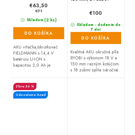
€63,50
€71
€100
(2 ks)
Skladom
Skladom - dodanie do
7 dní
DO KOŠÍKA
(558 ks)
DO KOŠÍKA
AKU vŕtačka/skrutkovač
Kvalitná AKU okružná píla
FIELDMANN s 14,4 V
RYOBI s výkonom 18 V a
batériou LI-ION s
150 mm rezným kotúčom
kapacitou 2,0 Ah je
s 18 zubmi spĺňa náročné
skvelým pomocníkom pre
požiadavky remeselníkov a
všetkých domácich
domácich majstrov na
majstrov a remeselníkov.
56 %
kvalitu a vysoký výkon,...
Tento model je dodávaný
vrátane...
Odosielame ihneď