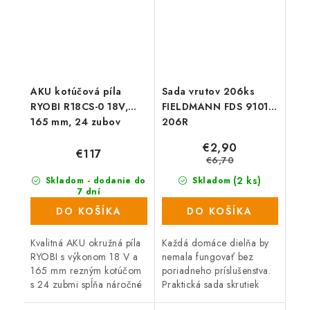
AKU kotúčová píla
Sada vrutov 206ks
RYOBI R18CS-0 18V,
FIELDMANN FDS 9101-
165 mm, 24 zubov
206R
€2,90
€117
€6,70
(2 ks)
Skladom - dodanie do
Skladom
7 dní
(>1000 ks)
DO KOŠÍKA
DO KOŠÍKA
Kvalitná AKU okružná píla
Každá domáce dielňa by
RYOBI s výkonom 18 V a
nemala fungovať bez
165 mm rezným kotúčom
poriadneho príslušenstva.
s 24 zubmi spĺňa náročné
Praktická sada skrutiek
požiadavky remeselníkov a
(vrutov) a hmoždiniek