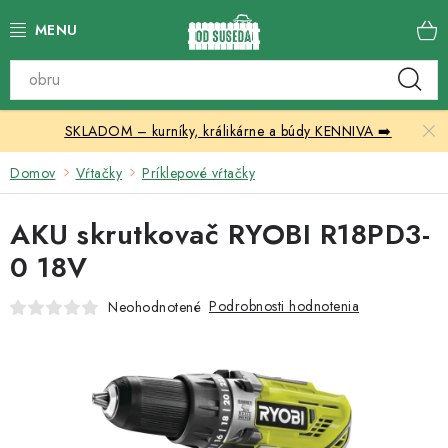
Prejsť
na
obsah
Katalóg produktov
SKLADOM – kurníky, králikárne a búdy KENNIVA ➡️
Skleníky
Domov
Vŕtačky
Príklepové vŕtačky
Nábytok
AKU skrutkovač RYOBI R18PD3-
Chovateľské potreby
0 18V
Prístrešky
Podrobnosti hodnotenia
Neohodnotené
Vonkajšia dlažba
Kontakty