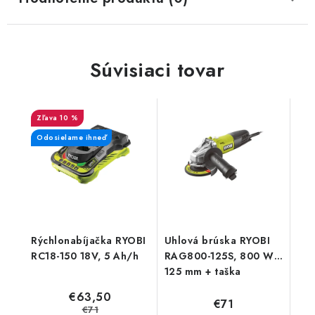
Súvisiaci tovar
10 %
Odosielame ihneď
Rýchlonabíjačka RYOBI
Uhlová brúska RYOBI
RC18-150 18V, 5 Ah/h
RAG800-125S, 800 W,
125 mm + taška
€63,50
€71
€71