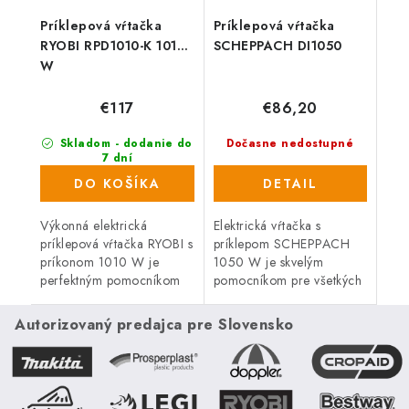
Príklepová vŕtačka
Príklepová vŕtačka
RYOBI RPD1010-K 1010
SCHEPPACH DI1050
W
€117
€86,20
Skladom - dodanie do
Dočasne nedostupné
7 dní
(78 ks)
DO KOŠÍKA
DETAIL
Výkonná elektrická
Elektrická vŕtačka s
príklepová vŕtačka RYOBI s
príklepom SCHEPPACH
príkonom 1010 W je
1050 W je skvelým
perfektným pomocníkom
pomocníkom pre všetkých
pre všetkých náročných
domácich majstrov a
kutilov a remeselníkov.
remeselníkov. Tento model
Autorizovaný predajca pre Slovensko
Dodávaná v plastovom
je dodávaný v praktickom
kufri.
kufri. Sada...