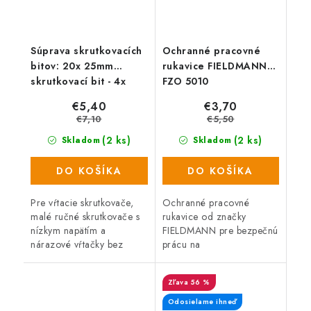
Súprava skrutkovacích
Ochranné pracovné
bitov: 20x 25mm
rukavice FIELDMANN
skrutkovací bit - 4x
FZO 5010
Philips (PH2) RYOBI
€5,40
€3,70
RAK28MSD
€7,10
€5,50
(2 ks)
(2 ks)
Skladom
Skladom
DO KOŠÍKA
DO KOŠÍKA
Pre vŕtacie skrutkovače,
Ochranné pracovné
malé ručné skrutkovače s
rukavice od značky
nízkym napätím a
FIELDMANN pre bezpečnú
nárazové vŕtačky bez
prácu na
zapnutého kladivového
záhrade. Pracovné
režimu. Rôzne
rukavice FIELDMANN FZO
56 %
skrutkovacie bity umožňujú
5010 pre bezpečnú prácu.
širokú škálu aplikácií...
Veľkosť XL.
Odosielame ihneď