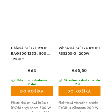
domácich majstrov na
FIELDMANN vám ponúkne
kvalitu a vysoký výkon,...
ten správny materiál na
pripevnenie...
Uhlová brúska RYOBI
Vibračná brúska RYOBI
RAG800-125G, 800 W,
RSS200-G, 200W
125 mm
€63
€45,50
Skladom - dodanie do
Skladom - dodanie do
7 dní
7 dní
(>1000 ks)
(988 ks)
DO KOŠÍKA
DO KOŠÍKA
Elektrická uhlová brúska
Elektrická vibračná brúska
RYOBI s výkonom 800 W
RYOBI s výkonom 200 W