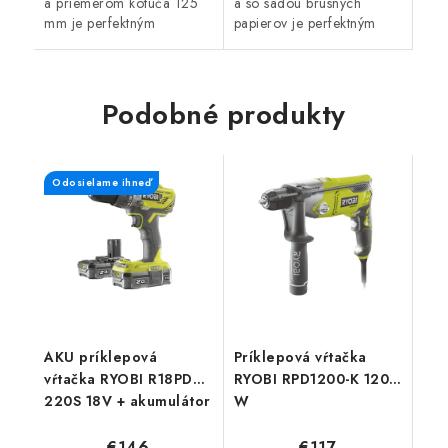
a priemerom kotúča 125
a so sadou brúsnych
mm je perfektným
papierov je perfektným
pomocníkom pre všetkých
pomocníkom pre všetkých
náročných kutilov a
remeselníkov i kutilov.
remeselníkov.
Podobné produkty
Odosielame ihneď
AKU príklepová
Príklepová vŕtačka
vŕtačka RYOBI R18PD3-
RYOBI RPD1200-K 1200
220S 18V + akumulátor
W
+ nabíjačka
€146
€117