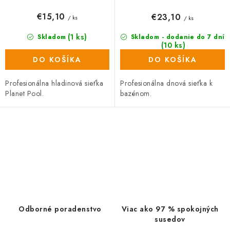
v
€15,10
€23,10
/ ks
/ ks
(1 ks)
Skladom
Skladom - dodanie do 7 dní
(10 ks)
DO KOŠÍKA
DO KOŠÍKA
Profesionálna hladinová sieťka
Profesionálna dnová sieťka k
Planet Pool.
bazénom.
O
v
l
á
d
a
Odborné poradenstvo
Viac ako 97 % spokojných
c
susedov