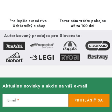
i
e
p
r
Pre lepšie susedstvo -
Tovar nám vráťte pokojne
v
Udržateľný e-shop
až za 100 dní
k
Autorizovaný predajca pre Slovensko
y
v
ý
p
i
s
u
Aktuálne novinky a akcie na váš e-mail
Email
PRIHLÁSIŤ SA