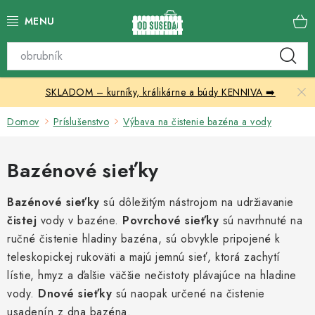
Prejsť
na
obsah
Katalóg produktov
SKLADOM – kurníky, králikárne a búdy KENNIVA ➡️
Skleníky
Domov
Príslušenstvo
Výbava na čistenie bazéna a vody
Nábytok
Bazénové sieťky
Chovateľské potreby
Bazénové sieťky
sú dôležitým nástrojom na udržiavanie
Prístrešky
čistej
vody v bazéne.
Povrchové sieťky
sú navrhnuté na
ručné čistenie hladiny bazéna, sú obvykle pripojené k
Vonkajšia dlažba
teleskopickej rukoväti a majú jemnú sieť, ktorá zachytí
lístie, hmyz a ďalšie väčšie nečistoty plávajúce na hladine
Kontakty
vody.
Dnové sieťky
sú naopak určené na čistenie
usadenín z dna bazéna.