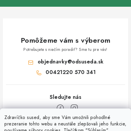
Pomôžeme vám s výberom
Potrebujete s niečím poradiť? Sme tu pre vás!
objednavky
@
odsuseda.sk
00421220 570 341
Zdravíčko sused, aby sme Vám umožnili pohodlné
Z
prezeranie tohto webu a neustále zlepšovali jeho funkcie,
používame súbory cookies. Tlačítkom "Súhlasím"