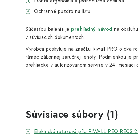
Dobrá ergonómia a jednoduchá obsluha
Ochranné puzdro na lištu
Súčasťou balenia je
prehľadný návod
na obsluhu,
v súvisiacich dokumentoch.
Výrobca poskytuje na značku Riwall PRO o dva r
rámec zákonnej záručnej lehoty. Podmienkou je pr
prehliadke v autorizovanom servise v 24. mesiaci 
Súvisiace súbory (1)
Elektrická reťazová píla RIWALL PEO RECS 2