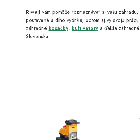
Riwall
vám pomôže rozmaznávať si vašu záhradu, vaš
postavené a dlho vydržia, potom aj vy svoju prác
záhradné
kosačky
,
kultivátory
a ďalšia záhradná
Slovensku.