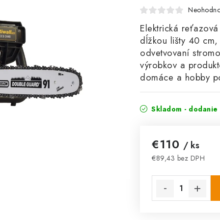
Neohodno
Elektrická reťazo
dĺžkou lišty 40 cm
odvetvovaní stromo
výrobkov a produkt
domáce a hobby po
Skladom - dodanie 
€110
/ ks
€89,43 bez DPH
Jednotková cena: