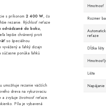
Hmotnosť
kcie s príkonom
2 400 W
, čo
Rozmer ba
ahšie rezanie. Rýchlosť reťaze
sú odvádzané do boku
,
Automatic
veľa lepšie chránený proti
reťaze
väť
so špeciálnou
 vyvážený a ľahký dizajn
Dĺžka lišty
 a súčasne ponúka ľahkú
Hmotnosť(n
Lišta
ou umožňuje rezanie väčších
Napájanie
vového dreva na vykurovaciu
 a zvyšuje životnosť reťaze.
okienko. Píla je vybavená