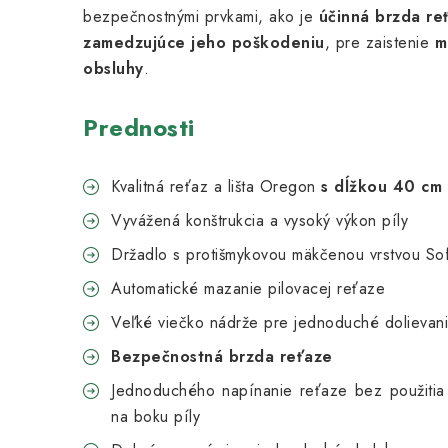
bezpečnostnými prvkami, ako je
účinná brzda re
zamedzujúce jeho poškodeniu
, pre zaistenie
m
obsluhy
.
Prednosti
Kvalitná reťaz a lišta Oregon
s dĺžkou 40 cm
Vyvážená konštrukcia a vysoký výkon píly
Držadlo s protišmykovou mäkčenou vrstvou Sof
Automatické mazanie pilovacej reťaze
Veľké viečko nádrže pre jednoduché dolievani
Bezpečnostná brzda reťaze
Jednoduchého napínanie reťaze bez použitia
na boku píly