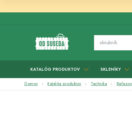
Prejsť
na
obsah
KATALÓG PRODUKTOV
SKLENÍKY
Domov
Katalóg produktov
Technika
Reťazové