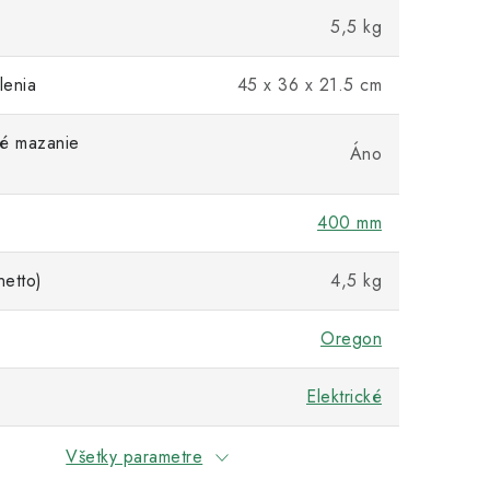
5,5 kg
lenia
45 x 36 x 21.5 cm
ké mazanie
Áno
400 mm
etto)
4,5 kg
Oregon
Elektrické
Všetky parametre