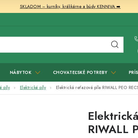
SKLADOM – kurníky, králikárne a búdy KENNIVA ➡️
NÁBYTOK
CHOVATEĽSKÉ POTREBY
PRÍ
 píly
Elektrické píly
Elektrická reťazová píla RIWALL PEO RE
Elektrick
RIWALL 