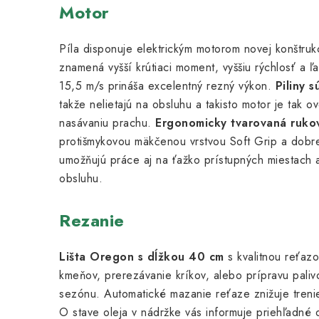
Motor
Píla disponuje elektrickým motorom novej konštru
znamená vyšší krútiaci moment, vyššiu rýchlosť a ľ
15,5 m/s prináša excelentný rezný výkon.
Piliny 
takže nelietajú na obsluhu a takisto motor je tak o
nasávaniu prachu.
Ergonomicky tvarovaná ruko
protišmykovou mäkčenou vrstvou Soft Grip a dobre
umožňujú práce aj na ťažko prístupných miestach
obsluhu.
Rezanie
Lišta Oregon s dĺžkou 40 cm
s kvalitnou reťaz
kmeňov, prerezávanie kríkov, alebo prípravu pali
sezónu. Automatické mazanie reťaze znižuje trenie
O stave oleja v nádržke vás informuje priehľadné 