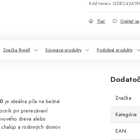
Kód tovaru:
GDEC42A19
Tlač
Opýtať sa
Značka Riwall
Súvisiace produkty
Podobné produkty
Dodatoč
Značka
40
je ideálna píla na bežné
cník pri prerezávaní
Kategória
livového dreva alebo
, chalúp a rodinných domov.
EAN