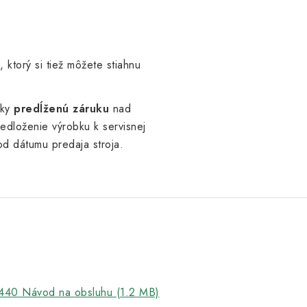
 ktorý si tiež môžete stiahnu
oky
predĺženú záruku
nad
edloženie výrobku k servisnej
od dátumu predaja stroja.
440 Návod na obsluhu (1.2 MB)