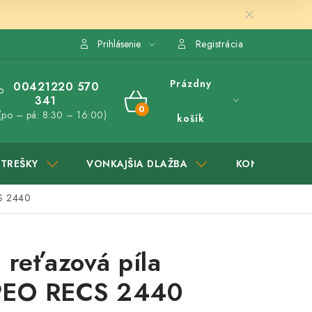
Prihlásenie
Registrácia
Prázdny
00421220 570
341
NÁKUPNÝ
(po – pá: 8:30 – 16:00)
košík
KOŠÍK
STREŠKY
VONKAJŠIA DLAŽBA
KONTAKTY
CS 2440
á reťazová píla
PEO RECS 2440