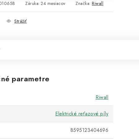
01065B
Záruka
:
24 mesiacov
Značka:
Riwall
Strážiť
né parametre
Riwall
Elektrické reťazové píly
8595123404696