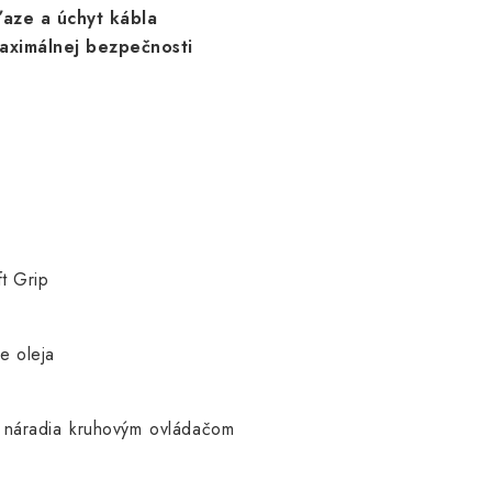
ťaze a úchyt kábla
aximálnej bezpečnosti
t Grip
e oleja
 náradia kruhovým ovládačom