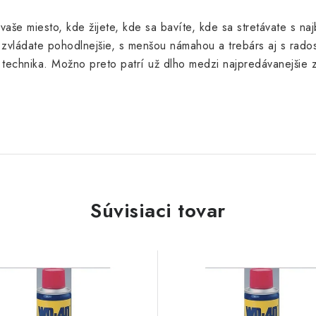
e miesto, kde žijete, kde sa bavíte, kde sa stretávate s najbl
u zvládate pohodlnejšie, s menšou námahou a trebárs aj s rad
 technika. Možno preto patrí už dlho medzi najpredávanejšie 
Súvisiaci tovar