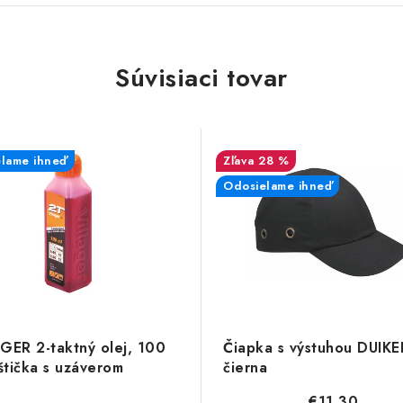
Súvisiaci tovar
lame ihneď
28 %
Odosielame ihneď
GER 2-taktný olej, 100
Čiapka s výstuhou DUIKE
aštička s uzáverom
čierna
€11,30