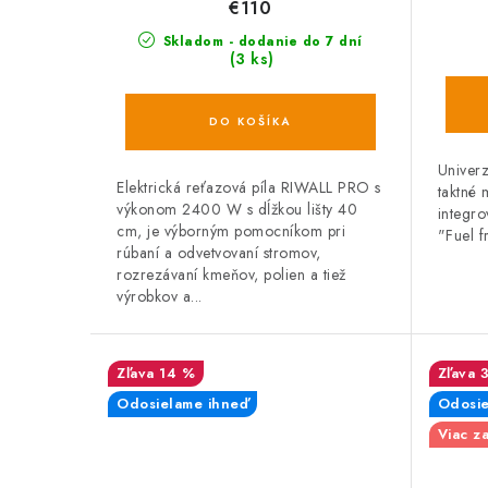
€110
Skladom - dodanie do 7 dní
(3 ks)
DO KOŠÍKA
Univerz
Elektrická reťazová píla RIWALL PRO s
taktné
výkonom 2400 W s dĺžkou lišty 40
integro
cm, je výborným pomocníkom pri
"Fuel f
rúbaní a odvetvovaní stromov,
rozrezávaní kmeňov, polien a tiež
výrobkov a...
14 %
Odosielame ihneď
Odosie
Viac z