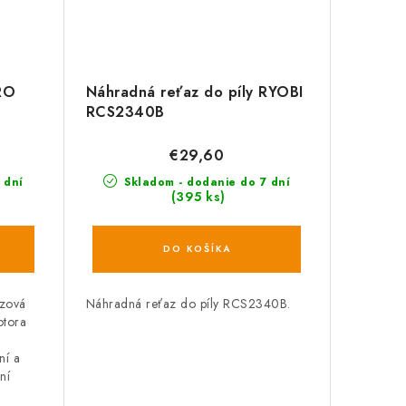
RO
Náhradná reťaz do píly RYOBI
RCS2340B
€29,60
 dní
Skladom - dodanie do 7 dní
(395 ks)
DO KOŠÍKA
azová
Náhradná reťaz do píly RCS2340B.
otora
ní a
ní