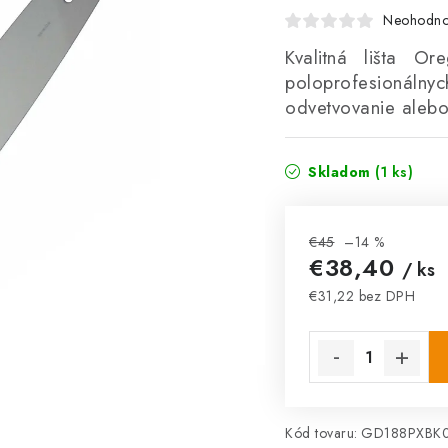
Neohodno
Kvalitná lišta 
poloprofesionálny
odvetvovanie alebo
Skladom
(1 ks)
€45
–14 %
€38,40
/ ks
€31,22 bez DPH
Jednotková cena:
Kód tovaru:
GD188PXBK