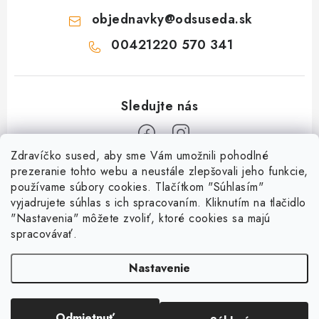
objednavky
@
odsuseda.sk
00421220 570 341
Zdravíčko sused, aby sme Vám umožnili pohodlné
Z
prezeranie tohto webu a neustále zlepšovali jeho funkcie,
používame súbory cookies. Tlačítkom "Súhlasím"
á
vyjadrujete súhlas s ich spracovaním. Kliknutím na tlačidlo
O nás
p
"Nastavenia" môžete zvoliť, ktoré cookies sa majú
ä
spracovávať.
Kontakty
Všetko o nákupe
t
História a súčasnosť
Nastavenie
i
Jéža klub
Dokumenty
e
Susedov blog
Doprava a platba
Obchodné podmienky
Pre lepšie susedstvo
Odmietnuť