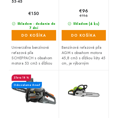
53-45
€96
€150
€116
(4 ks)
Skladom - dodanie do
Skladom
7 dní
(19 ks)
DO KOŠÍKA
DO KOŠÍKA
Univerzálna benzínová
Benzínová reťazová píla
reťazová píla
AGM s obsahom motora
SCHEPPACH s obsahom
45,8 cm3 s dĺžkou lišty 45
motora 53 cm3 s dĺžkou
cm, je výborným
lišty 45 cm, je výborným
pomocníkom pri sekaní a
pomocníkom pri rúbaní a
odvetvovaní stromov,
18 %
odvetvovaní stromov,
rozrezávaní kmeňov,
rozrezávaní kmeňov,
polien a tiež výrobkov a...
Odosielame ihneď
polien a...