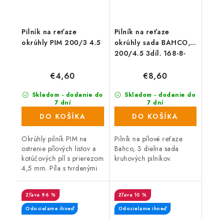
Pilník na reťaze
Pilník na reťaze
okrúhly PIM 200/3 4.5
okrúhly sada BAHCO,
200/4.5 3díl. 168-8-
4.5-3P
€4,60
€8,60
Skladom - dodanie do
Skladom - dodanie do
7 dní
7 dní
(11 ks)
(88 ks)
DO KOŠÍKA
DO KOŠÍKA
Okrúhly pilník PIM na
Pilník na pílové reťaze
ostrenie pílových listov a
Bahco, 3 dielna sada
kotúčových píl s prierezom
kruhových pilníkov.
4,5 mm. Píla s tvrdenými
zubami sa nedá ostriť
pilníkmi! Možno použiť aj
96 %
10 %
na ostrenie náradia.
Odosielame ihneď
Odosielame ihneď