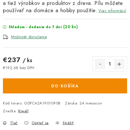
a tiež výrobkov a produktov z dreva. Pílu môžete
používať na domáce a hobby použitie.
Viac informácií
(20 ks)
Skladom - dodanie do 7 dní
Možnosti doručenia
€237
/ ks
€192,68 bez DPH
Jednotková cena:
DO KOŠÍKA
Kód tovaru:
GDPC42A1901090B
Záruka
:
24 mesiacov
Značka:
Riwall
Tlač
Opýtať sa
Strážiť