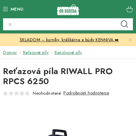
Prejsť
na
obsah
Katalóg produktov
SKLADOM – kurníky, králikárne a búdy KENNIVA ➡️
Skleníky
Domov
Reťazové píly
Benzínové píly
Nábytok
Reťazová píla RIWALL PRO
Chovateľské potreby
RPCS 6250
Prístrešky
Podrobnosti hodnotenia
Neohodnotené
Vonkajšia dlažba
Kontakty