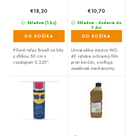
€18,20
€10,70
(1 ks)
Skladom
Skladom - dodanie do
7 dní
(152 ks)
DO KOŠÍKA
DO KOŠÍKA
Pílová reťaz Riwall na lišty
Univerzálne mazivo WD-
s dĺžkou 50 cm s
40 vytvára ochranný film
rozstupom 0,325".
proti korózii, uvoľňuje
zaseknuté mechanizmy,
vytesňuje vlhkosť z
kovových povrchov,
rozpúšťa a odstraňuje
staré mazivá či...