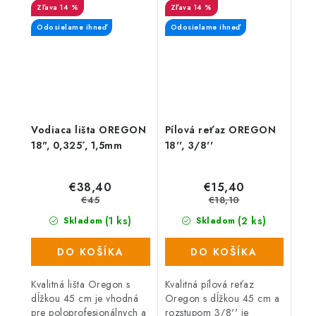
14 %
14 %
rýchlosti, výkonu a
presnosti pri sekaní s
Odosielame ihneď
Odosielame ihneď
maximálnym...
Vodiaca lišta OREGON
Pílová reťaz OREGON
18", 0,325´, 1,5mm
18'', 3/8''
€38,40
€15,40
€45
€18,10
(1 ks)
(2 ks)
Skladom
Skladom
DO KOŠÍKA
DO KOŠÍKA
Kvalitná lišta Oregon s
Kvalitná pílová reťaz
dĺžkou 45 cm je vhodná
Oregon s dĺžkou 45 cm a
pre poloprofesionálnych a
rozstupom 3/8'' je