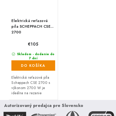
Elektrická reťazová
píla SCHEPPACH CSE
2700
€105
Skladom - dodanie do
7 dní
(25 ks)
DO KOŠÍKA
Elektrická reťazová píla
Scheppach CSE 2700 s
výkonom 2700 W je
ideálna na rezanie
palivového dreva,
prerezávanie stromov a
Autorizovaný predajca pre Slovensko
kríkov či úpravu trámov.
Vďaka kvalitnej lište a...