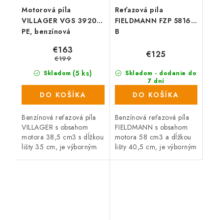
Motorová píla
Reťazová pila
VILLAGER VGS 3920
FIELDMANN FZP 5816-
PE, benzínová
B
€163
€125
€199
(5 ks)
Skladom
Skladom - dodanie do
7 dní
(28 ks)
DO KOŠÍKA
DO KOŠÍKA
Benzínová reťazová píla
Benzínová reťazová píla
VILLAGER s obsahom
FIELDMANN s obsahom
motora 38,5 cm3 s dĺžkou
motora 58 cm3 a dĺžkou
lišty 35 cm, je výborným
lišty 40,5 cm, je výborným
pomocníkom pri rúbaní a
pomocníkom pri pílení a
odvetvovaní stromov,
odvetvovaní stromov,
rozrezávaní kmeňov,
rozrezávaní kmeňov,
polien a pri...
polien a tiež...