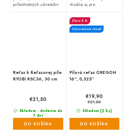
príležitostných užívateľov
vhodná aj pre
na výrub, odvetvovanie
začínajúcich užívateľov
alebo prípravu palivového
napr. chatárov a
8 %
dreva.
chalupárov, ktorí používajú
pílu príležitostne...
Odosielame ihneď
Reťaz k Reťazovej píle
Pílová reťaz OREGON
RYOBI RSC36, 30 cm
16'', 0,325''
€19,90
€21,50
€21,80
(2 ks)
Skladom - dodanie do
Skladom
7 dní
(>1000 ks)
DO KOŠÍKA
DO KOŠÍKA