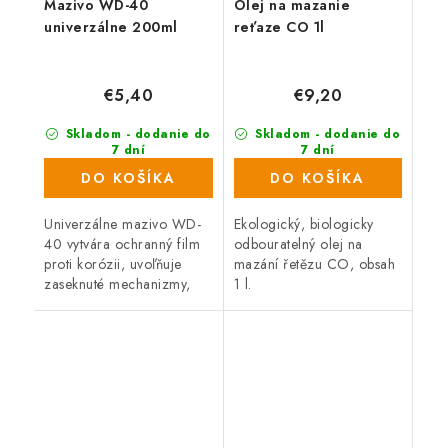
Mazivo WD-40
Olej na mazanie
univerzálne 200ml
reťaze CO 1l
€5,40
€9,20
Skladom - dodanie do
Skladom - dodanie do
7 dní
7 dní
(213 ks)
(28 ks)
DO KOŠÍKA
DO KOŠÍKA
Univerzálne mazivo WD-
Ekologický, biologicky
40 vytvára ochranný film
odbouratelný olej na
proti korózii, uvoľňuje
mazání řetězu CO, obsah
zaseknuté mechanizmy,
1 l.
vytesňuje vlhkosť z
kovových povrchov,
rozpúšťa a odstraňuje
staré mazivá či...