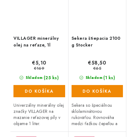
VILLAGER minerálny
Sekera štiepacia 2100
olej na reťaze, 1l
g Stocker
€5,10
€58,50
€169
€65
(25 ks)
(1 ks)
Skladom
Skladom
DO KOŠÍKA
DO KOŠÍKA
Univerzálny minerálny olej
Sekera so špeciálnou
značky VILLAGER na
sklolaminátovou
mazanie reťazovej píly v
rukoväťou. Rovnováha
objeme 1 liter.
medzi ťažkou čepeľou a
ľahkou rukoväťou
umožňuje dosiahnuť