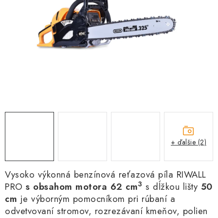
Kachle
+ ďalšie (2)
Vysoko výkonná benzínová reťazová píla RIWALL
3
PRO
s obsahom motora 62 cm
s dĺžkou lišty
50
cm
je výborným pomocníkom pri rúbaní a
odvetvovaní stromov, rozrezávaní kmeňov, polien