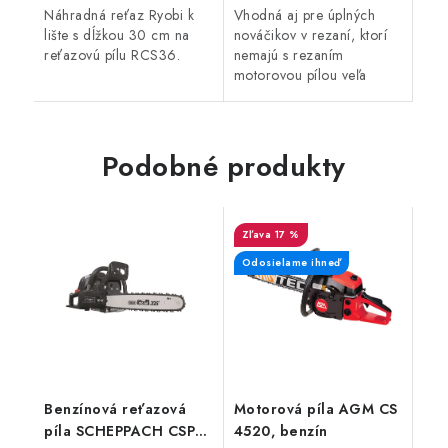
Náhradná reťaz Ryobi k
Vhodná aj pre úplných
lište s dĺžkou 30 cm na
nováčikov v rezaní, ktorí
reťazovú pílu RCS36.
nemajú s rezaním
motorovou pílou veľa
skúseností.
Podobné produkty
17 %
Odosielame ihneď
Benzínová reťazová
Motorová píla AGM CS
píla SCHEPPACH CSP
4520, benzín