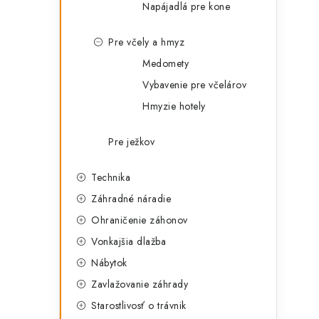
Napájadlá pre kone
r
Pre včely a hmyz
Medomety
Vybavenie pre včelárov
Hmyzie hotely
Pre ježkov
i
Technika
Záhradné náradie
Ohraničenie záhonov
Vonkajšia dlažba
Nábytok
Zavlažovanie záhrady
Starostlivosť o trávnik