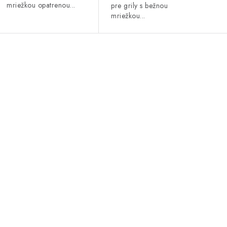
mriežkou opatrenou...
pre grily s bežnou
mriežkou...
O
v
á
d
a
c
e
p