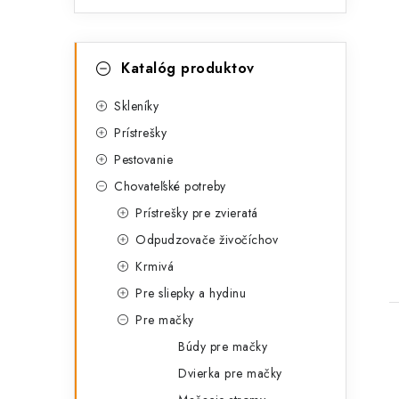
K
Preskočiť
Katalóg produktov
kategórie
a
t
Skleníky
Prístrešky
e
Pestovanie
g
Chovateľské potreby
t
ó
Prístrešky pre zvieratá
r
Odpudzovače živočíchov
i
Krmivá
e
Pre sliepky a hydinu
Pre mačky
Búdy pre mačky
Dvierka pre mačky