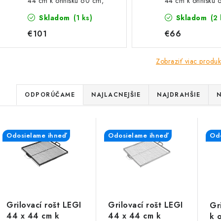
44 cm k ohnisku 60 cm,
44 cm k ohnisku 
štvorcový, nerez
štvorcový, čierna 
Skladom
(1 ks)
Skladom
(2 
€101
€66
Zobraziť viac produk
R
ODPORÚČAME
NAJLACNEJŠIE
NAJDRAHŠIE
N
a
V
d
Odosielame ihneď
Odosielame ihneď
Odo
ý
e
p
n
i
s
e
Grilovací rošt LEGI
Grilovací rošt LEGI
Gr
p
44 x 44 cm k
44 x 44 cm k
k 