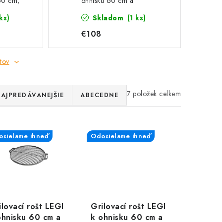
60 cm,
ohnisku 60 cm a
oceľ
trojnožku, okrúhly, nerez
ks)
Skladom
(1 ks)
€108
tov
7
AJPREDÁVANEJŠIE
ABECEDNE
sielame ihneď
Odosielame ihneď
ilovací rošt LEGI
Grilovací rošt LEGI
ohnisku 60 cm a
k ohnisku 60 cm a