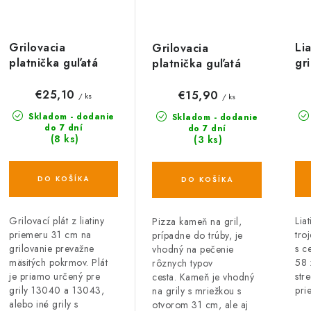
Grilovacia
Lia
Grilovacia
platnička guľatá
gr
platnička guľatá
LITINA (pre grily
CL
PIZZA (pre grily
13040,13043)
13040,13043)
€25,10
€15,90
/ ks
/ ks
Skladom - dodanie
Skladom - dodanie
do 7 dní
do 7 dní
(8 ks)
(3 ks)
DO KOŠÍKA
DO KOŠÍKA
Grilovací plát z liatiny
Liat
Pizza kameň na gril,
priemeru 31 cm na
tro
prípadne do trúby, je
grilovanie prevažne
s c
vhodný na pečenie
mäsitých pokrmov. Plát
58 
rôznych typov
je priamo určený pre
str
cesta. Kameň je vhodný
grily 13040 a 13043,
pri
na grily s mriežkou s
alebo iné grily s
otvorom 31 cm, ale aj