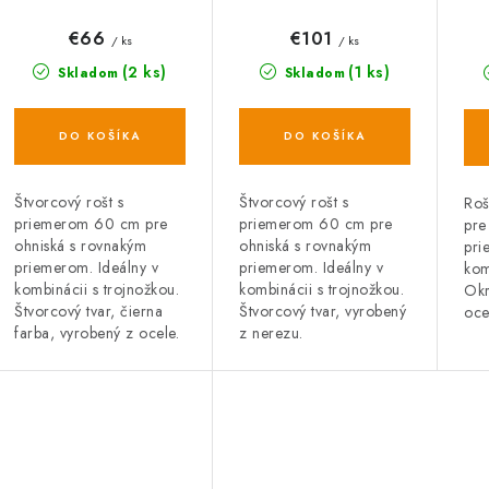
p
ohnisku 60 cm,
ohnisku 60 cm,
tr
r
štvorcový, čierna
štvorcový, nerez
r
či
€66
€101
/ ks
/ ks
oceľ
o
(2 ks)
(1 ks)
Skladom
Skladom
o
d
d
DO KOŠÍKA
DO KOŠÍKA
u
u
k
k
Štvorcový rošt s
Štvorcový rošt s
Roš
priemerom 60 cm pre
priemerom 60 cm pre
pre
t
ohniská s rovnakým
ohniská s rovnakým
pri
priemerom. Ideálny v
priemerom. Ideálny v
kom
o
o
kombinácii s trojnožkou.
kombinácii s trojnožkou.
Okr
Štvorcový tvar, čierna
Štvorcový tvar, vyrobený
oce
v
v
farba, vyrobený z ocele.
z nerezu.