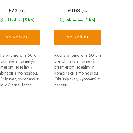
ojnožku, okrúhly,
trojnožku, okrúhly,
erna oceľ
nerez
€72
€108
/ ks
/ ks
(5 ks)
(1 ks)
Skladom
Skladom
DO KOŠÍKA
DO KOŠÍKA
t s priemerom 60 cm
Rošt s priemerom 60 cm
 ohniská s rovnakým
pre ohniská s rovnakým
emerom. Ideálny v
priemerom. Ideálny v
binácii s trojnožkou.
kombinácii s trojnožkou.
úhly tvar, vyrobený z
Okrúhly tvar, vyrobený z
le v čiernej farbe.
nerezu.