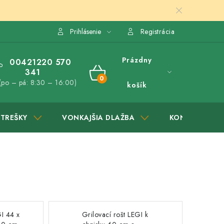
Prihlásenie
Registrácia
Prázdny
00421220 570
341
NÁKUPNÝ
(po – pá: 8:30 – 16:00)
košík
KOŠÍK
STREŠKY
VONKAJŠIA DLAŽBA
KONTAKTY
GI 44 x
Grilovací rošt LEGI k