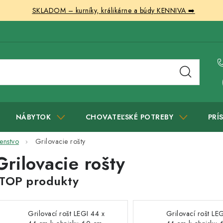
SKLADOM – kurníky, králikárne a búdy KENNIVA ➡️
NÁBYTOK
CHOVATEĽSKÉ POTREBY
PRÍ
šenstvo
Grilovacie rošty
Grilovacie rošty
Grilovací rošt LEGI 44 x
Grilovací rošt LE