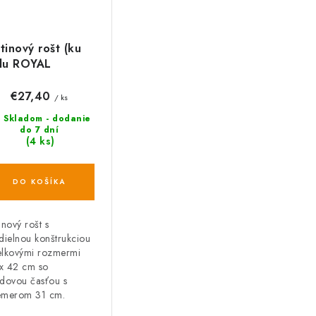
tinový rošt (ku
ilu ROYAL
ASSIC 13040)
€27,40
/ ks
Skladom - dodanie
do 7 dní
(4 ks)
DO KOŠÍKA
inový rošt s
jdielnou konštrukciou
elkovými rozmermi
x 42 cm so
edovou časťou s
emerom 31 cm.