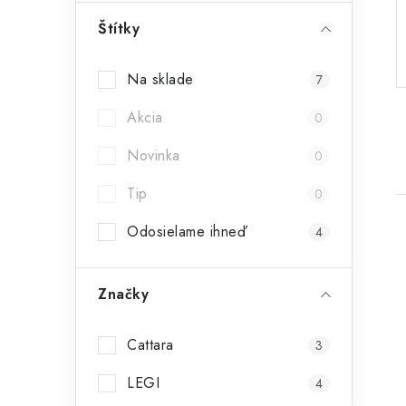
ý
Štítky
p
Na sklade
7
a
Akcia
n
0
e
Novinka
0
l
Tip
0
Odosielame ihneď
4
Značky
i
Cattara
3
LEGI
4