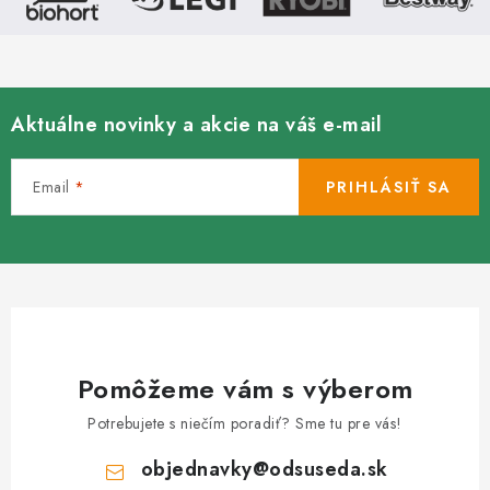
p
i
s
u
Aktuálne novinky a akcie na váš e-mail
Email
PRIHLÁSIŤ SA
Pomôžeme vám s výberom
Potrebujete s niečím poradiť? Sme tu pre vás!
objednavky
@
odsuseda.sk