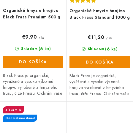
Organické hmyzie hnojivo
Organické hmyzie hnojivo
Black Frass Premium 500 g
Black Frass Standard 1000 g
€9,90
€11,20
/ ks
/ ks
(6 ks)
(6 ks)
Skladom
Skladom
DO KOŠÍKA
DO KOŠÍKA
Black Frass je organické,
Black Frass je organické,
vyvážené a vysoko výkonné
vyvážené a vysoko výkonné
hnojivo vyrobené z hmyzieho
hnojivo vyrobené z hmyzieho
trusu, čiže Frassu. Ochráni vaše
trusu, čiže Frassu. Ochráni vaše
rastliny pred škodcami, hubami
rastliny pred škodcami, hubami
a plesňami a zároveň prispieva
a plesňami a zároveň prispieva
9 %
k...
k...
Odosielame ihneď