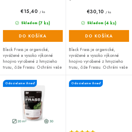
v
€15,40
€30,10
/ ks
/ ks
(7 ks)
(4 ks)
Skladom
Skladom
DO KOŠÍKA
DO KOŠÍKA
Black Frass je organické,
Black Frass je organické,
vyvážené a vysoko výkonné
vyvážené a vysoko výkonné
hnojivo vyrobené z hmyzieho
hnojivo vyrobené z hmyzieho
trusu, čiže Frassu. Ochráni vaše
trusu, čiže Frassu. Ochráni vaše
rastliny pred škodcami, hubami
rastliny pred škodcami, hubami
a plesňami a zároveň prispieva
a plesňami a zároveň prispieva
Odosielame ihneď
Odosielame ihneď
k...
k...