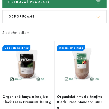
FILTROVAŤ PRODUKTY
V
R
ODPORÚČAME
ý
a
p
d
i
e
5
s
n
p
i
Odosielame ihneď
Odosielame ihneď
r
e
o
p
d
r
u
o
k
d
t
u
o
k
Organické hmyzie hnojivo
Organické hmyzie hnojivo
v
t
Black Frass Premium 1000 g
Black Frass Standard 3000
o
g