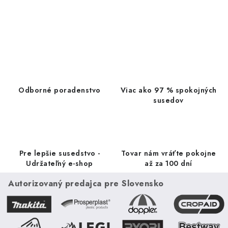
k...
O
v
l
á
d
a
Odborné poradenstvo
Viac ako 97 % spokojných
c
susedov
i
e
p
r
Pre lepšie susedstvo -
Tovar nám vráťte pokojne
v
Udržateľný e-shop
až za 100 dní
k
Autorizovaný predajca pre Slovensko
y
v
ý