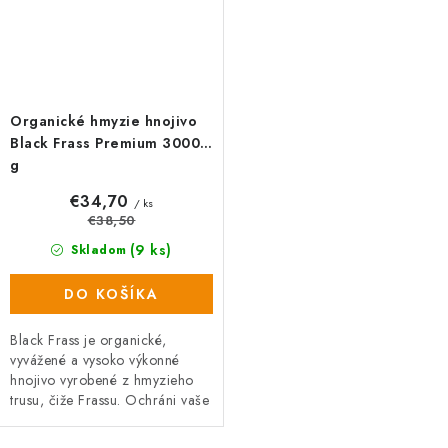
Organické hmyzie hnojivo
Black Frass Premium 3000
g
€34,70
/ ks
€38,50
(9 ks)
Skladom
DO KOŠÍKA
Black Frass je organické,
vyvážené a vysoko výkonné
hnojivo vyrobené z hmyzieho
trusu, čiže Frassu. Ochráni vaše
rastliny pred škodcami, hubami
a plesňami a zároveň prispieva