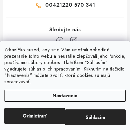
00421220 570 341
Zdravíčko sused, aby sme Vám umožnili pohodlné
Z
prezeranie tohto webu a neustále zlepšovali jeho funkcie,
používame súbory cookies. Tlačítkom "Súhlasím"
á
vyjadrujete súhlas s ich spracovaním. Kliknutím na tlačidlo
O nás
p
"Nastavenia" môžete zvoliť, ktoré cookies sa majú
ä
spracovávať.
Kontakty
Všetko o nákupe
t
História a súčasnosť
Nastavenie
i
Jéža klub
Dokumenty
e
Susedov blog
Doprava a platba
Obchodné podmienky
Pre lepšie susedstvo
Odmietnuť
Súhlasím
Copyright 2026
OD SUSEDA
. Všetky práva vyhradené.
Ako balíme zásielky?
Reklamačný poriadok
Vytvoril Shoptet
Darčekové poukazy
Reklamácia tovaru