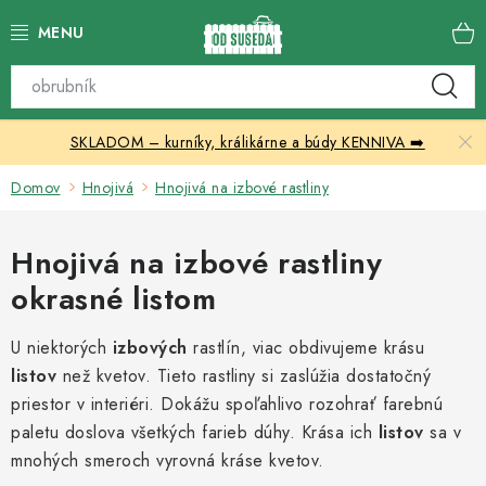
Prejsť
na
obsah
Katalóg produktov
SKLADOM – kurníky, králikárne a búdy KENNIVA ➡️
Skleníky
Domov
Hnojivá
Hnojivá na izbové rastliny
Nábytok
Hnojivá na izbové rastliny
Chovateľské potreby
okrasné listom
Prístrešky
U niektorých
izbových
rastlín, viac obdivujeme krásu
listov
Vonkajšia dlažba
než kvetov. Tieto rastliny si zaslúžia dostatočný
priestor v interiéri. Dokážu spoľahlivo rozohrať farebnú
paletu doslova všetkých farieb dúhy. Krása ich
Kontakty
listov
sa v
mnohých smeroch vyrovná kráse kvetov.