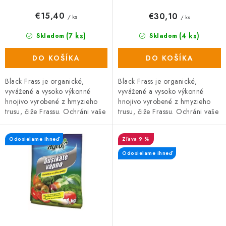
v
€15,40
€30,10
/ ks
/ ks
(7 ks)
(4 ks)
Skladom
Skladom
DO KOŠÍKA
DO KOŠÍKA
Black Frass je organické,
Black Frass je organické,
vyvážené a vysoko výkonné
vyvážené a vysoko výkonné
hnojivo vyrobené z hmyzieho
hnojivo vyrobené z hmyzieho
trusu, čiže Frassu. Ochráni vaše
trusu, čiže Frassu. Ochráni vaše
rastliny pred škodcami, hubami
rastliny pred škodcami, hubami
a plesňami a zároveň prispieva
a plesňami a zároveň prispieva
Odosielame ihneď
9 %
k...
k...
Odosielame ihneď