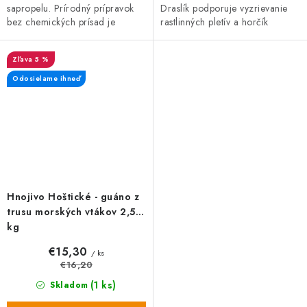
sapropelu. Prírodný prípravok
Draslík podporuje vyzrievanie
bez chemických prísad je
rastlinných pletív a horčík
vhodný na zeleninu, ovocie aj
zlepšuje vyfarbenie drevín. Je
okrasné rastliny. Podporuje
ideálny na hnojenie...
5 %
koreňový...
Odosielame ihneď
Hnojivo Hoštické - guáno z
trusu morských vtákov 2,5
kg
€15,30
/ ks
€16,20
(1 ks)
Skladom