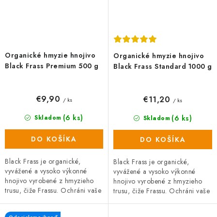
Organické hmyzie hnojivo
Organické hmyzie hnojivo
Black Frass Premium 500 g
Black Frass Standard 1000 g
€9,90
€11,20
/ ks
/ ks
(6 ks)
(6 ks)
Skladom
Skladom
DO KOŠÍKA
DO KOŠÍKA
Black Frass je organické,
Black Frass je organické,
vyvážené a vysoko výkonné
vyvážené a vysoko výkonné
hnojivo vyrobené z hmyzieho
hnojivo vyrobené z hmyzieho
trusu, čiže Frassu. Ochráni vaše
trusu, čiže Frassu. Ochráni vaše
rastliny pred škodcami, hubami
rastliny pred škodcami, hubami
a plesňami a zároveň prispieva
a plesňami a zároveň prispieva