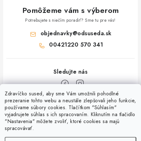
Pomôžeme vám s výberom
Potrebujete s niečím poradiť? Sme tu pre vás!
objednavky
@
odsuseda.sk
00421220 570 341
Zdravíčko sused, aby sme Vám umožnili pohodlné
Z
prezeranie tohto webu a neustále zlepšovali jeho funkcie,
používame súbory cookies. Tlačítkom "Súhlasím"
á
vyjadrujete súhlas s ich spracovaním. Kliknutím na tlačidlo
O nás
p
"Nastavenia" môžete zvoliť, ktoré cookies sa majú
ä
spracovávať.
Kontakty
Všetko o nákupe
t
História a súčasnosť