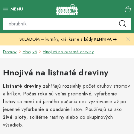
Prejsť
na
obsah
Katalóg produktov
SKLADOM – kurníky, králikárne a búdy KENNIVA ➡️
Skleníky
Domov
Hnojivá
Hnojivá na okrasné dreviny
Nábytok
Hnojivá na listnaté dreviny
Chovateľské potreby
Listnaté dreviny
zahŕňajú rozsiahly počet druhov stromov
Prístrešky
a kríkov. Počas roka sú veľmi premenlivé, vyfarbenie
listov
sa mení od jarného pučania cez vyzrievanie až po
Vonkajšia dlažba
jesenné vyfarbenie a opadanie listov. Používajú sa ako
živé ploty
, solitérne rastliny alebo do skupinových
Kontakty
výsadieb.