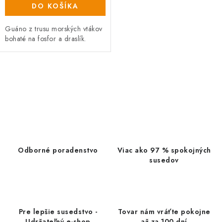
DO KOŠÍKA
Guáno z trusu morských vtákov
bohaté na fosfor a draslík.
O
v
l
á
d
a
Odborné poradenstvo
Viac ako 97 % spokojných
c
susedov
i
e
p
r
Pre lepšie susedstvo -
Tovar nám vráťte pokojne
Udržateľný e-shop
až za 100 dní