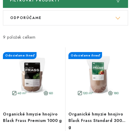
FILTROVAŤ PRODUKTY
V
R
ODPORÚČAME
ý
a
p
d
i
e
9
s
n
p
i
Odosielame ihneď
Odosielame ihneď
r
e
o
p
d
r
u
o
k
d
t
u
o
k
Organické hmyzie hnojivo
Organické hmyzie hnojivo
v
t
Black Frass Premium 1000 g
Black Frass Standard 3000
o
g