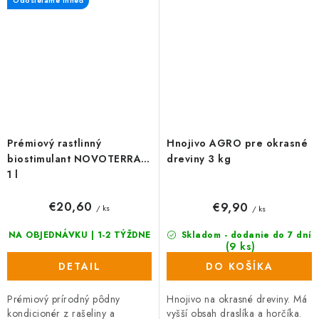
Odosielame ihneď
k...
k...
Prémiový rastlinný
Hnojivo AGRO pre okrasné
biostimulant NOVOTERRA,
dreviny 3 kg
1 l
€20,60
€9,90
/ ks
/ ks
NA OBJEDNÁVKU | 1-2 TÝŽDNE
Skladom - dodanie do 7 dní
(9 ks)
DETAIL
DO KOŠÍKA
Prémiový prírodný pôdny
Hnojivo na okrasné dreviny. Má
kondicionér z rašeliny a
vyšší obsah draslíka a horčíka.