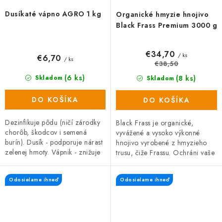
Dusíkaté vápno AGRO 1 kg
Organické hmyzie hnojivo
Black Frass Premium 3000 g
€34,70
/ ks
€6,70
/ ks
€38,50
(6 ks)
(8 ks)
Skladom
Skladom
DO KOŠÍKA
DO KOŠÍKA
Dezinfikuje pôdu (ničí zárodky
Black Frass je organické,
chorôb, škodcov i semená
vyvážené a vysoko výkonné
burín). Dusík - podporuje nárast
hnojivo vyrobené z hmyzieho
zelenej hmoty. Vápnik - znižuje
trusu, čiže Frassu. Ochráni vaše
kyslosť pôdy.
rastliny pred škodcami, hubami
a plesňami a zároveň prispieva
Odosielame ihneď
Odosielame ihneď
k...