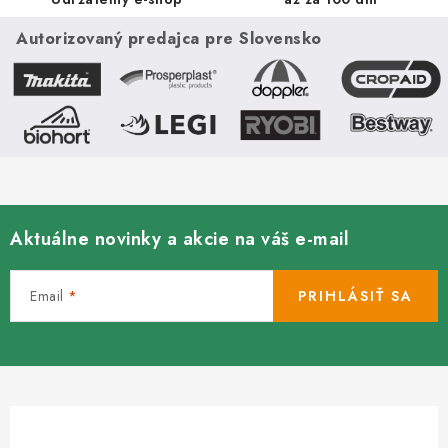
v
k
Autorizovaný predajca pre Slovensko
y
v
ý
p
i
s
u
Aktuálne novinky a akcie na váš e-mail
Email
PRIHLÁSIŤ SA