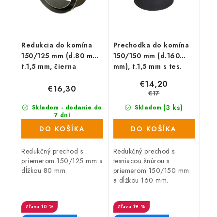
Redukcia do komína
Prechodka do komína
150/125 mm (d.80 mm)
150/150 mm (d.160
t.1,5 mm, čierna
mm), t.1,5 mm s tes.
povrazcom, čierna
€14,20
€16,30
€17
(3 ks)
Skladom - dodanie do
Skladom
7 dní
(25 ks)
DO KOŠÍKA
DO KOŠÍKA
Redukčný prechod s
Redukčný prechod s
priemerom 150/125 mm a
tesniacou šnúrou s
dĺžkou 80 mm.
priemerom 150/150 mm
a dĺžkou 160 mm.
10 %
19 %