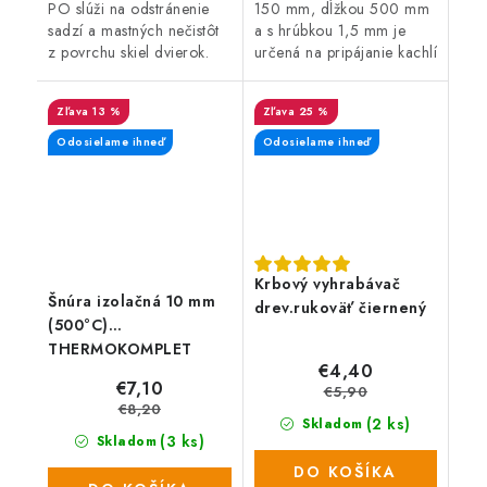
PO slúži na odstránenie
150 mm, dĺžkou 500 mm
sadzí a mastných nečistôt
a s hrúbkou 1,5 mm je
z povrchu skiel dvierok.
určená na pripájanie kachlí
a krbových vložiek do
komína. Teplota spalín do
13 %
25 %
450 °C, farba: čierna.
Odosielame ihneď
Odosielame ihneď
Krbový vyhrabávač
Šnúra izolačná 10 mm
drev.rukoväť čiernený
(500°C)
THERMOKOMPLET
€4,40
(2,5m) + lepidlo sada
€7,10
€5,90
3díiel
€8,20
(2 ks)
Skladom
(3 ks)
Skladom
DO KOŠÍKA