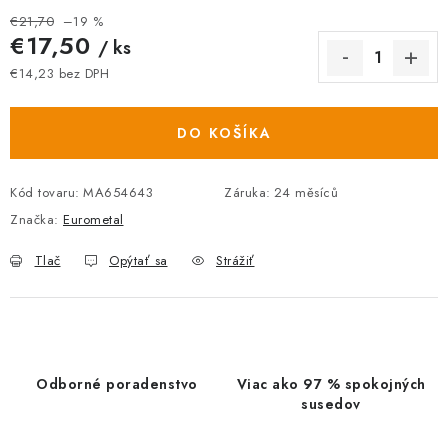
€21,70
–19 %
€17,50
/ ks
€14,23 bez DPH
Jednotková cena:
DO KOŠÍKA
Kód tovaru:
MA654643
Záruka
:
24 měsíců
Značka:
Eurometal
Tlač
Opýtať sa
Strážiť
Odborné poradenstvo
Viac ako 97 % spokojných
susedov