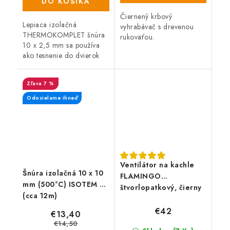
DO KOŠÍKA
Čiernený krbový
Lepiaca izolačná
vyhrabávač s drevenou
THERMOKOMPLET šnúra
rukoväťou.
10 x 2,5 mm sa používa
ako tesnenie do dvierok
kotlov, krbov a kachlí a
ďalej pre dilatačné
7 %
tesnenie pri napojení
dymovodu do komína či
Odosielame ihneď
pre...
Ventilátor na kachle
Šnúra izolačná 10 x 10
FLAMINGO
mm (500°C) ISOTEM 10
štvorlopatkový, čierny
(cca 12m)
€42
€13,40
€14,50