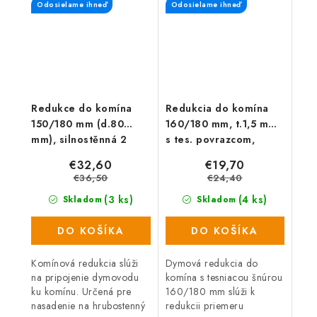
Odosielame ihneď
Odosielame ihneď
Redukce do komína
Redukcia do komína
150/180 mm (d.80
160/180 mm, t.1,5 mm
mm), silnostěnná 2
s tes. povrazcom,
mm, černá
čierna
€32,60
€19,70
€36,50
€24,40
(3 ks)
(4 ks)
Skladom
Skladom
DO KOŠÍKA
DO KOŠÍKA
Komínová redukcia slúži
Dymová redukcia do
na pripojenie dymovodu
komína s tesniacou šnúrou
ku komínu. Určená pre
160/180 mm slúži k
nasadenie na hrubostenný
redukcii priemeru