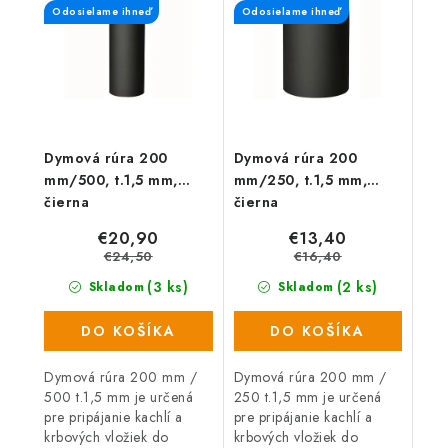
Odosielame ihneď
Odosielame ihneď
Dymová rúra 200
Dymová rúra 200
mm/500, t.1,5 mm,
mm/250, t.1,5 mm,
čierna
čierna
€20,90
€13,40
€24,50
€16,40
(3 ks)
(2 ks)
Skladom
Skladom
DO KOŠÍKA
DO KOŠÍKA
Dymová rúra 200 mm /
Dymová rúra 200 mm /
500 t.1,5 mm je určená
250 t.1,5 mm je určená
pre pripájanie kachlí a
pre pripájanie kachlí a
krbových vložiek do
krbových vložiek do