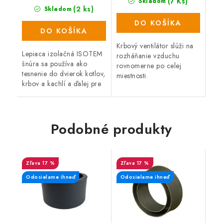
(7 Ks)
Skladom
(2 ks)
Skladom
DO KOŠÍKA
DO KOŠÍKA
Krbový ventilátor slúži na
Lepiaca izolačná ISOTEM
rozháňanie vzduchu
šnúra sa používa ako
rovnomerne po celej
tesnenie do dvierok kotlov,
miestnosti.
krbov a kachlí a ďalej pre
dilatačné tesnenie pri
napojení dymovodu do
komína či pre
vzduchotechnické...
Podobné produkty
17 %
17 %
Odosielame ihneď
Odosielame ihneď