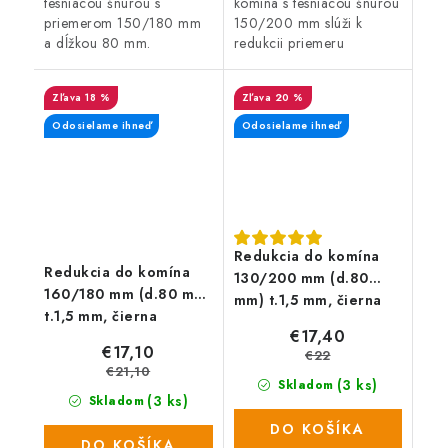
tesniacou šnúrou s
komína s tesniacou šnúrou
priemerom 150/180 mm
150/200 mm slúži k
a dĺžkou 80 mm.
redukcii priemeru
hrubostenného dymovodu.
18 %
20 %
Odosielame ihneď
Odosielame ihneď
Redukcia do komína
Redukcia do komína
130/200 mm (d.80
160/180 mm (d.80 mm)
mm) t.1,5 mm, čierna
t.1,5 mm, čierna
€17,40
€17,10
€22
€21,10
(3 ks)
Skladom
(3 ks)
Skladom
DO KOŠÍKA
DO KOŠÍKA