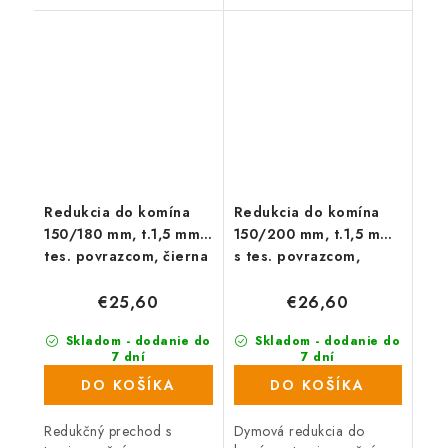
dymovod s priemerom
hrubostenného dymovodu.
150 mm. Priemer komína
180 mm. Dĺžka redukcie
80 mm.
Redukcia do komína
Redukcia do komína
150/180 mm, t.1,5 mm s
150/200 mm, t.1,5 mm
tes. povrazcom, čierna
s tes. povrazcom,
čierna
€25,60
€26,60
Skladom - dodanie do
Skladom - dodanie do
7 dní
7 dní
(231 ks)
(182 ks)
DO KOŠÍKA
DO KOŠÍKA
Redukčný prechod s
Dymová redukcia do