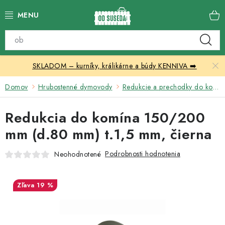
Prejsť
na
obsah
Katalóg produktov
SKLADOM – kurníky, králikárne a búdy KENNIVA ➡️
Skleníky
Domov
Hrubostenné dymovody
Redukcie a prechodky do komína
Nábytok
Redukcia do komína 150/200
Chovateľské potreby
mm (d.80 mm) t.1,5 mm, čierna
Prístrešky
Podrobnosti hodnotenia
Neohodnotené
Vonkajšia dlažba
19 %
Kontakty