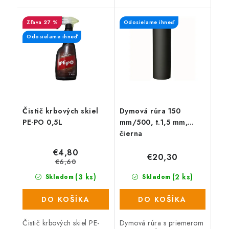
komína.
komína.
27 %
Odosielame ihneď
Odosielame ihneď
Čistič krbových skiel
Dymová rúra 150
PE-PO 0,5L
mm/500, t.1,5 mm,
čierna
€4,80
€20,30
€6,60
(3 ks)
(2 ks)
Skladom
Skladom
DO KOŠÍKA
DO KOŠÍKA
Čistič krbových skiel PE-
Dymová rúra s priemerom