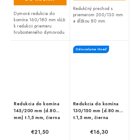
Redukčný prechod s
Dymová redukcia do
priemerom 200/130 mm
komína 160/180 mm slúži
a dĺžkou 80 mm.
k redukcii priemeru
hrubostenného dymovodu.
Odosielame ihneď
Redukcia do komína
Redukcia do komína
145/200 mm (d.80
130/150 mm (d.80 mm)
mm) t.1,5 mm, čierna
t.1,5 mm, čierna
€21,50
€16,30