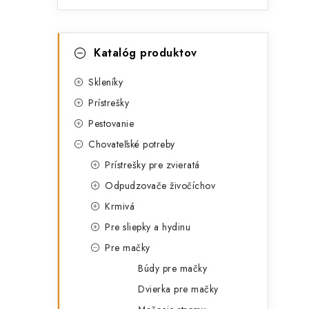
i
K
Preskočiť
Katalóg produktov
kategórie
a
t
Skleníky
Prístrešky
e
Pestovanie
g
Chovateľské potreby
ó
Prístrešky pre zvieratá
r
Odpudzovače živočíchov
i
Krmivá
e
Pre sliepky a hydinu
t
Pre mačky
Búdy pre mačky
Dvierka pre mačky