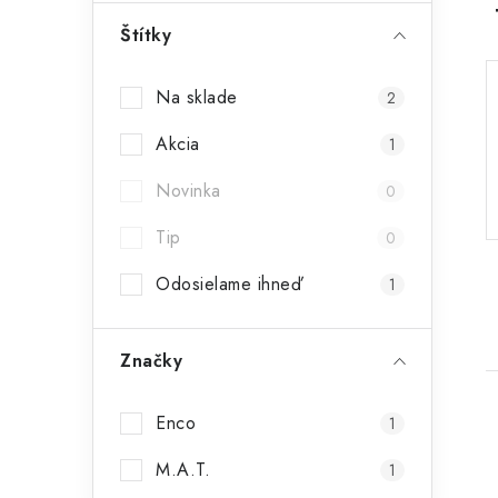
ý
Štítky
p
Na sklade
2
a
Akcia
n
1
e
Novinka
0
l
Tip
0
Odosielame ihneď
1
Značky
Enco
1
M.A.T.
1