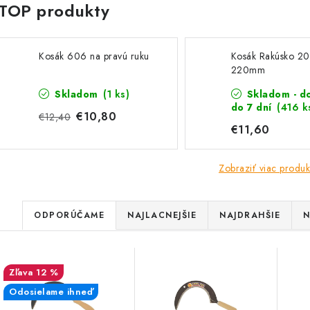
Kosák 606 na pravú ruku
Kosák Rakúsko 2
220mm
Skladom
(1 ks)
Skladom - d
do 7 dní
(416 k
€10,80
€12,40
€11,60
Zobraziť viac produk
R
ODPORÚČAME
NAJLACNEJŠIE
NAJDRAHŠIE
N
a
V
d
12 %
ý
e
Odosielame ihneď