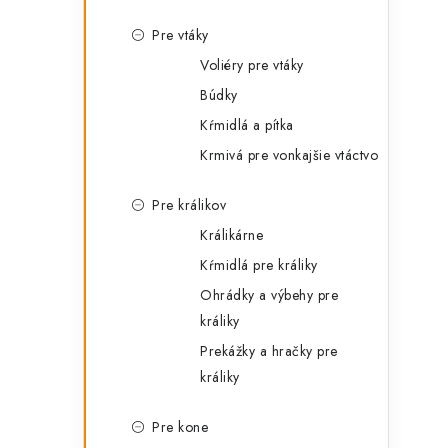
Pre vtáky
Voliéry pre vtáky
Búdky
Kŕmidlá a pítka
Krmivá pre vonkajšie vtáctvo
i
Pre králikov
Králikárne
Kŕmidlá pre králiky
Ohrádky a výbehy pre
králiky
Prekážky a hračky pre
králiky
Pre kone