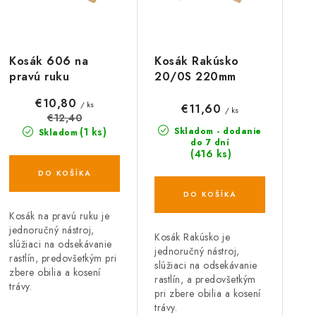
p
n
i
s
e
Kosák 606 na
Kosák Rakúsko
p
pravú ruku
20/0S 220mm
p
r
€10,80
/ ks
r
€11,60
/ ks
€12,40
o
(1 ks)
Skladom - dodanie
Skladom
o
do 7 dní
(416 ks)
d
d
DO KOŠÍKA
u
u
DO KOŠÍKA
k
k
Kosák na pravú ruku je
jednoručný nástroj,
Kosák Rakúsko je
t
slúžiaci na odsekávanie
jednoručný nástroj,
rastlín, predovšetkým pri
o
slúžiaci na odsekávanie
o
zbere obilia a kosení
rastlín, a predovšetkým
trávy.
v
pri zbere obilia a kosení
v
trávy.