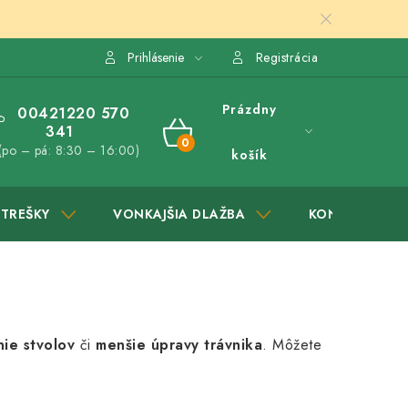
Prihlásenie
Registrácia
Prázdny
00421220 570
341
NÁKUPNÝ
(po – pá: 8:30 – 16:00)
košík
KOŠÍK
STREŠKY
VONKAJŠIA DLAŽBA
KONTAKTY
ie stvolov
či
menšie úpravy trávnika
. Môžete