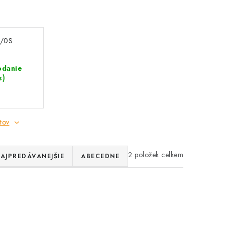
0/0S
odanie
s)
tov
2
AJPREDÁVANEJŠIE
ABECEDNE