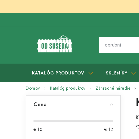
Prejsť
na
obsah
KATALÓG PRODUKTOV
SKLENÍKY
Domov
Katalóg produktov
Záhradné náradie
B
Cena
o
K
č
v
€
10
€
12
n