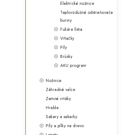
Elektrické nožnice
Teplovzdušné odstraňovače
buriny
Fukáre lístia
Vŕtačky
Píly
Brúsky
AKU program
Nožnice
Záhradné valce
Zemné vrtáky
Hrable
Sekery a sekerky
Píly a pílky na drevo
Lopaty