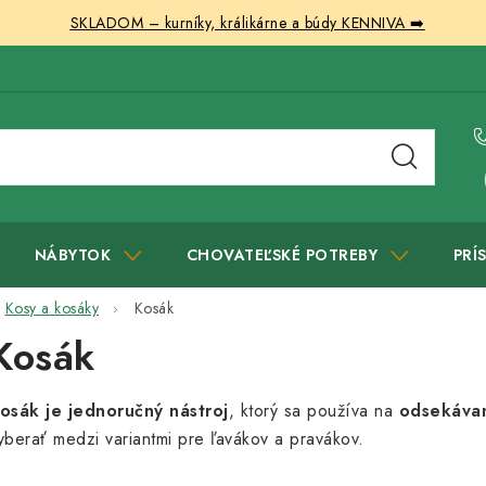
SKLADOM – kurníky, králikárne a búdy KENNIVA ➡️
NÁBYTOK
CHOVATEĽSKÉ POTREBY
PRÍ
Kosy a kosáky
Kosák
Kosák
osák je jednoručný nástroj
, ktorý sa používa na
odsekávan
yberať medzi variantmi pre ľavákov a pravákov.