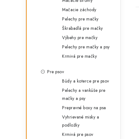
Mačacie stromy
Mačacie záchody
Pelechy pre mačky
Škrabadlá pre mačky
Výbehy pre mačky
Pelechy pre mačky a psy
l
Krmivá pre mačky
Pre psov
Búdy a koterce pre psov
Pelechy a vankúše pre
mačky a psy
i
Prepravné boxy na psa
Vyhrievané misky a
podložky
r
Krmivá pre psov