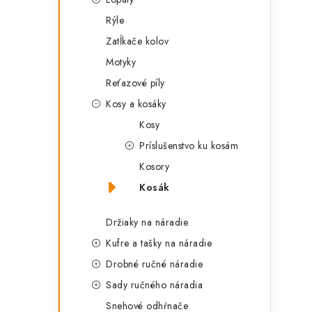
Rýle
Zatĺkače kolov
Motyky
Reťazové píly
Kosy a kosáky
Kosy
Príslušenstvo ku kosám
Kosory
Kosák
Držiaky na náradie
Kufre a tašky na náradie
Drobné ručné náradie
Sady ručného náradia
Snehové odhŕnače