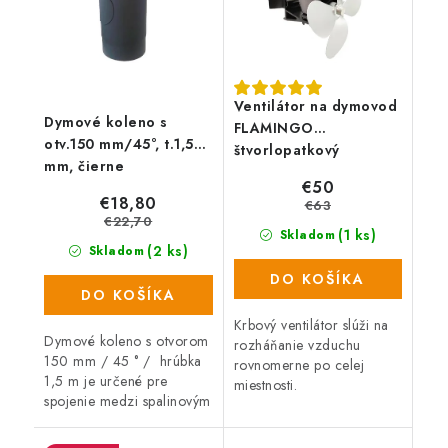
Ventilátor na dymovod
Dymové koleno s
FLAMINGO
otv.150 mm/45°, t.1,5
štvorlopatkový
mm, čierne
magnetický, strieborný
€50
€18,80
€63
€22,70
(1 ks)
Skladom
(2 ks)
Skladom
DO KOŠÍKA
DO KOŠÍKA
Krbový ventilátor slúži na
Dymové koleno s otvorom
rozháňanie vzduchu
150 mm / 45 ° / hrúbka
rovnomerne po celej
1,5 m je určené pre
miestnosti.
spojenie medzi spalinovým
hrdlom spotrebiča palív a
sopúchom.