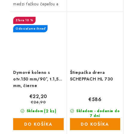
medzi ťažkou čepeľou a
ľahkou rukoväťou
umožňuje dosiahnuť
10 %
rýchlosti, výkonu a
presnosti pri sekaní s
Odosielame ihneď
maximálnym...
Dymové koleno s
Štiepačka dreva
otv.150 mm/90°, t.1,5
SCHEPPACH HL 730
mm, čierne
€22,20
€586
€24,90
(2 ks)
Skladom
Skladom - dodanie do
7 dní
(14 ks)
DO KOŠÍKA
DO KOŠÍKA