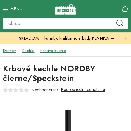
Prejsť
na
obsah
Katalóg produktov
SKLADOM – kurníky, králikárne a búdy KENNIVA ➡️
Skleníky
Domov
Kachle
Krbové kachle
Nábytok
Krbové kachle NORDBY
Chovateľské potreby
čierne/Speckstein
Prístrešky
Podrobnosti hodnotenia
Neohodnotené
Vonkajšia dlažba
Kontakty