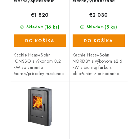
čierna/Speckstein
čierne/Woodstone
Prestige
€1 820
€2 030
(16 ks)
(5 ks)
Skladom
Skladom
DO KOŠÍKA
DO KOŠÍKA
Kachle Haas+Sohn
Kachle Haas+Sohn
JONSBO s výkonom 8,2
NORDBY s výkonom až 6
kW vo variante
kW v čiernej farbe s
čierna/prírodný mastenec.
obložením z prírodného
Variabilný horný alebo
kameňa Woodstone
zadný vývod dymovodu
Prestige.
priemer 150 cm.
Vykurovacia schopnosť až
170 m3....