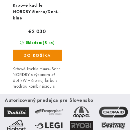
Krbové kachle
NORDBY čierna/Denim
blue
€2 030
(8 ks)
Skladom
DO KOŠÍKA
Krbové kachle Haas+Sohn
NORDBY s výkonom až
6,4 kW v čiernej farbe s
modrou kombináciou s
externým prívodom
vzduchu. Kachle Nordby
Autorizovaný predajca pre Slovensko
kombinujú krásu s
praktickými funkciami,...