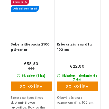
10 %
Odosielame ihneď
Sekera štiepacia 2100
Krbová zástena 61 x
g Stocker
102 cm
€58,50
€22,80
€65
(1 ks)
Skladom
Skladom - dodanie do
7 dní
(233 ks)
DO KOŠÍKA
DO KOŠÍKA
Sekera so špeciálnou
Krbová zástena s
sklolaminátovou
rozmerom 61 x 102 cm.
rukoväťou. Rovnováha