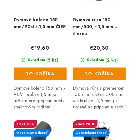
Dymové koleno 150
Dymová rúra 150
mm/90st.t.1,5 mm ČIER
mm/500, t.1,5 mm,
čierna
€19,60
€20,30
(5 ks)
(2 ks)
Skladom
Skladom
DO KOŠÍKA
DO KOŠÍKA
Dymové koleno 150 mm /
Dymová rúra s priemerom
90°/ hrúbka 1,5 m je
150 mm, dĺžkou 500 mm
určené pre spojenie medzi
a s hrúbkou 1,5 mm je
spalinovým hrdlom
určená na pripájanie kachlí
spotrebiča palív a
a krbových vložiek do
sopúchom.
komína. Teplota spalín do
17 %
20 %
450 °C, farba: čierna.
Odosielame ihneď
Odosielame ihneď