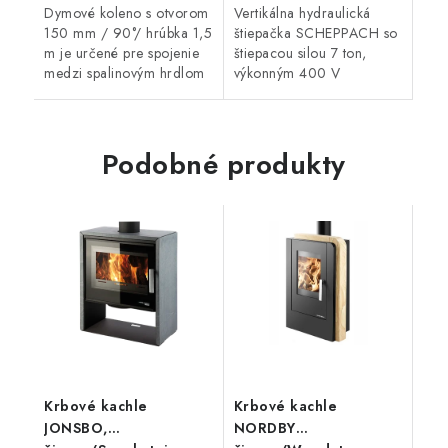
Dymové koleno s otvorom
Vertikálna hydraulická
150 mm / 90°/ hrúbka 1,5
štiepačka SCHEPPACH so
m je určené pre spojenie
štiepacou silou 7 ton,
medzi spalinovým hrdlom
výkonným 400 V
spotrebiča palív a
motorom a
sopúchom.
nastaviteľným štiepacím
stolom. Využijete ju na
štiepanie krátkych,
Podobné produkty
stredne...
Krbové kachle
Krbové kachle
JONSBO,
NORDBY