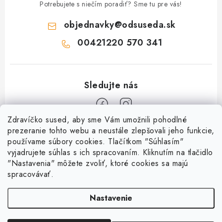
Potrebujete s niečím poradiť? Sme tu pre vás!
objednavky
@
odsuseda.sk
00421220 570 341
Zdravíčko sused, aby sme Vám umožnili pohodlné
Z
prezeranie tohto webu a neustále zlepšovali jeho funkcie,
používame súbory cookies. Tlačítkom "Súhlasím"
á
vyjadrujete súhlas s ich spracovaním. Kliknutím na tlačidlo
O nás
p
"Nastavenia" môžete zvoliť, ktoré cookies sa majú
ä
spracovávať.
Kontakty
Všetko o nákupe
t
História a súčasnosť
Nastavenie
i
Jéža klub
Dokumenty
e
Susedov blog
Doprava a platba