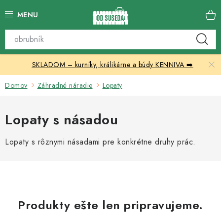
Prejsť
na
obsah
Katalóg produktov
SKLADOM – kurníky, králikárne a búdy KENNIVA ➡️
Skleníky
Domov
Záhradné náradie
Lopaty
Nábytok
Lopaty s násadou
Chovateľské potreby
Lopaty s rôznymi násadami pre konkrétne druhy prác.
Prístrešky
Vonkajšia dlažba
Kontakty
Produkty ešte len pripravujeme.