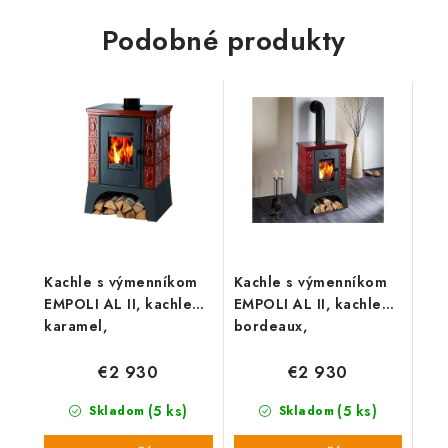
náradia zostane vaše
ohnisko vždy čisté.
Podobné produkty
Kachle s výmenníkom
Kachle s výmenníkom
EMPOLI AL II, kachle
EMPOLI AL II, kachle
karamel,
bordeaux,
ochladzovacia slučka
ochladzovacia slučka
€2 930
€2 930
(5 ks)
(5 ks)
Skladom
Skladom