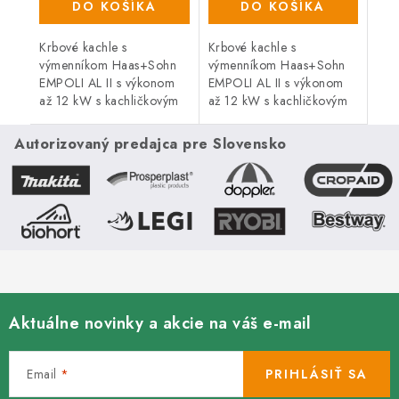
DO KOŠÍKA
DO KOŠÍKA
Krbové kachle s
Krbové kachle s
výmenníkom Haas+Sohn
výmenníkom Haas+Sohn
EMPOLI AL II s výkonom
EMPOLI AL II s výkonom
až 12 kW s kachličkovým
až 12 kW s kachličkovým
obkladom v klasickom
obkladom v klasickom
dekore v karamelovej
dekore vo farbe bordeaux.
Autorizovaný predajca pre Slovensko
farbe.
Aktuálne novinky a akcie na váš e-mail
Email
PRIHLÁSIŤ SA