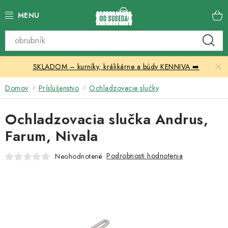
Prejsť
na
obsah
Katalóg produktov
SKLADOM – kurníky, králikárne a búdy KENNIVA ➡️
Skleníky
Domov
Príslušenstvo
Ochladzovacie slučky
Nábytok
Ochladzovacia slučka Andrus,
Chovateľské potreby
Farum, Nivala
Prístrešky
Podrobnosti hodnotenia
Neohodnotené
Vonkajšia dlažba
Kontakty