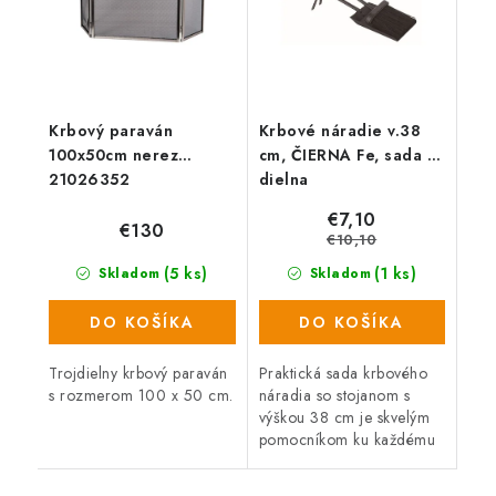
Krbový paraván
Krbové náradie v.38
100x50cm nerez
cm, ČIERNA Fe, sada 2
21026352
dielna
€7,10
€130
€10,10
(5 ks)
(1 ks)
Skladom
Skladom
DO KOŠÍKA
DO KOŠÍKA
Trojdielny krbový paraván
Praktická sada krbového
s rozmerom 100 x 50 cm.
náradia so stojanom s
výškou 38 cm je skvelým
pomocníkom ku každému
krbu alebo ku kachliam. S
touto sadou krbového