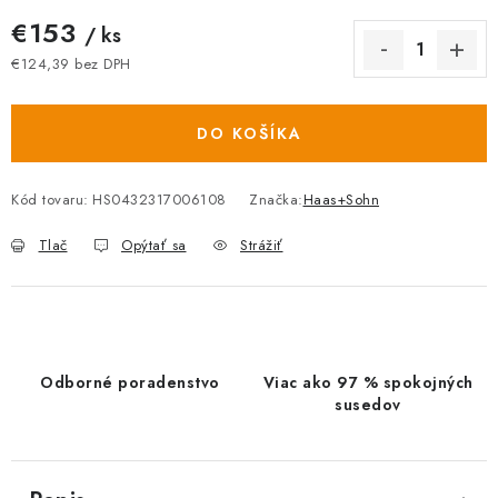
€153
/ ks
€124,39 bez DPH
Jednotková cena:
DO KOŠÍKA
Kód tovaru:
HS0432317006108
Značka:
Haas+Sohn
Tlač
Opýtať sa
Strážiť
Odborné poradenstvo
Viac ako 97 % spokojných
susedov