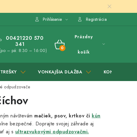
Prihlásenie
Registrácia
Prázdny
00421220 570
341
NÁKUPNÝ
(po – pá: 8:30 – 16:00)
košík
KOŠÍK
STREŠKY
VONKAJŠIA DLAŽBA
KONTAKTY
vé odpudzovače
číchov
laným návštevám
mačiek, psov, krtkov či
kún
plne bezpečné. Doprajte svojej záhrade aj
ť aj s
ultrazvukovými odpudzovačmi.