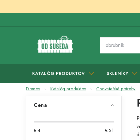
Prejsť
na
obsah
KATALÓG PRODUKTOV
SKLENÍKY
Domov
Katalóg produktov
Chovateľské potreby
B
Cena
o
P
č
v
€
4
€
21
n
d