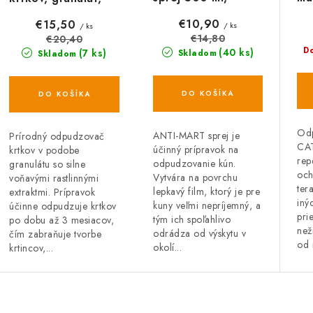
prírodný
60
prírodný
€10,90
€15,50
/ ks
/ ks
€14,80
€20,40
D
(40 ks)
(7 ks)
Skladom
Skladom
DO KOŠÍKA
DO KOŠÍKA
Od
ANTI-MART sprej je
Prírodný odpudzovač
CAT
účinný prípravok na
krtkov v podobe
rep
odpudzovanie kún.
granulátu so silne
och
Vytvára na povrchu
voňavými rastlinnými
ter
lepkavý film, ktorý je pre
extraktmi. Prípravok
iný
kuny veľmi nepríjemný, a
účinne odpudzuje krtkov
pri
tým ich spoľahlivo
po dobu až 3 mesiacov,
než
odrádza od výskytu v
čím zabraňuje tvorbe
od 
okolí...
krtincov,...