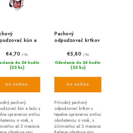
chový
Pachový
pudzovač kún a
odpudzovač krtkov
sic KUNAGONE, 1
KUNAGONE, 2 ks
€4,70
€5,80
/ ks
/ ks
oslanie do 24 hodín
Odoslanie do 24 hodín
(25 ks)
(32 ks)
DO KOŠÍKA
DO KOŠÍKA
rodný pachový
Prírodný pachový
udzovač kún a lasíc s
odpudzovač krtkov s
elne upravenou srsťou
tepelne upravenou srsťou
hatenou o vosk, s
obohatenou o vosk, s
nnosťou až 3 mesiace.
účinnosťou až 3 mesiace.
enie obsahuje psiu
Balenie obsahuje psiu