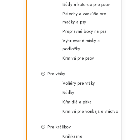
Búdy a koterce pre psov
Pelechy a vankúše pre
mačky a psy
l
Prepravné boxy na psa
Vyhrievané misky a
podložky
Krmivá pre psov
Pre vtáky
i
Voliéry pre vtáky
Búdky
Kŕmidlá a pítka
r
Krmivá pre vonkajšie vtáctvo
Pre králikov
Králikárne