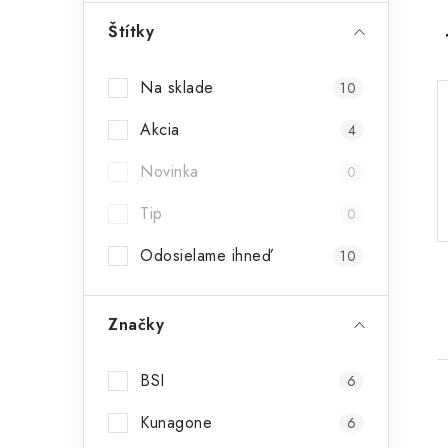
ý
Štítky
p
Na sklade
10
a
Akcia
n
4
e
Novinka
0
l
Tip
0
Odosielame ihneď
10
Značky
BSI
6
Kunagone
6