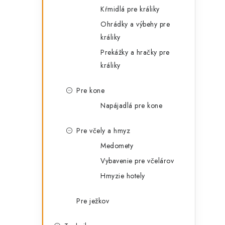
Kŕmidlá pre králiky
Ohrádky a výbehy pre
králiky
Prekážky a hračky pre
i
králiky
Pre kone
Napájadlá pre kone
Pre včely a hmyz
Medomety
Vybavenie pre včelárov
Hmyzie hotely
Pre ježkov