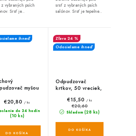
ť z vybraných psích
srsť z vybraných psích
nov. Srsť je...
salónov. Srsť je tepelne...
sielame ihneď
24 %
Odosielame ihneď
chový
Odpudzovač
pudzovač myšou
krtkov, 50 vreciek,
NAGONE, set 10
prírodný
€15,50
/ ks
€20,80
/ ks
€20,60
oslanie do 24 hodín
(28 ks)
Skladom
(10 ks)
DO KOŠÍKA
DO KOŠÍKA