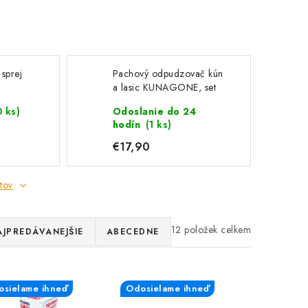
sprej
Pachový odpudzovač kún
a lasic KUNAGONE, set
6 ks
0 ks)
Odoslanie do 24
hodín
(1 ks)
€17,90
tov
12
AJPREDÁVANEJŠIE
ABECEDNE
sielame ihneď
Odosielame ihneď