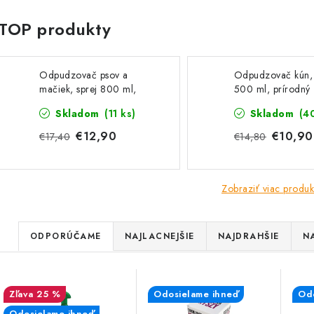
Odpudzovač psov a
Odpudzovač kún, 
mačiek, sprej 800 ml,
500 ml, prírodný
prírodný
Skladom
(11 ks)
Skladom
(4
€12,90
€10,90
€17,40
€14,80
Zobraziť viac produk
R
ODPORÚČAME
NAJLACNEJŠIE
NAJDRAHŠIE
N
a
V
d
25 %
Odosielame ihneď
Odo
ý
Odosielame ihneď