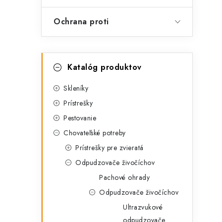
Ochrana proti
i
K
Preskočiť
Katalóg produktov
kategórie
a
t
Skleníky
Prístrešky
e
Pestovanie
g
Chovateľské potreby
ó
Prístrešky pre zvieratá
r
Odpudzovače živočíchov
i
Pachové ohrady
t
e
Odpudzovače živočíchov
Ultrazvukové
odpudzovače