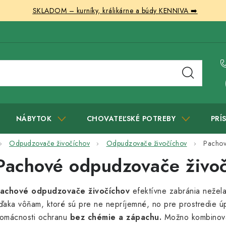
SKLADOM – kurníky, králikárne a búdy KENNIVA ➡️
NÁBYTOK
CHOVATEĽSKÉ POTREBY
PRÍ
Odpudzovače živočíchov
Odpudzovače živočíchov
Pacho
Pachové odpudzovače živo
achové odpudzovače živočíchov
efektívne zabránia neže
ďaka vôňam, ktoré sú pre ne nepríjemné, no pre prostredie ú
omácnosti ochranu
bez chémie a zápachu.
Možno kombinova