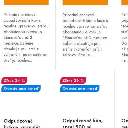
Prírodný pachový
Prí
Prírodný pachový
odpudzovač krtkov s
odp
odpudzovač kún a lasíc s
tepelne upravenou srsťou
tep
tepelne upravenou srsťou
obohatenou o vosk, s
srs
obohatenou o vosk, s
účinnosťou až 3
euk
účinnosťou až 3 mesiace.
mesiace. Balenie
Úči
Balenie obsahuje psiu
obsahuje psiu srsť z
až 
srsť z vybraných psích
vybraných psích salónov.
Sta
salónov. Srsť je...
Srsť je tepelne...
na..
24 %
26 %
Odosielame ihneď
Odosielame ihneď
Odpudzovač kún,
Od
Odpudzovač
sprej 500 ml,
ma
krtkov, granulát,