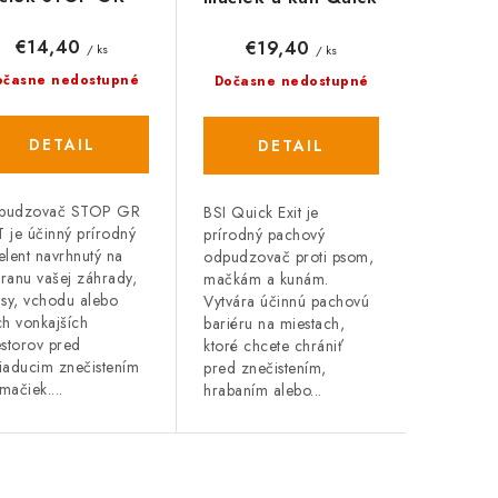
0 g, prírodný
Exit, 500 ml,
prírodný
€14,40
€19,40
/ ks
/ ks
očasne nedostupné
Dočasne nedostupné
DETAIL
DETAIL
pudzovač STOP GR
BSI Quick Exit je
 je účinný prírodný
prírodný pachový
elent navrhnutý na
odpudzovač proti psom,
ranu vašej záhrady,
mačkám a kunám.
asy, vchodu alebo
Vytvára účinnú pachovú
ch vonkajších
bariéru na miestach,
estorov pred
ktoré chcete chrániť
iaducim znečistením
pred znečistením,
mačiek....
hrabaním alebo...