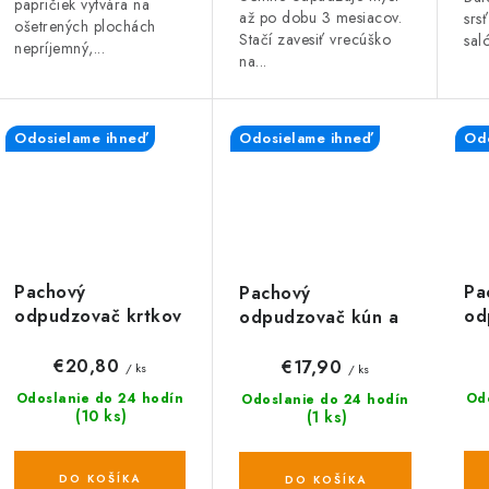
v
v
papričiek vytvára na
až po dobu 3 mesiacov.
srs
ošetrených plochách
Stačí zavesiť vrecúško
saló
nepríjemný,...
na...
Odosielame ihneď
Odosielame ihneď
Odo
Pachový
Pa
Pachový
odpudzovač krtkov
od
odpudzovač kún a
KUNAGONE, set 10
KU
lasic KUNAGONE,
ks
ks
set 6 ks
€20,80
€17,90
/ ks
/ ks
Odoslanie do 24 hodín
Od
Odoslanie do 24 hodín
(10 ks)
(1 ks)
DO KOŠÍKA
DO KOŠÍKA