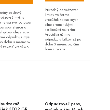
Prírodný odpudzovač
rodný pachový
krtkov vo forme
udzovač myší s
vrecúšok napustených
elne upravenou psou
silne aromatickými
ťou obohatenou o
rastlinnými extraktmi.
alyptový olej a vosk.
Vrecúška účinne
nne odpudzuje myši
odpudzujú krtkov až po
po dobu 3 mesiacov.
dobu 3 mesiacov, čím
čí zavesiť vrecúško
bránia tvorbe...
.
pudzovač
Odpudzovač psov,
čiek STOP GR
mačiek a kún Quick