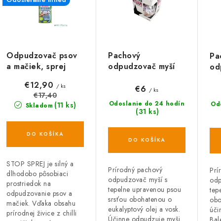
e
p
n
i
s
e
Odpudzovač psov
Pachový
Pa
p
a mačiek, sprej
odpudzovač myší
od
p
800 ml, prírodný
KUNAGONE, 2 ks
la
r
€12,90
/ ks
r
ks
€6
/ ks
€17,40
o
Odoslanie do 24 hodín
Od
(11 ks)
Skladom
o
(31 ks)
d
d
DO KOŠÍKA
u
DO KOŠÍKA
u
k
k
STOP SPREJ je silný a
Prírodný pachový
Prí
dlhodobo pôsobiaci
odpudzovač myší s
odp
t
prostriedok na
tepelne upravenou psou
tep
odpudzovanie psov a
o
srsťou obohatenou o
obo
o
mačiek. Vďaka obsahu
eukalyptový olej a vosk.
úči
prírodnej živice z chilli
Účinne odpudzuje myši
Bal