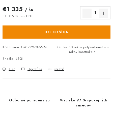
€1 335
/ ks
€1 085,37 bez DPH
Jednotková cena:
DO KOŠÍKA
Kód tovaru:
GA179973-6MM
Záruka
:
10 rokov polykarbonát + 5
rokov konštrukcie
Značka:
LEGI
Tlač
Opýtať sa
Strážiť
Odborné poradenstvo
Viac ako 97 % spokojných
susedov