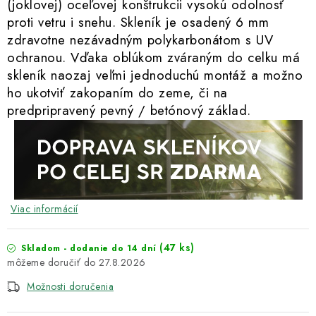
(joklovej) oceľovej konštrukcii vysokú odolnosť
proti vetru i snehu. Skleník je osadený 6 mm
zdravotne nezávadným polykarbonátom s UV
ochranou. Vďaka oblúkom zváraným do celku má
skleník naozaj veľmi jednoduchú montáž a možno
ho ukotviť zakopaním do zeme, či na
predpripravený pevný / betónový základ.
Viac informácií
(47 ks)
Skladom - dodanie do 14 dní
27.8.2026
Možnosti doručenia