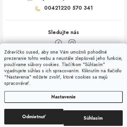
00421220 570 341
Zdravíčko sused, aby sme Vám umožnili pohodlné
Z
prezeranie tohto webu a neustále zlepšovali jeho funkcie,
používame súbory cookies. Tlačítkom "Súhlasím"
á
vyjadrujete súhlas s ich spracovaním. Kliknutím na tlačidlo
O nás
p
"Nastavenia" môžete zvoliť, ktoré cookies sa majú
ä
spracovávať.
Kontakty
Všetko o nákupe
t
História a súčasnosť
Nastavenie
i
Jéža klub
Dokumenty
e
Susedov blog
Doprava a platba
Obchodné podmienky
Pre lepšie susedstvo
Odmietnuť
Súhlasím
Copyright 2026
OD SUSEDA
. Všetky práva vyhradené.
Ako balíme zásielky?
Reklamačný poriadok
Vytvoril Shoptet
Darčekové poukazy