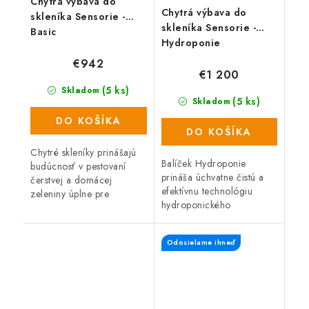
Chytrá výbava do
Chytrá výbava do
skleníka Sensorie -
skleníka Sensorie -
Basic
Hydroponie
€942
€1 200
(5 ks)
Skladom
(5 ks)
Skladom
DO KOŠÍKA
DO KOŠÍKA
Chytré skleníky prinášajú
Balíček Hydroponie
budúcnosť v pestovaní
prináša úchvatne čistú a
čerstvej a domácej
efektívnu technológiu
zeleniny úplne pre
hydroponického
každého. Pomocou
pestovania aj pre úplného
jednoduchej webovej
začiatočníka. Múdra
aplikácie si vyberiete
Odosielame ihneď
výbava v tomto balíčku vie
podmienky na mieru
ovládať ventiláciu,...
pestovaných...