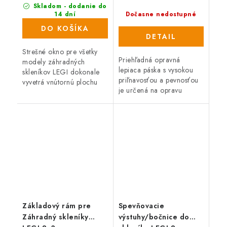
Skladom - dodanie do
14 dní
Dočasne nedostupné
(67 ks)
DO KOŠÍKA
DETAIL
Strešné okno pre všetky
Priehľadná opravná
modely záhradných
lepiaca páska s vysokou
skleníkov LEGI dokonale
priľnavosťou a pevnosťou
vyvetrá vnútornú plochu
je určená na opravu
skleníka. Odporúčaný
plastových a sklenených
počet okien závisí od
povrchov, napríklad výplní
celkovej dĺžky skleníka. K
skleníkov vrátane
oknu je možné...
polykarbonátu. Páska...
Základový rám pre
Spevňovacie
Záhradný skleníky
výstuhy/bočnice do