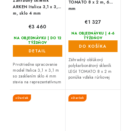
Záhradný skleník
TOMATO 8 x 2 m, 6
ARKEN Italica 3,1 x 3,1
mm
m, sklo 4 mm
€1 327
€3 460
NA OBJEDNÁVKU | 4-6
NA OBJEDNÁVKU | DO 12
TÝŽDŇOV
TÝŽDŇOV
DO KOŠÍKA
DETAIL
Záhradný oblúkový
Prvotriedne spracovanie
polykarbonátový skleník
model Italica 3,1 × 3,1 m
LEGI TOMATO 8 x 2 m
so zasklením sklo 4 mm
ponúka vďaka rúrkovej
stavia na reprezentatívnum
(joklovej) oceľovej
vzhľadem vďaka inštaláciu
konštrukcii vysokú
na podmurovku. Praktické
odolnosť proti vetru i
+Darček
+Darček
posuvné dvere s výškou
snehu. Skleník je osadený
185...
6 mm...