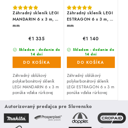
Záhradný skleník LEGI
Záhradný skleník LEGI
MANDARIN 6 x 3 m, 6
ESTRAGON 6 x 3 m, 6
mm
mm
€1 335
€1 140
Skladom - dodanie do
Skladom - dodanie do
14 dní
14 dní
(4 ks)
(27 ks)
DO KOŠÍKA
DO KOŠÍKA
Záhradný oblúkový
Záhradný oblúkový
polykarbonátový skleník
polykarbonátový skleník
LEGI MANDARIN 6 x 3 m
LEGI ESTRAGON 6 x 3 m
ponúka vďaka rúrkovej
ponúka vďaka rúrkovej
(joklovej) oceľovej
(joklovej) oceľovej
konštrukcii vysokú
konštrukcii vysokú
Autorizovaný predajca pre Slovensko
odolnosť proti vetru i
odolnosť proti vetru i
snehu. Skleník je osadený
snehu. Skleník je osadený
6...
6...