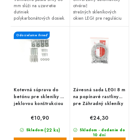
mm slúži na uzavretie
otvárač
dutiniek
strešných skleníkových
polykarbonátových dosiek.
okien LEGI pre reguláciu
Zabraňuje prenikaniu
teploty záhradných
prachu, machu, hmyzu a
skleníkov. Otvárač je
Odosielame ihneď
riasam. Zdvojnásobuje
kompatibilný pre väčšinu
životnosť komôrkového...
záhradných...
Kotevná súprava do
Závesná sada LEGI 8 m
betónu pre skleníky s
na popínavé rastliny
jeklovou konštrukciou
pre Záhradný skleníky
€10,90
€24,30
(22 ks)
Skladom
Skladom - dodanie do
10 dní