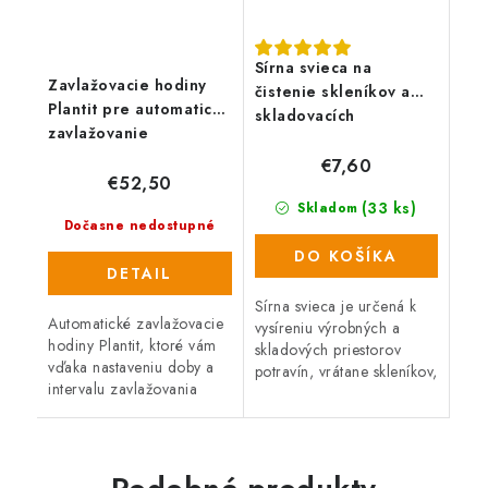
Sírna svieca na
Zavlažovacie hodiny
čistenie skleníkov a
Plantit pre automatické
skladovacích
zavlažovanie
priestorov
€7,60
€52,50
(33 ks)
Skladom
Dočasne nedostupné
DO KOŠÍKA
DETAIL
Sírna svieca je určená k
Automatické zavlažovacie
vysíreniu výrobných a
hodiny Plantit, ktoré vám
skladových priestorov
vďaka nastaveniu doby a
potravín, vrátane skleníkov,
intervalu zavlažovania
vo vinárstve, pivničných
zaistia tú najlepšiu závlahu
priestorov atď.
pre váš skleník. Hodiny je
možné pripojiť ako na...