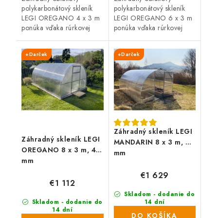
polykarbonátový skleník
polykarbonátový skleník
LEGI OREGANO 4 x 3 m
LEGI OREGANO 6 x 3 m
ponúka vďaka rúrkovej
ponúka vďaka rúrkovej
(joklovej) oceľovej
(joklovej) oceľovej
konštrukcii vysokú
konštrukcii vysokú
+Darček
+Darček
odolnosť proti vetru i
odolnosť proti vetru i
snehu. Skleník je osadený
snehu. Skleník je osadený
4 mm...
6 mm...
Záhradný skleník LEGI
Záhradný skleník LEGI
MANDARIN 8 x 3 m, 6
OREGANO 8 x 3 m, 4
mm
mm
€1 629
€1 112
Skladom - dodanie do
Skladom - dodanie do
14 dní
(5 ks)
14 dní
DO KOŠÍKA
(15 ks)