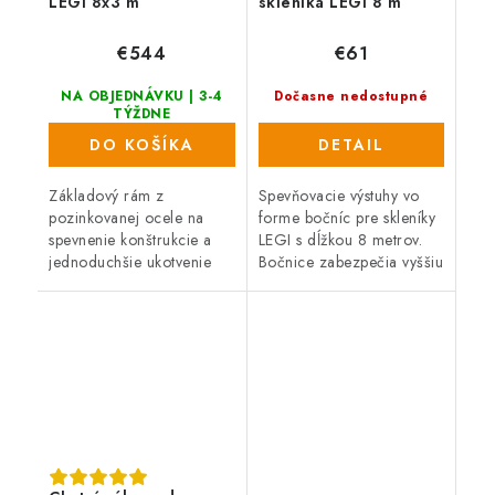
LEGI 8x3 m
skleníka LEGI 8 m
€544
€61
NA OBJEDNÁVKU | 3-4
Dočasne nedostupné
TÝŽDNE
DO KOŠÍKA
DETAIL
Základový rám z
Spevňovacie výstuhy vo
pozinkovanej ocele na
forme bočníc pre skleníky
spevnenie konštrukcie a
LEGI s dĺžkou 8 metrov.
jednoduchšie ukotvenie
Bočnice zabezpečia vyššiu
skleníkov LEGI. Rám slúži
nosnosť a odolnosť
na kotvenie skleníka do
konštrukcie, a to nielen
zeme aj na betónovú
proti zaťaženiu snehom.
podmurovku.
Výstuhy...