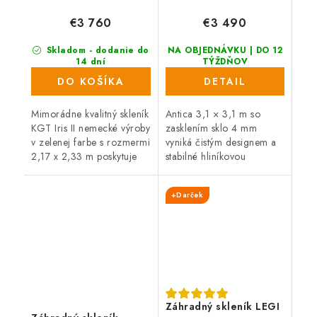
€3 760
€3 490
Skladom - dodanie do
NA OBJEDNÁVKU | DO 12
14 dní
TÝŽDŇOV
DO KOŠÍKA
DETAIL
Mimorádne kvalitný skleník
Antica 3,1 × 3,1 m so
KGT Iris II nemecké výroby
zasklením sklo 4 mm
v zelenej farbe s rozmermi
vyniká čistým designem a
2,17 x 2,33 m poskytuje
stabilné hliníkovou
predĺženú záruku a
konštrukcií. Posuvné dvere
veľkorysý priestor. KTento
(výška 185 cm) a možnosť
+Darček
skleník bol vytvoren, aby...
individuálnej farby RAL
podčiarkujú...
Záhradný skleník LEGI