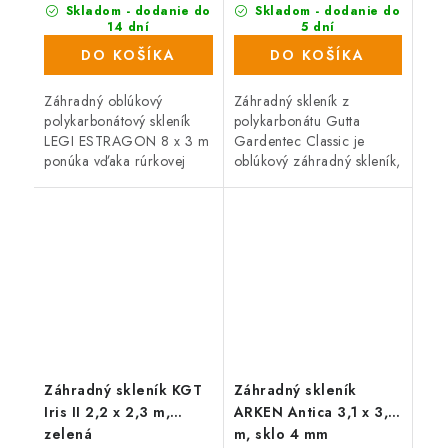
Skladom - dodanie do
Skladom - dodanie do
14 dní
5 dní
(11 ks)
(32 ks)
DO KOŠÍKA
DO KOŠÍKA
Záhradný oblúkový
Záhradný skleník z
polykarbonátový skleník
polykarbonátu Gutta
LEGI ESTRAGON 8 x 3 m
Gardentec Classic je
ponúka vďaka rúrkovej
oblúkový záhradný skleník,
(joklovej) oceľovej
ktorý vďaka zosilnenej
konštrukcii vysokú
pozinkovanej konštrukcii, s
odolnosť proti vetru i
hrúbkou plechu 1 mm,
snehu. Skleník je osadený
zaručuje vysokú...
6...
Záhradný skleník KGT
Záhradný skleník
Iris II 2,2 x 2,3 m,
ARKEN Antica 3,1 x 3,1
zelená
m, sklo 4 mm