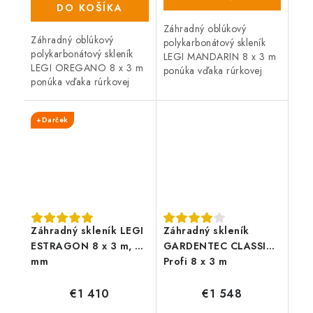
DO KOŠÍKA
Záhradný oblúkový
Záhradný oblúkový
polykarbonátový skleník
polykarbonátový skleník
LEGI MANDARIN 8 x 3 m
LEGI OREGANO 8 x 3 m
ponúka vďaka rúrkovej
ponúka vďaka rúrkovej
(joklovej) oceľovej
(joklovej) oceľovej
konštrukcii vysokú
konštrukcii vysokú
odolnosť proti vetru i
+Darček
odolnosť proti vetru i
snehu. Skleník je osadený
snehu. Skleník je osadený
6...
4 mm...
Záhradný skleník LEGI
Záhradný skleník
ESTRAGON 8 x 3 m, 6
GARDENTEC CLASSIC
mm
Profi 8 x 3 m
€1 410
€1 548