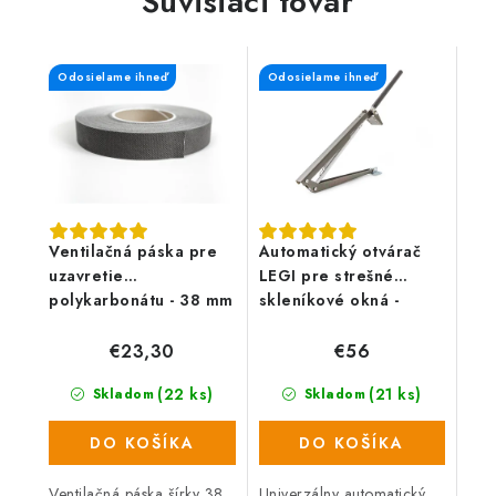
Súvisiaci tovar
Odosielame ihneď
Odosielame ihneď
Ventilačná páska pre
Automatický otvárač
uzavretie
LEGI pre strešné
polykarbonátu - 38 mm
skleníkové okná -
univerzálny
€23,30
€56
(22 ks)
(21 ks)
Skladom
Skladom
DO KOŠÍKA
DO KOŠÍKA
Ventilačná páska šírky 38
Univerzálny automatický