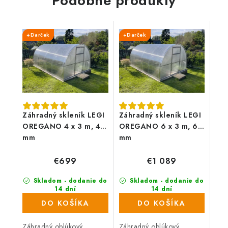
Podobné produkty
+Darček
+Darček
Záhradný skleník LEGI
Záhradný skleník LEGI
OREGANO 4 x 3 m, 4
OREGANO 6 x 3 m, 6
mm
mm
€699
€1 089
Skladom - dodanie do
Skladom - dodanie do
14 dní
14 dní
(37 ks)
(134 ks)
DO KOŠÍKA
DO KOŠÍKA
Záhradný oblúkový
Záhradný oblúkový