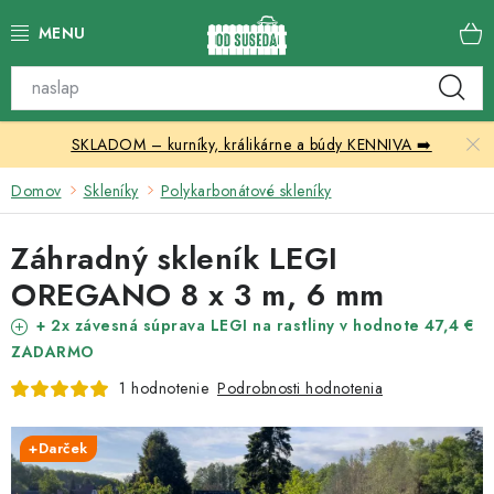
Prejsť
na
obsah
Katalóg produktov
SKLADOM – kurníky, králikárne a búdy KENNIVA ➡️
Skleníky
Domov
Skleníky
Polykarbonátové skleníky
Nábytok
Záhradný skleník LEGI
Chovateľské potreby
OREGANO 8 x 3 m, 6 mm
Prístrešky
+ 2x závesná súprava LEGI na rastliny v hodnote 47,4 €
ZADARMO
Vonkajšia dlažba
Podrobnosti hodnotenia
1 hodnotenie
Kontakty
+Darček