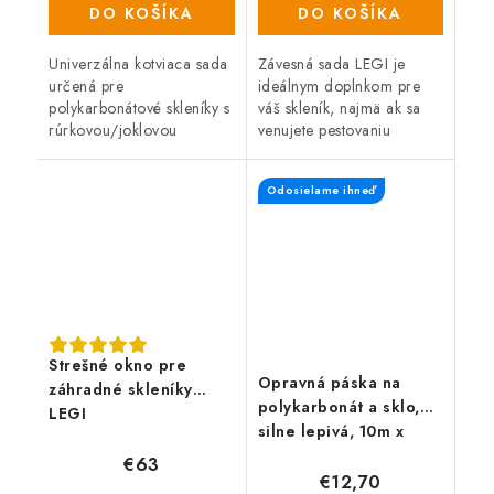
(17 ks)
DO KOŠÍKA
DO KOŠÍKA
Univerzálna kotviaca sada
Závesná sada LEGI je
určená pre
ideálnym doplnkom pre
polykarbonátové skleníky s
váš skleník, najmä ak sa
rúrkovou/joklovou
venujete pestovaniu
konštrukciou. Ide o sadu
paradajok, uhoriek, kvetov
kotviacich prvkov,
a ďalších popínavých
Odosielame ihneď
pomocou ktorých
rastlín. S jej pomocou
jednoducho a rýchlo
môžete tieto...
primontujete...
Strešné okno pre
Opravná páska na
záhradné skleníky
polykarbonát a sklo,
LEGI
silne lepivá, 10m x
50mm
€63
€12,70