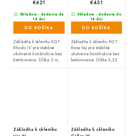
€421
€431
Skladom - dodanie do
Skladom - dodanie do
14 dní
14 dní
DO KOŠÍKA
DO KOŠÍKA
Základňa k skleníku KGT
Základňa k skleníku KGT
Rhodo IV pre stabilné
Rose IIaj pre stabilné
ukotvenie konštrukcie bez
ukotvenie konštrukcie bez
betónovania. Dĺžka 3 m,
betónovania. Dĺžka 3,23
Šírka 2,27 m, Materiál
m, Šírka 2,33 m, Materiál
hliník. Kompatibilné s
hliník. Kompatibilné s
radom KGT Rhodo.
radom KGT Rose.
Základňa k skleníku
Základňa k skleníku
Iris III
Callas III