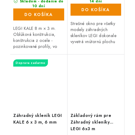
Skladom - dodanie do
14 dní
(67 ks)
10 dní
DO KOŠÍKA
(30 ks)
DO KOŠÍKA
Strešné okno pre všetky
LEGI KALE 8 m × 3 m.
modely záhradných
Oblúková konštrukcia,
skleníkov LEGI dokonale
konštrukcia z ocele -
vyvetrá vnútornú plochu
pozinkované profily, vo
skleníka. Odporúčaný
farbe strieborná. Zasklenie
počet okien závisí od
tvorí komôrkový
celkovej dĺžky skleníka. K
Doprava zadarmo
polykarbonát hrúbky 4
oknu je možné...
mm. Rozstup oblúkov...
Záhradný skleník LEGI
Základový rám pre
KALE 6 x 3 m, 6 mm
Záhradný skleníky
LEGI 6x3 m