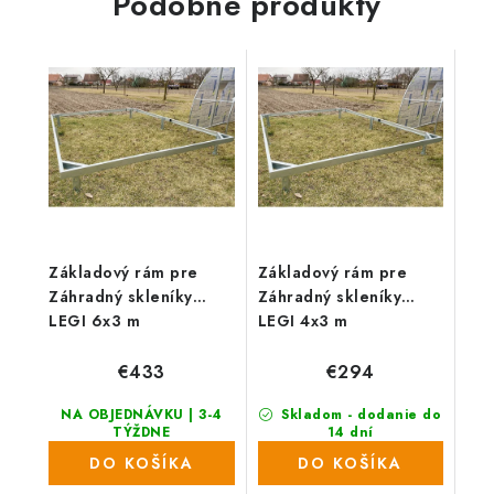
Podobné produkty
6...
6...
Základový rám pre
Základový rám pre
Záhradný skleníky
Záhradný skleníky
LEGI 6x3 m
LEGI 4x3 m
€433
€294
NA OBJEDNÁVKU | 3-4
Skladom - dodanie do
TÝŽDNE
14 dní
(6 ks)
DO KOŠÍKA
DO KOŠÍKA