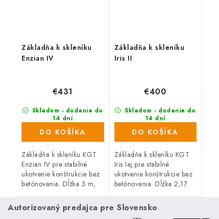
Základňa k skleníku
Základňa k skleníku
Enzian IV
Iris II
€431
€400
Skladom - dodanie do
Skladom - dodanie do
14 dní
14 dní
DO KOŠÍKA
DO KOŠÍKA
Základňa k skleníku KGT
Základňa k skleníku KGT
Enzian IV pre stabilné
Iris Iaj pre stabilné
ukotvenie konštrukcie bez
ukotvenie konštrukcie bez
betónovania. Dĺžka 3 m,
betónovania. Dĺžka 2,17
Šírka 2,67 m, Materiál
m, Šírka 2,33 m, Materiál
hliník. Kompatibilné s
hliník. Kompatibilné s
Autorizovaný predajca pre Slovensko
radom KGT Enzian.
radom KGT Iris.