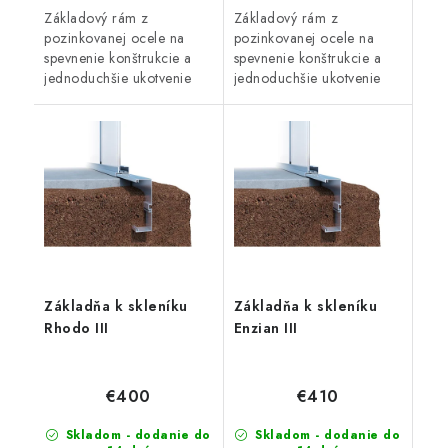
Základový rám z
Základový rám z
pozinkovanej ocele na
pozinkovanej ocele na
spevnenie konštrukcie a
spevnenie konštrukcie a
jednoduchšie ukotvenie
jednoduchšie ukotvenie
skleníkov LEGI. Rám slúži
skleníkov LEGI. Rám slúži
na kotvenie skleníka do
na kotvenie skleníka do
zeme aj na betónovú
zeme aj na betónovú
podmurovku.
podmurovku.
Základňa k skleníku
Základňa k skleníku
Rhodo III
Enzian III
€400
€410
Skladom - dodanie do
Skladom - dodanie do