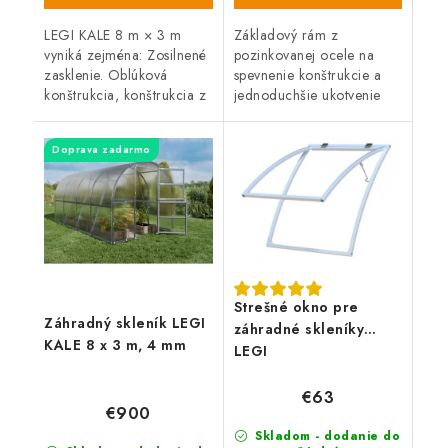
LEGI KALE 8 m × 3 m
Základový rám z
vyniká zejména: Zosilnené
pozinkovanej ocele na
zasklenie. Oblúková
spevnenie konštrukcie a
konštrukcia, konštrukcia z
jednoduchšie ukotvenie
ocele - pozinkované
skleníkov LEGI. Rám slúži
profily, vo farbe
na kotvenie skleníka do
Doprava zadarmo
strieborná. Zasklenie tvorí
zeme aj na betónovú
komôrkový...
podmurovku.
Strešné okno pre
Záhradný skleník LEGI
záhradné skleníky
KALE 8 x 3 m, 4 mm
LEGI
€63
€900
Skladom - dodanie do