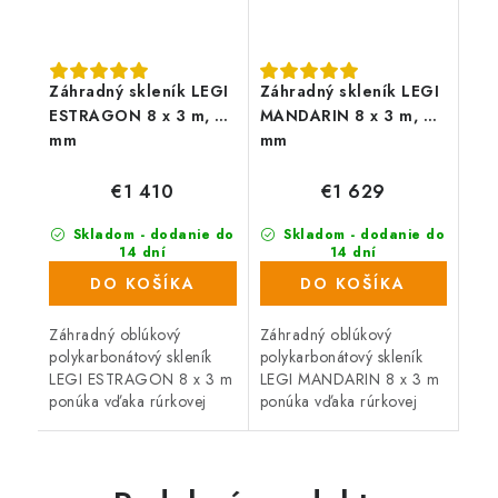
Záhradný skleník LEGI
Záhradný skleník LEGI
ESTRAGON 8 x 3 m, 6
MANDARIN 8 x 3 m, 6
mm
mm
€1 410
€1 629
Skladom - dodanie do
Skladom - dodanie do
14 dní
14 dní
(11 ks)
(5 ks)
DO KOŠÍKA
DO KOŠÍKA
Záhradný oblúkový
Záhradný oblúkový
polykarbonátový skleník
polykarbonátový skleník
LEGI ESTRAGON 8 x 3 m
LEGI MANDARIN 8 x 3 m
ponúka vďaka rúrkovej
ponúka vďaka rúrkovej
(joklovej) oceľovej
(joklovej) oceľovej
konštrukcii vysokú
konštrukcii vysokú
odolnosť proti vetru i
odolnosť proti vetru i
snehu. Skleník je osadený
snehu. Skleník je osadený