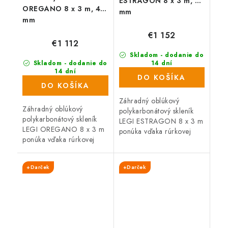
ESTRAGON 8 x 3 m, 4
OREGANO 8 x 3 m, 4
mm
mm
€1 152
€1 112
Skladom - dodanie do
Skladom - dodanie do
14 dní
(8 ks)
14 dní
DO KOŠÍKA
(15 ks)
DO KOŠÍKA
Záhradný oblúkový
Záhradný oblúkový
polykarbonátový skleník
polykarbonátový skleník
LEGI ESTRAGON 8 x 3 m
LEGI OREGANO 8 x 3 m
ponúka vďaka rúrkovej
ponúka vďaka rúrkovej
(joklovej) oceľovej
(joklovej) oceľovej
konštrukcii vysokú
konštrukcii vysokú
odolnosť proti vetru i
+Darček
+Darček
odolnosť proti vetru i
snehu. Skleník je osadený
snehu. Skleník je osadený
4...
4 mm...