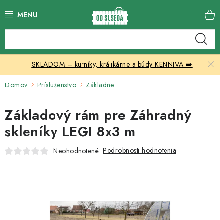
Prejsť
na
obsah
Katalóg produktov
SKLADOM – kurníky, králikárne a búdy KENNIVA ➡️
Skleníky
Domov
Príslušenstvo
Základne
Nábytok
Základový rám pre Záhradný
Chovateľské potreby
skleníky LEGI 8x3 m
Prístrešky
Podrobnosti hodnotenia
Neohodnotené
Vonkajšia dlažba
Kontakty