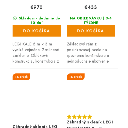
€970
€433
Skladom - dodanie do
NA OBJEDNÁVKU | 3-4
10 dní
TÝŽDNE
(25 ks)
DO KOŠÍKA
DO KOŠÍKA
LEGI KALE 6 m × 3 m
Základový rám z
vyniká zejména: Zosilnené
pozinkovanej ocele na
zasklenie. Oblúková
spevnenie konštrukcie a
konštrukcia, konštrukcia z
jednoduchšie ukotvenie
ocele - pozinkované
skleníkov LEGI. Rám slúži
profily, vo farbe
na kotvenie skleníka do
+Darček
+Darček
strieborná. Zasklenie tvorí
zeme aj na betónovú
komôrkový...
podmurovku.
Záhradný skleník LEGI
Záhradný skleník LEGI