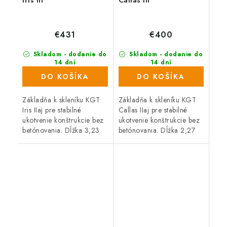
€431
€400
Skladom - dodanie do
Skladom - dodanie do
14 dní
14 dní
DO KOŠÍKA
DO KOŠÍKA
Základňa k skleníku KGT
Základňa k skleníku KGT
Iris IIaj pre stabilné
Callas IIaj pre stabilné
ukotvenie konštrukcie bez
ukotvenie konštrukcie bez
betónovania. Dĺžka 3,23
betónovania. Dĺžka 2,27
m, Šírka 2,33 m, Materiál
m, Šírka 2,27 m, Materiál
hliník. Kompatibilné s
hliník. Kompatibilné s
radom KGT Iris.
radom KGT Callas.