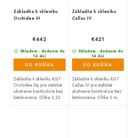
Základňa k skleníku
Základňa k skleníku
Orchidee III
Callas IV
€442
€421
Skladom - dodanie do
Skladom - dodanie do
14 dní
14 dní
DO KOŠÍKA
DO KOŠÍKA
Základňa k skleníku KGT
Základňa k skleníku KGT
Orchidee IIaj pre stabilné
Callas IV pre stabilné
ukotvenie konštrukcie bez
ukotvenie konštrukcie bez
betónovania. Dĺžka 3,23
betónovania. Dĺžka 3 m,
m, Šírka 2,97 m, Materiál
Šírka 2,27 m, Materiál
hliník. Kompatibilné s
hliník. Kompatibilné s
radom KGT Orchidee.
radom KGT Callas.