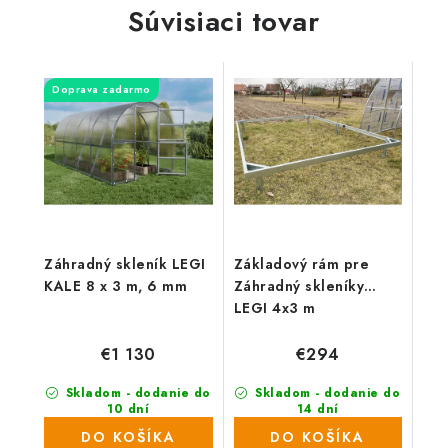
Súvisiaci tovar
Doprava zadarmo
Záhradný skleník LEGI
Základový rám pre
KALE 8 x 3 m, 6 mm
Záhradný skleníky
LEGI 4x3 m
€1 130
€294
Skladom - dodanie do
Skladom - dodanie do
10 dní
14 dní
(37 ks)
(6 ks)
DO KOŠÍKA
DO KOŠÍKA