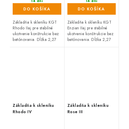
14 dní
14 dní
DO KOŠÍKA
DO KOŠÍKA
Základňa k skleníku KGT
Základňa k skleníku KGT
Rhodo IIaj pre stabilné
Enzian IIaj pre stabilné
ukotvenie konštrukcie bez
ukotvenie konštrukcie bez
betónovania. Dĺžka 2,27
betónovania. Dĺžka 2,27
m, Šírka 2,27 m, Materiál
m, Šírka 2,67 m, Materiál
hliník. Kompatibilné s
hliník. Kompatibilné s
radom KGT Rhodo.
radom KGT Enzian.
Základňa k skleníku
Základňa k skleníku
Rhodo IV
Rose III