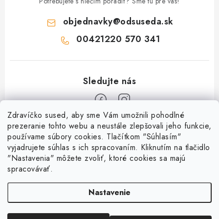
Potrebujete s niečím poradiť? Sme tu pre vás!
objednavky
@
odsuseda.sk
00421220 570 341
Zdravíčko sused, aby sme Vám umožnili pohodlné
Z
prezeranie tohto webu a neustále zlepšovali jeho funkcie,
používame súbory cookies. Tlačítkom "Súhlasím"
á
vyjadrujete súhlas s ich spracovaním. Kliknutím na tlačidlo
O nás
p
"Nastavenia" môžete zvoliť, ktoré cookies sa majú
ä
spracovávať.
Kontakty
Všetko o nákupe
t
História a súčasnosť
Nastavenie
i
Jéža klub
Dokumenty
e
Susedov blog
Doprava a platba
Obchodné podmienky