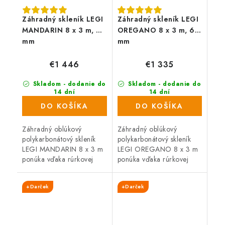
Záhradný skleník LEGI
Záhradný skleník LEGI
MANDARIN 8 x 3 m, 4
OREGANO 8 x 3 m, 6
mm
mm
€1 446
€1 335
Skladom - dodanie do
Skladom - dodanie do
14 dní
14 dní
(5 ks)
(47 ks)
DO KOŠÍKA
DO KOŠÍKA
Záhradný oblúkový
Záhradný oblúkový
polykarbonátový skleník
polykarbonátový skleník
LEGI MANDARIN 8 x 3 m
LEGI OREGANO 8 x 3 m
ponúka vďaka rúrkovej
ponúka vďaka rúrkovej
(joklovej) oceľovej
(joklovej) oceľovej
konštrukcii vysokú
konštrukcii vysokú
+Darček
+Darček
odolnosť proti vetru i
odolnosť proti vetru i
snehu. Skleník je osadený
snehu. Skleník je osadený
4...
6 mm...