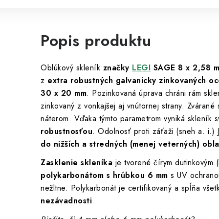
Popis produktu
Oblúkový skleník
značky
LEGI
SAGE 8 x 2,58 
z
extra robustných galvanicky zinkovaných oce
30 x 20 mm
. Pozinkovaná úprava chráni rám sklení
zinkovaný z vonkajšej aj vnútornej strany. Zvárané
náterom. Vďaka týmto parametrom vyniká skleník 
robustnosťou
. Odolnosť proti záťaži (sneh a. i.)
do nižších a stredných (menej veterných) obla
Zasklenie skleníka
je tvorené čírym dutinkovým 
polykarbonátom s hrúbkou 6 mm
s UV ochranou
nežltne. Polykarbonát je certifikovaný a spĺňa vš
nezávadnosti
.