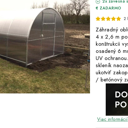
2x závesná s
€ ZADARMO
2 
Záhradný obl
4 x 2,6 m pon
konštrukcii v
osadený 6 m
UV ochranou
skleník naoz
ukotviť zako
/ betónový z
Viac informácií