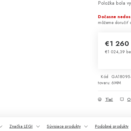
Položka bola 
Dočasne nedos
€1 26
€1 024,39 b
Jednotková 
Kód
GA18095
tovaru:
6MM
Tlač
O
Značka LEGI
Súvisiace produkty
Podobné produkty