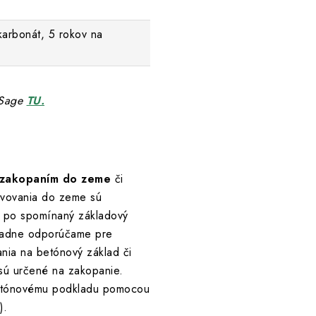
karbonát, 5 rokov na
I Sage
TU.
zakopaním do zeme
či
tvovania do zeme sú
ž po spomínaný základový
ípadne odporúčame pre
nia na betónový základ či
 sú určené na zakopanie.
 betónovému podkladu pomocou
).