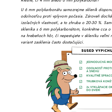
Riešite, či 4 mm alebo 6 mm polykarbonát?
U 6 mm polykarbonátu samozrejme skleník disponu
odolnosťou proti vplyvom počasia. Zároveň dochád
izolačných vlastností, a to zhruba o 20-30 %. Sam
skleníka s 6 mm polykarbonátom, konkrétne cca o 
na hrebeňoch hôr, či nepestujete v skleníku veľmi 
variant zasklenia často dostačujúci.