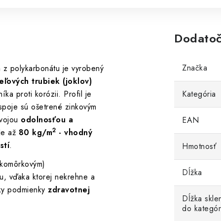
Dodatoč
Značka
m
z polykarbonátu je vyrobený
ľových trubiek (joklov)
ka proti korózii. Profil je
Kategória
 spoje sú ošetrené zinkovým
svojou
odolnosťou a
EAN
2
 Je až
80 kg/m
- vhodný
stí
.
Hmotnosť
(komôrkovým)
Dĺžka
, vďaka ktorej nekrehne a
etky podmienky
zdravotnej
Dĺžka skle
do kategór