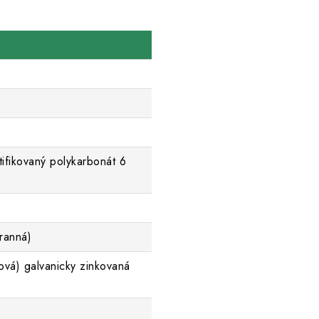
tifikovaný polykarbonát 6
ranná)
ová) galvanicky zinkovaná