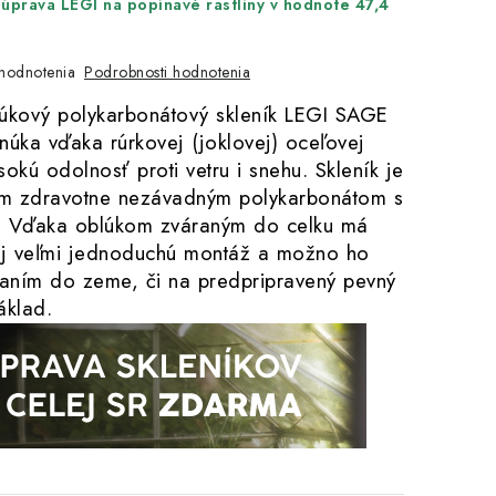
úprava LEGI na popínavé rastliny v hodnote 47,4
Podrobnosti hodnotenia
hodnotenia
úkový polykarbonátový skleník LEGI SAGE
úka vďaka rúrkovej (joklovej) oceľovej
ysokú odolnosť proti vetru i snehu. Skleník je
m zdravotne nezávadným polykarbonátom s
. Vďaka oblúkom zváraným do celku má
aj veľmi jednoduchú montáž a možno ho
paním do zeme, či na predpripravený pevný
áklad.