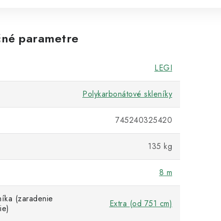
né parametre
LEGI
Polykarbonátové skleníky
745240325420
135 kg
8 m
níka (zaradenie
Extra (od 751 cm)
ie)