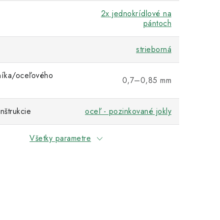
2x jednokrídlové na
pántoch
strieborná
níka/oceľového
0,7–0,85 mm
nštrukcie
oceľ - pozinkované jokly
Všetky parametre