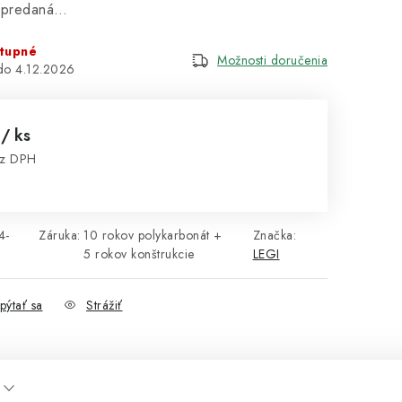
vypredaná…
tupné
Možnosti doručenia
4.12.2026
0
/ ks
ez DPH
cena:
4-
Záruka
:
10 rokov polykarbonát +
Značka:
5 rokov konštrukcie
LEGI
pýtať sa
Strážiť