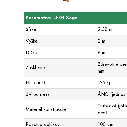
Parametre: LEGI Sage
Šírka
2,58 m
Výška
2 m
Dĺžka
8 m
Zdravotne cer
Zasklenie
mm
Hmotnosť
125 kg
UV ochrana
ÁNO (jednost
Trubková (jokl
Materiál konštrukcie
oceľ
Rozstup oblúkov
100 cm