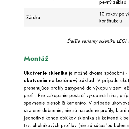
pevný základ
10 rokov poly
Záruka
konštrukciu
Ďalšie varianty skleníku LEG
Montáž
Ukotvenie skleníka
je možné dvoma spôsobmi -
ukotvením na betónový základ
. V prípade uko
presahujúce profily zasypané do výkopu v zemi a
profil. Pre zakopanie postačí vykopaná hlina, pr
spevnenie piesok či kamenivo. V prípade ukotvova
stratené debnenie, nie sú nasadené profily, ktoré
Jednotlivé konce oblúkov skleníka sú kotvené k
tzv. uholníkových profilov (nie sú súčasťou balenia