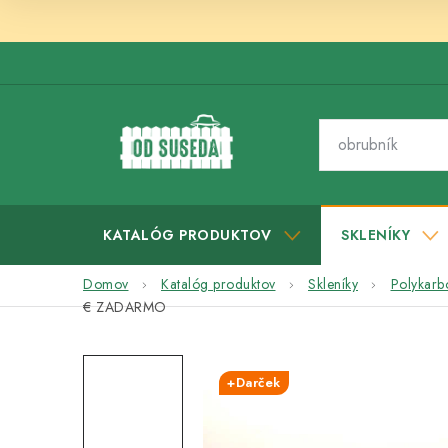
Prejsť
na
obsah
KATALÓG PRODUKTOV
SKLENÍKY
Domov
Katalóg produktov
Skleníky
Polykarb
€ ZADARMO
+Darček