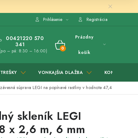
Prihlásenie
Registrácia
Prázdny
00421220 570
341
NÁKUPNÝ
(po – pá: 8:30 – 16:00)
košík
KOŠÍK
STREŠKY
VONKAJŠIA DLAŽBA
KONTAKTY
závesná súprava LEGI na popínavé rastliny v hodnote 47,4
ný skleník LEGI
8 x 2,6 m, 6 mm