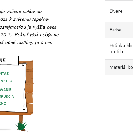
Dvere
je väčšou celkovou
za k zvýšeniu tepelne-
ozrejmosťou je vyššia cena
Farba
20 %. Pokiaľ však nebývate
náročné rastliny, je 6 mm
Hrúbka hli
profilu
Materiál ko