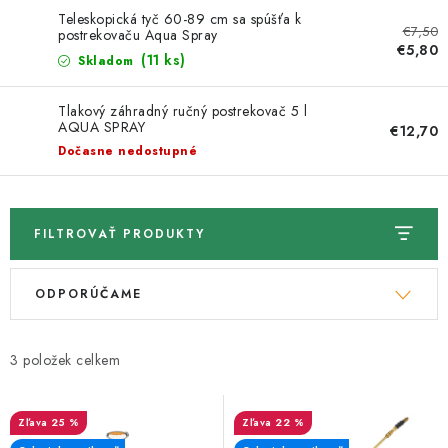
Kachle
Teleskopická tyč 60-89 cm sa spúšťa k
€7,50
postrekovaču Aqua Spray
€5,80
(11 ks)
Skladom
Tlakový záhradný ručný postrekovač 5 l
AQUA SPRAY
€12,70
Dočasne nedostupné
FILTROVAŤ PRODUKTY
V
R
ODPORÚČAME
ý
a
p
d
i
e
3
s
n
p
i
25 %
22 %