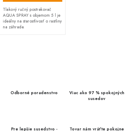
Tlakový ručný postrekovač
AQUA SPRAY s objemom 5 l je
ideálny na starostlivosť o rastliny
na záhrade.
O
v
l
á
d
a
Odborné poradenstvo
Viac ako 97 % spokojných
c
susedov
i
e
p
r
Pre lepšie susedstvo -
Tovar nám vráťte pokojne