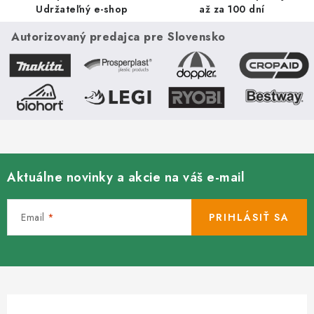
v
Udržateľný e-shop
až za 100 dní
k
Autorizovaný predajca pre Slovensko
y
v
ý
p
i
s
u
Aktuálne novinky a akcie na váš e-mail
Email
PRIHLÁSIŤ SA