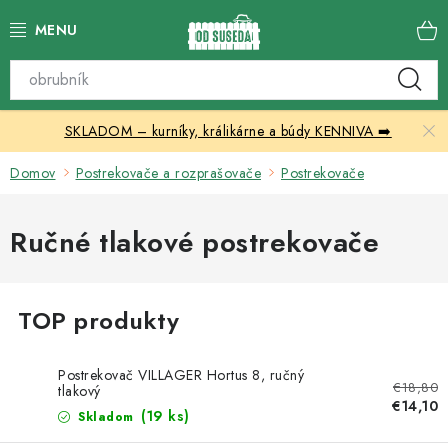
Prejsť
na
obsah
Katalóg produktov
SKLADOM – kurníky, králikárne a búdy KENNIVA ➡️
Skleníky
Domov
Postrekovače a rozprašovače
Postrekovače
Nábytok
Ručné tlakové postrekovače
Chovateľské potreby
Prístrešky
Vonkajšia dlažba
Postrekovač VILLAGER Hortus 8, ručný
€18,80
tlakový
Kontakty
€14,10
(19 ks)
Skladom