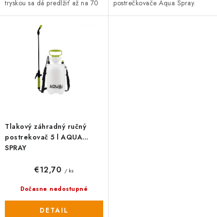
tryskou sa dá predĺžiť až na 70
postrečkovače Aqua Spray.
cm. Pracuje s maximálnym
tlakom 4 bary. Pre lepšiu
manipuláciu...
Tlakový záhradný ručný
postrekovač 5 l AQUA
SPRAY
€12,70
/ ks
Dočasne nedostupné
DETAIL