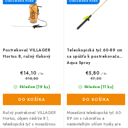
r
e
Odosielame ihneď
Odosielame ihneď
o
p
d
r
u
o
k
d
t
u
o
k
Postrekovač VILLAGER
Teleskopická tyč 60-89 cm
v
t
Hortus 8, ručný tlakový
sa spúšťa k postrekovaču
o
Aqua Spray
v
€14,10
€5,80
/ ks
/ ks
€18,80
€7,50
(19 ks)
(11 ks)
Skladom
Skladom
DO KOŠÍKA
DO KOŠÍKA
Ručný postrekovač VILLAGER
Mosadzná teleskopická tyč 60-
Hortus, objem nádrže 8 l,
89 cm s rukoväťou a
teleskopická tyč s mosadznou
nastaviteľným uhlom trysky pre