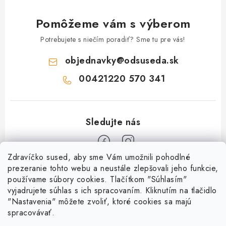
Pomôžeme vám s výberom
Potrebujete s niečím poradiť? Sme tu pre vás!
objednavky
@
odsuseda.sk
00421220 570 341
Zdravíčko sused, aby sme Vám umožnili pohodlné
Z
prezeranie tohto webu a neustále zlepšovali jeho funkcie,
používame súbory cookies. Tlačítkom "Súhlasím"
á
vyjadrujete súhlas s ich spracovaním. Kliknutím na tlačidlo
O nás
p
"Nastavenia" môžete zvoliť, ktoré cookies sa majú
ä
spracovávať.
Kontakty
Všetko o nákupe