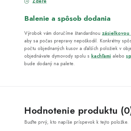
Zdere
Balenie a spôsob dodania
Výrobok vám doručíme štandardnou
zásielkovou
aby sa počas prepravy nepoškodil. Konkrétny spôs
počtu objednaných kusov a ďalších položiek v obj
objednávate dymovody spolu s
kachľami
alebo
s
bude dodaný na palete.
Hodnotenie produktu (0
Buďte prvý, kto napíše príspevok k tejto položke.