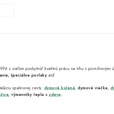
u 1996 s cieľom poskytnúť kvalitnú prácu na trhu s povrchovými
anie, špeciálne povlaky
atď.
aláciu spalinovej cesty:
dymové kolená
,
dymové viečka
,
d
užice
,
výmenníky tepla
a
zdere
.