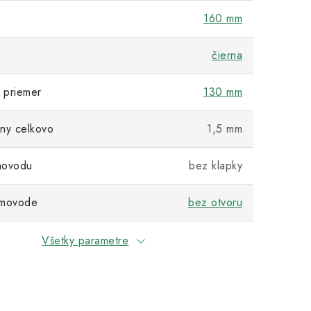
160 mm
čierna
 priemer
130 mm
ny celkovo
1,5 mm
movodu
bez klapky
ymovode
bez otvoru
Všetky parametre