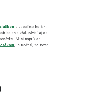
 službou
a zabalíme ho tak,
ob balenia však závisí aj od
ednávke. Ak si napríklad
porákom
, je možné, že tovar
)