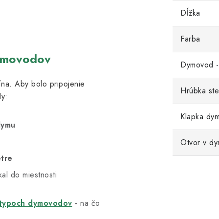
Dĺžka
Farba
ymovodov
Dymovod -
na. Aby bolo pripojenie
Hrúbka ste
y:
Klapka dy
dymu
Otvor v d
etre
al do miestnosti
typoch dymovodov
- na čo