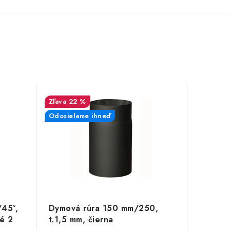
22 %
Odosielame ihneď
45°,
Dymová rúra 150 mm/250,
né 2
t.1,5 mm, čierna