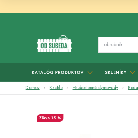
Prejsť
na
obsah
KATALÓG PRODUKTOV
SKLENÍKY
Domov
Kachle
Hrubostenné dymovody
Redu
15 %