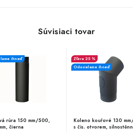
Súvisiaci tovar
lame ihneď
25 %
Odosielame ihneď
vá rúra 150 mm/500,
Koleno kouřové 130 mm/
 mm, čierna
s čis. otvorem, silnostěn