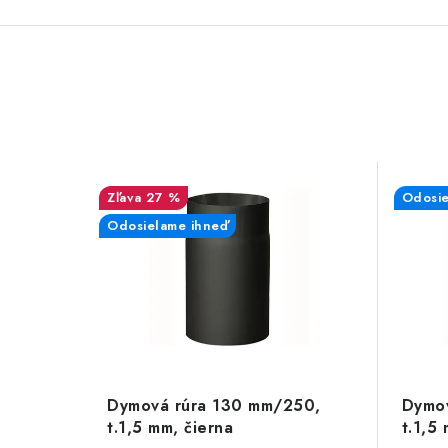
27 %
Odosie
Odosielame ihneď
Dymová rúra 130 mm/250,
Dymo
t.1,5 mm, čierna
t.1,5