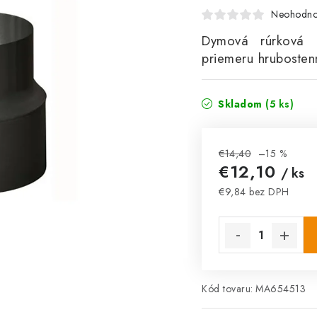
Neohodno
Dymová rúrková 
priemeru hruboste
Skladom
(5 ks)
€14,40
–15 %
€12,10
/ ks
€9,84 bez DPH
Jednotková cena:
Kód tovaru:
MA654513