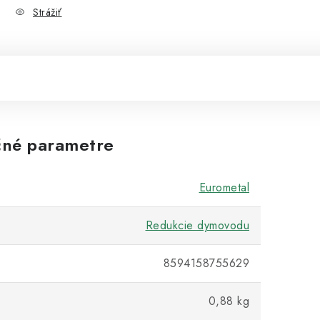
Strážiť
né parametre
Eurometal
Redukcie dymovodu
8594158755629
0,88 kg