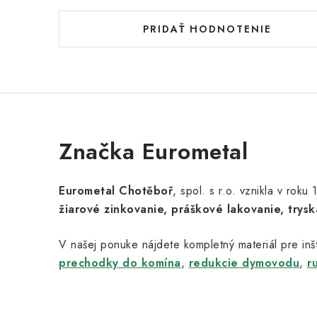
PRIDAŤ HODNOTENIE
Značka Eurometal
Eurometal Chotěboř
, spol. s r.o. vznikla v rok
žiarové zinkovanie, práškové lakovanie, trysk
V našej ponuke nájdete kompletný materiál pre inšt
prechodky do komína
,
redukcie dymovodu
,
r