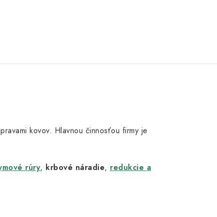
 úpravami kovov. Hlavnou činnosťou firmy je
ymové rúry
,
krbové náradie
,
redukcie
a