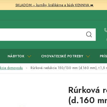
SKLADOM – kurníky, králikárne a búdy KENNIVA ➡️
NÁBYTOK
CHOVATEĽSKÉ POTREBY
PRÍ
kcie dymovodu
Rúrková redukcia 150/130 mm (d.160 mm), t.1,5 
Rúrková 
(d.160 mm