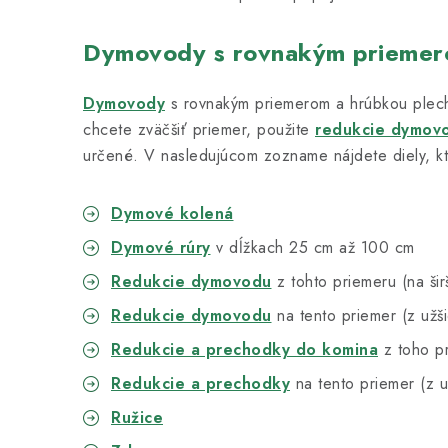
Dymovody s rovnakým prieme
Dymovody
s rovnakým priemerom a hrúbkou plec
chcete zväčšiť priemer, použite
redukcie dymov
určené. V nasledujúcom zozname nájdete diely, kt
Dymové kolená
Dymové rúry
v dĺžkach 25 cm až 100 cm
Redukcie dymovodu
z tohto priemeru (na šir
Redukcie dymovodu
na tento priemer (z užš
Redukcie a prechodky do komina
z toho p
Redukcie a prechodky
na tento priemer (z u
Ružice