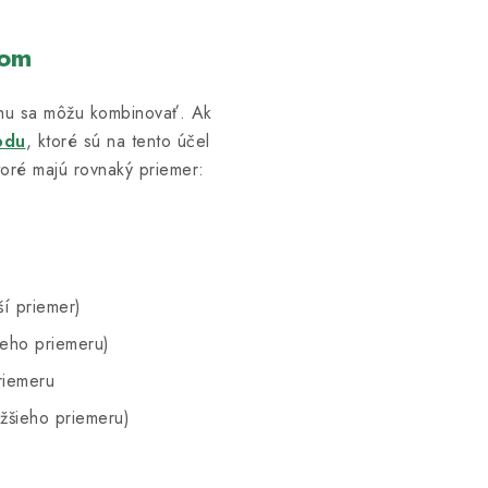
rom
hu sa môžu kombinovať. Ak
odu
, ktoré sú na tento účel
oré majú rovnaký priemer:
ší priemer)
ieho priemeru)
riemeru
žšieho priemeru)