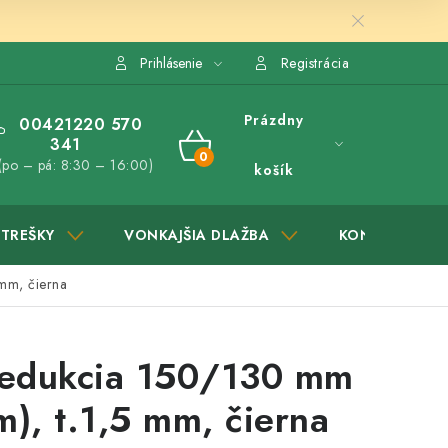
Prihlásenie
Registrácia
Prázdny
00421220 570
341
NÁKUPNÝ
(po – pá: 8:30 – 16:00)
košík
KOŠÍK
STREŠKY
VONKAJŠIA DLAŽBA
KONTAKTY
mm, čierna
redukcia 150/130 mm
), t.1,5 mm, čierna