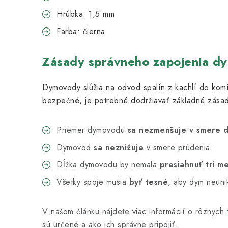
Hrúbka: 1,5 mm
Farba: čierna
Zásady správneho zapojenia d
Dymovody slúžia na odvod spalín z kachlí do komí
bezpečné, je potrebné dodržiavať základné zásad
Priemer dymovodu
sa nezmenšuje v smere 
Dymovod
sa neznižuje
v smere prúdenia
Dĺžka dymovodu by nemala
presiahnuť tri m
Všetky spoje musia
byť tesné
, aby dym neunik
V našom článku nájdete viac informácií o rôznych
sú určené a ako ich správne pripojiť.