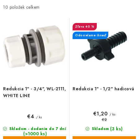
i
e
10
s
n
p
i
40 %
r
e
Odosielame ihneď
o
p
d
r
u
o
k
d
t
u
o
k
Redukcia 1" - 3/4", WL-2111,
Redukcia 1" - 1/2" hadicová
v
t
WHITE LINE
o
v
€1,20
/ ks
€4
/ ks
€2
(3 ks)
Skladom - dodanie do 7 dní
Skladom
(>1000 ks)