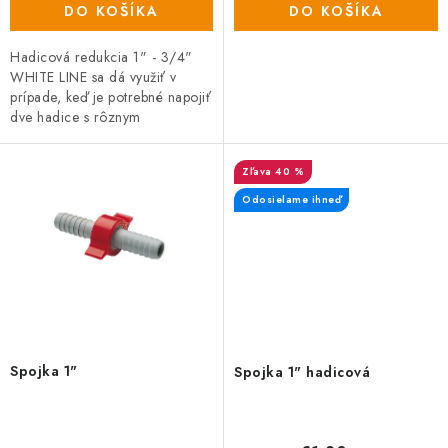
DO KOŠÍKA
DO KOŠÍKA
Hadicová redukcia 1" - 3/4"
WHITE LINE sa dá využiť v
prípade, keď je potrebné napojiť
dve hadice s rôznym
priemerom.
40 %
Odosielame ihneď
Spojka 1"
Spojka 1" hadicová