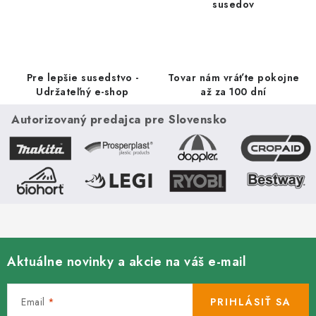
c
susedov
i
e
p
r
Pre lepšie susedstvo -
Tovar nám vráťte pokojne
v
Udržateľný e-shop
až za 100 dní
k
Autorizovaný predajca pre Slovensko
y
v
ý
p
i
s
u
Aktuálne novinky a akcie na váš e-mail
Email
PRIHLÁSIŤ SA