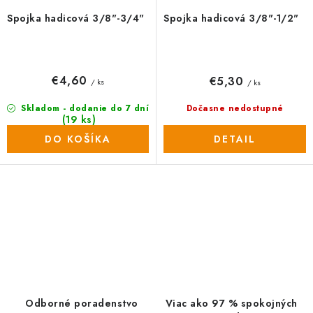
Spojka hadicová 3/8"-3/4"
Spojka hadicová 3/8"-1/2"
€4,60
€5,30
/ ks
/ ks
Skladom - dodanie do 7 dní
Dočasne nedostupné
(19 ks)
DO KOŠÍKA
DETAIL
O
v
l
á
d
a
Odborné poradenstvo
Viac ako 97 % spokojných