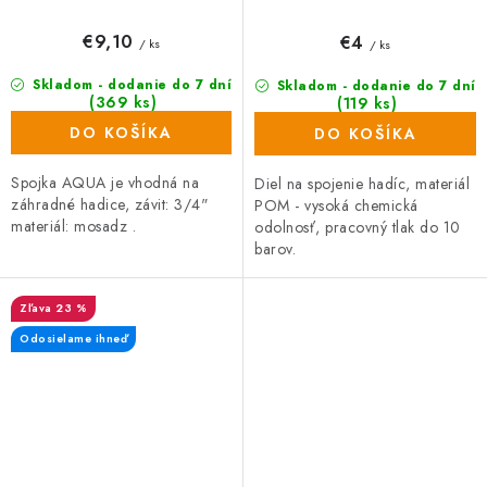
€9,10
€4
/ ks
/ ks
Skladom - dodanie do 7 dní
Skladom - dodanie do 7 dní
(369 ks)
(119 ks)
DO KOŠÍKA
DO KOŠÍKA
Spojka AQUA je vhodná na
Diel na spojenie hadíc, materiál
záhradné hadice, závit: 3/4"
POM - vysoká chemická
materiál: mosadz .
odolnosť, pracovný tlak do 10
barov.
23 %
Odosielame ihneď