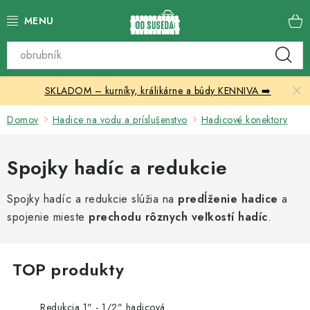
Prejsť
na
obsah
Katalóg produktov
SKLADOM – kurníky, králikárne a búdy KENNIVA ➡️
Skleníky
Domov
Hadice na vodu a príslušenstvo
Hadicové konektory
Nábytok
Spojky hadíc a redukcie
Chovateľské potreby
Spojky hadíc a redukcie slúžia na
predĺženie hadice
a
Prístrešky
spojenie mieste
prechodu rôznych veľkostí hadíc
.
Vonkajšia dlažba
Kontakty
Redukcia 1" - 1/2" hadicová