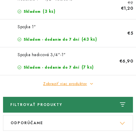
Kachle
€2
€1,20
(3 ks)
Skladom
Spojka 1"
€5
(43 ks)
Skladom - dodanie do 7 dní
Spojka hadicová 3/4"-1"
€6,90
(7 ks)
Skladom - dodanie do 7 dní
Zobraziť viac produktov
FILTROVAŤ PRODUKTY
V
R
ODPORÚČAME
ý
a
p
d