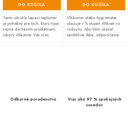
DO KOŠÍKA
DO KOŠÍKA
Tento okrúhly lepiaci teplomer
Vlhkomer alebo hygrometer
je potrebný pre tých, ktorý trpia
ukazuje v % stupeň vlhkosti vo
najmä dýchacími problémami.
vzduchu. Aby Vám ukázal
Izbový vlhkomer Vás včas
spoľahlivé dáta, odporúčame
upozorní na zmenu vlhkosti
raz ročne jeho nastavenie.
vzduchu a tým aj na možné...
O
v
l
á
d
a
Odborné poradenstvo
Viac ako 97 % spokojných
c
susedov
i
e
p