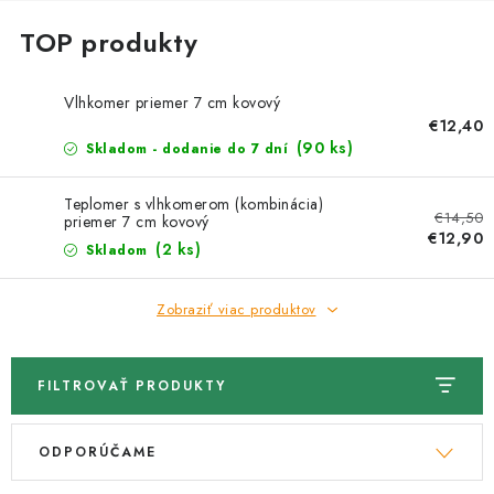
Kachle
Vlhkomer priemer 7 cm kovový
€12,40
(90 ks)
Skladom - dodanie do 7 dní
Teplomer s vlhkomerom (kombinácia)
€14,50
priemer 7 cm kovový
€12,90
(2 ks)
Skladom
Zobraziť viac produktov
FILTROVAŤ PRODUKTY
V
R
ODPORÚČAME
ý
a