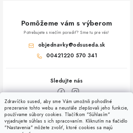
Pomôžeme vám s výberom
Potrebujete s niečím poradiť? Sme tu pre vás!
objednavky
@
odsuseda.sk
00421220 570 341
Zdravíčko sused, aby sme Vám umožnili pohodlné
Z
prezeranie tohto webu a neustále zlepšovali jeho funkcie,
používame súbory cookies. Tlačítkom "Súhlasím"
á
vyjadrujete súhlas s ich spracovaním. Kliknutím na tlačidlo
O nás
p
"Nastavenia" môžete zvoliť, ktoré cookies sa majú