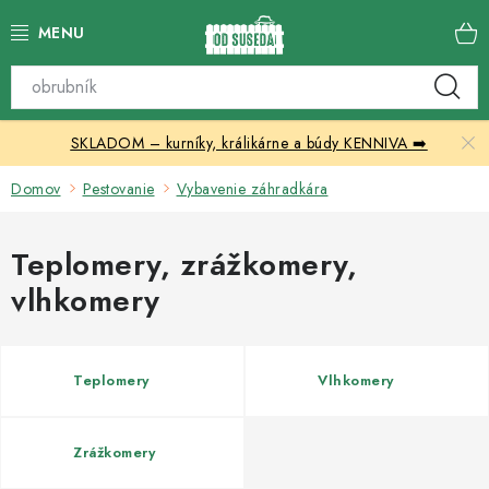
Prejsť
na
obsah
Katalóg produktov
SKLADOM – kurníky, králikárne a búdy KENNIVA ➡️
Skleníky
Domov
Pestovanie
Vybavenie záhradkára
Nábytok
Teplomery, zrážkomery,
Chovateľské potreby
vlhkomery
Prístrešky
Vonkajšia dlažba
Teplomery
Vlhkomery
Kontakty
Zrážkomery