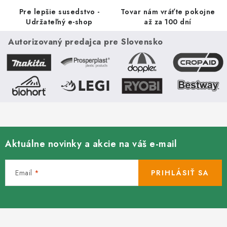
r
Pre lepšie susedstvo -
Tovar nám vráťte pokojne
v
Udržateľný e-shop
až za 100 dní
k
Autorizovaný predajca pre Slovensko
y
v
ý
p
i
s
u
Aktuálne novinky a akcie na váš e-mail
Email
PRIHLÁSIŤ SA