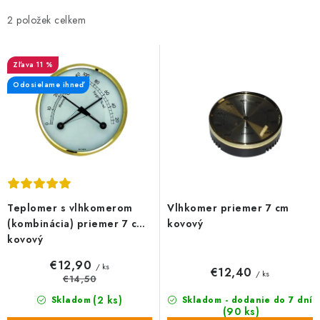
p
d
i
e
2
s
n
p
i
11 %
r
e
Odosielame ihneď
o
p
d
r
u
o
k
d
t
u
o
k
Teplomer s vlhkomerom
Vlhkomer priemer 7 cm
v
t
(kombinácia) priemer 7 cm
kovový
o
kovový
v
€12,90
/ ks
€12,40
/ ks
€14,50
(2 ks)
Skladom
Skladom - dodanie do 7 dní
(90 ks)