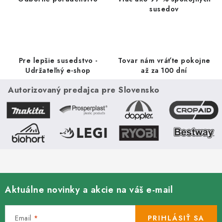
c
susedov
i
e
p
r
Pre lepšie susedstvo -
Tovar nám vráťte pokojne
v
Udržateľný e-shop
až za 100 dní
k
Autorizovaný predajca pre Slovensko
y
v
ý
p
i
s
u
Aktuálne novinky a akcie na váš e-mail
Email
PRIHLÁSIŤ SA