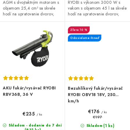
AGM s dvojtaktným motorom s
RYOBI s výkonom 3000 W s
objemom 25,4 cm³ sa skvele
vakom s objemom 45 l sa skvele
hodí na upratovanie dvorov,
hodí na upratovanie dvorov,
terás a záhrad. Prúdom
terás a záhrad. Prúdom
vzduchu s rýchlosťou až 320
vzduchu s rýchlosťou 375 km/h
10 %
km/h nafúka...
zmetá...
Odosielame ihneď
AKU fukár/vysávač RYOBI
Bezuhlíkový fukár/vysávač
RBV36B, 36 V
RYOBI OBV18 18V, 250
km/h
€176
/ ks
€235
/ ks
€197
(1 ks)
Skladom - dodanie do 7 dní
Skladom
(831 ks)