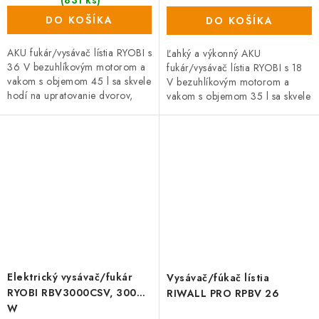
DO KOŠÍKA
DO KOŠÍKA
AKU fukár/vysávač lístia RYOBI s
Ľahký a výkonný AKU
36 V bezuhlíkovým motorom a
fukár/vysávač lístia RYOBI s 18
vakom s objemom 45 l sa skvele
V bezuhlíkovým motorom a
hodí na upratovanie dvorov,
vakom s objemom 35 l sa skvele
terás a záhrad. Prúdom
hodí na upratovanie dvorov,
vzduchu s rýchlosťou 238
terás a záhrad. Prúdom
km/h...
vzduchu s...
Elektrický vysávač/fukár
Vysávač/fúkač lístia
RYOBI RBV3000CSV, 3000
RIWALL PRO RPBV 26
W