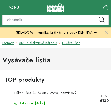
Prejsť
na
obsah
Katalóg produktov
SKLADOM – kurníky, králikárne a búdy KENNIVA ➡️
Skleníky
Domov
AKU a elektrické náradie
Fukáre lístia
Nábytok
Vysávače lístia
Chovateľské potreby
Prístrešky
Vonkajšia dlažba
Fúkač lístia AGM ABV 2520, benzínový
€161
Kontakty
€130
(4 ks)
Skladom