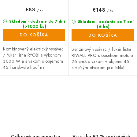
€88
€148
/ ks
/ ks
Skladom - dodanie do 7 dní
Skladom - dodanie do 7 dní
(>1000 ks)
(6 ks)
DO KOŠÍKA
DO KOŠÍKA
Kombinovaný elektrický vysávač
Benzínový vysávač / fukár lístia
/ fukár lístia RYOBI s výkonom
RIWALL PRO s obsahom motora
3000 W a s vakom s objemom
26 cm3 s vakom v objeme 45 l
45 l sa skvele hodí na
a veľkým otvorom pre ľahké
upratovanie dvorov, terás a
vyprázdnenie sa skvele hodí na
záhrad. Prúdom vzduchu s
fúkanie, vysávanie a...
rýchlosťou...
O
v
l
á
d
a
Odborné poradenstvo
Viac ako 97 % spokojných