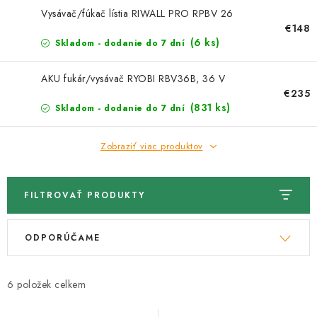
Kachle
Vysávač/fúkač lístia RIWALL PRO RPBV 26
€148
(6 ks)
Skladom - dodanie do 7 dní
AKU fukár/vysávač RYOBI RBV36B, 36 V
€235
(831 ks)
Skladom - dodanie do 7 dní
Zobraziť viac produktov
FILTROVAŤ PRODUKTY
V
R
ODPORÚČAME
ý
a
p
d
i
e
6
s
n