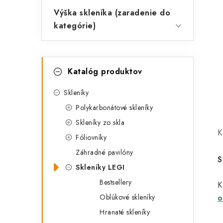
Výška skleníka (zaradenie do
kategórie)
K
Preskočiť
Katalóg produktov
kategórie
a
t
Skleníky
Polykarbonátové skleníky
e
Skleníky zo skla
g
K
Fóliovníky
ó
Záhradné pavilóny
r
S
Skleníky LEGI
i
Bestsellery
K
e
Oblúkové skleníky
o
Hranaté skleníky