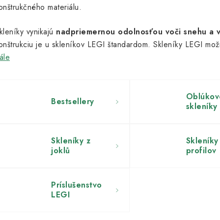
onštrukčného materiálu.
kleníky vynikajú
nadpriemernou odolnosťou voči snehu a 
onštrukciu je u skleníkov LEGI štandardom. Skleníky LEGI mo
ále
Oblúkov
Bestsellery
skleníky
Skleníky z
Skleníky
joklů
profilov
Príslušenstvo
LEGI