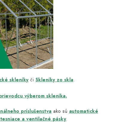
ické skleníky
či
Skleníky zo skla
.
prievodcu výberom skleníka.
inálneho príslušenstva
ako sú
automatické
tesniace a ventilačné pásky
.