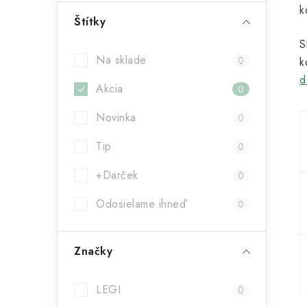
k
ý
Štítky
p
S
Na sklade
0
k
a
d
Akcia
n
0
e
Novinka
0
l
Tip
0
+Darček
0
Odosielame ihneď
0
Značky
LEGI
0