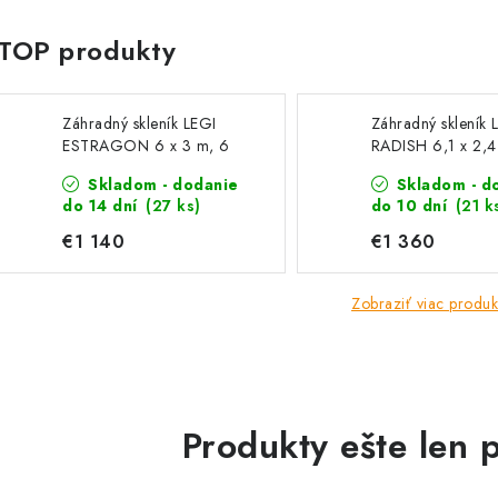
Záhradný skleník LEGI
Záhradný skleník 
ESTRAGON 6 x 3 m, 6
RADISH 6,1 x 2,4
mm
mm
Skladom - dodanie
Skladom - d
do 14 dní
(27 ks)
do 10 dní
(21 k
€1 140
€1 360
Zobraziť viac produk
Produkty ešte len 