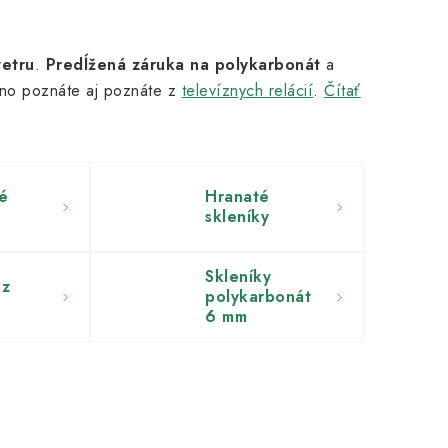
vetru
.
Predĺžená záruka na polykarbonát
a
žno poznáte aj poznáte z
televíznych relácií
.
Čítať
é
Hranaté
skleníky
Skleníky
 z
polykarbonát
6 mm