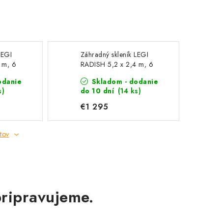
LEGI
Záhradný skleník LEGI
 m, 6
RADISH 5,2 x 2,4 m, 6
mm
odanie
Skladom - dodanie
s)
do 10 dní
(14 ks)
€1 295
tov
pripravujeme.