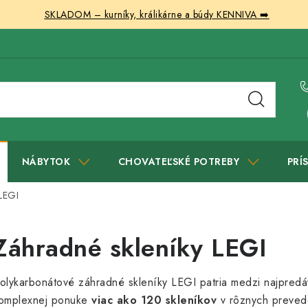
SKLADOM – kurníky, králikárne a búdy KENNIVA ➡️
NÁBYTOK
CHOVATEĽSKÉ POTREBY
PRÍ
 LEGI
Záhradné skleníky LEGI
olykarbonátové záhradné skleníky LEGI patria medzi najpredá
omplexnej ponuke
viac ako 120 skleníkov
v rôznych prevede