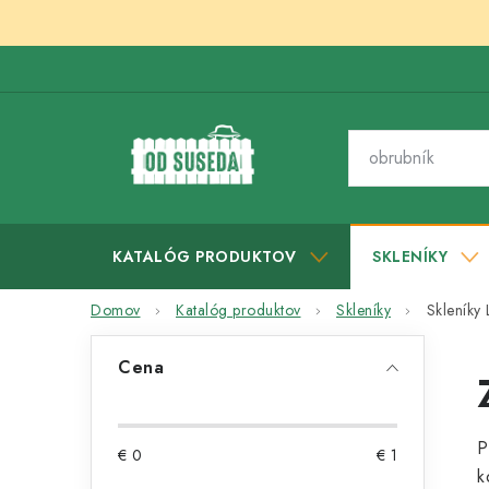
Prejsť
na
obsah
KATALÓG PRODUKTOV
SKLENÍKY
Domov
Katalóg produktov
Skleníky
Skleníky
B
Cena
o
č
P
€
0
€
1
n
k