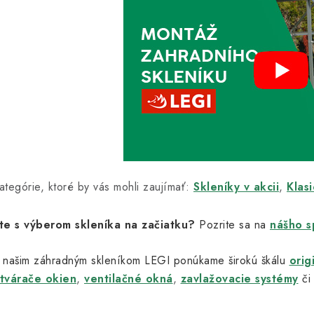
ategórie, ktoré by vás mohli zaujímať:
Skleníky v akcii
,
Klas
te s výberom skleníka na začiatku?
Pozrite sa na
nášho s
 našim záhradným skleníkom LEGI ponúkame širokú škálu
orig
tvárače okien
,
ventilačné okná
,
zavlažovacie systémy
či