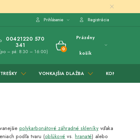
Prihlásenie
Registrácia
Prázdny
00421220 570
341
NÁKUPNÝ
(po – pá: 8:30 – 16:00)
košík
KOŠÍK
STREŠKY
VONKAJŠIA DLAŽBA
KONTAKTY
vanejšie
polykarbonátové záhradné skleníky
vďaka
niach podľa tvaru (
oblúkové
vs.
hranaté
) alebo