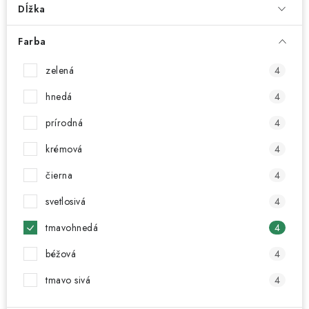
Dĺžka
Farba
zelená
4
hnedá
4
prírodná
4
krémová
4
čierna
4
svetlosivá
4
tmavohnedá
4
béžová
4
tmavo sivá
4