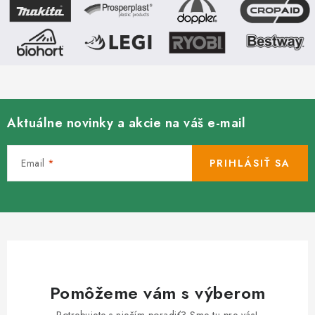
v
ý
p
i
s
u
Aktuálne novinky a akcie na váš e-mail
Email
PRIHLÁSIŤ SA
Pomôžeme vám s výberom