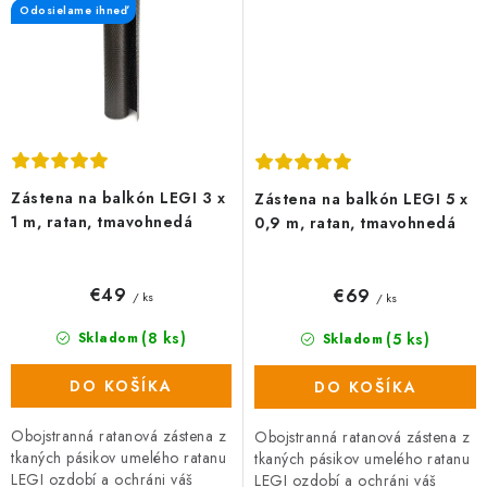
Odosielame ihneď
Zástena na balkón LEGI 3 x
Zástena na balkón LEGI 5 x
1 m, ratan, tmavohnedá
0,9 m, ratan, tmavohnedá
€49
€69
/ ks
/ ks
(8 ks)
(5 ks)
Skladom
Skladom
DO KOŠÍKA
DO KOŠÍKA
Obojstranná ratanová zástena z
Obojstranná ratanová zástena z
tkaných pásikov umelého ratanu
tkaných pásikov umelého ratanu
LEGI ozdobí a ochráni váš
LEGI ozdobí a ochráni váš