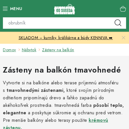
Prejsť
na
obsah
Katalóg produktov
SKLADOM – kurníky, králikárne a búdy KENNIVA ➡️
Skleníky
Domov
Nábytok
Zásteny na balkón
Nábytok
Zásteny na balkón tmavohnedé
Chovateľské potreby
Vytvorte si na balkóne alebo terase príjemnú atmosféru
Prístrešky
s
tmavohnedými zástenami,
ktoré svojím prírodným
odtieňom pripomínajú drevo a ľahko zapadnú do
Vonkajšia dlažba
akéhokoľvek prostredia. tmavohnedá farba
pôsobí teplo,
elegantne
a poskytuje súkromie aj ochranu pred vetrom.
Kontakty
Pre menšie balkóny alebo terasy použite
krémovú
zástenu.