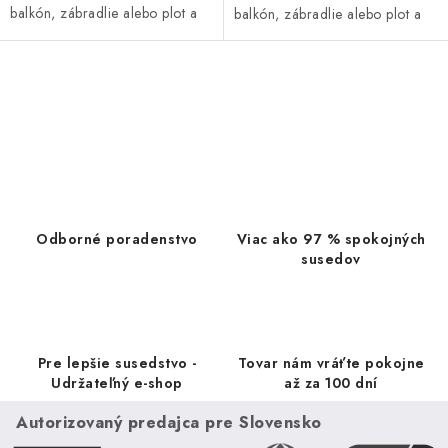
balkón, zábradlie alebo plot a
balkón, zábradlie alebo plot a
zaistí súkromie po celý rok.
zaistí súkromie po celý rok.
Zástena má obojstrannú UV...
Zástena má obojstrannú UV...
O
v
l
á
d
a
Odborné poradenstvo
Viac ako 97 % spokojných
c
susedov
i
e
p
r
Pre lepšie susedstvo -
Tovar nám vráťte pokojne
v
Udržateľný e-shop
až za 100 dní
k
Autorizovaný predajca pre Slovensko
y