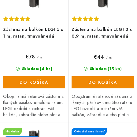
v
t
o
v
Zástena na balkón LEGI 5 x
Zástena na balkón LEGI 3 x
1 m, ratan, tmavohnedá
0,9 m, ratan, tmavohnedá
€78
€44
/ ks
/ ks
(4 ks)
(15 ks)
Skladom
Skladom
DO KOŠÍKA
DO KOŠÍKA
Obojstranná ratanová zástena z
Obojstranná ratanová zástena z
tkaných pásikov umelého ratanu
tkaných pásikov umelého ratanu
LEGI ozdobí a ochráni váš
LEGI ozdobí a ochráni váš
balkón, zábradlie alebo plot a
balkón, zábradlie alebo plot a
zaistí súkromie po celý rok.
zaistí súkromie po celý rok.
Zástena má obojstrannú UV...
Zástena má obojstrannú UV...
Novinka
Odosielame ihneď