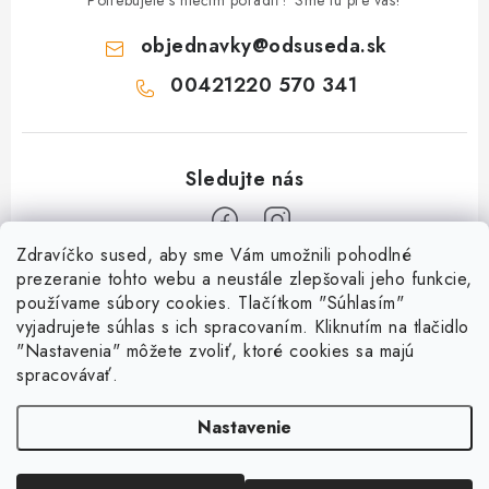
Potrebujete s niečím poradiť? Sme tu pre vás!
objednavky
@
odsuseda.sk
00421220 570 341
Zdravíčko sused, aby sme Vám umožnili pohodlné
Z
prezeranie tohto webu a neustále zlepšovali jeho funkcie,
používame súbory cookies. Tlačítkom "Súhlasím"
á
vyjadrujete súhlas s ich spracovaním. Kliknutím na tlačidlo
O nás
p
"Nastavenia" môžete zvoliť, ktoré cookies sa majú
ä
spracovávať.
Kontakty
Všetko o nákupe
t
História a súčasnosť
Nastavenie
i
Jéža klub
Dokumenty
e
Susedov blog
Doprava a platba
Obchodné podmienky