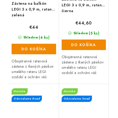
Zástena na balkón
LEGI 3 x 0,9 m, ratan,
LEGI 3 x 0,9 m, ratan,
čierna
zelená
€44,60
€44
(5 ks)
Skladom
(4 ks)
Skladom
DO KOŠÍKA
DO KOŠÍKA
Obojstranná ratanová
Obojstranná ratanová
zástena z tkaných pásikov
zástena z tkaných pásikov
umelého ratanu LEGI
umelého ratanu LEGI
ozdobí a ochráni váš
ozdobí a ochráni váš
balkón, zábradlie alebo
balkón, zábradlie alebo
plot a zaistí súkromie po
plot a zaistí súkromie po
celý rok. Zástena má
Novinka
Novinka
celý rok. Zástena má
obojstrannú UV...
obojstrannú UV...
Odosielame ihneď
Odosielame ihneď