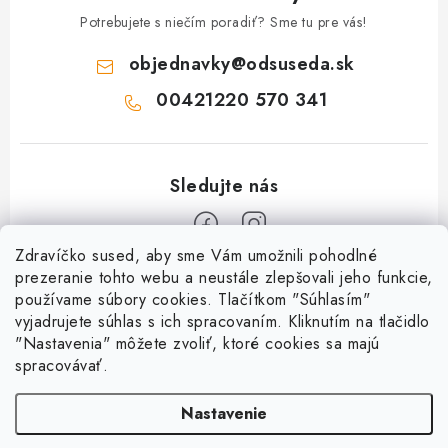
Potrebujete s niečím poradiť? Sme tu pre vás!
objednavky
@
odsuseda.sk
00421220 570 341
Zdravíčko sused, aby sme Vám umožnili pohodlné
Z
prezeranie tohto webu a neustále zlepšovali jeho funkcie,
používame súbory cookies. Tlačítkom "Súhlasím"
á
vyjadrujete súhlas s ich spracovaním. Kliknutím na tlačidlo
O nás
p
"Nastavenia" môžete zvoliť, ktoré cookies sa majú
ä
spracovávať.
Kontakty
Všetko o nákupe
t
História a súčasnosť
Nastavenie
i
Jéža klub
Dokumenty
Susedov blog