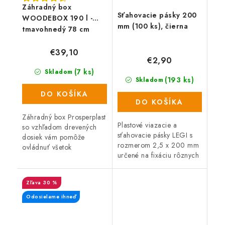
Záhradný box
Sťahovacie pásky 200
WOODEBOX 190 l -
mm (100 ks), čierna
tmavohnedý 78 cm
€39,10
€2,90
(7 ks)
Skladom
(193 ks)
Skladom
DO KOŠÍKA
DO KOŠÍKA
Záhradný box Prosperplast
Plastové viazacie a
so vzhľadom drevených
sťahovacie pásky LEGI s
dosiek vám pomôže
rozmerom 2,5 x 200 mm
ovládnuť všetok
určené na fixáciu rôznych
neporiadok. Box s
typov sietí. Balenie
objemom 190 litrov
obsahuje 100 ks.
predstavuje praktického
30 %
Jednoduché použitie.
pomocníka na záhradu,
terasu alebo...
Odosielame ihneď