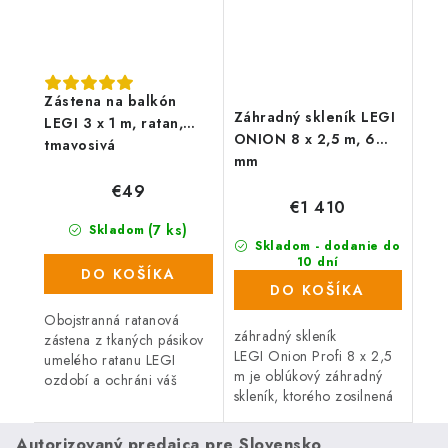
Zástena na balkón
Záhradný skleník LEGI
LEGI 3 x 1 m, ratan,
ONION 8 x 2,5 m, 6
tmavosivá
mm
€49
€1 410
(7 ks)
Skladom
Skladom - dodanie do
10 dní
DO KOŠÍKA
(37 ks)
DO KOŠÍKA
Obojstranná ratanová
záhradný skleník
zástena z tkaných pásikov
LEGI Onion Profi 8 x 2,5
umelého ratanu LEGI
m je oblúkový záhradný
ozdobí a ochráni váš
skleník, ktorého zosilnená
balkón, zábradlie alebo
pozinkovaná konštrukcia z
plot a zaistí súkromie po
plechu s hrúbkou 1 mm
celý rok. Zástena má
Autorizovaný predajca pre Slovensko