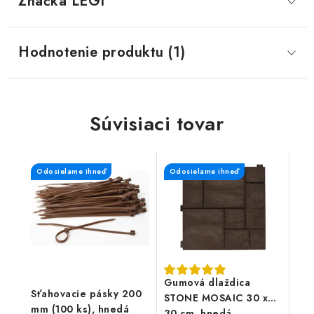
Značka
 LEGI
Hodnotenie produktu (1)
Súvisiaci tovar
Odosielame ihneď
Odosielame ihneď
Gumová dlaždica
Sťahovacie pásky 200
STONE MOSAIC 30 x
mm (100 ks), hnedá
30 cm, hnedá