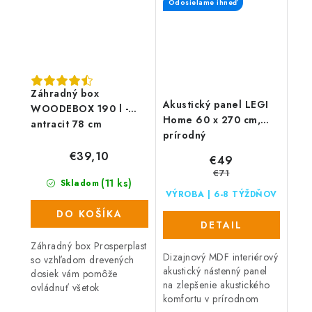
rozmermi 270 x 60 cm
jednoduchú a...
Odosielame ihneď
(1,62...
Záhradný box
Akustický panel LEGI
WOODEBOX 190 l -
Home 60 x 270 cm,
antracit 78 cm
prírodný
€39,10
€49
€71
(11 ks)
Skladom
VÝROBA | 6-8 TÝŽDŇOV
DO KOŠÍKA
DETAIL
Záhradný box Prosperplast
Dizajnový MDF interiérový
so vzhľadom drevených
akustický nástenný panel
dosiek vám pomôže
na zlepšenie akustického
ovládnuť všetok
komfortu v prírodnom
neporiadok. Box s