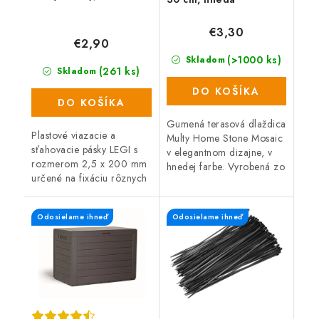
€3,30
€2,90
(>1000 ks)
Skladom
(261 ks)
Skladom
DO KOŠÍKA
DO KOŠÍKA
Gumená terasová dlaždica
Plastové viazacie a
Multy Home Stone Mosaic
sťahovacie pásky LEGI s
v elegantnom dizajne, v
rozmerom 2,5 x 200 mm
hnedej farbe. Vyrobená zo
určené na fixáciu rôznych
zmesi gumového recyklátu
typov sietí. Balenie
a polypropylénu, čo
obsahuje 100 ks.
zaručuje vysokú odolnosť
Odosielame ihneď
Odosielame ihneď
Jednoduché použitie.
a...