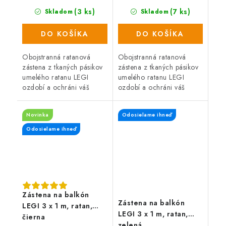
(3 ks)
(7 ks)
Skladom
Skladom
DO KOŠÍKA
DO KOŠÍKA
Obojstranná ratanová
Obojstranná ratanová
zástena z tkaných pásikov
zástena z tkaných pásikov
umelého ratanu LEGI
umelého ratanu LEGI
ozdobí a ochráni váš
ozdobí a ochráni váš
balkón, zábradlie alebo
balkón, zábradlie alebo
plot a zaistí súkromie po
plot a zaistí súkromie po
Novinka
Odosielame ihneď
celý rok. Zástena má
celý rok. Zástena má
obojstrannú UV...
obojstrannú UV...
Odosielame ihneď
Zástena na balkón
Zástena na balkón
LEGI 3 x 1 m, ratan,
LEGI 3 x 1 m, ratan,
čierna
zelená