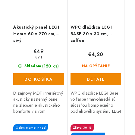
Akustický panel LEGI
WPC dlaždica LEGI
Home 60 x 270 cm,
BASE 30 x 30 cm,
sivý
coffee
€49
€4,20
€71
(150 ks)
Skladom
NA OPÝTANIE
DO KOŠÍKA
DETAIL
Dizajnový MDF interiérový
WPC dlaždice LEGI Base
akustický nástenný panel
vo farbe tmavohnedá sú
na zlepšenie akustického
súčasťou komplexného
komfortu v sivom
podlahového systému LEGI
drevenom dekóre.
a je vhodné ich použiť ako
Atraktívny dizajn,
exteriérovú podlahovú
Odosielame ihneď
30 %
jednoduchá montáž s
krytinu. Majú veľmi