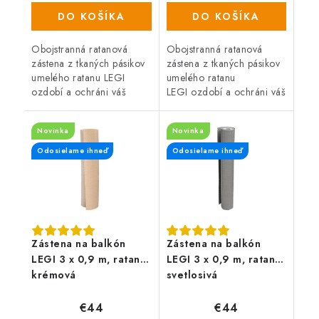
DO KOŠÍKA
DO KOŠÍKA
Obojstranná ratanová
Obojstranná ratanová
zástena z tkaných pásikov
zástena z tkaných pásikov
umelého ratanu LEGI
umelého ratanu
ozdobí a ochráni váš
LEGI ozdobí a ochráni váš
balkón, zábradlie alebo
balkón, zábradlie alebo
plot a zaistí súkromie po
plot a zaistí súkromie po
Novinka
Novinka
celý rok. Zástena má
celý rok. Zástena má
obojstrannú UV...
obojstrannú UV...
Odosielame ihneď
Odosielame ihneď
Zástena na balkón
Zástena na balkón
LEGI 3 x 0,9 m, ratan,
LEGI 3 x 0,9 m, ratan,
krémová
svetlosivá
€44
€44