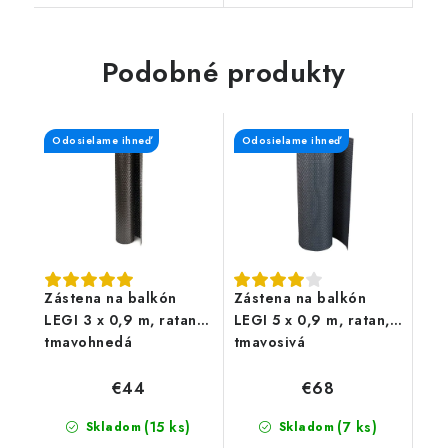
drevenom dekóre.
objemom 190 litrov
Atraktívny dizajn,
predstavuje praktického
jednoduchá montáž s
pomocníka na záhradu,
rozmermi 270 x 60 cm...
Podobné produkty
terasu alebo...
Odosielame ihneď
Odosielame ihneď
Zástena na balkón
Zástena na balkón
LEGI 3 x 0,9 m, ratan,
LEGI 5 x 0,9 m, ratan,
tmavohnedá
tmavosivá
€44
€68
(15 ks)
(7 ks)
Skladom
Skladom