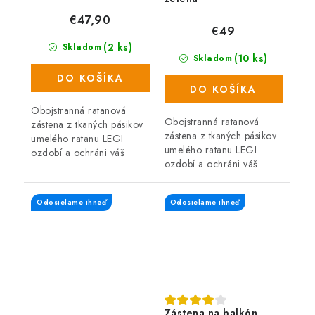
€47,90
€49
(2 ks)
Skladom
(10 ks)
Skladom
DO KOŠÍKA
DO KOŠÍKA
Obojstranná ratanová
Obojstranná ratanová
zástena z tkaných pásikov
zástena z tkaných pásikov
umelého ratanu LEGI
umelého ratanu LEGI
ozdobí a ochráni váš
ozdobí a ochráni váš
balkón, zábradlie alebo
balkón, zábradlie alebo
plot a zaistí súkromie po
plot a zaistí súkromie po
celý rok. Zástena má
Odosielame ihneď
Odosielame ihneď
celý rok. Zástena má
obojstrannú...
obojstrannú UV...
Zástena na balkón