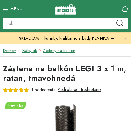
Prejsť
na
obsah
Katalóg produktov
SKLADOM – kurníky, králikárne a búdy KENNIVA ➡️
Skleníky
Domov
Nábytok
Zásteny na balkón
Nábytok
Zástena na balkón LEGI 3 x 1 m,
Chovateľské potreby
ratan, tmavohnedá
Prístrešky
Podrobnosti hodnotenia
1 hodnotenie
Vonkajšia dlažba
Novinka
Kontakty