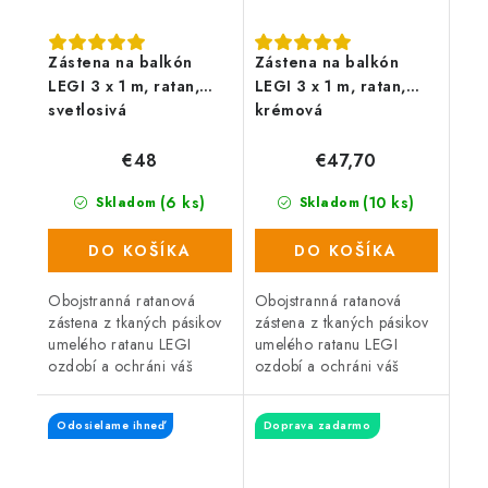
Zástena na balkón
Zástena na balkón
LEGI 3 x 1 m, ratan,
LEGI 3 x 1 m, ratan,
svetlosivá
krémová
€48
€47,70
(6 ks)
(10 ks)
Skladom
Skladom
DO KOŠÍKA
DO KOŠÍKA
Obojstranná ratanová
Obojstranná ratanová
zástena z tkaných pásikov
zástena z tkaných pásikov
umelého ratanu LEGI
umelého ratanu LEGI
ozdobí a ochráni váš
ozdobí a ochráni váš
balkón, zábradlie alebo
balkón, zábradlie alebo
plot a zaistí súkromie po
plot a zaistí súkromie po
Odosielame ihneď
Doprava zadarmo
celý rok. Zástena má
celý rok. Zástena má
obojstrannú UV...
obojstrannú UV...