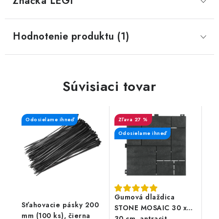
Značka
 LEGI
Hodnotenie produktu (1)
Súvisiaci tovar
Odosielame ihneď
27 %
Odosielame ihneď
Gumová dlaždica
Sťahovacie pásky 200
STONE MOSAIC 30 x
mm (100 ks), čierna
30 cm, antracit