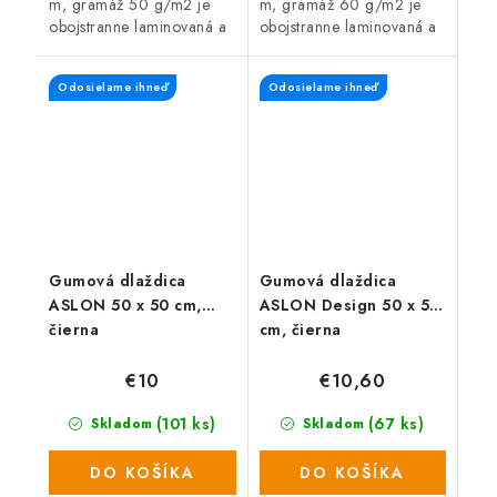
m, gramáž 50 g/m2 je
m, gramáž 60 g/m2 je
obojstranne laminovaná a
obojstranne laminovaná a
po celej ploche vystužená.
po celej ploche vystužená.
Kryciu plachtu s kovovými
Kryciu plachtu s kovovými
Odosielame ihneď
Odosielame ihneď
okami využijete v dielni,...
okami využijete v dielni,...
Gumová dlaždica
Gumová dlaždica
ASLON 50 x 50 cm,
ASLON Design 50 x 50
čierna
cm, čierna
€10
€10,60
(101 ks)
(67 ks)
Skladom
Skladom
DO KOŠÍKA
DO KOŠÍKA