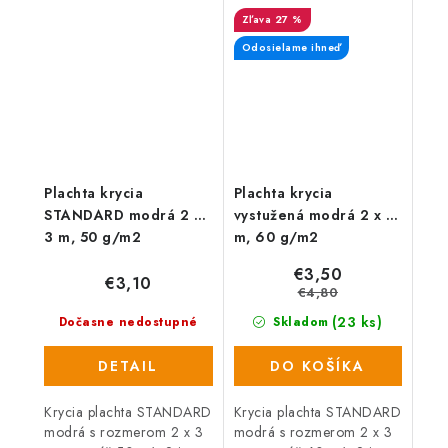
obsahuje 100 ks.
Atraktívny dizajn,
27 %
Jednoduché použitie.
jednoduchá montáž s
rozmermi 270 x 60 cm
Odosielame ihneď
(1,62...
Plachta krycia
Plachta krycia
STANDARD modrá 2 x
vystužená modrá 2 x 3
3 m, 50 g/m2
m, 60 g/m2
€3,50
€3,10
€4,80
(23 ks)
Dočasne nedostupné
Skladom
DETAIL
DO KOŠÍKA
Krycia plachta STANDARD
Krycia plachta STANDARD
modrá s rozmerom 2 x 3
modrá s rozmerom 2 x 3