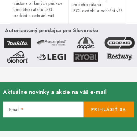
zástena z tkaných pásikov
umelého ratanu
umelého ratanu LEGI
LEGI ozdobí a ochráni váš
ozdobí a ochráni váš
balkón, zábradlie alebo
balkón, zábradlie alebo
plot a zaistí súkromie po
plot a zaistí súkromie po
celý rok. Zástena má
Autorizovaný predajca pre Slovensko
celý rok. Zástena má
obojstrannú UV...
obojstrannú UV...
Aktuálne novinky a akcie na váš e-mail
Email
PRIHLÁSIŤ SA