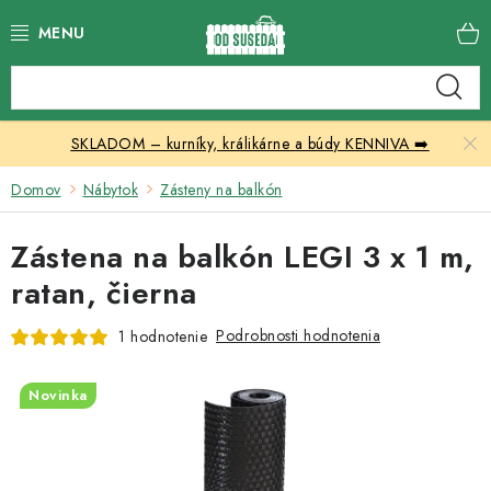
Prejsť
na
obsah
Katalóg produktov
SKLADOM – kurníky, králikárne a búdy KENNIVA ➡️
Skleníky
Domov
Nábytok
Zásteny na balkón
Nábytok
Zástena na balkón LEGI 3 x 1 m,
Chovateľské potreby
ratan, čierna
Prístrešky
Podrobnosti hodnotenia
1 hodnotenie
Vonkajšia dlažba
Novinka
Kontakty