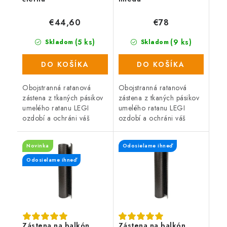
€44,60
€78
(5 ks)
(9 ks)
Skladom
Skladom
DO KOŠÍKA
DO KOŠÍKA
Obojstranná ratanová
Obojstranná ratanová
zástena z tkaných pásikov
zástena z tkaných pásikov
umelého ratanu LEGI
umelého ratanu LEGI
ozdobí a ochráni váš
ozdobí a ochráni váš
balkón, zábradlie alebo
balkón, zábradlie alebo
plot a zaistí súkromie po
plot a zaistí súkromie po
Novinka
Odosielame ihneď
celý rok. Zástena má
celý rok. Zástena má
obojstrannú UV...
obojstrannú UV...
Odosielame ihneď
Zástena na balkón
Zástena na balkón