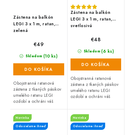
Zástena na balkón
Zástena na balkón
LEGI 3 x 1 m, ratan,
LEGI 3 x 1 m, ratan,
svetlosivá
zelená
€48
€49
(6 ks)
Skladom
(10 ks)
Skladom
DO KOŠÍKA
DO KOŠÍKA
Obojstranná ratanová
Obojstranná ratanová
zástena z tkaných pásikov
zástena z tkaných pásikov
umelého ratanu LEGI
umelého ratanu LEGI
ozdobí a ochráni váš
ozdobí a ochráni váš
balkón, zábradlie alebo
balkón, zábradlie alebo
plot a zaistí súkromie po
plot a zaistí súkromie po
celý rok. Zástena má
Novinka
Novinka
celý rok. Zástena má
obojstrannú UV...
obojstrannú UV...
Odosielame ihneď
Odosielame ihneď