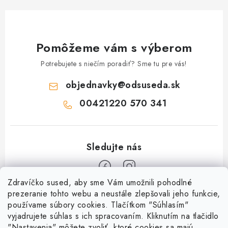
Pomôžeme vám s výberom
Potrebujete s niečím poradiť? Sme tu pre vás!
objednavky
@
odsuseda.sk
00421220 570 341
Zdravíčko sused, aby sme Vám umožnili pohodlné
Z
prezeranie tohto webu a neustále zlepšovali jeho funkcie,
používame súbory cookies. Tlačítkom "Súhlasím"
á
vyjadrujete súhlas s ich spracovaním. Kliknutím na tlačidlo
O nás
p
"Nastavenia" môžete zvoliť, ktoré cookies sa majú