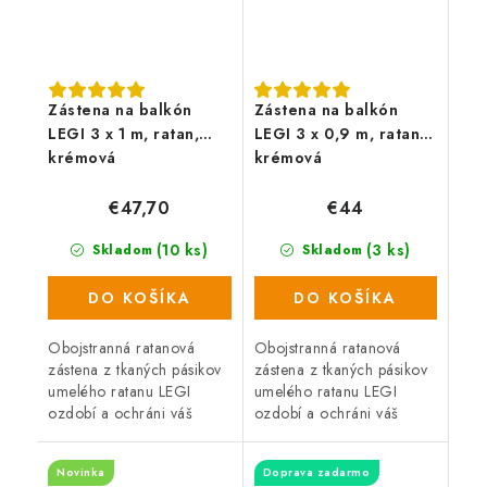
Zástena na balkón
Zástena na balkón
LEGI 3 x 1 m, ratan,
LEGI 3 x 0,9 m, ratan,
krémová
krémová
€47,70
€44
(10 ks)
(3 ks)
Skladom
Skladom
DO KOŠÍKA
DO KOŠÍKA
Obojstranná ratanová
Obojstranná ratanová
zástena z tkaných pásikov
zástena z tkaných pásikov
umelého ratanu LEGI
umelého ratanu LEGI
ozdobí a ochráni váš
ozdobí a ochráni váš
balkón, zábradlie alebo
balkón, zábradlie alebo
plot a zaistí súkromie po
plot a zaistí súkromie po
Novinka
Doprava zadarmo
celý rok. Zástena má
celý rok. Zástena má