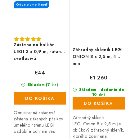
obojstrannú UV...
obojstrannú UV...
Odosielame ihneď
Zástena na balkón
Záhradný skleník LEGI
LEGI 3 x 0,9 m, ratan,
ONION 8 x 2,5 m, 4
svetlosivá
mm
€44
€1 260
(7 ks)
Skladom
Skladom - dodanie do
10 dní
DO KOŠÍKA
(16 ks)
DO KOŠÍKA
Obojstranná ratanová
Záhradný skleník
zástena z tkaných pásikov
LEGI Onion 8 x 2,5 m je
umelého ratanu LEGI
oblúkový záhradný skleník,
ozdobí a ochráni váš
ktorého zosilnená
balkón, zábradlie alebo