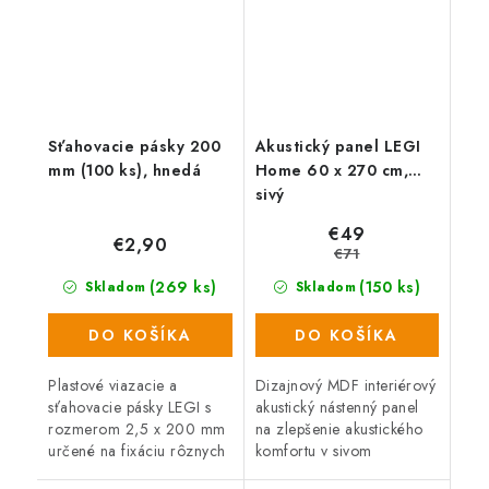
Sťahovacie pásky 200
Akustický panel LEGI
mm (100 ks), hnedá
Home 60 x 270 cm,
sivý
€49
€2,90
€71
(269 ks)
(150 ks)
Skladom
Skladom
DO KOŠÍKA
DO KOŠÍKA
Plastové viazacie a
Dizajnový MDF interiérový
sťahovacie pásky LEGI s
akustický nástenný panel
rozmerom 2,5 x 200 mm
na zlepšenie akustického
určené na fixáciu rôznych
komfortu v sivom
typov sietí. Balenie
drevenom dekóre.