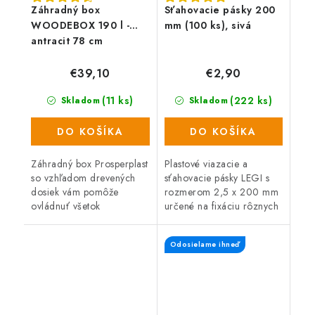
Záhradný box
Sťahovacie pásky 200
WOODEBOX 190 l -
mm (100 ks), sivá
antracit 78 cm
€39,10
€2,90
(11 ks)
(222 ks)
Skladom
Skladom
DO KOŠÍKA
DO KOŠÍKA
Záhradný box Prosperplast
Plastové viazacie a
so vzhľadom drevených
sťahovacie pásky LEGI s
dosiek vám pomôže
rozmerom 2,5 x 200 mm
ovládnuť všetok
určené na fixáciu rôznych
neporiadok. Box s
typov sietí. Balenie
objemom 190 litrov
obsahuje 100 ks.
Odosielame ihneď
predstavuje praktického
Jednoduché použitie.
pomocníka na záhradu,
terasu alebo...