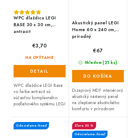
WPC dlaždica LEGI
Akustický panel LEGI
BASE 30 x 30 cm,
Home 60 x 240 cm,
antracit
prírodný
€3,70
€67
NA OPÝTANIE
(21 ks)
Skladom
DETAIL
DO KOŠÍKA
WPC dlaždice LEGI Base
Dizajnový MDF interiérový
vo farbe antracit sú
akustický nástenný panel
súčasťou komplexného
na zlepšenie akustického
podlahového systému LEGI
komfortu v prírodnom
a je vhodné ich použiť ako
drevenom dekóre.
exteriérovú podlahovú
Atraktívny dizajn,
krytinu. Majú veľmi
Odosielame ihneď
30 %
jednoduchá montáž s
jednoduchú a...
rozmermi 240 x 60 cm...
Odosielame ihneď