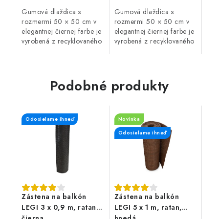
Gumová dlaždica s
Gumová dlaždica s
rozmermi 50 × 50 cm v
rozmermi 50 × 50 cm v
elegantnej čiernej farbe je
elegantnej čiernej farbe je
vyrobená z recyklovaného
vyrobená z recyklovaného
gumového granulátu.
gumového granulátu.
Ponúka protišmykový
Ponúka protišmykový
povrch, priepustnosť vody
povrch, priepustnosť vody
a rýchle...
a rýchle...
Podobné produkty
Odosielame ihneď
Novinka
Odosielame ihneď
Zástena na balkón
Zástena na balkón
LEGI 3 x 0,9 m, ratan,
LEGI 5 x 1 m, ratan,
čierna
hnedá