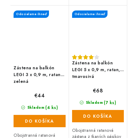
pozinkovaná konštrukcia z
plot a zaistí súkromie po
plechu s hrúbkou 1 mm
celý rok. Zástena má
Odosielame ihneď
Odosielame ihneď
zaručuje vysokú odolnosť.
obojstrannú UV...
Zasklenie...
Zástena na balkón
Zástena na balkón
LEGI 5 x 0,9 m, ratan,
LEGI 3 x 0,9 m, ratan,
tmavosivá
zelená
€68
€44
(7 ks)
Skladom
(4 ks)
Skladom
DO KOŠÍKA
DO KOŠÍKA
Obojstranná ratanová
Obojstranná ratanová
zástena z tkaných pásikov