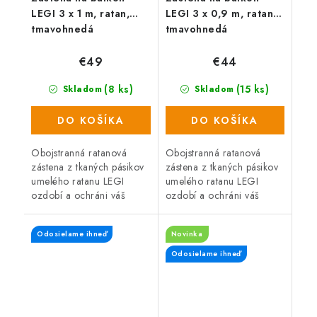
LEGI 3 x 1 m, ratan,
LEGI 3 x 0,9 m, ratan,
tmavohnedá
tmavohnedá
€49
€44
(8 ks)
(15 ks)
Skladom
Skladom
DO KOŠÍKA
DO KOŠÍKA
Obojstranná ratanová
Obojstranná ratanová
zástena z tkaných pásikov
zástena z tkaných pásikov
umelého ratanu LEGI
umelého ratanu LEGI
ozdobí a ochráni váš
ozdobí a ochráni váš
balkón, zábradlie alebo
balkón, zábradlie alebo
plot a zaistí súkromie po
plot a zaistí súkromie po
Odosielame ihneď
Novinka
celý rok. Zástena má
celý rok. Zástena má
obojstrannú UV...
obojstrannú UV...
Odosielame ihneď