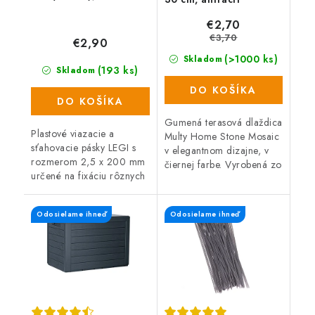
€2,70
€3,70
€2,90
(>1000 ks)
Skladom
(193 ks)
Skladom
DO KOŠÍKA
DO KOŠÍKA
Gumená terasová dlaždica
Plastové viazacie a
Multy Home Stone Mosaic
sťahovacie pásky LEGI s
v elegantnom dizajne, v
rozmerom 2,5 x 200 mm
čiernej farbe. Vyrobená zo
určené na fixáciu rôznych
zmesi gumového recyklátu
typov sietí. Balenie
a polyprepylénu (oboje
obsahuje 100 ks.
recyklovateľné), čo
Odosielame ihneď
Odosielame ihneď
Jednoduché použitie.
zaručuje...