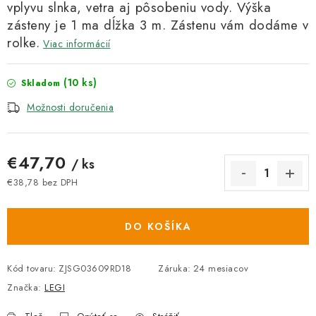
vplyvu slnka, vetra aj pôsobeniu vody. Výška
zásteny je 1 ma dĺžka 3 m. Zástenu vám dodáme v
rolke.
Viac informácií
(10 ks)
Skladom
Možnosti doručenia
€47,70
/ ks
€38,78 bez DPH
Jednotková cena:
DO KOŠÍKA
Kód tovaru:
ZJSG03609RD18
Záruka
:
24 mesiacov
Značka:
LEGI