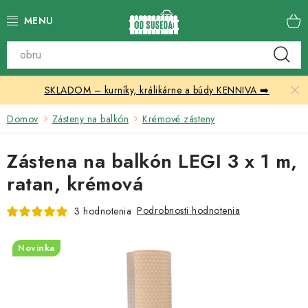
Prejsť
na
obsah
Katalóg produktov
SKLADOM – kurníky, králikárne a búdy KENNIVA ➡️
Skleníky
Domov
Zásteny na balkón
Krémové zásteny
Nábytok
Zástena na balkón LEGI 3 x 1 m,
Chovateľské potreby
ratan, krémová
Prístrešky
Podrobnosti hodnotenia
3 hodnotenia
Vonkajšia dlažba
Novinka
Kontakty