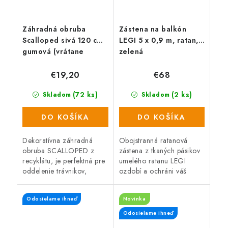
Záhradná obruba
Zástena na balkón
Scalloped sivá 120 cm,
LEGI 5 x 0,9 m, ratan,
gumová (vrátane
zelená
klincov)
€19,20
€68
(72 ks)
(2 ks)
Skladom
Skladom
DO KOŠÍKA
DO KOŠÍKA
Dekoratívna záhradná
Obojstranná ratanová
obruba SCALLOPED z
zástena z tkaných pásikov
recyklátu, je perfektná pre
umelého ratanu LEGI
oddelenie trávnikov,
ozdobí a ochráni váš
záhonov, záhradných ciest
balkón, zábradlie alebo
alebo miest na odpočinok
plot a zaistí súkromie po
Odosielame ihneď
Novinka
na záhrade. Pružný,
celý rok. Zástena má
recyklovaný...
obojstrannú UV...
Odosielame ihneď