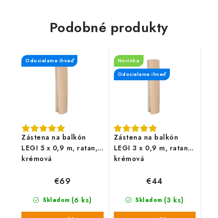
Atraktívny dizajn,
jednoduchá montáž s
rozmermi 270 x 60 cm
Podobné produkty
(1,62...
Odosielame ihneď
Novinka
Odosielame ihneď
Zástena na balkón
Zástena na balkón
LEGI 5 x 0,9 m, ratan,
LEGI 3 x 0,9 m, ratan,
krémová
krémová
€69
€44
(6 ks)
(3 ks)
Skladom
Skladom