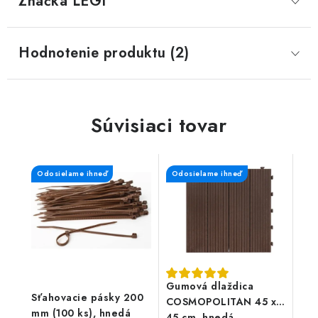
Značka
 LEGI
Hodnotenie produktu (2)
Súvisiaci tovar
Odosielame ihneď
Odosielame ihneď
Gumová dlaždica
Sťahovacie pásky 200
COSMOPOLITAN 45 x
mm (100 ks), hnedá
45 cm, hnedá,