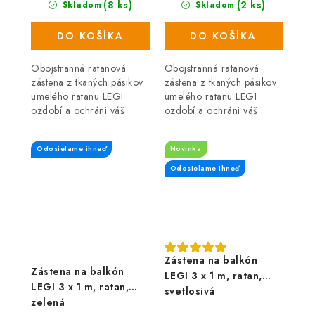
(8 ks)
(2 ks)
Skladom
Skladom
DO KOŠÍKA
DO KOŠÍKA
Obojstranná ratanová
Obojstranná ratanová
zástena z tkaných pásikov
zástena z tkaných pásikov
umelého ratanu LEGI
umelého ratanu LEGI
ozdobí a ochráni váš
ozdobí a ochráni váš
balkón, zábradlie alebo
balkón, zábradlie alebo
plot a zaistí súkromie po
plot a zaistí súkromie po
Odosielame ihneď
Novinka
celý rok. Zástena má
celý rok. Zástena má
obojstrannú UV...
obojstrannú...
Odosielame ihneď
Zástena na balkón
Zástena na balkón
LEGI 3 x 1 m, ratan,
LEGI 3 x 1 m, ratan,
svetlosivá
zelená