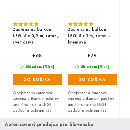
Zástena na balkón
Zástena na balkón
LEGI 5 x 0,9 m, ratan,
LEGI 5 x 1 m, ratan,
svetlosivá
krémová
€68
€79
(5 ks)
(5 ks)
Skladom
Skladom
DO KOŠÍKA
DO KOŠÍKA
Obojstranná ratanová
Obojstranná ratanová
zástena z tkaných pásikov
zástena z tkaných pásikov
umelého ratanu LEGI
umelého ratanu LEGI
ozdobí a ochráni váš
ozdobí a ochráni váš
balkón, zábradlie alebo
balkón, zábradlie alebo
plot a zaistí súkromie po
plot a zaistí súkromie po
Autorizovaný predajca pre Slovensko
celý rok. Zástena má
celý rok. Zástena má