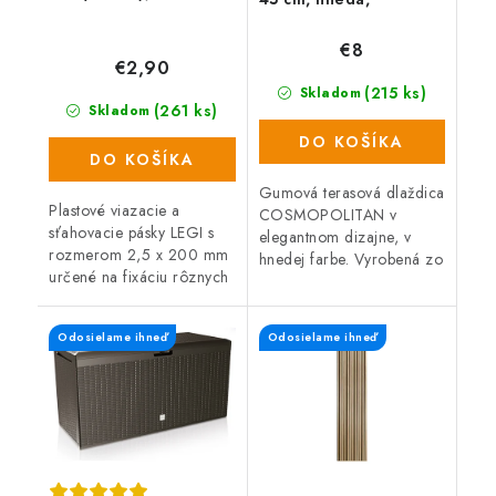
zosilnená 2,5 cm
€8
€2,90
(215 ks)
Skladom
(261 ks)
Skladom
DO KOŠÍKA
DO KOŠÍKA
Gumová terasová dlaždica
Plastové viazacie a
COSMOPOLITAN v
sťahovacie pásky LEGI s
elegantnom dizajne, v
rozmerom 2,5 x 200 mm
hnedej farbe. Vyrobená zo
určené na fixáciu rôznych
zmesi gumového recyklátu
typov sietí. Balenie
a polypropylénu, čo
obsahuje 100 ks.
zaručuje vysokú odolnosť
Odosielame ihneď
Odosielame ihneď
Jednoduché použitie.
a dlhú...