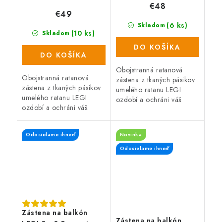
€48
€49
(6 ks)
Skladom
(10 ks)
Skladom
DO KOŠÍKA
DO KOŠÍKA
Obojstranná ratanová
Obojstranná ratanová
zástena z tkaných pásikov
zástena z tkaných pásikov
umelého ratanu LEGI
umelého ratanu LEGI
ozdobí a ochráni váš
ozdobí a ochráni váš
balkón, zábradlie alebo
balkón, zábradlie alebo
plot a zaistí súkromie po
plot a zaistí súkromie po
celý rok. Zástena má
Odosielame ihneď
Novinka
celý rok. Zástena má
obojstrannú UV...
obojstrannú UV...
Odosielame ihneď
Zástena na balkón
Zástena na balkón