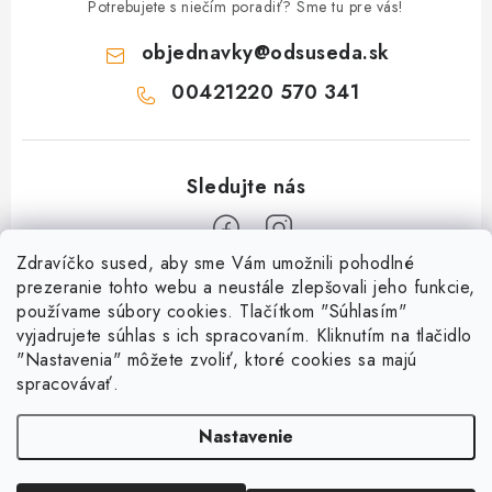
Potrebujete s niečím poradiť? Sme tu pre vás!
objednavky
@
odsuseda.sk
00421220 570 341
Zdravíčko sused, aby sme Vám umožnili pohodlné
Z
prezeranie tohto webu a neustále zlepšovali jeho funkcie,
používame súbory cookies. Tlačítkom "Súhlasím"
á
vyjadrujete súhlas s ich spracovaním. Kliknutím na tlačidlo
O nás
p
"Nastavenia" môžete zvoliť, ktoré cookies sa majú
ä
spracovávať.
Kontakty
Všetko o nákupe
t
História a súčasnosť
Nastavenie
i
Jéža klub
Dokumenty
e
Susedov blog
Doprava a platba