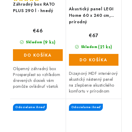
Záhradný box RATO
Akustický panel LEGI
PLUS 290 l - hnedý
Home 60 x 240 cm,
prírodný
€46
€67
(9 ks)
Skladom
(21 ks)
Skladom
DO KOŠÍKA
DO KOŠÍKA
Objemný záhradný box
Dizajnový MDF interiérový
Prosperplast so vzhľadom
akustický nástenný panel
drevených dosiek vám
na zlepšenie akustického
pomôže ovládnuť všetok
komfortu v prírodnom
neporiadok. Box s
drevenom dekóre.
objemom 290 litrov
Atraktívny dizajn,
predstavuje praktického a
Odosielame ihneď
Odosielame ihneď
jednoduchá montáž s
vďaka kolieskam tiež...
rozmermi 240 x 60 cm...