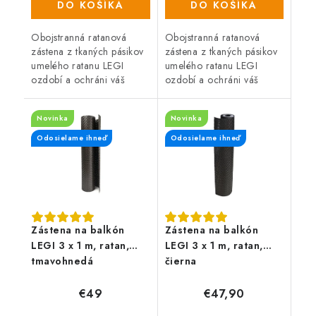
DO KOŠÍKA
DO KOŠÍKA
Obojstranná ratanová
Obojstranná ratanová
zástena z tkaných pásikov
zástena z tkaných pásikov
umelého ratanu LEGI
umelého ratanu LEGI
ozdobí a ochráni váš
ozdobí a ochráni váš
balkón, zábradlie alebo
balkón, zábradlie alebo
plot a zaistí súkromie po
plot a zaistí súkromie po
Novinka
Novinka
celý rok. Zástena má
celý rok. Zástena má
obojstrannú UV...
obojstrannú UV...
Odosielame ihneď
Odosielame ihneď
Zástena na balkón
Zástena na balkón
LEGI 3 x 1 m, ratan,
LEGI 3 x 1 m, ratan,
tmavohnedá
čierna
€49
€47,90