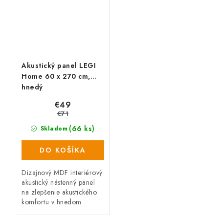
Akustický panel LEGI
Home 60 x 270 cm,
hnedý
€49
€71
(66 ks)
Skladom
DO KOŠÍKA
Dizajnový MDF interiérový
akustický nástenný panel
na zlepšenie akustického
komfortu v hnedom
drevenom dekóre.