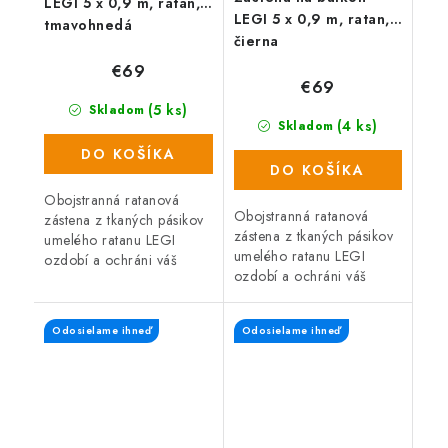
LEGI 5 x 0,9 m, ratan,
LEGI 5 x 0,9 m, ratan,
tmavohnedá
čierna
€69
€69
(5 ks)
Skladom
(4 ks)
Skladom
DO KOŠÍKA
DO KOŠÍKA
Obojstranná ratanová
Obojstranná ratanová
zástena z tkaných pásikov
zástena z tkaných pásikov
umelého ratanu LEGI
umelého ratanu LEGI
ozdobí a ochráni váš
ozdobí a ochráni váš
balkón, zábradlie alebo
balkón, zábradlie alebo
plot a zaistí súkromie po
plot a zaistí súkromie po
celý rok. Zástena má
Odosielame ihneď
Odosielame ihneď
celý rok. Zástena má
obojstrannú UV...
obojstrannú UV...