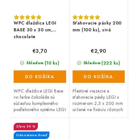
WPC dlaždica LEGI
Sťahovacie pásky 200
BASE 30 x 30 cm,
mm (100 ks), sivá
chocolate
€3,70
€2,90
(10 ks)
(222 ks)
Skladom
Skladom
DO KOŠÍKA
DO KOŠÍKA
WPC dlaždice LEGI Base
Plastové viazacie a
vo farbe čokoláda sú
sťahovacie pásky LEGI s
súčasťou komplexného
rozmerom 2,5 x 200 mm
podlahového systému LEGI
určené na fixáciu rôznych
a je vhodné ich použiť ako
typov sietí. Balenie
exteriérovú podlahovú
obsahuje 100 ks.
30 %
krytinu. Majú veľmi
Jednoduché použitie.
jednoduchú a...
Odosielame ihneď