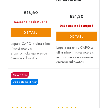
€18,60
€31,20
Dočasne nedostupné
Dočasne nedostupné
DETAIL
DETAIL
Lopata CAPO z ultra silnej
Lopata na uhlie CAPO z
fínskej ocele s
ultra silnej fínskej ocele s
ergonomicky upravenou
ergonomicky upravenou
čiernou rukoväťou.
čiernou rukoväťou.
13 %
Odosielame ihneď