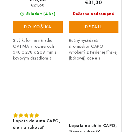
€31,30
€21,60
(4 ks)
Skladom
Dočasne nedostupné
DO KOŠÍKA
DETAIL
Sivý kufor na náradie
Ručný vysádzač
OPTIMA v rozmeroch
stromčekov CAPO
540 x 278 x 269 mm s
vyrobený z tvrdenej fínskej
kovovým držadlom a
(bórovej) ocele s
kovovými zámkami.
pogumovaným držadlom.
Súčasťou kufra je
vyberateľné vnútro a
uzatvárateľná vnútorná
priehradka s...
Lopata do auta CAPO,
Lopata na uhlie CAPO,
čierna rukoväť
čierna rukoväť