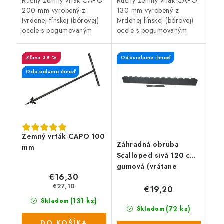
Ručný zemný vrták CAPO
Ručný zemný vrták CAPO
200 mm vyrobený z
130 mm vyrobený z
tvrdenej fínskej (bórovej)
tvrdenej fínskej (bórovej)
ocele s pogumovaným
ocele s pogumovaným
držadlom. Predĺžená
držadlom. Predĺžená
záruka 5 rokov. Ideálny
záruka 5 rokov. Ideálny
39 %
Odosielame ihneď
pomocník na sadenie
pomocník na sadenie
kríkov a stromčekov...
kríkov a stromčekov...
Odosielame ihneď
Zemný vrták CAPO 100
Záhradná obruba
mm
Scalloped sivá 120 cm,
gumová (vrátane
€16,30
klincov)
€27,10
€19,20
(131 ks)
Skladom
(72 ks)
Skladom
DO KOŠÍKA