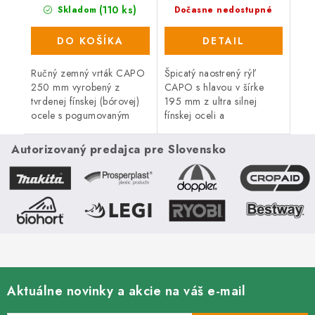
(110 ks)
Skladom
Dočasne nedostupné
DO KOŠÍKA
DETAIL
Ručný zemný vrták CAPO
Špicatý naostrený rýľ
250 mm vyrobený z
CAPO s hlavou v šírke
tvrdenej fínskej (bórovej)
195 mm z ultra silnej
ocele s pogumovaným
fínskej oceli a
držadlom. Predĺžená
ergonomicky upravenou
záruka 5 rokov. Ideálny
čiernou rukoväťou.
Autorizovaný predajca pre Slovensko
pomocník na sadenie
kríkov a stromčekov...
Aktuálne novinky a akcie na váš e-mail