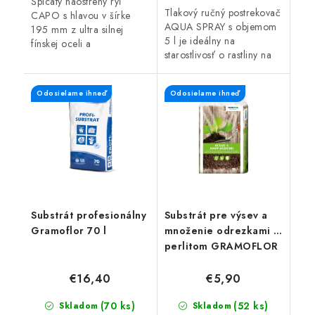
Špicatý naostrený rýľ
Tlakový ručný postrekovač
CAPO s hlavou v šírke
AQUA SPRAY s objemom
195 mm z ultra silnej
5 l je ideálny na
fínskej oceli a
starostlivosť o rastliny na
ergonomicky upravenou
záhrade.
čiernou rukoväťou.
Odosielame ihneď
Odosielame ihneď
Substrát profesionálny
Substrát pre výsev a
Gramoflor 70 l
množenie odrezkami s
perlitom GRAMOFLOR
15 l
€16,40
€5,90
(70 ks)
(52 ks)
Skladom
Skladom