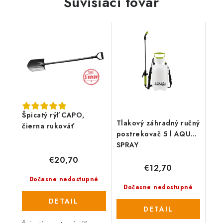
Súvisiaci tovar
Špicatý rýľ CAPO,
Tlakový záhradný ručný
čierna rukoväť
postrekovač 5 l AQUA
SPRAY
€20,70
€12,70
Dočasne nedostupné
Dočasne nedostupné
DETAIL
DETAIL