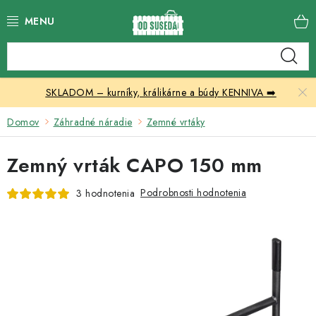
Prejsť
na
obsah
Katalóg produktov
SKLADOM – kurníky, králikárne a búdy KENNIVA ➡️
Skleníky
Domov
Záhradné náradie
Zemné vrtáky
Nábytok
Zemný vrták CAPO 150 mm
Chovateľské potreby
Podrobnosti hodnotenia
3 hodnotenia
Prístrešky
Vonkajšia dlažba
Kontakty