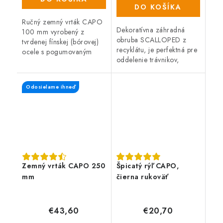
DO KOŠÍKA
Ručný zemný vrták CAPO
Dekoratívna záhradná
100 mm vyrobený z
obruba SCALLOPED z
tvrdenej fínskej (bórovej)
recyklátu, je perfektná pre
ocele s pogumovaným
oddelenie trávnikov,
držadlom. Predĺžená
záhonov, záhradných ciest
záruka 5 rokov. Ideálny
alebo miest na odpočinok
pomocník na sadenie
Odosielame ihneď
na záhrade. Pružný,
kríkov a stromčekov a...
recyklovaný...
Zemný vrták CAPO 250
Špicatý rýľ CAPO,
mm
čierna rukoväť
€43,60
€20,70