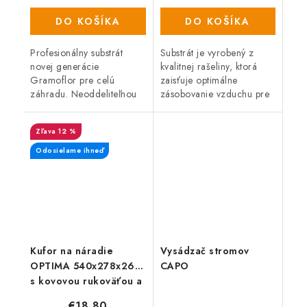
DO KOŠÍKA
DO KOŠÍKA
Profesionálny substrát
Substrát je vyrobený z
novej generácie
kvalitnej rašeliny, ktorá
Gramoflor pre celú
zaisťuje optimálne
záhradu. Neoddeliteľnou
zásobovanie vzduchu pre
súčasťou substrátov
jemné korienky mladých
Gramoflor je totiž vyšší
rastlín.
12 %
podiel obnoviteľných
komponentov, ako sú
Odosielame ihneď
kompost a...
Kufor na náradie
Vysádzač stromov
OPTIMA 540x278x269,
CAPO
s kovovou rukoväťou a
zámkami, sivý
€18,80