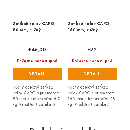
Zatĺkač kolov CAPO,
Zatĺkač kolov CAPO,
80 mm, ručný
160 mm, ručný
€45,30
€72
Dočasne nedostupné
Dočasne nedostupné
DETAIL
DETAIL
Ručný oceľový zatĺkač
Ručný oceľový zatĺkač
kolov CAPO s priemerom
kolov CAPO s priemerom
80 mm a hmotnosťou 6,7
160 mm a hmotnosťou 13
kg. Predĺžená záruka 5
kg. Predĺžená záruka 5
rokov. Ideálny pomocník
rokov. Ideálny pomocník
pri ohradzovaní
pri ohradzovaní
pozemkov, na vyviazanie
pozemkov, na vyviazanie
novo vysadených...
novo vysadených...