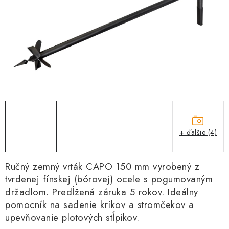
Kachle
+ ďalšie (4)
Ručný zemný vrták CAPO 150 mm vyrobený z
tvrdenej fínskej (bórovej) ocele s pogumovaným
držadlom. Predĺžená záruka 5 rokov. Ideálny
pomocník na sadenie kríkov a stromčekov a
upevňovanie plotových stĺpikov.