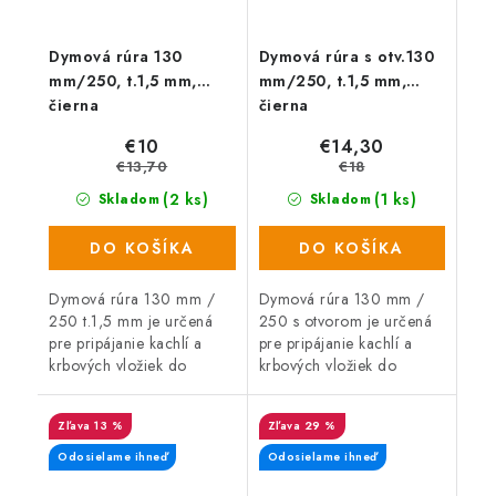
Dymová rúra 130
Dymová rúra s otv.130
mm/250, t.1,5 mm,
mm/250, t.1,5 mm,
čierna
čierna
€10
€14,30
€13,70
€18
(2 ks)
(1 ks)
Skladom
Skladom
DO KOŠÍKA
DO KOŠÍKA
Dymová rúra 130 mm /
Dymová rúra 130 mm /
250 t.1,5 mm je určená
250 s otvorom je určená
pre pripájanie kachlí a
pre pripájanie kachlí a
krbových vložiek do
krbových vložiek do
komína.
komína.
13 %
29 %
Odosielame ihneď
Odosielame ihneď