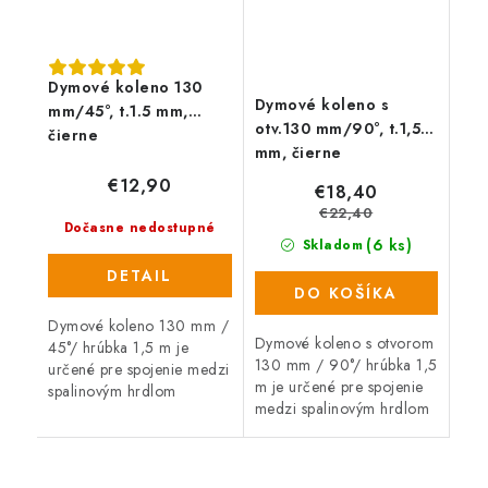
Dymové koleno 130
Dymové koleno s
mm/45°, t.1.5 mm,
otv.130 mm/90°, t.1,5
čierne
mm, čierne
€12,90
€18,40
€22,40
Dočasne nedostupné
(6 ks)
Skladom
DETAIL
DO KOŠÍKA
Dymové koleno 130 mm /
Dymové koleno s otvorom
45°/ hrúbka 1,5 m je
130 mm / 90°/ hrúbka 1,5
určené pre spojenie medzi
m je určené pre spojenie
spalinovým hrdlom
medzi spalinovým hrdlom
spotrebiča palív a
spotrebiča palív a
sopúchom.
sopúchom.