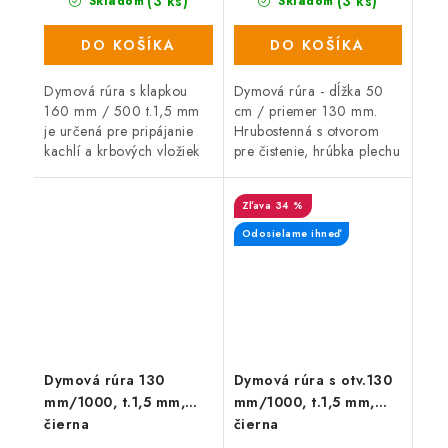
(3 ks)
(3 ks)
Skladom
Skladom
DO KOŠÍKA
DO KOŠÍKA
Dymová rúra s klapkou
Dymová rúra - dĺžka 50
160 mm / 500 t.1,5 mm
cm / priemer 130 mm.
je určená pre pripájanie
Hrubostenná s otvorom
kachlí a krbových vložiek
pre čistenie, hrúbka plechu
do komína.
2 mm, čierna farba.
Dymová rúra je určená na
34 %
spojenie medzi spalinovým
hrdlom...
Odosielame ihneď
Dymová rúra 130
Dymová rúra s otv.130
mm/1000, t.1,5 mm,
mm/1000, t.1,5 mm,
čierna
čierna