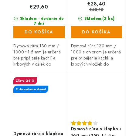
€28,40
€29,60
€43,10
(3 ks)
Skladom - dodanie do
Skladom
7 dní
(3 ks)
DO KOŠÍKA
DO KOŠÍKA
Dymová rúra 130 mm /
Dymová rúra 130 mm /
1000 t.1,5 mm je určená
1000 s otvorom je určená
pre pripájanie kachlí a
pre pripájanie kachlí a
krbových vložiek do
krbových vložiek do
komína.
komína.
26 %
Odosielame ihneď
Dymová rúra s klapkou
Dymová rúra s klapkou
160 mm/250, t.1,5 mm,