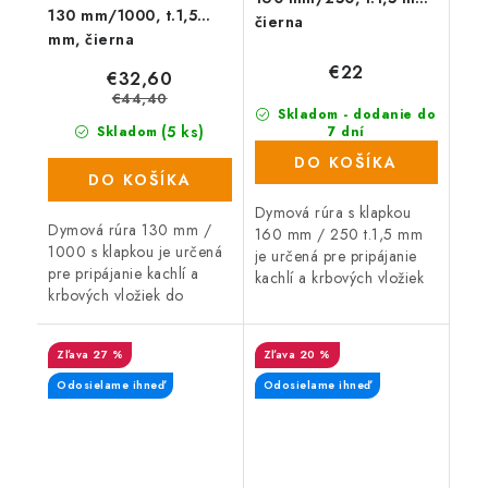
130 mm/1000, t.1,5
čierna
mm, čierna
€22
€32,60
€44,40
Skladom - dodanie do
(5 ks)
Skladom
7 dní
(23 ks)
DO KOŠÍKA
DO KOŠÍKA
Dymová rúra s klapkou
Dymová rúra 130 mm /
160 mm / 250 t.1,5 mm
1000 s klapkou je určená
je určená pre pripájanie
pre pripájanie kachlí a
kachlí a krbových vložiek
krbových vložiek do
do komína.
komína.
27 %
20 %
Odosielame ihneď
Odosielame ihneď