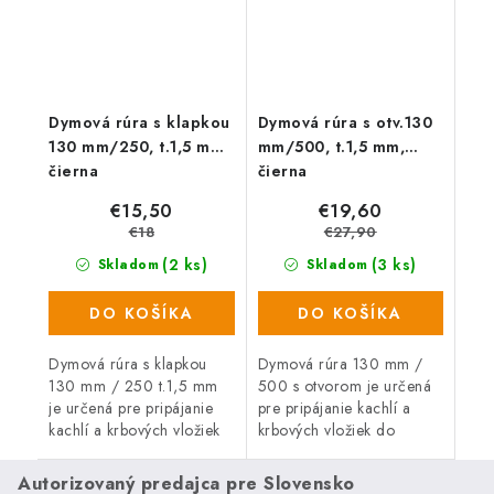
Dymová rúra s klapkou
Dymová rúra s otv.130
130 mm/250, t.1,5 mm,
mm/500, t.1,5 mm,
čierna
čierna
€15,50
€19,60
€18
€27,90
(2 ks)
(3 ks)
Skladom
Skladom
DO KOŠÍKA
DO KOŠÍKA
Dymová rúra s klapkou
Dymová rúra 130 mm /
130 mm / 250 t.1,5 mm
500 s otvorom je určená
je určená pre pripájanie
pre pripájanie kachlí a
kachlí a krbových vložiek
krbových vložiek do
do komína.
komína.
Autorizovaný predajca pre Slovensko