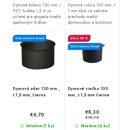
Dymové koleno 130 mm /
Dymová ružica 130 mm, t.
90°/ hrúbka 1,5 m je
1 mm slúži na zakrytie
určené pre spojenie medzi
prechodu medzi
spalinovým hrdlom
dymovodom a komínom.
spotrebiča palív a
sopúchom.
Odosielame ihneď
22 %
Odosielame ihneď
Dymová zder 130 mm ,
Dymové viečko 130
t.1,5 mm, čierna
mm, t.1,5 mm čierne
€8,30
€6,70
€10,70
(1 ks)
(6 ks)
Skladom
Skladom