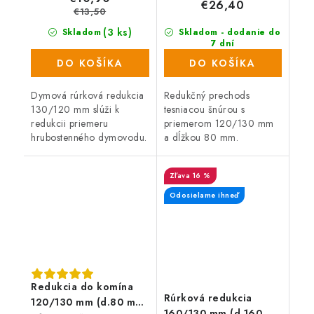
€26,40
€13,50
(3 ks)
Skladom
Skladom - dodanie do
7 dní
(62 ks)
DO KOŠÍKA
DO KOŠÍKA
Dymová rúrková redukcia
Redukčný prechods
130/120 mm slúži k
tesniacou šnúrou s
redukcii priemeru
priemerom 120/130 mm
hrubostenného dymovodu.
a dĺžkou 80 mm.
16 %
Odosielame ihneď
Redukcia do komína
Rúrková redukcia
120/130 mm (d.80 mm)
160/130 mm (d.160