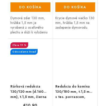
DO KOŠÍKA
DO KOŠÍKA
Dymová zder 130 mm,
Krycie dymové viečko 130
hrúbka 1,5 mm je
mm, hrúbka 1,5 mm na
vyrobená z oceľového
zaslepenie dymovodu.
plechu a slúži k vyloženiu
otvoru dymovodu v stene
vašich kachlí a krbov.
19 %
Odosielame ihneď
Rúrková redukcia
Redukcia do komína
130/120 mm (d.160
130/180 mm, t.1,5 mm
mm), t.1,5 mm, čierna
s tes. povrazcom,
čierna
€10,90