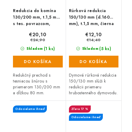
Redukcia do komína
Rúrková redukcia
130/200 mm, t.1,5 mm
150/130 mm (d.160
s tes. povrazcom,
mm), t.1,5 mm, čierna
čierna
€20,10
€12,10
€24,90
€14,40
(1 ks)
(5 ks)
Skladom
Skladom
DO KOŠÍKA
DO KOŠÍKA
Redukčný prechod s
Dymová rúrková redukcia
tesniacou šnúrou s
150/130 mm slúži k
priemerom 130/200 mm
redukcii priemeru
a dĺžkou 80 mm.
hrubostenného dymovodu.
Odosielame ihneď
17 %
Odosielame ihneď