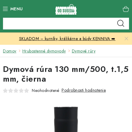
Prejsť
na
obsah
Katalóg produktov
SKLADOM – kurníky, králikárne a búdy KENNIVA ➡️
Skleníky
Domov
Hrubostenné dymovody
Dymové rúry
Nábytok
Dymová rúra 130 mm/500, t.1,5
Chovateľské potreby
mm, čierna
Prístrešky
Podrobnosti hodnotenia
Neohodnotené
Vonkajšia dlažba
Kontakty