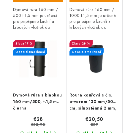
Dymová rúra 160 mm /
Dymová rúra 160 mm /
500 t.1,5 mm je určená
1000 t.1,5 mm je určená
pre pripájanie kachlí a
pre pripájanie kachlí a
krbových vložiek do
krbových vložiek do
komína.
komína.
17 %
29 %
Odosielame ihneď
Odosielame ihneď
Dymová rúra s klapkou
Roura kouřová s čis.
160 mm/500, t.1,5 mm,
otvorem 130 mm/50
čierna
cm, silnostěnná 2 mm,
černá
€28
€20,50
€33,90
€29