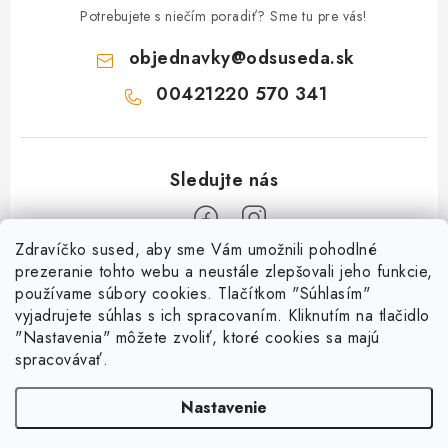
Potrebujete s niečím poradiť? Sme tu pre vás!
objednavky
@
odsuseda.sk
00421220 570 341
Zdravíčko sused, aby sme Vám umožnili pohodlné
Z
prezeranie tohto webu a neustále zlepšovali jeho funkcie,
používame súbory cookies. Tlačítkom "Súhlasím"
á
vyjadrujete súhlas s ich spracovaním. Kliknutím na tlačidlo
O nás
p
"Nastavenia" môžete zvoliť, ktoré cookies sa majú
ä
spracovávať.
Kontakty
Všetko o nákupe
t
História a súčasnosť
Nastavenie
i
Jéža klub
Dokumenty
e
Susedov blog