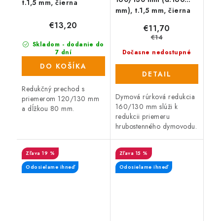
t.1,5 mm, čierna
mm), t.1,5 mm, čierna
€13,20
€11,70
€14
Skladom - dodanie do
7 dní
Dočasne nedostupné
(2 ks)
DO KOŠÍKA
DETAIL
Redukčný prechod s
Dymová rúrková redukcia
priemerom 120/130 mm
160/130 mm slúži k
a dĺžkou 80 mm.
redukcii priemeru
hrubostenného dymovodu.
19 %
15 %
Odosielame ihneď
Odosielame ihneď