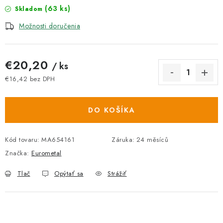
(63 ks)
Skladom
Možnosti doručenia
€20,20
/ ks
€16,42 bez DPH
Jednotková cena:
DO KOŠÍKA
Kód tovaru:
MA654161
Záruka
:
24 měsíců
Značka:
Eurometal
Tlač
Opýtať sa
Strážiť