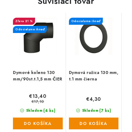
Súvisiaci tovar
21 %
Odosielame ihneď
Odosielame ihneď
Dymové koleno 130
Dymová ružica 130 mm,
mm/90st.t.1,5 mm ČIER
t.1 mm čierna
€13,40
€4,30
€17,10
(4 ks)
(7 ks)
Skladom
Skladom
DO KOŠÍKA
DO KOŠÍKA