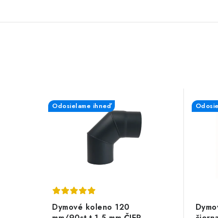
Odosielame ihneď
Odosie
Dymové koleno 120
Dymov
mm/90st.t.1,5 mm ČIER
čiern