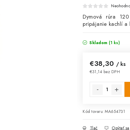
Neohodno
Dymová rúra 120
pripájanie kachlí a
Skladom
(1 ks)
€38,30
/ ks
€31,14 bez DPH
Jednotková cena:
Kód tovaru:
MA654731
Tlač
Opýtať sa