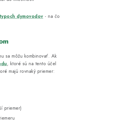
typoch dymovodov
- na čo
rom
hu sa môžu kombinovať. Ak
odu
, ktoré sú na tento účel
oré majú rovnaký priemer:
ší priemer)
riemeru