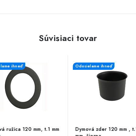
Súvisiaci tovar
lame ihneď
Odosielame ihneď
á ružica 120 mm, t.1 mm
Dymová zder 120 mm , t.
a
mm, čierna