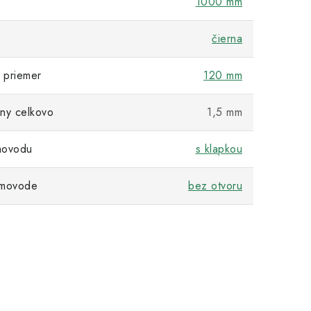
1000 mm
čierna
 priemer
120 mm
ny celkovo
1,5 mm
movodu
s klapkou
ymovode
bez otvoru