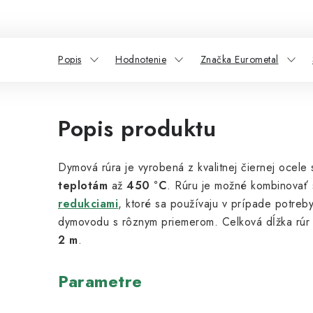
Popis
Hodnotenie
Značka Eurometal
Popis produktu
Dymová rúra je
vyrobená z kvalitnej čiernej ocele
teplotám
až
450 °C
. Rúru je možné kombinovať
redukciami
, ktoré sa používaju v prípade potreb
dymovodu s rôznym priemerom. Celková dĺžka rúr
2 m
.
Parametre