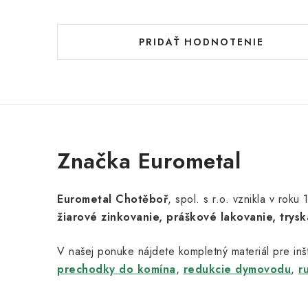
PRIDAŤ HODNOTENIE
Značka Eurometal
Eurometal Chotěboř
, spol. s r.o. vznikla v rok
žiarové zinkovanie, práškové lakovanie, trysk
V našej ponuke nájdete kompletný materiál pre inšt
prechodky do komína
,
redukcie dymovodu
,
r