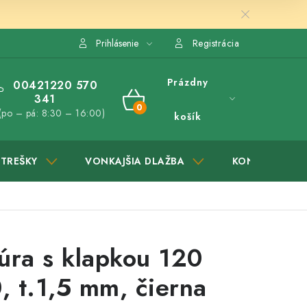
Prihlásenie
Registrácia
Prázdny
00421220 570
341
NÁKUPNÝ
(po – pá: 8:30 – 16:00)
košík
KOŠÍK
STREŠKY
VONKAJŠIA DLAŽBA
KONTAKTY
úra s klapkou 120
 t.1,5 mm, čierna