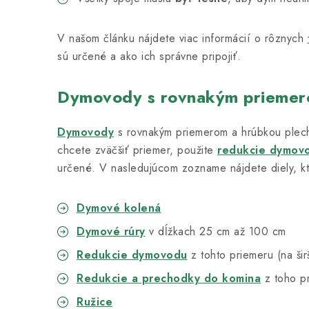
V našom článku nájdete viac informácií o rôznych
sú určené a ako ich správne pripojiť.
Dymovody s rovnakým prieme
Dymovody
s rovnakým priemerom a hrúbkou plec
chcete zväčšiť priemer, použite
redukcie dymov
určené. V nasledujúcom zozname nájdete diely, kt
Dymové kolená
Dymové rúry
v dĺžkach 25 cm až 100 cm
Redukcie dymovodu
z tohto priemeru (na šir
Redukcie a prechodky do komina
z toho p
Ružice