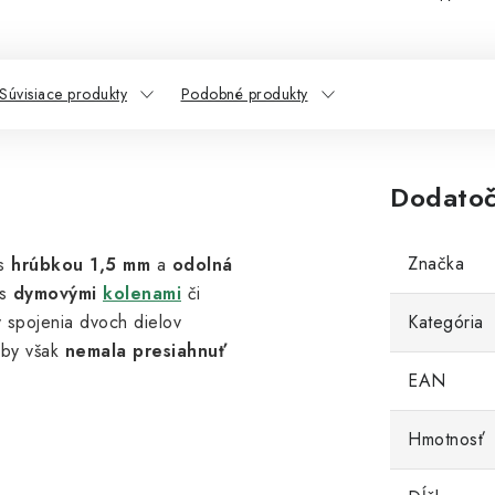
Súvisiace produkty
Podobné produkty
Dodatoč
Značka
 s
hrúbkou 1,5 mm
a
odolná
 s
dymovými
kolenami
či
y spojenia dvoch dielov
Kategória
 by však
nemala presiahnuť
EAN
Hmotnosť