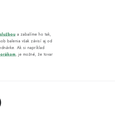
 službou
a zabalíme ho tak,
ob balenia však závisí aj od
ednávke. Ak si napríklad
porákom
, je možné, že tovar
)