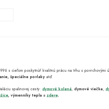
u 1996 s cieľom poskytnúť kvalitnú prácu na trhu s povrchovými
anie, špeciálne povlaky
atď.
aláciu spalinovej cesty:
dymové kolená
,
dymové viečka
,
d
užice
,
výmenníky tepla
a
zdere
.