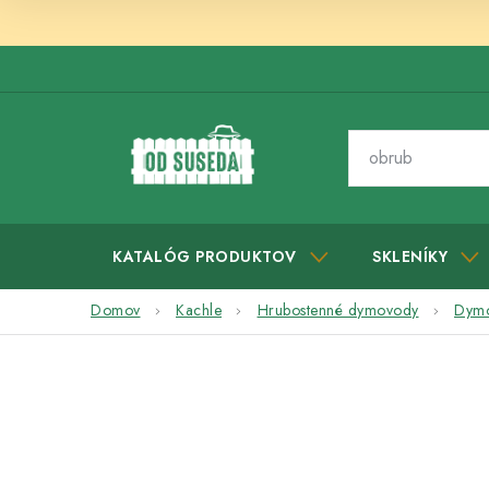
Prejsť
na
obsah
KATALÓG PRODUKTOV
SKLENÍKY
Domov
Kachle
Hrubostenné dymovody
Dymo