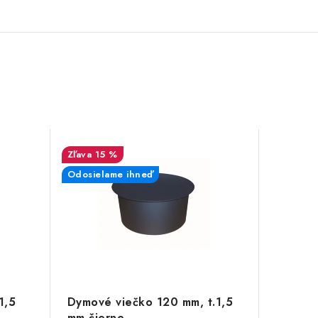
15 %
Odosielame ihneď
1,5
Dymové viečko 120 mm, t.1,5
mm čierne