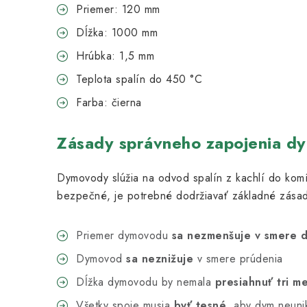
Priemer: 120 mm
Dĺžka: 1000 mm
Hrúbka: 1,5 mm
Teplota spalín do 450 °C
Farba: čierna
Zásady správneho zapojenia d
Dymovody slúžia na odvod spalín z kachlí do komí
bezpečné, je potrebné dodržiavať základné zásad
Priemer dymovodu
sa nezmenšuje v smere 
Dymovod
sa neznižuje
v smere prúdenia
Dĺžka dymovodu by nemala
presiahnuť tri m
Všetky spoje musia
byť tesné
, aby dym neunik