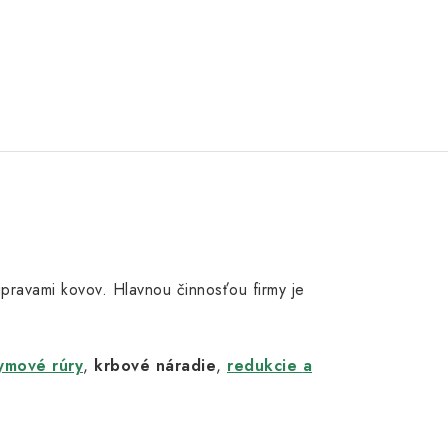
 úpravami kovov. Hlavnou činnosťou firmy je
ymové rúry
,
krbové náradie
,
redukcie
a