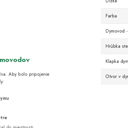
Dĺžka
Farba
Dymovod -
Hrúbka ste
ymovodov
Klapka dy
na. Aby bolo pripojenie
Otvor v d
y:
dymu
etre
al do miestnosti