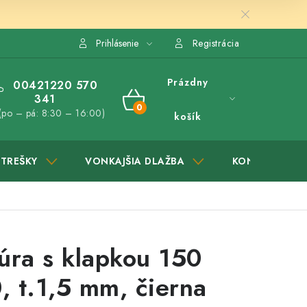
Prihlásenie
Registrácia
Prázdny
00421220 570
341
NÁKUPNÝ
(po – pá: 8:30 – 16:00)
košík
KOŠÍK
STREŠKY
VONKAJŠIA DLAŽBA
KONTAKTY
úra s klapkou 150
 t.1,5 mm, čierna