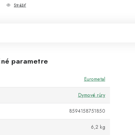
Strážiť
né parametre
Eurometal
Dymové rúry
8594158751850
6,2 kg