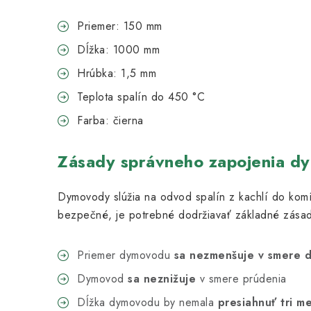
Priemer: 150 mm
Dĺžka: 1000 mm
Hrúbka: 1,5 mm
Teplota spalín do 450 °C
Farba: čierna
Zásady správneho zapojenia d
Dymovody slúžia na odvod spalín z kachlí do komí
bezpečné, je potrebné dodržiavať základné zásad
Priemer dymovodu
sa nezmenšuje v smere 
Dymovod
sa neznižuje
v smere prúdenia
Dĺžka dymovodu by nemala
presiahnuť tri m