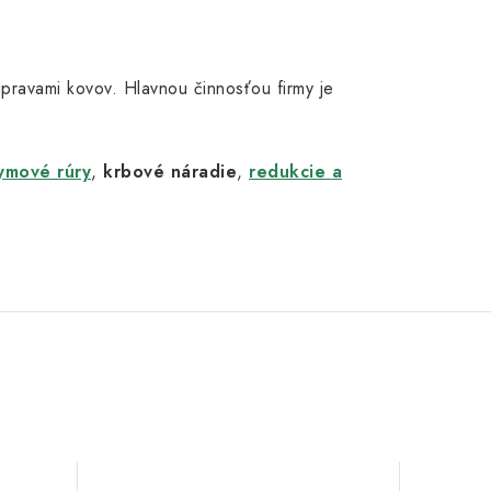
 úpravami kovov. Hlavnou činnosťou firmy je
ymové rúry
,
krbové náradie
,
redukcie
a