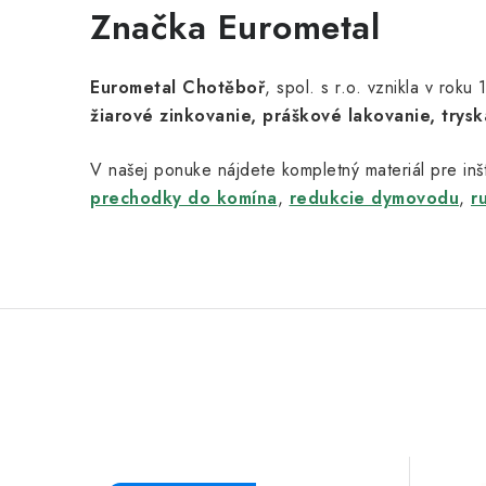
í
Značka Eurometal
Eurometal Chotěboř
, spol. s r.o. vznikla v rok
žiarové zinkovanie, práškové lakovanie, trysk
V našej ponuke nájdete kompletný materiál pre inšt
prechodky do komína
,
redukcie dymovodu
,
r