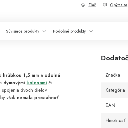
Tlač
Opýtať sa
Súvisiace produkty
Podobné produkty
Dodatoč
Značka
 s
hrúbkou 1,5 mm
a
odolná
 s
dymovými
kolenami
či
y spojenia dvoch dielov
Kategória
 by však
nemala presiahnuť
EAN
Hmotnosť