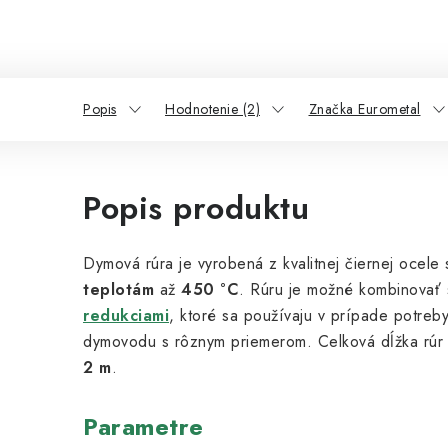
Popis
Hodnotenie (2)
Značka Eurometal
Popis produktu
Dymová rúra je
vyrobená z kvalitnej čiernej ocele
teplotám
až
450 °C
. Rúru je možné kombinovať
redukciami
, ktoré sa používaju v prípade potreb
dymovodu s rôznym priemerom. Celková dĺžka rúr
2 m
.
Parametre