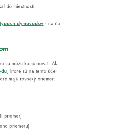
al do miestnosti
typoch dymovodov
- na čo
rom
hu sa môžu kombinovať. Ak
odu
, ktoré sú na tento účel
oré majú rovnaký priemer:
ší priemer)
ieho priemeru)