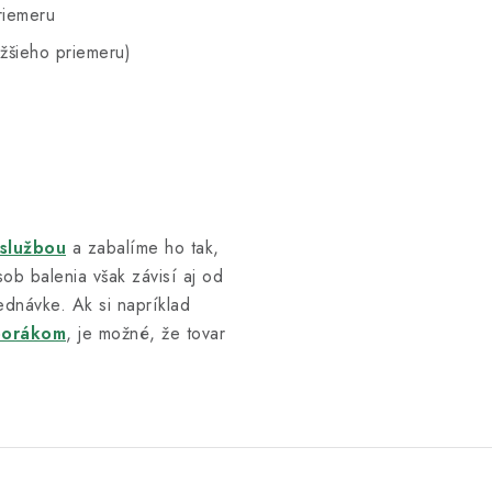
riemeru
žšieho priemeru)
 službou
a zabalíme ho tak,
ob balenia však závisí aj od
ednávke. Ak si napríklad
porákom
, je možné, že tovar