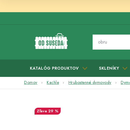
Prejsť
na
obsah
KATALÓG PRODUKTOV
SKLENÍKY
Domov
Kachle
Hrubostenné dymovody
Dymo
29 %