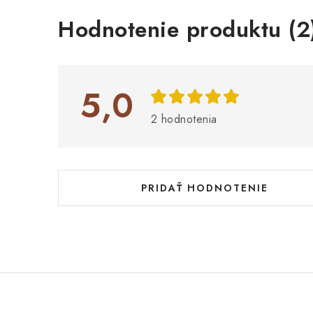
V
Hodnotenie produktu (2
ý
p
i
5,0
s
2 hodnotenia
h
o
d
PRIDAŤ HODNOTENIE
n
o
t
e
n