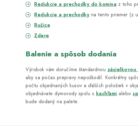
Redukcie a prechodky do komina
z toho p
Redukcie a prechodky
na tento priemer (z u
Ružice
Zdere
Balenie a spôsob dodania
Výrobok vám doručíme štandardnou
zásielkovou
aby sa počas prepravy nepoškodil. Konkrétny spôs
počtu objednaných kusov a ďalších položiek v obj
objednávate dymovody spolu s
kachľami
alebo
s
bude dodaný na palete.