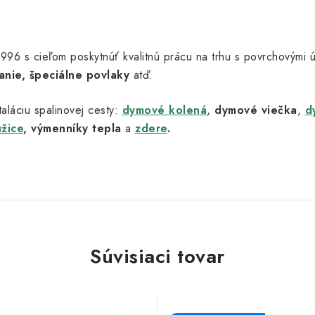
u 1996 s cieľom poskytnúť kvalitnú prácu na trhu s povrchovými
anie, špeciálne povlaky
atď.
aláciu spalinovej cesty:
dymové kolená
,
dymové viečka
,
d
užice
,
výmenníky tepla
a
zdere
.
Súvisiaci tovar