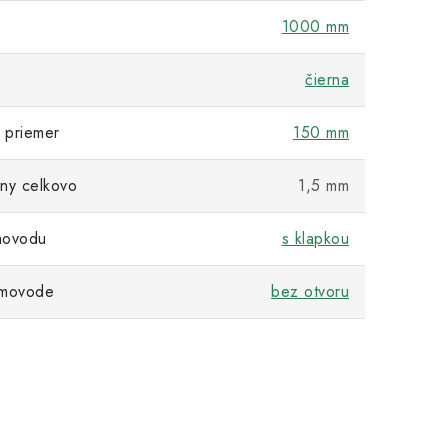
1000 mm
čierna
 priemer
150 mm
ny celkovo
1,5 mm
movodu
s klapkou
ymovode
bez otvoru