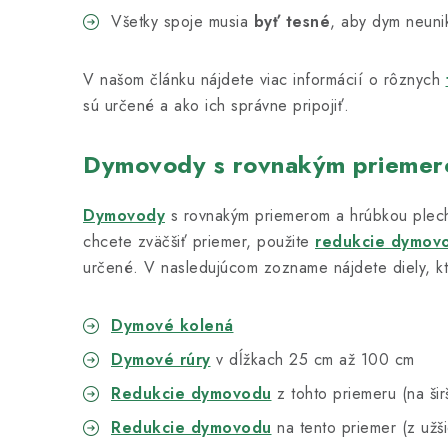
Všetky spoje musia
byť tesné
, aby dym neunik
V našom článku nájdete viac informácií o rôznych
sú určené a ako ich správne pripojiť.
Dymovody s rovnakým prieme
Dymovody
s rovnakým priemerom a hrúbkou plec
chcete zväčšiť priemer, použite
redukcie dymov
určené. V nasledujúcom zozname nájdete diely, kt
Dymové kolená
Dymové rúry
v dĺžkach 25 cm až 100 cm
Redukcie dymovodu
z tohto priemeru (na šir
Redukcie dymovodu
na tento priemer (z užš