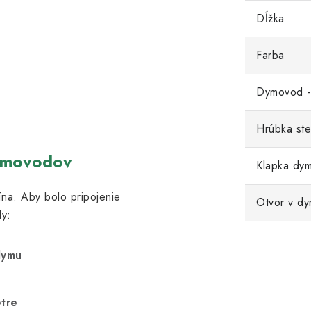
Dĺžka
Farba
Dymovod -
Hrúbka ste
ymovodov
Klapka dy
na. Aby bolo pripojenie
Otvor v d
y:
dymu
etre