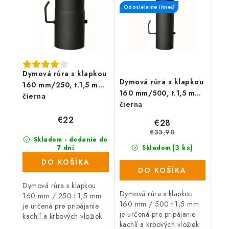
Odosielame ihneď
Dymová rúra s klapkou
Dymová rúra s klapkou
160 mm/250, t.1,5 mm,
160 mm/500, t.1,5 mm,
čierna
čierna
€22
€28
€33,90
Skladom - dodanie do
(3 ks)
7 dní
Skladom
(23 ks)
DO KOŠÍKA
DO KOŠÍKA
Dymová rúra s klapkou
Dymová rúra s klapkou
160 mm / 250 t.1,5 mm
160 mm / 500 t.1,5 mm
je určená pre pripájanie
je určená pre pripájanie
kachlí a krbových vložiek
kachlí a krbových vložiek
do komína.