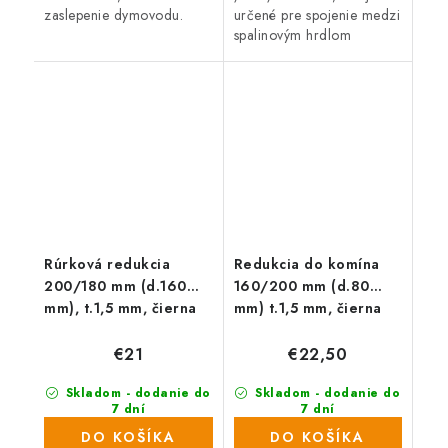
zaslepenie dymovodu.
určené pre spojenie medzi
spalinovým hrdlom
spotrebiča palív a
sopúchom.
Rúrková redukcia
Redukcia do komína
200/180 mm (d.160
160/200 mm (d.80
mm), t.1,5 mm, čierna
mm) t.1,5 mm, čierna
€21
€22,50
Skladom - dodanie do
Skladom - dodanie do
7 dní
7 dní
(18 ks)
(27 ks)
DO KOŠÍKA
DO KOŠÍKA