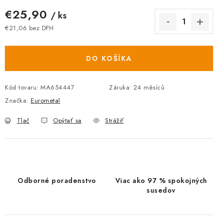
€25,90
/ ks
€21,06 bez DPH
Jednotková cena:
DO KOŠÍKA
Kód tovaru:
MA654447
Záruka
:
24 měsíců
Značka:
Eurometal
Tlač
Opýtať sa
Strážiť
Odborné poradenstvo
Viac ako 97 % spokojných
susedov