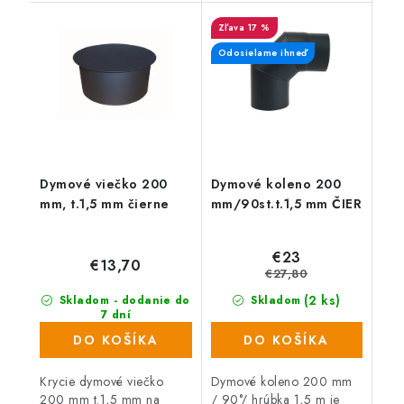
kachlí a krbov.
17 %
Odosielame ihneď
Dymové viečko 200
Dymové koleno 200
mm, t.1,5 mm čierne
mm/90st.t.1,5 mm ČIER
€23
€13,70
€27,80
(2 ks)
Skladom - dodanie do
Skladom
7 dní
(90 ks)
DO KOŠÍKA
DO KOŠÍKA
Krycie dymové viečko
Dymové koleno 200 mm
200 mm t.1,5 mm na
/ 90°/ hrúbka 1,5 m je