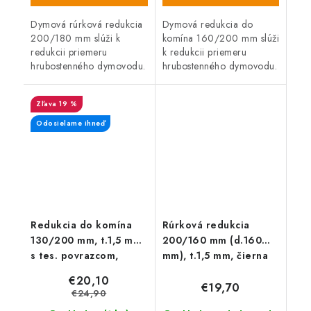
Dymová rúrková redukcia
Dymová redukcia do
200/180 mm slúži k
komína 160/200 mm slúži
redukcii priemeru
k redukcii priemeru
hrubostenného dymovodu.
hrubostenného dymovodu.
19 %
Odosielame ihneď
Redukcia do komína
Rúrková redukcia
130/200 mm, t.1,5 mm
200/160 mm (d.160
s tes. povrazcom,
mm), t.1,5 mm, čierna
čierna
€20,10
€19,70
€24,90