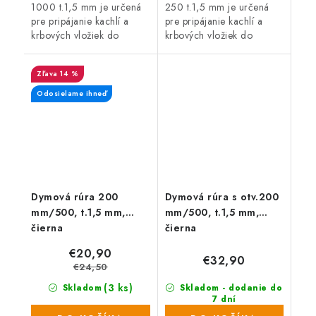
1000 t.1,5 mm je určená
250 t.1,5 mm je určená
pre pripájanie kachlí a
pre pripájanie kachlí a
krbových vložiek do
krbových vložiek do
komína.
komína.
14 %
Odosielame ihneď
Dymová rúra 200
Dymová rúra s otv.200
mm/500, t.1,5 mm,
mm/500, t.1,5 mm,
čierna
čierna
€20,90
€32,90
€24,50
(3 ks)
Skladom
Skladom - dodanie do
7 dní
(6 ks)