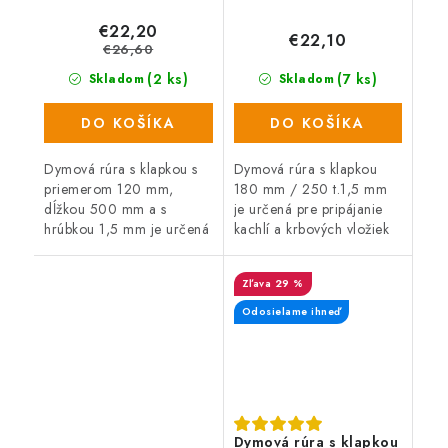
€22,20
€22,10
€26,60
(2 ks)
(7 ks)
Skladom
Skladom
DO KOŠÍKA
DO KOŠÍKA
Dymová rúra s klapkou s
Dymová rúra s klapkou
priemerom 120 mm,
180 mm / 250 t.1,5 mm
dĺžkou 500 mm a s
je určená pre pripájanie
hrúbkou 1,5 mm je určená
kachlí a krbových vložiek
na pripájanie kachlí a
do komína.
krbových vložiek do
29 %
komína. Teplota spalín do
450 °C, farba:...
Odosielame ihneď
Dymová rúra s klapkou