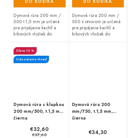
DO KOŠÍKA
DO KOŠÍKA
Dymová rúra 200 mm /
Dymová rúra 200 mm /
500 t.1,5 mm je určená
500 s otvorom je určená
pre pripájanie kachlí a
pre pripájanie kachlí a
krbových vložiek do
krbových vložiek do
komína.
komína.
13 %
Odosielame ihneď
Dymová rúra s klapkou
Dymová rúra 200
200 mm/500, t.1,5 mm,
mm/750, t.1,5 mm,
čierna
čierna
€32,60
€34,30
€37,60