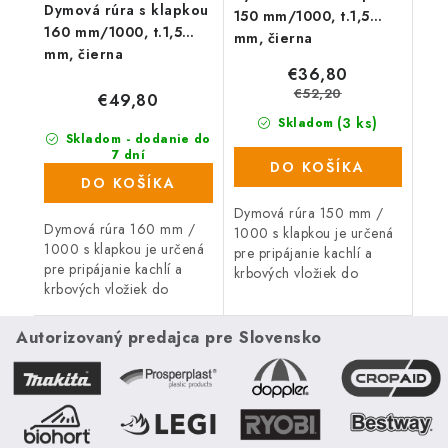
Dymová rúra s klapkou
150 mm/1000, t.1,5
160 mm/1000, t.1,5
mm, čierna
mm, čierna
€36,80
€52,20
€49,80
(3 ks)
Skladom
Skladom - dodanie do
7 dní
DO KOŠÍKA
(16 ks)
DO KOŠÍKA
Dymová rúra 150 mm /
Dymová rúra 160 mm /
1000 s klapkou je určená
1000 s klapkou je určená
pre pripájanie kachlí a
pre pripájanie kachlí a
krbových vložiek do
krbových vložiek do
komína.
komína.
Autorizovaný predajca pre Slovensko