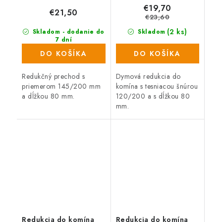
čierna
€19,70
€21,50
€23,60
(2 ks)
Skladom - dodanie do
Skladom
7 dní
(15 ks)
DO KOŠÍKA
DO KOŠÍKA
Redukčný prechod s
Dymová redukcia do
priemerom 145/200 mm
komína s tesniacou šnúrou
a dĺžkou 80 mm.
120/200 a s dĺžkou 80
mm.
Redukcia do komína
Redukcia do komína