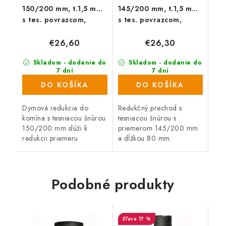
150/200 mm, t.1,5 mm
145/200 mm, t.1,5 mm
s tes. povrazcom,
s tes. povrazcom,
čierna
čierna
€26,60
€26,30
Skladom - dodanie do
Skladom - dodanie do
7 dní
7 dní
(176 ks)
(29 ks)
DO KOŠÍKA
DO KOŠÍKA
Dymová redukcia do
Redukčný prechod s
komína s tesniacou šnúrou
tesniacou šnúrou s
150/200 mm slúži k
priemerom 145/200 mm
redukcii priemeru
a dĺžkou 80 mm.
hrubostenného dymovodu.
Podobné produkty
17 %