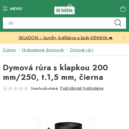
Prejsť
na
obsah
Katalóg produktov
SKLADOM – kurníky, králikárne a búdy KENNIVA ➡️
Skleníky
Domov
Hrubostenné dymovody
Dymové rúry
Nábytok
Dymová rúra s klapkou 200
Chovateľské potreby
mm/250, t.1,5 mm, čierna
Prístrešky
Podrobnosti hodnotenia
Neohodnotené
Vonkajšia dlažba
Kontakty