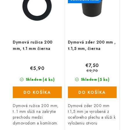
Dymová ružica 200
Dymová zder 200 mm ,
mm, t.1 mm čierna
t.1,5 mm, čierna
€7,50
€5,90
€9,70
(4 ks)
(5 ks)
Skladom
Skladom
DO KOŠÍKA
DO KOŠÍKA
Dymová ružica 200 mm,
Dymová zder 200 mm
t. 1 mm slúži na zakrytie
t.1,5 mm je vyrobená z
prechodu medzi
oceľového plechu a slúži k
dymovodom a komínom.
vyloženiu otvoru
dymovodu v stene vašich