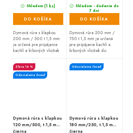
(1 ks)
Skladom
Skladom - dodanie do
7 dní
(12 ks)
DO KOŠÍKA
DO KOŠÍKA
Dymová rúra s klapkou
Dymová rúra 200 mm /
200 mm / 500 t.1,5 mm
750 t.1,5 mm je určená
je určená pre pripájanie
pre pripájanie kachlí a
kachlí a krbových vložiek
krbových vložiek do
do komína.
komína.
16 %
Odosielame ihneď
Odosielame ihneď
Dymová rúra s klapkou
Dymová rúra s klapkou
120 mm/500, t.1,5 mm,
180 mm/250, t.1,5 mm,
čierna
čierna