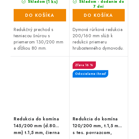
(1 ks)
Skladom
Skladom - dodanie do
7 dní
(5 ks)
DO KOŠÍKA
DO KOŠÍKA
Redukčný prechod s
Dymová rúrková redukcia
tesniacou šnúrou s
200/160 mm slúži k
priemerom 130/200 mm
redukcii priemeru
a dĺžkou 80 mm.
hrubostenného dymovodu.
16 %
Odosielame ihneď
Redukcia do komína
Redukcia do komína
145/200 mm (d.80
120/200 mm, t.1,5 mm
mm) t.1,5 mm, čierna
s tes. povrazcom,