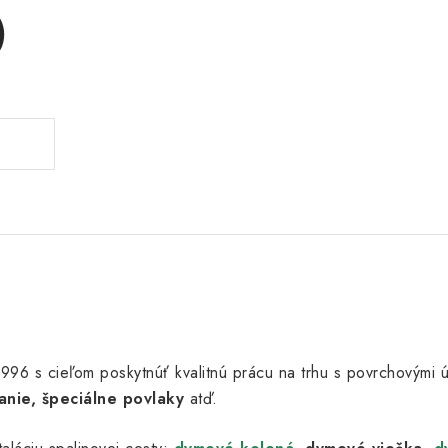
)
u 1996 s cieľom poskytnúť kvalitnú prácu na trhu s povrchovými
anie, špeciálne povlaky
atď.