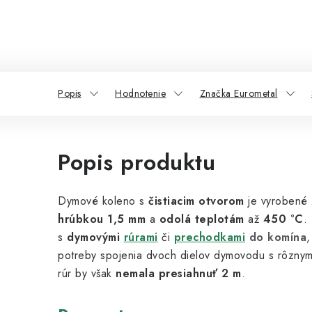
Popis
Hodnotenie
Značka Eurometal
Popis produktu
Dymové koleno s
čistiacim otvorom
je
vyrobené z
hrúbkou 1,5 mm
a
odolá teplotám
až
450 °C
.
s
dymovými
rúrami
či
prechodkami
do komína
,
potreby spojenia dvoch dielov dymovodu s rôznym
rúr by však
nemala presiahnuť 2 m
.