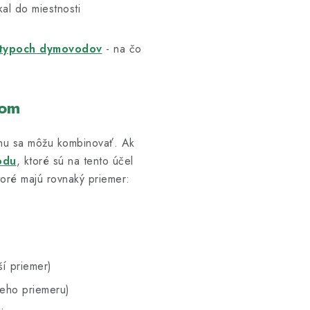
al do miestnosti
typoch dymovodov
- na čo
rom
hu sa môžu kombinovať. Ak
odu
, ktoré sú na tento účel
oré majú rovnaký priemer:
ší priemer)
ieho priemeru)