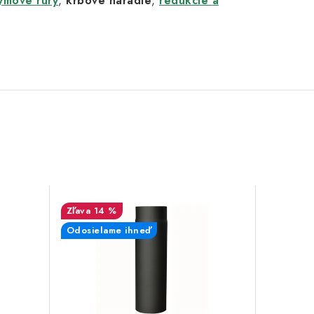
ymové rúry
,
krbové náradie
,
redukcie
a
14 %
Odosielame ihneď