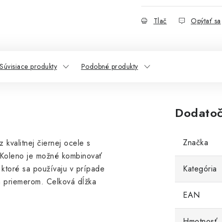
Tlač
Opýtať sa
Súvisiace produkty
Podobné produkty
Dodatoč
Značka
 kvalitnej čiernej ocele s
 Koleno je možné kombinovať
 ktoré sa používaju v prípade
Kategória
 priemerom. Celková dĺžka
EAN
Hmotnosť