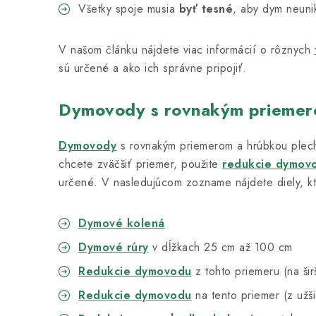
Všetky spoje musia
byť tesné
, aby dym neunik
V našom článku nájdete viac informácií o rôznych
sú určené a ako ich správne pripojiť.
Dymovody s rovnakým prieme
Dymovody
s rovnakým priemerom a hrúbkou plec
chcete zväčšiť priemer, použite
redukcie dymov
určené. V nasledujúcom zozname nájdete diely, kt
Dymové kolená
Dymové rúry
v dĺžkach 25 cm až 100 cm
Redukcie dymovodu
z tohto priemeru (na šir
Redukcie dymovodu
na tento priemer (z užš