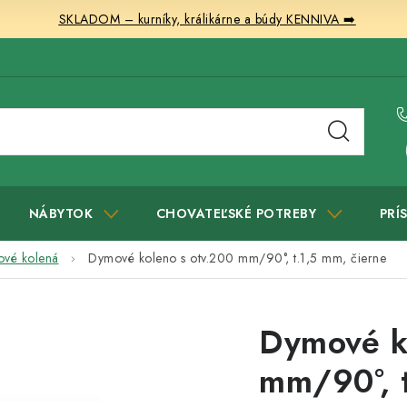
SKLADOM – kurníky, králikárne a búdy KENNIVA ➡️
NÁBYTOK
CHOVATEĽSKÉ POTREBY
PRÍ
vé kolená
Dymové koleno s otv.200 mm/90°, t.1,5 mm, čierne
Dymové k
mm/90°, t