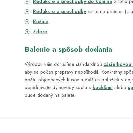
Redukcie a prechodky do komina
z toho p
Redukcie a prechodky
na tento priemer (z u
Ružice
Zdere
Balenie a spôsob dodania
Výrobok vám doručíme štandardnou
zásielkovou
aby sa počas prepravy nepoškodil. Konkrétny spôs
počtu objednaných kusov a ďalších položiek v obj
objednávate dymovody spolu s
kachľami
alebo
s
bude dodaný na palete.