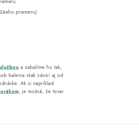
riemeru
žšieho priemeru)
 službou
a zabalíme ho tak,
ob balenia však závisí aj od
ednávke. Ak si napríklad
porákom
, je možné, že tovar