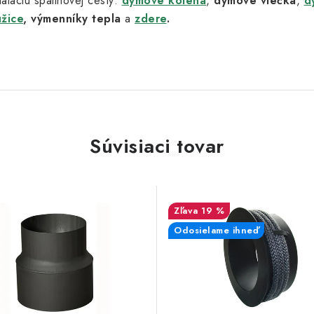
aláciu spalinovej cesty:
dymové kolená
,
dymové viečka
,
d
užice
,
výmenníky tepla
a
zdere
.
Súvisiaci tovar
19 %
Odosielame ihneď