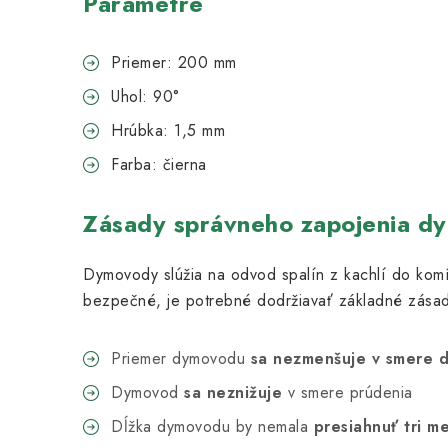
Parametre
Priemer: 200 mm
Uhol: 90°
Hrúbka: 1,5 mm
Farba: čierna
Zásady správneho zapojenia d
Dymovody slúžia na odvod spalín z kachlí do komí
bezpečné, je potrebné dodržiavať základné zásad
Priemer dymovodu
sa nezmenšuje v smere 
Dymovod
sa neznižuje
v smere prúdenia
Dĺžka dymovodu by nemala
presiahnuť tri m