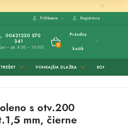
Prihlásenie
Registrácia
Prázdny
00421220 570
341
NÁKUPNÝ
(po – pá: 8:30 – 16:00)
košík
KOŠÍK
STREŠKY
VONKAJŠIA DLAŽBA
KONTAKTY
oleno s otv.200
.1,5 mm, čierne