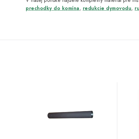
V našej ponuke nájdete kompletný materiál pre inšt
prechodky do komína
,
redukcie dymovodu
,
r