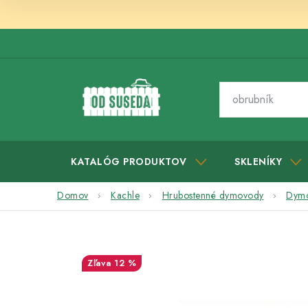
Prejsť
na
obsah
KATALÓG PRODUKTOV
SKLENÍKY
Domov
Kachle
Hrubostenné dymovody
Dymo
12 %