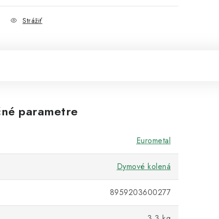
Strážiť
né parametre
Eurometal
Dymové kolená
8959203600277
3,3 kg