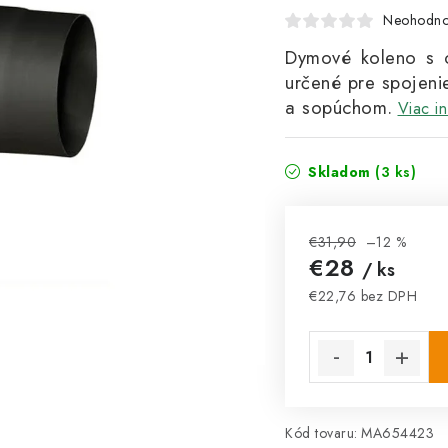
Neohodno
Dymové koleno s 
určené pre spojeni
a sopúchom.
Viac in
Skladom
(3 ks)
€31,90
–12 %
€28
/ ks
€22,76 bez DPH
Jednotková cena:
Kód tovaru:
MA654423