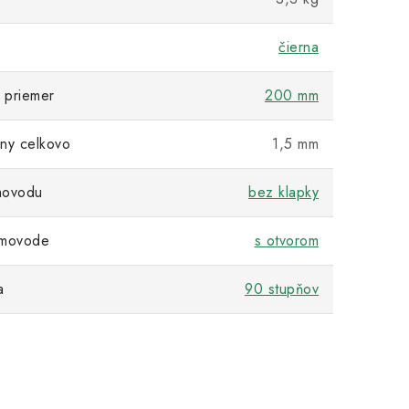
čierna
 priemer
200 mm
ny celkovo
1,5 mm
movodu
bez klapky
ymovode
s otvorom
a
90 stupňov