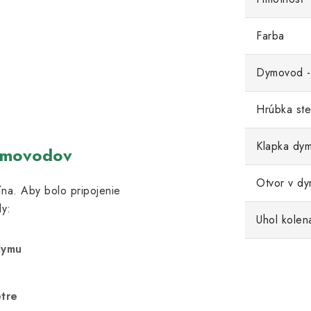
Farba
Dymovod -
Hrúbka ste
Klapka dy
ymovodov
Otvor v d
na. Aby bolo pripojenie
y:
Uhol kolen
dymu
etre