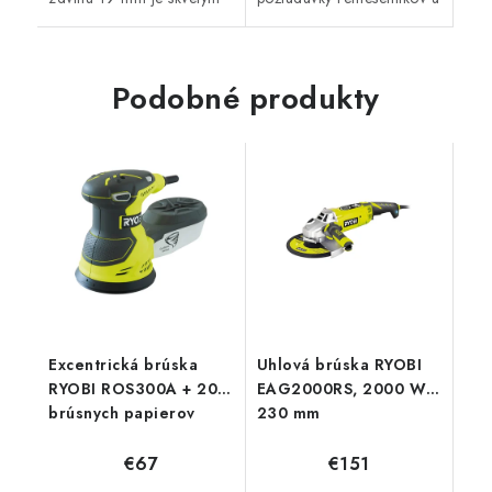
pomocníkom pre všetkých
domácich majstrov na
remeselníkov a domácich
kvalitu a vysoký výkon,
majstrov.
spoľahlivosť a schopnosť
splniť aj...
Podobné produkty
Excentrická brúska
Uhlová brúska RYOBI
RYOBI ROS300A + 20
EAG2000RS, 2000 W,
brúsnych papierov
230 mm
€67
€151