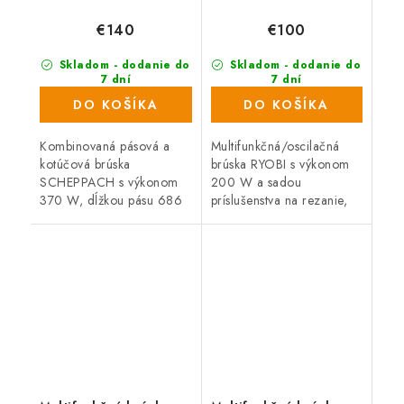
€140
€100
Skladom - dodanie do
Skladom - dodanie do
7 dní
7 dní
(24 ks)
(60 ks)
DO KOŠÍKA
DO KOŠÍKA
Kombinovaná pásová a
Multifunkčná/oscilačná
kotúčová brúska
brúska RYOBI s výkonom
SCHEPPACH s výkonom
200 W a sadou
370 W, dĺžkou pásu 686
príslušenstva na rezanie,
mm a priemerom
brúsenie, škrabanie a
brúsneho kotúča 150 mm
leštenie. Dodávaná v
je perfektným
praktickej taške.
pomocníkom pre všetkých
domácich majstrov a...