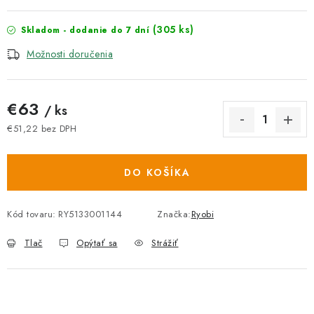
(305 ks)
Skladom - dodanie do 7 dní
Možnosti doručenia
€63
/ ks
€51,22 bez DPH
Jednotková cena:
DO KOŠÍKA
Kód tovaru:
RY5133001144
Značka:
Ryobi
Tlač
Opýtať sa
Strážiť