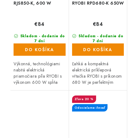
RJS850-K, 600 W
RYOBI RPD680-K 650W
€84
€84
Skladom - dodanie do
Skladom - dodanie do
7 dní
7 dní
(864 ks)
(157 ks)
DO KOŠÍKA
DO KOŠÍKA
Výkonná, technológiami
Ľahká a kompaktná
nabitá elektrická
elektrická príklepová
priamočiara píla RYOBI s
vŕtačka RYOBI s príkonom
výkonom 600 W spĺňa
680 W je perfektným
náročné požiadavky
pomocníkom pre všetkých
remeselníkov a domácich
domácich majstrov a
20 %
majstrov na kvalitu a
remeselníkov. Dodávaná v
vysoký výkon,
plastovom kufri.
Odosielame ihneď
spoľahlivosť...