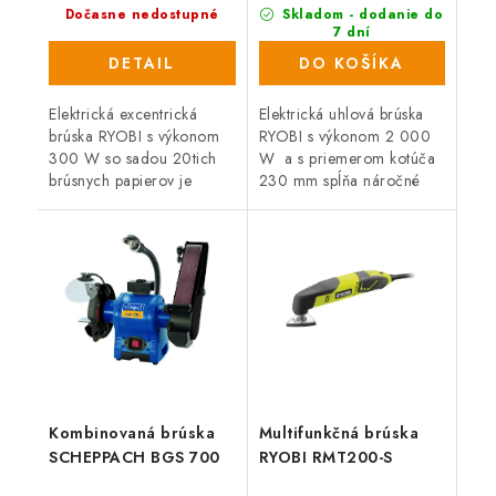
Dočasne nedostupné
Skladom - dodanie do
7 dní
(176 ks)
DETAIL
DO KOŠÍKA
Elektrická excentrická
Elektrická uhlová brúska
brúska RYOBI s výkonom
RYOBI s výkonom 2 000
300 W so sadou 20tich
W a s priemerom kotúča
brúsnych papierov je
230 mm spĺňa náročné
perfektným pomocníkom
požiadavky profesionálov
pre všetkých domácich
na kvalitu a vysoký výkon,
majstrov a remeselníkov.
spoľahlivosť a schopnosť...
Dodávaná v...
Kombinovaná brúska
Multifunkčná brúska
SCHEPPACH BGS 700
RYOBI RMT200-S