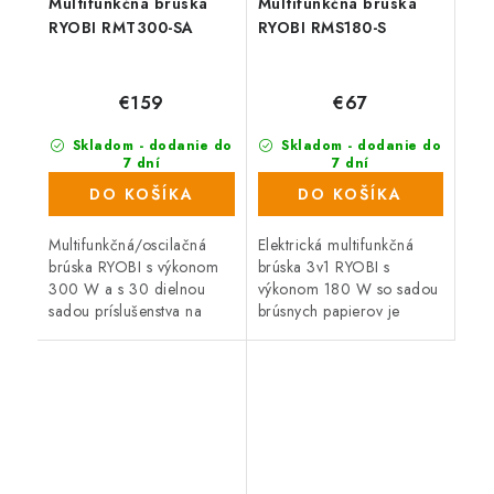
Multifunkčná brúska
Multifunkčná brúska
RYOBI RMT300-SA
RYOBI RMS180-S
€159
€67
Skladom - dodanie do
Skladom - dodanie do
7 dní
7 dní
(94 ks)
(874 ks)
DO KOŠÍKA
DO KOŠÍKA
Multifunkčná/oscilačná
Elektrická multifunkčná
brúska RYOBI s výkonom
brúska 3v1 RYOBI s
300 W a s 30 dielnou
výkonom 180 W so sadou
sadou príslušenstva na
brúsnych papierov je
rezanie, brúsenie,
perfektným pomocníkom
škrabanie a leštenie.
pre všetkých domácich
Dodávaná v praktickej
majstrov a remeselníkov.
taške.
Dodávaná v praktickej...