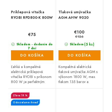
Príklepová vŕtačka
Tlaková umývačka
RYOBI RPD800-K 800W
AGM AHW 9020
€100
€75
€126
(5 ks)
Skladom - dodanie do
Skladom
7 dní
(448 ks)
DO KOŠÍKA
DO KOŠÍKA
Ľahká a kompaktná
Kompaktná elektrická
elektrická príklepová
tlaková umývačka AGM s
vŕtačka RYOBI s príkonom
výkonom 1800 W, max.
800 W je perfektným
tlakom 135 barov a
pomocníkom pre všetkých
prietokom vody 360
domácich majstrov a
l/hodinu je ideálna pri
18 %
remeselníkov. Dodávaná v
čistení povrchových
plastovom kufri.
nečistôt z ručného
Odosielame ihneď
náradia,...