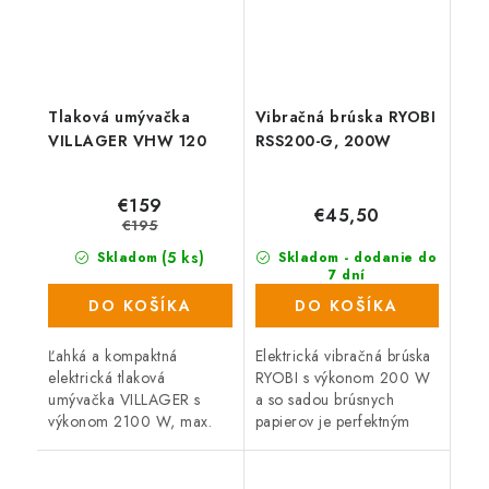
Tlaková umývačka
Vibračná brúska RYOBI
VILLAGER VHW 120
RSS200-G, 200W
€159
€45,50
€195
(5 ks)
Skladom
Skladom - dodanie do
7 dní
(988 ks)
DO KOŠÍKA
DO KOŠÍKA
Ľahká a kompaktná
Elektrická vibračná brúska
elektrická tlaková
RYOBI s výkonom 200 W
umývačka VILLAGER s
a so sadou brúsnych
výkonom 2100 W, max.
papierov je perfektným
tlakom 165 barov a
pomocníkom pre všetkých
prietokom vody 360
remeselníkov i kutilov.
l/hodinu odstráni aj tie