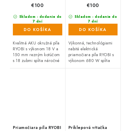
€100
€100
Skladom - dodanie do
Skladom - dodanie do
7 dní
7 dní
(558 ks)
(499 ks)
DO KOŠÍKA
DO KOŠÍKA
Kvalitná AKU okružná píla
Výkonná, technológiami
RYOBI s výkonom 18 V a
nabitá elektrická
150 mm rezným kotúčom
priamočiara píla RYOBI s
s 18 zubmi spĺňa náročné
výkonom 680 W spĺňa
požiadavky remeselníkov a
náročné požiadavky
domácich majstrov na
remeselníkov a domácich
kvalitu a vysoký výkon,...
majstrov na kvalitu a
vysoký výkon,
spoľahlivosť...
Priamočiara píla RYOBI
Príklepová vŕtačka