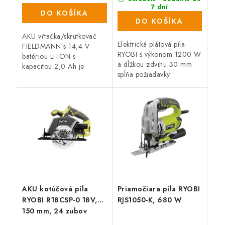
7 dní
DO KOŠÍKA
(335 ks)
DO KOŠÍKA
AKU vŕtačka/skrutkovač
Elektrická plátová píla
FIELDMANN s 14,4 V
RYOBI s výkonom 1200 W
batériou LI-ION s
a dĺžkou zdvihu 30 mm
kapacitou 2,0 Ah je
spĺňa požiadavky
skvelým pomocníkom pre
remeselníkov a domácich
všetkých domácich
majstrov na kvalitu a
majstrov a remeselníkov.
vysoký výkon, spoľahlivosť
Tento model je dodávaný
a schopnosť splniť...
vrátane...
AKU kotúčová píla
Priamočiara píla RYOBI
RYOBI R18CSP-0 18V,
RJS1050-K, 680 W
150 mm, 24 zubov