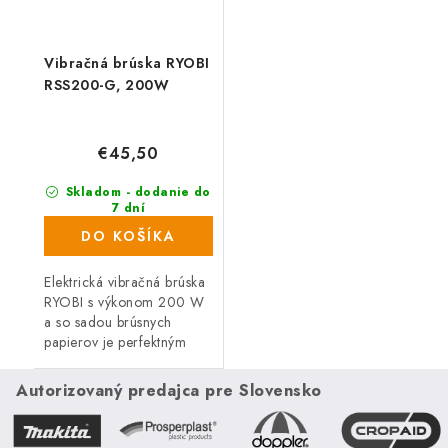
Vibračná brúska RYOBI
RSS200-G, 200W
€45,50
Skladom - dodanie do
7 dní
(988 ks)
DO KOŠÍKA
Elektrická vibračná brúska
RYOBI s výkonom 200 W
a so sadou brúsnych
papierov je perfektným
pomocníkom pre všetkých
remeselníkov i kutilov.
Autorizovaný predajca pre Slovensko