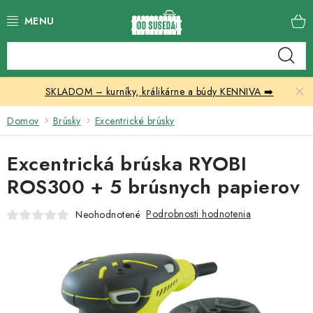
Prejsť
na
obsah
Katalóg produktov
SKLADOM – kurníky, králikárne a búdy KENNIVA ➡️
Skleníky
Domov
Brúsky
Excentrické brúsky
Nábytok
Excentrická brúska RYOBI
Chovateľské potreby
ROS300 + 5 brúsnych papierov
Prístrešky
Podrobnosti hodnotenia
Neohodnotené
Vonkajšia dlažba
Kontakty