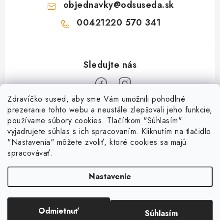
objednavky
@
odsuseda.sk
00421220 570 341
Zdravíčko sused, aby sme Vám umožnili pohodlné
Z
prezeranie tohto webu a neustále zlepšovali jeho funkcie,
používame súbory cookies. Tlačítkom "Súhlasím"
á
vyjadrujete súhlas s ich spracovaním. Kliknutím na tlačidlo
O nás
p
"Nastavenia" môžete zvoliť, ktoré cookies sa majú
ä
spracovávať.
Kontakty
Všetko o nákupe
t
História a súčasnosť
Nastavenie
i
Jéža klub
Dokumenty
e
Susedov blog
Doprava a platba
Obchodné podmienky
Pre lepšie susedstvo
Odmietnuť
Súhlasím
Copyright 2026
OD SUSEDA
. Všetky práva vyhradené.
Ako balíme zásielky?