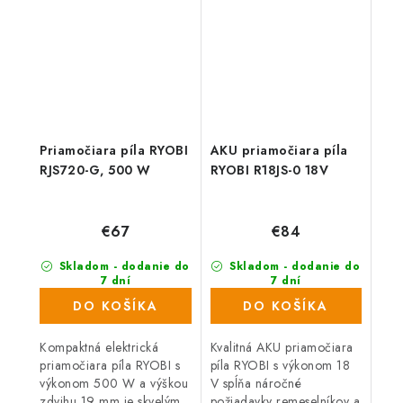
najtrvalejšie nečistoty,
ktoré vás...
Priamočiara píla RYOBI
AKU priamočiara píla
RJS720-G, 500 W
RYOBI R18JS-0 18V
€67
€84
Skladom - dodanie do
Skladom - dodanie do
7 dní
7 dní
(802 ks)
(>1000 ks)
DO KOŠÍKA
DO KOŠÍKA
Kompaktná elektrická
Kvalitná AKU priamočiara
priamočiara píla RYOBI s
píla RYOBI s výkonom 18
výkonom 500 W a výškou
V spĺňa náročné
zdvihu 19 mm je skvelým
požiadavky remeselníkov a