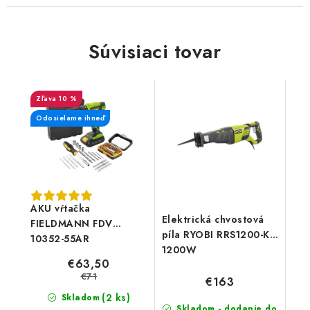
Súvisiaci tovar
10 %
Odosielame ihneď
AKU vŕtačka
Elektrická chvostová
FIELDMANN FDV
píla RYOBI RRS1200-K,
10352-55AR
1200W
€63,50
€71
€163
(2 ks)
Skladom
Skladom - dodanie do