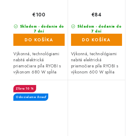
€100
€84
Skladom - dodanie do
Skladom - dodanie do
7 dní
7 dní
(499 ks)
(864 ks)
DO KOŠÍKA
DO KOŠÍKA
Výkonná, technológiami
Výkonná, technológiami
nabitá elektrická
nabitá elektrická
priamočiara píla RYOBI s
priamočiara píla RYOBI s
výkonom 680 W spĺňa
výkonom 600 W spĺňa
náročné požiadavky
náročné požiadavky
remeselníkov a domácich
remeselníkov a domácich
10 %
majstrov na kvalitu a
majstrov na kvalitu a
vysoký výkon,
vysoký výkon,
Odosielame ihneď
spoľahlivosť...
spoľahlivosť...