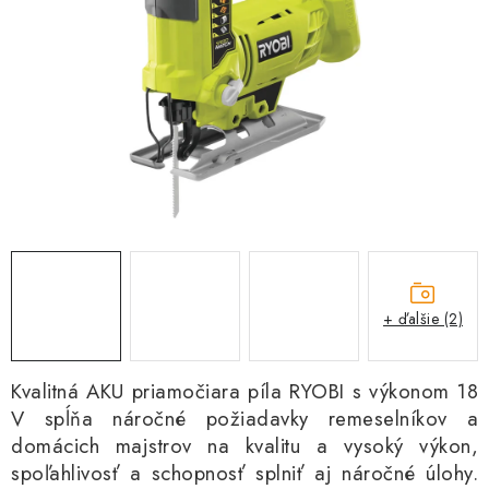
Kachle
+ ďalšie (2)
Kvalitná AKU priamočiara píla RYOBI s výkonom 18
V spĺňa náročné požiadavky remeselníkov a
domácich majstrov na kvalitu a vysoký výkon,
spoľahlivosť a schopnosť splniť aj náročné úlohy.