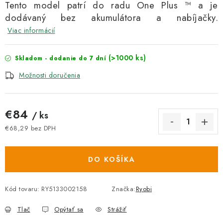
Tento model patrí do radu One Plus ™ a je
dodávaný bez akumulátora a nabíjačky.
Viac informácií
(>1000 ks)
Skladom - dodanie do 7 dní
Možnosti doručenia
€84
/ ks
€68,29 bez DPH
Jednotková cena:
DO KOŠÍKA
Kód tovaru:
RY5133002158
Značka:
Ryobi
Tlač
Opýtať sa
Strážiť