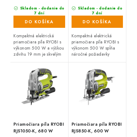
Skladom - dodanie do
Skladom - dodanie do
7 dní
7 dní
(802 ks)
(851 ks)
DO KOŠÍKA
DO KOŠÍKA
Kompaktná elektrická
Kompaktná elektrická
priamočiara píla RYOBI s
priamočiara píla RYOBI s
výkonom 500 W a výškou
výkonom 500 W spĺňa
zdvihu 19 mm je skvelým
náročné požiadavky
pomocníkom pre všetkých
remeselníkov a kutilov na
remeselníkov a domácich
kvalitu a vysoký výkon,
majstrov.
spoľahlivosť a schopnosť
splniť aj náročné...
Priamočiara píla RYOBI
Priamočiara píla RYOBI
RJS1050-K, 680 W
RJS850-K, 600 W