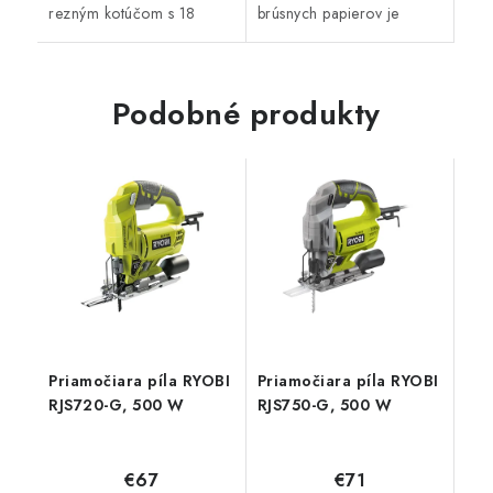
rezným kotúčom s 18
brúsnych papierov je
zubami spĺňa náročné
perfektným pomocníkom
požiadavky remeselníkov a
pre všetkých domácich
domácich majstrov na
majstrov a remeselníkov.
kvalitu a vysoký výkon,...
Dodávaná v praktickej...
Podobné produkty
Priamočiara píla RYOBI
Priamočiara píla RYOBI
RJS720-G, 500 W
RJS750-G, 500 W
€67
€71