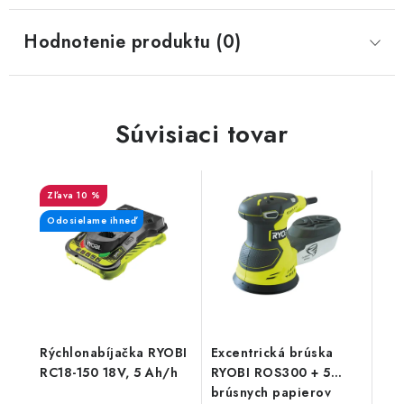
Hodnotenie produktu (0)
Súvisiaci tovar
10 %
Odosielame ihneď
Rýchlonabíjačka RYOBI
Excentrická brúska
RC18-150 18V, 5 Ah/h
RYOBI ROS300 + 5
brúsnych papierov