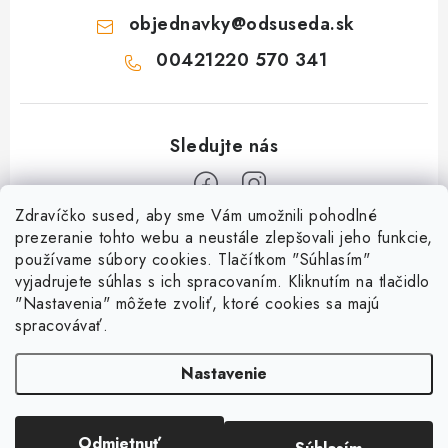
objednavky
@
odsuseda.sk
00421220 570 341
Zdravíčko sused, aby sme Vám umožnili pohodlné
Z
prezeranie tohto webu a neustále zlepšovali jeho funkcie,
používame súbory cookies. Tlačítkom "Súhlasím"
á
vyjadrujete súhlas s ich spracovaním. Kliknutím na tlačidlo
O nás
p
"Nastavenia" môžete zvoliť, ktoré cookies sa majú
ä
spracovávať.
Kontakty
Všetko o nákupe
t
História a súčasnosť
Nastavenie
i
Jéža klub
Dokumenty
e
Susedov blog
Doprava a platba
Obchodné podmienky
Pre lepšie susedstvo
Odmietnuť