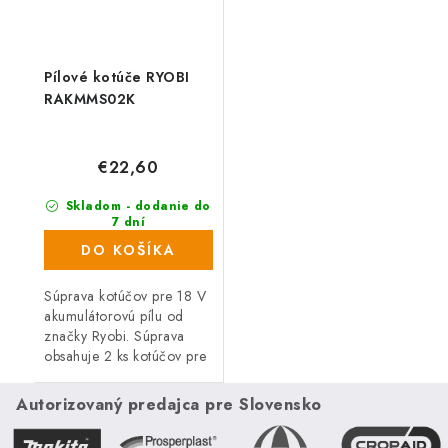
Pílové kotúče RYOBI
RAKMMS02K
€22,60
Skladom - dodanie do
7 dní
(732 ks)
DO KOŠÍKA
Súprava kotúčov pre 18 V
akumulátorovú pílu od
značky Ryobi. Súprava
obsahuje 2 ks kotúčov pre
pílu do najrôznejších
materiálov.
Autorizovaný predajca pre Slovensko