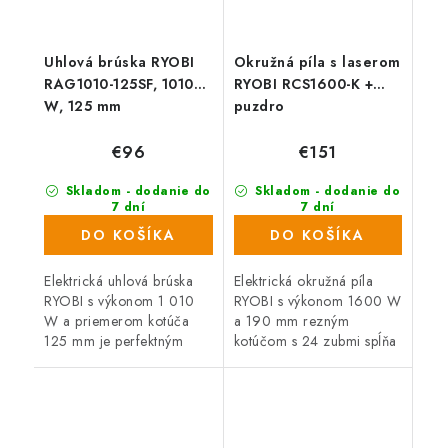
Uhlová brúska RYOBI
Okružná píla s laserom
RAG1010-125SF, 1010
RYOBI RCS1600-K +
W, 125 mm
puzdro
€96
€151
Skladom - dodanie do
Skladom - dodanie do
7 dní
7 dní
(71 ks)
(255 ks)
DO KOŠÍKA
DO KOŠÍKA
Elektrická uhlová brúska
Elektrická okružná píla
RYOBI s výkonom 1 010
RYOBI s výkonom 1600 W
W a priemerom kotúča
a 190 mm rezným
125 mm je perfektným
kotúčom s 24 zubmi spĺňa
pomocníkom pre všetkých
náročné požiadavky
náročných kutilov a
remeselníkov a kutilov na
remeselníkov. Dodávaná v
kvalitu a vysoký výkon,
praktickej taške.
spoľahlivosť a...