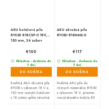
AKU kotúčová píla
AKU okružná píla
RYOBI R18CSP-0 18V,
RYOBI R18MMS-0
150 mm, 24 zubov
€100
€117
Skladom - dodanie do
Skladom - dodanie do
7 dní
7 dní
(558 ks)
(>1000 ks)
DO KOŠÍKA
DO KOŠÍKA
Kvalitná AKU okružná píla
Kvalitná AKU píla do
RYOBI s výkonom 18 V a
rôznych materiálov RYOBI
150 mm rezným kotúčom
s výkonom 18 V, priemer
s 18 zubmi spĺňa náročné
viacúčelového kotúča 85
požiadavky remeselníkov a
mm, spĺňa náročné
domácich majstrov na
požiadavky remeselníkov a