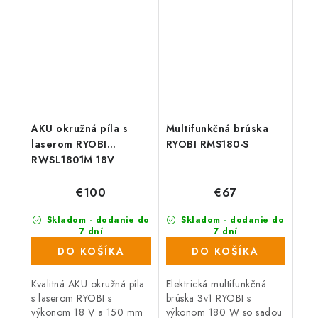
kvalitu a vysoký výkon,...
domácich majstrov na
kvalitu a vysoký...
AKU okružná píla s
Multifunkčná brúska
laserom RYOBI
RYOBI RMS180-S
RWSL1801M 18V
€100
€67
Skladom - dodanie do
Skladom - dodanie do
7 dní
7 dní
(766 ks)
(874 ks)
DO KOŠÍKA
DO KOŠÍKA
Kvalitná AKU okružná píla
Elektrická multifunkčná
s laserom RYOBI s
brúska 3v1 RYOBI s
výkonom 18 V a 150 mm
výkonom 180 W so sadou