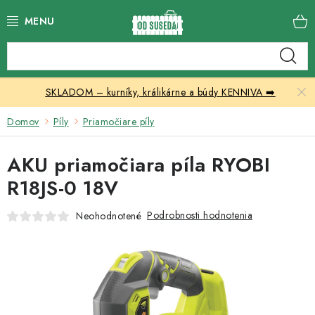
Prejsť
na
obsah
Katalóg produktov
SKLADOM – kurníky, králikárne a búdy KENNIVA ➡️
Skleníky
Domov
Píly
Priamočiare píly
Nábytok
AKU priamočiara píla RYOBI
Chovateľské potreby
R18JS-0 18V
Prístrešky
Podrobnosti hodnotenia
Neohodnotené
Vonkajšia dlažba
Kontakty