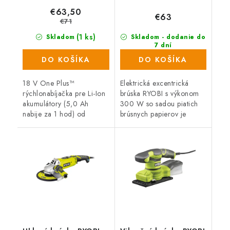
€63,50
€63
€71
(1 ks)
Skladom
Skladom - dodanie do
7 dní
(305 ks)
DO KOŠÍKA
DO KOŠÍKA
18 V One Plus™
Elektrická excentrická
rýchlonabíjačka pre Li-Ion
brúska RYOBI s výkonom
akumulátory (5,0 Ah
300 W so sadou piatich
nabije za 1 hod) od
brúsnych papierov je
značky RYOBI.
perfektným pomocníkom
pre všetkých domácich
majstrov a remeselníkov.