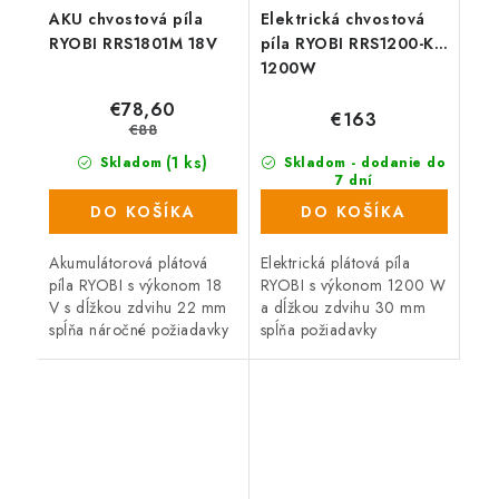
AKU chvostová píla
Elektrická chvostová
RYOBI RRS1801M 18V
píla RYOBI RRS1200-K,
1200W
€78,60
€163
€88
(1 ks)
Skladom
Skladom - dodanie do
7 dní
(335 ks)
DO KOŠÍKA
DO KOŠÍKA
Akumulátorová plátová
Elektrická plátová píla
píla RYOBI s výkonom 18
RYOBI s výkonom 1200 W
V s dĺžkou zdvihu 22 mm
a dĺžkou zdvihu 30 mm
spĺňa náročné požiadavky
spĺňa požiadavky
remeselníkov a domácich
remeselníkov a domácich
majstrov na kvalitu a
majstrov na kvalitu a
vysoký výkon, spoľahlivosť
vysoký výkon, spoľahlivosť
a...
a schopnosť splniť...