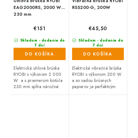
Uhlová brúska RYOBI
Vibračná brúska RYOBI
EAG2000RS, 2000 W,
RSS200-G, 200W
230 mm
€151
€45,50
Skladom - dodanie do
Skladom - dodanie do
7 dní
7 dní
(176 ks)
(988 ks)
DO KOŠÍKA
DO KOŠÍKA
Elektrická uhlová brúska
Elektrická vibračná brúska
RYOBI s výkonom 2 000
RYOBI s výkonom 200 W
W a s priemerom kotúča
a so sadou brúsnych
230 mm spĺňa náročné
papierov je perfektným
požiadavky profesionálov
pomocníkom pre všetkých
na kvalitu a vysoký výkon,
remeselníkov i kutilov.
spoľahlivosť a schopnosť...