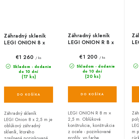
Záhradný skleník
Zá
Záhradný skleník
LEGI ONION R 8 x
LE
LEGI ONION 8 x
2,5 m, 4 mm
x 
2,5 m, 4 mm
€1 200
€1 260
/ ks
/ ks
Skladom - dodanie
Skladom - dodanie
do 10 dní
do 10 dní
(20 ks)
(17 ks)
DO KOŠÍKA
DO KOŠÍKA
LEGI ONION R 8 m ×
Záh
Záhradný skleník
2,5 m. Oblúková
pol
LEGI Onion 8 x 2,5 m je
konštrukcia, konštrukcia
LE
oblúkový záhradný
z ocele - pozinkované
m p
skleník, ktorého
profily, vo farbe
rúr
zosilnená pozinkovaná