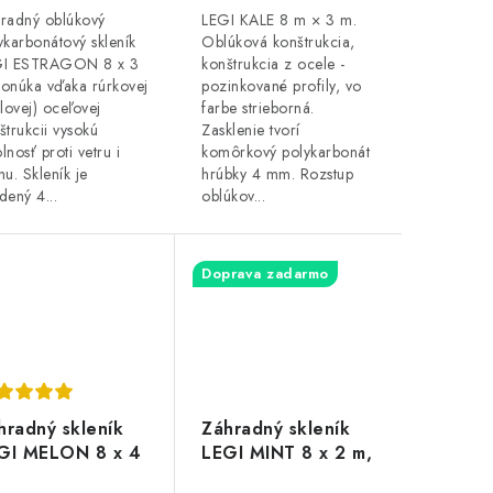
radný oblúkový
LEGI KALE 8 m × 3 m.
ykarbonátový skleník
Oblúková konštrukcia,
GI ESTRAGON 8 x 3
konštrukcia z ocele -
onúka vďaka rúrkovej
pozinkované profily, vo
klovej) oceľovej
farbe strieborná.
štrukcii vysokú
Zasklenie tvorí
lnosť proti vetru i
komôrkový polykarbonát
hu. Skleník je
hrúbky 4 mm. Rozstup
dený 4...
oblúkov...
Doprava zadarmo
hradný skleník
Záhradný skleník
GI MELON 8 x 4
LEGI MINT 8 x 2 m,
2,7 m, 4 mm
4 mm