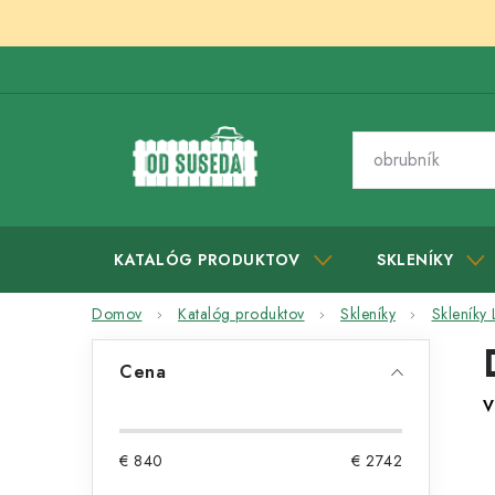
Prejsť
na
obsah
KATALÓG PRODUKTOV
SKLENÍKY
Domov
Katalóg produktov
Skleníky
Skleníky
B
Cena
o
V
č
€
840
€
2742
n