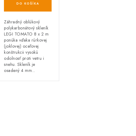
DO KOŠÍKA
Záhradný oblúkový
polykarbonátový skleník
LEGI TOMATO 8 x 2 m
ponúka vďaka rúrkovej
(joklovej) oceľovej
konštrukcii vysokú
odolnosť proti vetru i
snehu. Skleník je
osadený 4 mm...
O
v
á