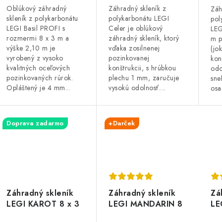
Oblúkový záhradný
Záhradný skleník z
Záh
t
skleník z polykarbonátu
polykarbonátu LEGI
pol
o
LEGI Basil PROFI s
Celer je oblúkový
LE
o
rozmermi 8 x 3 m a
záhradný skleník, ktorý
m p
v
výške 2,10 m je
vďaka zosilnenej
(jo
v
vyrobený z vysoko
pozinkovanej
kon
kvalitných oceľových
konštrukcii, s hrúbkou
odo
pozinkovaných rúrok.
plechu 1 mm, zaručuje
sne
Opláštený je 4 mm...
vysokú odolnosť....
osa
Doprava zadarmo
+Darček
Záhradný skleník
Zá
Záhradný skleník
LEGI KAROT 8 x 3
LE
LEGI MANDARIN 8
m, 4 mm
x 
x 3 m, 4 mm