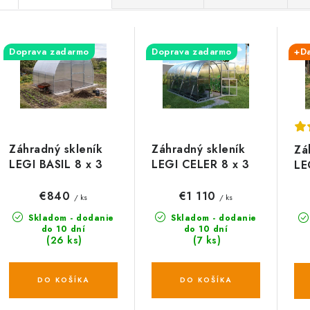
a
V
d
Doprava zadarmo
Doprava zadarmo
+D
ý
e
p
n
i
s
e
Záhradný skleník
Záhradný skleník
Zá
p
LEGI BASIL 8 x 3
LEGI CELER 8 x 3
LE
p
m, 4 mm
m, 4 mm
x 
r
r
€840
€1 110
/ ks
/ ks
o
Skladom - dodanie
Skladom - dodanie
o
do 10 dní
do 10 dní
(26 ks)
(7 ks)
d
d
u
u
DO KOŠÍKA
DO KOŠÍKA
k
k