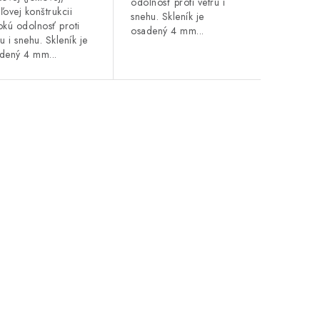
odolnosť proti vetru i
ľovej konštrukcii
snehu. Skleník je
okú odolnosť proti
osadený 4 mm...
ru i snehu. Skleník je
dený 4 mm...