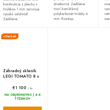
strieborná. Zasklenie
oce
konštrukcia z plechu s
tvorí komôrkový
vys
hrúbkou 1 mm zaručuje
polykarbonát hrúbky 4
vet
vysokú odolnosť.
mm. Rozstup...
osa
Zasklenie...
+Darček
Záhradný skleník
LEGI TOMATO 8 x
2 m, 4 mm
€1 100
/ ks
NA OBJEDNÁVKU | 4-6
TÝŽDŇOV