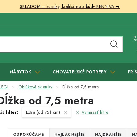
SKLADOM – kurníky, králikárne a búdy KENNIVA ➡️
NÁBYTOK
CHOVATEĽSKÉ POTREBY
PRÍ
 LEGI
Oblúkové skleníky
Dĺžka od 7,5 metra
Dĺžka od 7,5 metra
áš filter:
Extra (od 751 cm)
Vymazať filtre
R
ODPORÚČAME
NAJLACNEJŠIE
NAJDRAHŠIE
N