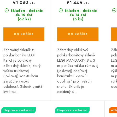
€1 080
€1 446
/ ks
/ ks
Skladom - dodanie
Skladom - dodanie
do 10 dní
do 14 dní
(67 ks)
(5 ks)
DO KOŠÍKA
DO KOŠÍKA
Záhradný skleník z
Záh
Záhradný oblúkový
polykarbonátu LEGI
pol
polykarbonátový skleník
Karot je oblúkový
LEG
LEGI MANDARIN 8 x 3
záhradný skleník, ktorý
m a
m ponúka vďaka rúrkovej
vďaka trubkovej
výš
(joklovej) oceľovej
(joklovej) konštrukciu
m p
konštrukcii vysokú
zaručuje vysokú
rúr
odolnosť proti vetru i
odolnosť. Skleník vyniká
oce
snehu. Skleník je
kvalitou...
osadený 4...
Doprava zadarmo
Doprava zadarmo
+D