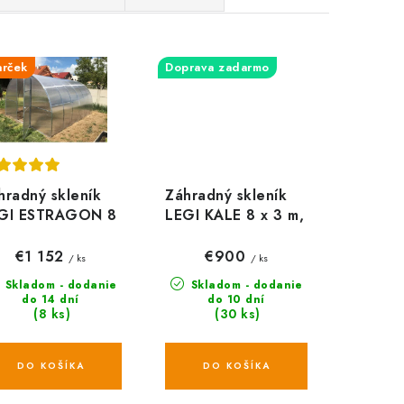
arček
Doprava zadarmo
hradný skleník
Záhradný skleník
GI ESTRAGON 8
LEGI KALE 8 x 3 m,
3 m, 4 mm
4 mm
€1 152
€900
/ ks
/ ks
Skladom - dodanie
Skladom - dodanie
do 14 dní
do 10 dní
(8 ks)
(30 ks)
DO KOŠÍKA
DO KOŠÍKA