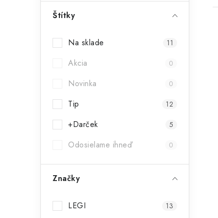
ý
Štítky
p
Na sklade
11
a
Akcia
n
0
i
e
Novinka
0
l
Tip
12
+Darček
5
Odosielame ihneď
0
Značky
LEGI
13