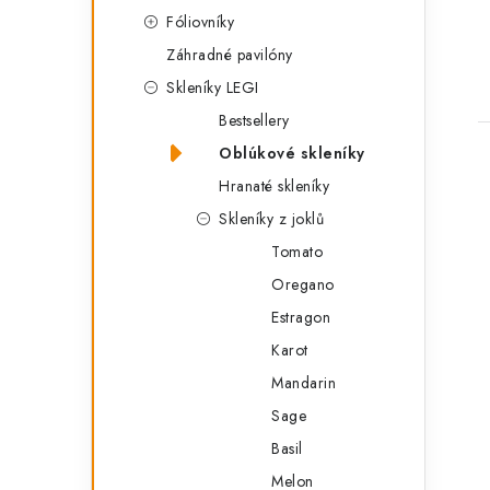
g
Fóliovníky
ó
Záhradné pavilóny
r
Skleníky LEGI
i
Bestsellery
e
Oblúkové skleníky
Hranaté skleníky
Skleníky z joklů
Tomato
Oregano
Estragon
Karot
Mandarin
Sage
Basil
Melon