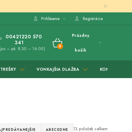
Prihlásenie
Registrácia
Prázdny
00421220 570
341
NÁKUPNÝ
(po – pá: 8:30 – 16:00)
košík
KOŠÍK
STREŠKY
VONKAJŠIA DLAŽBA
KONTAKTY
13
AJPREDÁVANEJŠIE
ABECEDNE