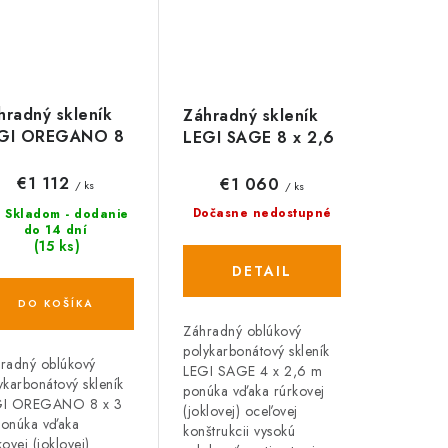
hradný skleník
Záhradný skleník
GI OREGANO 8
LEGI SAGE 8 x 2,6
3 m, 4 mm
m, 4 mm
€1 112
€1 060
/ ks
/ ks
Dočasne nedostupné
Skladom - dodanie
do 14 dní
(15 ks)
DETAIL
DO KOŠÍKA
Záhradný oblúkový
polykarbonátový skleník
radný oblúkový
LEGI SAGE 4 x 2,6 m
ykarbonátový skleník
ponúka vďaka rúrkovej
GI OREGANO 8 x 3
(joklovej) oceľovej
onúka vďaka
konštrukcii vysokú
kovej (joklovej)