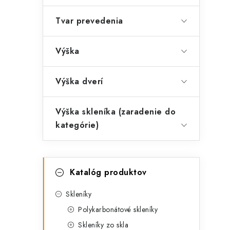
Tvar prevedenia
Výška
Výška dverí
Výška skleníka (zaradenie do
kategórie)
K
Preskočiť
Katalóg produktov
kategórie
a
t
Skleníky
Polykarbonátové skleníky
e
Skleníky zo skla