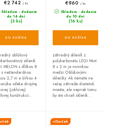
€2 742
€960
/ ks
/ ks
Skladom - dodanie
Skladom - dodanie
do 14 dní
do 10 dní
(3 ks)
(16 ks)
DO KOŠÍKA
DO KOŠÍKA
radný oblúkový
záhradný skleník z
ykarbonátový skleník
polykarbonátu LEGI Mint
I MELON s dĺžkou 8
8 x 2 m je novinkou
 s neštandardnou
medzi Oblúkovými
kou 2,7 m a šírkou 4
skleníky. Ak nemáte na
onúka vďaka dvojitej
vašej záhrade dostatok
kovej (joklovej)
miesta, ale napriek tomu
ľovej konštrukcii...
by ste chceli skleník...
arček
+Darček